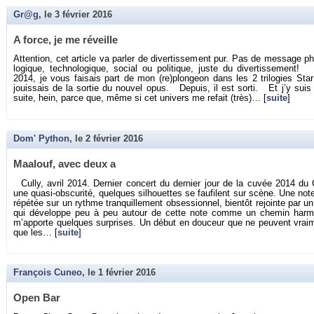
Gr@g
, le
3 février 2016
A force, je me ré­veille
At­ten­tion, cet ar­ticle va par­ler de di­ver­tis­se­ment pur. Pas de mes­sage ph
lo­gique, tech­no­lo­gique, so­cial ou po­li­tique, juste du di­ver­tis­se­men
2014, je vous fai­sais part de mon (re)plon­geon dans les 2 tri­lo­gies St
jouis­sais de la sor­tie du nou­vel opus. De­puis, il est sorti. Et j’y suis
suite, hein, parce que, même si cet uni­vers me re­fait (très)… [
suite
]
Dom' Python
, le
2 février 2016
Maa­louf, avec deux a
Cully, avril 2014. Der­nier concert du der­nier jour de la cuvée 2014 du
une quasi-obs­cu­rité, quelques sil­houettes se fau­filent sur scène. Une note
ré­pé­tée sur un rythme tran­quille­ment ob­ses­sion­nel, bien­tôt re­jointe par u
qui dé­ve­loppe peu à peu au­tour de cette note comme un che­min har­mo
m’ap­porte quelques sur­prises. Un début en dou­ceur que ne peuvent vrai­
que les… [
suite
]
François Cuneo
, le
1 février 2016
Open Bar