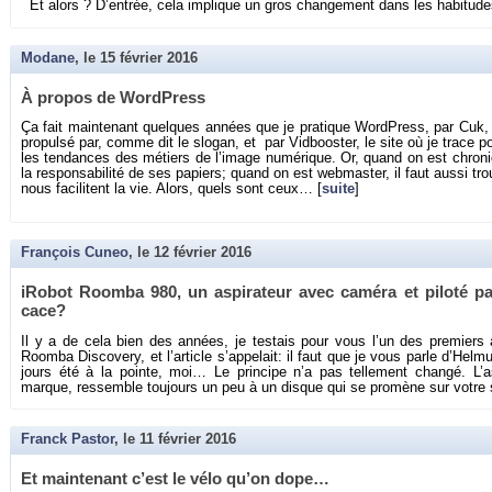
Et alors ? D’en­trée, cela im­plique un gros chan­ge­ment dans les ha­bi­tud
Modane
, le
15 février 2016
À pro­pos de Word­Press
Ça fait main­te­nant quelques an­nées que je pra­tique Word­Press, par Cuk, q
pro­pulsé par, comme dit le slo­gan, et par Vid­boos­ter, le site où je trace 
les ten­dances des mé­tiers de l’image nu­mé­rique. Or, quand on est chro­ni
la res­pon­sa­bi­lité de ses pa­piers; quand on est web­mas­ter, il faut aussi trou
nous fa­ci­litent la vie. Alors, quels sont ceux… [
suite
]
François Cuneo
, le
12 février 2016
iRo­bot Roomba 980, un as­pi­ra­teur avec ca­méra et pi­loté par
cace?
Il y a de cela bien des an­nées, je tes­tais pour vous l’un des pre­miers as­p
Roomba Dis­co­very, et l’ar­ticle s’ap­pe­lait: il faut que je vous parle d’Hel­m
jours été à la pointe, moi… Le prin­cipe n’a pas tel­le­ment changé. L’as­
marque, res­semble tou­jours un peu à un disque qui se pro­mène sur votre s
Franck Pastor
, le
11 février 2016
Et main­te­nant c’est le vélo qu’on dope…