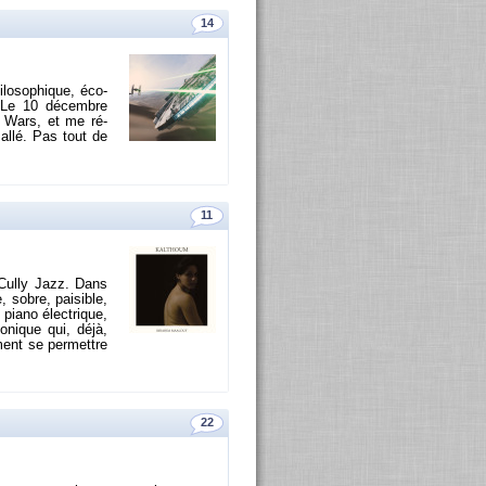
14
i­lo­so­phique, éco­
t! Le 10 dé­cembre
ar Wars, et me ré­
 allé. Pas tout de
11
 Cully Jazz. Dans
, sobre, pai­sible,
n piano élec­trique,
­nique qui, déjà,
ment se per­mettre
22