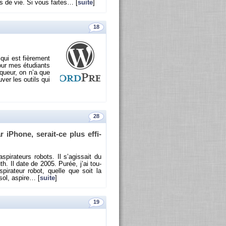
es de vie. Si vous faites… [
suite
]
18
ui est fiè­re­ment
pour mes étu­diants
­queur, on n’a que
­ver les ou­tils qui
28
 iPhone, se­rait-ce plus ef­fi­
i­ra­teurs ro­bots. Il s’agis­sait du
uth. Il date de 2005. Purée, j’ai tou­
pi­ra­teur robot, quelle que soit la
ol, as­pire… [
suite
]
19