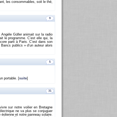
­lant, les consom­mables, soit le thé,
9
An­gèle Güller ani­mait sur la radio
çait le pro­gramme. C’est elle qui, la
n­core parti à Paris. C’est dans son
s Bancs pu­blics » d’un au­teur alors
5
n por­table. [
suite
]
31
re sur notre voi­lier en Bre­tagne
lec­trique ne va plus se conju­guer
éo­lienne et notre pan­neau so­laire.