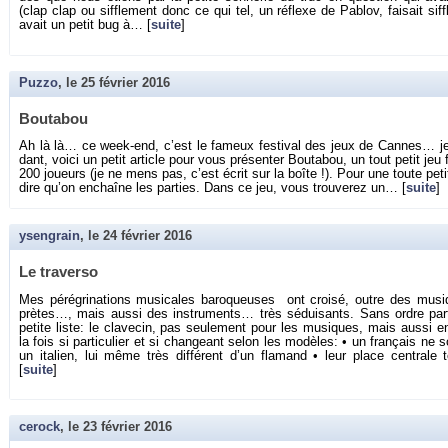
(clap clap ou sif­fle­ment donc ce qui tel, un ré­flexe de Pa­blov, fai­sait sif­f
avait un petit bug à… [
suite
]
Puzzo
, le
25 février 2016
Bou­ta­bou
Ah là là… ce week-end, c’est le fa­meux fes­ti­val des jeux de Cannes… je 
dant, voici un petit ar­ticle pour vous pré­sen­ter Bou­ta­bou, un tout petit jeu
200 joueurs (je ne mens pas, c’est écrit sur la boîte !). Pour une toute pe­t
dire qu’on en­chaîne les par­ties. Dans ce jeu, vous trou­ve­rez un… [
suite
]
ysengrain
, le
24 février 2016
Le tra­verso
Mes pé­ré­gri­na­tions mu­si­cales ba­ro­queuses ont croisé, outre des mu­s
prètes…, mais aussi des ins­tru­ments… très sé­dui­sants. Sans ordre par­ti­
pe­tite liste: le cla­ve­cin, pas seule­ment pour les mu­siques, mais aussi e
la fois si par­ti­cu­lier et si chan­geant selon les mo­dèles: • un fran­çais 
un ita­lien, lui même très dif­fé­rent d’un fla­mand • leur place cen­tra
[
suite
]
cerock
, le
23 février 2016