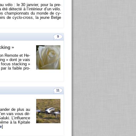
 au vélo : le 30 jan­vier, pour la pre­
été dé­tecté à l’in­té­rieur d’un vélo.
s des cham­pion­nats du monde de cy­
oirs de cy­clo-cross, la jeune Belge
9
­cking »
­con Re­mote et He­
king » dont je vais
« focus sta­cking »
 par la faible pro­
11
man­der de plus au
m’en vais vous dé­
luki. L’in­fluence
même à la Kpi­tale
e
]