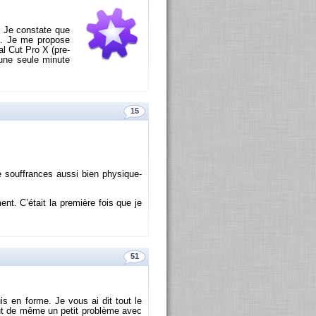
r. Je constate que
ch. Je me pro­pose
al Cut Pro X (pre­
 une seule mi­nute
15
 souf­frances aussi bien phy­si­que­
ent. C’était la pre­mière fois que je
51
uis en forme. Je vous ai dit tout le
tout de même un petit pro­blème avec