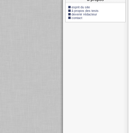
esprit du site
à propos des tests
devenir rédacteur
contact