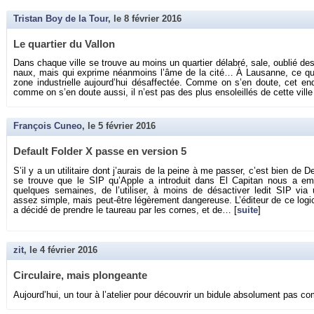
Tristan Boy de la Tour
, le
8 février 2016
Le quar­tier du Val­lon
Dans chaque ville se trouve au moins un quar­tier dé­la­bré, sale, ou­blié des
naux, mais qui ex­prime néan­moins l’âme de la cité… À Lau­sanne, ce quar­t
zone in­dus­trielle au­jour­d’hui désaf­fec­tée. Comme on s’en doute, cet en
comme on s’en doute aussi, il n’est pas des plus en­so­leillés de cette ville
François Cuneo
, le
5 février 2016
De­fault Fol­der X passe en ver­sion 5
S’il y a un uti­li­taire dont j’au­rais de la peine à me pas­ser, c’est bien de De­
se trouve que le SIP qu’Apple a in­tro­duit dans El Ca­pi­tan nous a em­
quelques se­maines, de l’uti­li­ser, à moins de désac­ti­ver ledit SIP via un
assez simple, mais peut-être lé­gè­re­ment dan­ge­reuse. L’édi­teur de ce lo­gi­ci
a dé­cidé de prendre le tau­reau par les cornes, et de… [
suite
]
zit
, le
4 février 2016
Cir­cu­laire, mais plon­geante
Au­jour­d’hui, un tour à l’ate­lier pour dé­cou­vrir un bi­dule ab­so­lu­ment pas c