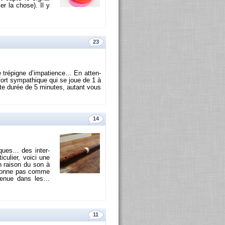
ler la chose). Il y
23
tré­pigne d’im­pa­tience… En at­ten­
 fort sym­pa­thique qui se joue de 1 à
ite durée de 5 mi­nutes, au­tant vous
14
iques… des in­ter­
cu­lier, voici une
n rai­son du son à
ne sonne pas comme
le tenue dans les…
11