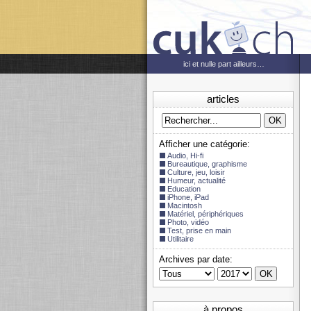
ici et nulle part ailleurs…
articles
Afficher une catégorie:
Audio, Hi-fi
Bureautique, graphisme
Culture, jeu, loisir
Humeur, actualité
Education
iPhone, iPad
Macintosh
Matériel, périphériques
Photo, vidéo
Test, prise en main
Utilitaire
Archives par date:
à propos