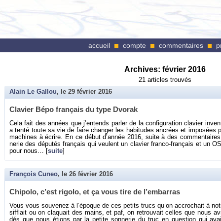
accueil
compte
commentaires
p
Archives:
février 2016
21 articles trouvés
Alain Le Gallou
, le
29 février 2016
Cla­vier Bépo fran­çais du type Dvo­rak
Cela fait des an­nées que j’en­tends par­ler de la confi­gu­ra­tion cla­vier in­v
a tenté toute sa vie de faire chan­ger les ha­bi­tudes an­crées et im­po­sées
ma­chines à écrire. En ce début d’an­née 2016, suite à des com­men­taires 
ne­rie des dé­pu­tés fran­çais qui veulent un cla­vier franco-fran­çais et un OS
pour nous… [
suite
]
François Cuneo
, le
26 février 2016
Chi­polo, c’est ri­golo, et ça vous tire de l’em­bar­ras
Vous vous sou­ve­nez à l’époque de ces pe­tits trucs qu’on ac­cro­chait à no
sif­flait ou on cla­quait des mains, et paf, on re­trou­vait celles que nous a
dés que nous étions par la pe­tite son­ne­rie du truc en ques­tion qui avai