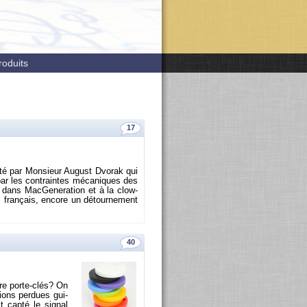
roduits
17
enté par Mon­sieur Au­gust Dvo­rak qui
 par les contraintes mé­ca­niques des
dans Mac­Ge­ne­ra­tion et à la clow­
 fran­çais, en­core un dé­tour­ne­ment
40
tre porte-clés? On
vions per­dues gui­
t capté le si­gnal