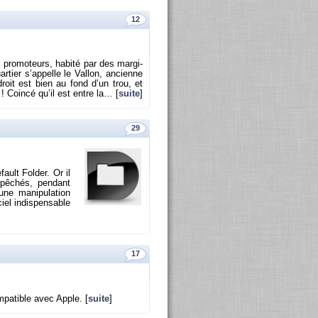
12
 pro­mo­teurs, ha­bité par des mar­gi­
ier s’ap­pelle le Val­lon, an­cienne
­droit est bien au fond d’un trou, et
 ! Coincé qu’il est entre la… [
suite
]
29
fault Fol­der. Or il
pê­chés, pen­dant
e ma­ni­pu­la­tion
el in­dis­pen­sable
17
om­pa­tible avec Apple. [
suite
]