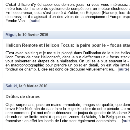
C’était dif­fi­cile d’y échap­per ces der­niers jours, si vous vous in­té­res­sez
mière fois de l’his­toire du cy­clisme de com­pé­ti­tion, un mo­teur élec­trique a 
En l’oc­cur­rence, cela s’est passé à Zol­der, en Bel­gique (Flandre), lor
clo-cross, et il s’agis­sait d’un des vélos de la cham­pionne d’Eu­rope es­p
Femke Van… [
suite
]
Migui
, le
10 février 2016
He­li­con Re­mote et He­li­con Focus: la paire pour le « focus sta
C’est avec plai­sir que je me suis plongé dans l’uti­li­sa­tion de la suite He­li
li­con Focus de chez He­li­con­soft, dans le but d’ef­fec­tuer un « focus sta­c
vous pré­sen­ter les étapes de la réa­li­sa­tion. On uti­lise le plus sou­vent le 
en ma­cro­pho­to­gra­phie: pour prendre un objet en dé­tail, on est vite li­mité
fon­deur de champ. L’idée est donc de dé­cou­per vir­tuel­le­ment en… [
suite
]
Saluki
, le
9 février 2016
Drôles de drones
Objet sur­pre­nant, prise en mains im­mé­diate, images de qua­lité, que de­
brave Père Noël afin de sa­tis­faire la « gee­ki­tude » de cette pé­riode. Je 
crire com­ment j’ai moi-même dé­cou­vert le jou­jou du gendre de Ma­dame Sa­
de cuk ne se li­mite point à quelques zones du Va­lais, à la Bel­gique ou 
fran­çaise : en effet les bords de Loire sont éga­le­ment conta­mi­nés.… [
suit