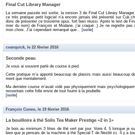
Final Cut Li­brary Ma­na­ger
La se­maine pas­sée est sor­tie, la ver­sion 3 de Final Cut Li­brary Ma­na­ge
ce très pra­tique petit lo­gi­ciel n’a en­core ja­mais été pré­senté sur Cuk.​
donc de pré­sen­ter ce troi­sième opus, fort bien réussi. Après le test de Fin
mier du nom) de Fran­çois et Mo­dane, j’ai cra­qué ;) Je ne re­grette pas
mon choix. J’ai ce­pen­dant re­mar­qué que… [
suite
]
cvanquick
, le
22 février 2016
Se­conde peau
Je vous ai sou­vent parlé de course à pied.
Cette pra­tique m’a ap­porté beau­coup de plai­sirs mais aussi beau­coup de
ment que men­ta­le­ment.
Ma der­nière course m’avait vidé pas phy­si­que­ment mais psy­cho­lo­gi­que­m
res­sen­tais cette folle envie de tout foutre à la pou­belle.
[
suite
]
François Cuneo
, le
19 février 2016
La bouilloire à thé Solis Tea Maker Pres­tige «2 in 1»
Je bois au mi­ni­mum 3 litres de thé vert par jour. Voire 4, 5 lorsque je s
bien que je pen­sais de la ma­chine à thé Spe­cial-T de Nestlé ici. Il y a 