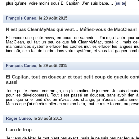
plus qu’une, voire moins sous El Ca­pi­tan. J’en suis baba,… [
suite
]
François Cuneo
, le
29 août 2015
N’est pas Clean­My­Mac qui veut… Mé­fiez-vous de Mac­Clean!
Et en­core une pe­tite news, en cours de sa­medi… J’ai reçu l’autre jour u
Mac­Clean, qui fait un peu ce que fait Clean­My­Mac, testé ici, mais cela g
main­te­nances sys­tème ef­fa­cer les caches in­utiles ef­fa­cer les langues in­uti
bien sûr, cela fait de l’ordre dans votre sys­tème, et vous fait ga­gner nom
François Cuneo
, le
29 août 2015
El Ca­pi­tan, tout en dou­ceur et tout petit coup de gueule cont
aussi
Toute pe­tite chose, comme ça, en plein mi­lieu de jour­née. Je suis de­puis 
pour les dé­ve­lop­peurs). Tout s’est passé en dou­ceur, sans avoir rien 
point que si le fond d’écran n’avait pas changé, je n’au­rais cer­tai­ne­men
Menus que j’ai dû ré­ins­tal­ler en ver­sion beta, tout le reste tourne, ou pr
Roger Cuneo
, le
28 août 2015
L’an de trop
Je viens de fêter, le mot n’est pas exact, mais je ne sais pas par le­quel l