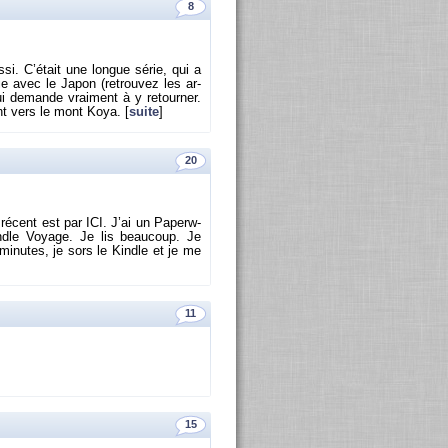
8
ssi. C’était une longue série, qui a
vie avec le Japon (re­trou­vez les ar­
i de­mande vrai­ment à y re­tour­ner.
nt vers le mont Koya. [
suite
]
20
 ré­cent est par ICI. J’ai un Pa­perw­
Kindle Voyage. Je lis beau­coup. Je
i­nutes, je sors le Kindle et je me
11
15