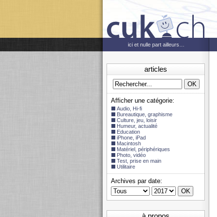
ici et nulle part ailleurs…
articles
Afficher une catégorie:
Audio, Hi-fi
Bureautique, graphisme
Culture, jeu, loisir
Humeur, actualité
Education
iPhone, iPad
Macintosh
Matériel, périphériques
Photo, vidéo
Test, prise en main
Utilitaire
Archives par date:
à propos