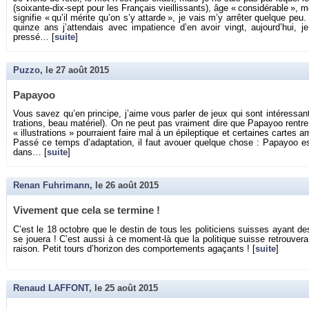
(soixante-dix-sept pour les Fran­çais vieillis­sants), âge « consi­dé­rable »,
si­gni­fie « qu’il mé­rite qu’on s’y at­tarde », je vais m’y ar­rê­ter quelque 
quinze ans j’at­ten­dais avec im­pa­tience d’en avoir vingt, au­jour­d’hui
pressé… [
suite
]
Puzzo
, le
27 août 2015
Pa­payoo
Vous savez qu’en prin­cipe, j’aime vous par­ler de jeux qui sont in­té­res­sant
tra­tions, beau ma­té­riel). On ne peut pas vrai­ment dire que Pa­payoo rentre 
« illus­tra­tions » pour­raient faire mal à un épi­lep­tique et cer­taines car
Passé ce temps d’adap­ta­tion, il faut avouer quelque chose : Pa­payoo e
dans… [
suite
]
Renan Fuhrimann
, le
26 août 2015
Vi­ve­ment que cela se ter­mine !
C’est le 18 oc­tobre que le des­tin de tous les po­li­ti­ciens suisses ayant des
se jouera ! C’est aussi à ce mo­ment-là que la po­li­tique suisse re­trou­vera e
rai­son. Petit tours d’ho­ri­zon des com­por­te­ments aga­çants ! [
suite
]
Renaud LAFFONT
, le
25 août 2015