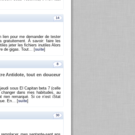
14
n lien pour me de­man­der de tes­ter
ra­tui­te­ment. À sa­voir: faire les
les jeter les fi­chiers in­utiles Alors
bre de gigas. Tout… [
suite
]
8
re An­ti­dote, tout en dou­ceur
jeudi sous El Ca­pi­tan beta 7 (celle
à chan­ger dans mes ha­bi­tudes, au
t rien re­mar­qué. Si ce n’est iStat
esque. En… [
suite
]
30
e rem­pla­cer, mes sep­tante-sept ans