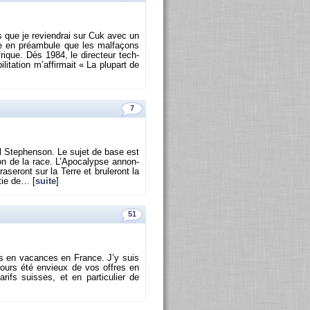
s que je re­vien­drai sur Cuk avec un
dire en pré­am­bule que les mal­fa­çons
rique. Dès 1984, le di­rec­teur tech­
li­ta­tion m’af­fir­mait « La plu­part de
7
al Ste­phen­son. Le sujet de base est
ion de la race. L’Apo­ca­lypse an­non­
se­ront sur la Terre et bru­le­ront la
­tie de… [
suite
]
51
uis en va­cances en France. J’y suis
jours été en­vieux de vos offres en
­rifs suisses, et en par­ti­cu­lier de