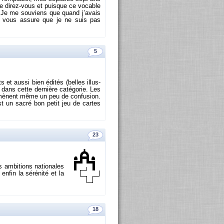
 me di­rez-vous et puisque ce vo­cable
peu. Je me sou­viens que quand j’avais
, je vous as­sure que je ne suis pas
5
s et aussi bien édi­tés (belles illus­
dans cette der­nière ca­té­go­rie. Les
tes amènent même un peu de confu­sion.
st un sacré bon petit jeu de cartes
23
 am­bi­tions na­tio­nales
nfin la sé­ré­nité et la
18