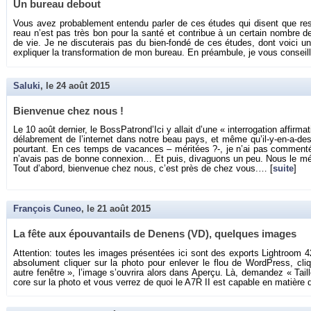
Un bu­reau de­bout
Vous avez pro­ba­ble­ment en­tendu par­ler de ces études qui disent que res­
reau n’est pas très bon pour la santé et contri­bue à un cer­tain nombre de m
de vie. Je ne dis­cu­te­rais pas du bien-fondé de ces études, dont voici 
ex­pli­quer la trans­for­ma­tion de mon bu­reau. En pré­am­bule, je vous conseil
Saluki
, le
24 août 2015
Bien­ve­nue chez nous !
Le 10 août der­nier, le Boss­Pa­tron­d’Ici y al­lait d’une « in­ter­ro­ga­tion af­fir­ma
dé­la­bre­ment de l’in­ter­net dans notre beau pays, et même qu’il-y-en-a-des
pour­tant. En ces temps de va­cances – mé­ri­tées ?-, je n’ai pas com­menté d
n’avais pas de bonne connexion… Et puis, di­va­guons un peu. Nous le mé­r
Tout d’abord, bien­ve­nue chez nous, c’est près de chez vous.… [
suite
]
François Cuneo
, le
21 août 2015
La fête aux épou­van­tails de De­nens (VD), quelques images
At­ten­tion: toutes les images pré­sen­tées ici sont des ex­ports Ligh­tro
ab­so­lu­ment cli­quer sur la photo pour en­le­ver le flou de Word­Press, cli
autre fe­nêtre », l’image s’ou­vrira alors dans Aperçu. Là, de­man­dez « Taill
core sur la photo et vous ver­rez de quoi le A7R II est ca­pable en ma­tière de