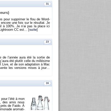
31
leurs)
es pour sup­pri­mer le flou de Word­
en­core une fois sur le ré­sul­tat. Je
il à 100%. Je n’ai pas la place ici
 Ligh­troom CC est… [
suite
]
23
ue de l’an­née aura été la sor­tie de
aura été plu­tôt celle du mil­lé­sime
eX Live, et de son adap­ta­tion à Mac
ente les ver­sions mises à jour…
16
e pour l’été à mon
12, des amis nous
t, près de Faido. À
­mo­nade aro­ma­ti­