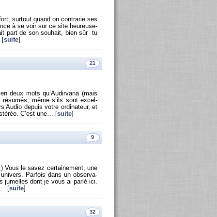
fort, sur­tout quand on contra­rie ses
ce à se voir sur ce site heu­reu­se­
ait part de son sou­hait, bien sûr tu
 [
suite
]
21
ns en deux mots qu’Au­dir­vana (mais
 ré­su­més, même s’ils sont ex­cel­
 Audio de­puis votre or­di­na­teur, et
 sté­réo. C’est une… [
suite
]
9
) Vous le savez cer­tai­ne­ment, une
 uni­vers. Par­fois dans un ob­ser­va­
 ju­melles dont je vous ai parlé ici.
s… [
suite
]
32