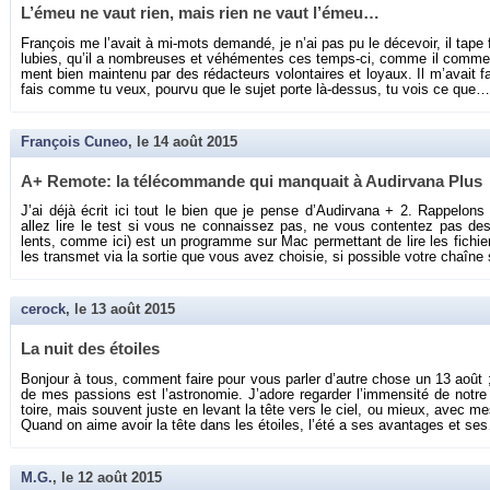
L’émeu ne vaut rien, mais rien ne vaut l’émeu…
Fran­çois me l’avait à mi-mots de­mandé, je n’ai pas pu le dé­ce­voir, il tape 
lu­bies, qu’il a nom­breuses et vé­hé­mentes ces temps-ci, comme il com­men
ment bien main­tenu par des ré­dac­teurs vo­lon­taires et loyaux. Il m’avait f
fais comme tu veux, pourvu que le sujet porte là-des­sus, tu vois ce que…
François Cuneo
, le
14 août 2015
A+ Re­mote: la té­lé­com­mande qui man­quait à Au­dir­vana Plus
J’ai déjà écrit ici tout le bien que je pense d’Au­dir­vana + 2. Rap­pe­lo
allez lire le test si vous ne connais­sez pas, ne vous conten­tez pas des
lents, comme ici) est un pro­gramme sur Mac per­met­tant de lire les fi­chiers
les trans­met via la sor­tie que vous avez choi­sie, si pos­sible votre chaîne
cerock
, le
13 août 2015
La nuit des étoiles
Bon­jour à tous, com­ment faire pour vous par­ler d’autre chose un 13 août ;
de mes pas­sions est l’as­tro­no­mie. J’adore re­gar­der l’im­men­sité de notre
toire, mais sou­vent juste en le­vant la tête vers le ciel, ou mieux, avec mes
Quand on aime avoir la tête dans les étoiles, l’été a ses avan­tages et se
M.G.
, le
12 août 2015