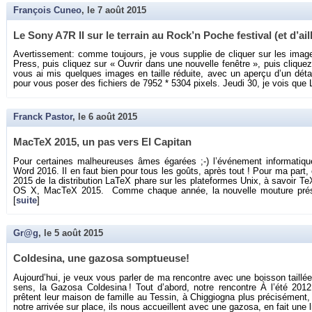
François Cuneo
, le
7 août 2015
Le Sony A7R II sur le ter­rain au Ro­ck’n Poche fes­ti­val (et d’ail
Aver­tis­se­ment: comme tou­jours, je vous sup­plie de cli­quer sur les imag
Press, puis cli­quez sur « Ou­vrir dans une nou­velle fe­nêtre », puis cli­quez 
vous ai mis quelques images en taille ré­duite, avec un aperçu d’un dé­ta
pour vous poser des fi­chiers de 7952 * 5304 pixels. Jeudi 30, je vois que
Franck Pastor
, le
6 août 2015
Mac­TeX 2015, un pas vers El Ca­pi­tan
Pour cer­taines mal­heu­reuses âmes éga­rées ;-) l’évé­ne­ment in­for­ma­tiq
Word 2016. Il en faut bien pour tous les goûts, après tout ! Pour ma part, ç’
2015 de la dis­tri­bu­tion LaTeX phare sur les pla­te­formes Unix, à sa­voir T
OS X, Mac­TeX 2015. Comme chaque année, la nou­velle mou­ture pré­s
[
suite
]
Gr@g
, le
5 août 2015
Col­de­sina, une ga­zosa somp­tueuse!
Au­jour­d’hui, je veux vous par­ler de ma ren­contre avec une bois­son taillé
sens, la Ga­zosa Col­de­sina ! Tout d’abord, notre ren­contre À l’été 20
prêtent leur mai­son de fa­mille au Tes­sin, à Chig­gio­gna plus pré­ci­sé­men
notre ar­ri­vée sur place, ils nous ac­cueillent avec une ga­zosa, en fait une li