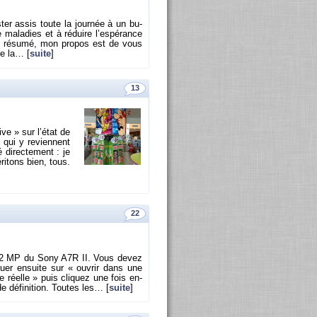
ter assis toute la jour­née à un bu­
a­la­dies et à ré­duire l’es­pé­rance
un ré­sumé, mon pro­pos est de vous
le la… [
suite
]
13
­tive » sur l’état de
 qui y re­viennent
i­rec­te­ment : je
i­tons bien, tous.
22
om 42 MP du Sony A7R II. Vous devez
­quer en­suite sur « ou­vrir dans une
e réelle » puis cli­quez une fois en­
 dé­fi­ni­tion. Toutes les… [
suite
]