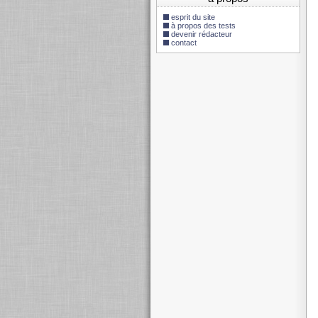
esprit du site
à propos des tests
devenir rédacteur
contact