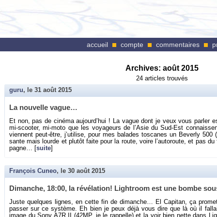
accueil
compte
commentaires
p
Archives:
août 2015
24 articles trouvés
guru
, le
31 août 2015
La nou­velle vague…
Et non, pas de ci­néma au­jour­d’hui ! La vague dont je veux vous par­ler 
mi-scoo­ter, mi-moto que les voya­geurs de l’Asie du Sud-Est connaisse
viennent peut-être, j’uti­lise, pour mes ba­lades tos­canes un Be­verly 500 (
sante mais lourde et plu­tôt faite pour la route, voire l’au­to­route, et pas 
pagne… [
suite
]
François Cuneo
, le
30 août 2015
Di­manche, 18:00, la ré­vé­la­tion! Ligh­troom est une bombe sous
Juste quelques lignes, en cette fin de di­manche… El Ca­pi­tan, ça pro­met
pas­ser sur ce sys­tème. Eh bien je peux déjà vous dire que là où il fal­la
image du Sony A7R II (42MP, je le rap­pelle) et la voir bien nette dans Ligh