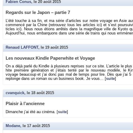
Fabien Conus
, le
20 août 2015
Re­gards sur le Japon – par­tie 7
L’été touche à sa fin, et ma série d’ar­ticles sur notre voyage en Asie au
com­mencé par la Chine (re­trou­vez tous les ar­ticles ici) et s’est pour­sui­
ticles ici). Nous nous étions ar­rê­tés dans la ma­gni­fique ville de Kyoto qu
Au­jour­d’hui, nous em­bar­quons dans une série de trains qui nous em­mène
Renaud LAFFONT
, le
19 août 2015
Les nou­veaux Kindle Pa­perw­hite et Voyage
On a déjà parlé du Kindle à plu­sieurs re­prises sur ce site. L’ar­ticle le plus
hite pre­mière gé­né­ra­tion et j’étais tenté par le nou­veau mo­dèle, le 
voyage beau­coup et j’ai donc pas mal de temps pour lire. Dès que j’ai 5 m
re­plonge dans un roman ou un bu­si­ness book. Je vous… [
suite
]
cvanquick
, le
18 août 2015
Plai­sir à l’an­cienne
Di­manche j’ai été au ci­néma. [
suite
]
Modane
, le
17 août 2015