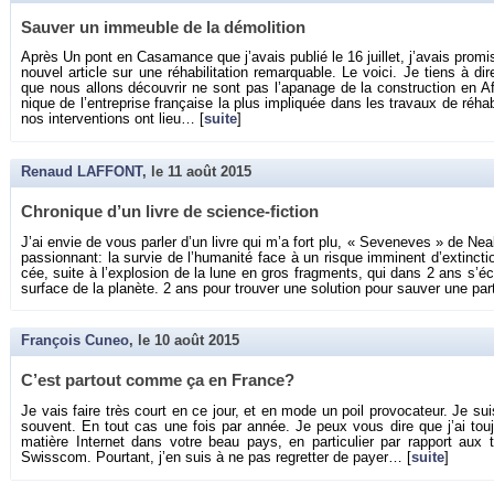
Sau­ver un im­meuble de la dé­mo­li­tion
Après Un pont en Ca­sa­mance que j’avais pu­blié le 16 juillet, j’avais pro­mi
nou­vel ar­ticle sur une ré­ha­bi­li­ta­tion re­mar­quable. Le voici. Je tiens à 
que nous al­lons dé­cou­vrir ne sont pas l’apa­nage de la construc­tion en Af
nique de l’en­tre­prise fran­çaise la plus im­pli­quée dans les tra­vaux de ré­ha­bi­
nos in­ter­ven­tions ont lieu… [
suite
]
Renaud LAFFONT
, le
11 août 2015
Chro­nique d’un livre de science-fic­tion
J’ai envie de vous par­ler d’un livre qui m’a fort plu, « Se­ve­neves » de Ne
pas­sion­nant: la sur­vie de l’hu­ma­nité face à un risque im­mi­nent d’ex­tinc­t
cée, suite à l’ex­plo­sion de la lune en gros frag­ments, qui dans 2 ans s’écra­
sur­face de la pla­nète. 2 ans pour trou­ver une so­lu­tion pour sau­ver une par
François Cuneo
, le
10 août 2015
C’est par­tout comme ça en France?
Je vais faire très court en ce jour, et en mode un poil pro­vo­ca­teur. Je s
sou­vent. En tout cas une fois par année. Je peux vous dire que j’ai tou­
ma­tière In­ter­net dans votre beau pays, en par­ti­cu­lier par rap­port aux ta
Swiss­com. Pour­tant, j’en suis à ne pas re­gret­ter de payer… [
suite
]