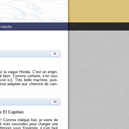
roduits
11
est la vague Honda. C’est un engin,
nt bien. Comme cer­tains s’en sou­
voir ici). Très belle ma­chine, puis­
du tout adap­tée aux che­mins de cam­
16
 El Ca­pi­tan
! Comme in­di­qué hier, je viens de
it trois se­condes pour char­ger une
­troom sous Yo­se­mite, il n’en faut