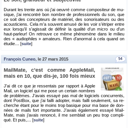
Du­rant les trente ans où j’ai oeu­vré comme com­po­si­teur de mu­
sique, j’ai ren­con­tré bon nombre de pro­fes­sion­nels du son, que
ce soit des concep­teurs de ma­té­riel, des so­no­ri­sa­teurs ou des
acous­ti­ciens. Cela m’a sou­vent amusé de les voir s’étri­per entre
eux lors­qu’il s’agis­sait de dé­fi­nir la qua­lité d’un micro ou d’un
haut-par­leur! On re­trouve ce même phé­no­mène dans le mi­lieu
des « au­dio­philes » ama­teurs. Rien d’anor­mal à cela quand on
étu­die… [
suite
]
François Cuneo
, le
27 mars 2015
54
Mail­Mate, c’est comme Ap­ple­Mail,
mais en 10, que dis-je, 100 fois mieux
J’ai dit ce que je res­sen­tais par rap­port à Apple
Mail, un lo­gi­ciel qui me pose un cer­tain nombres
de pro­blèmes. J’avais es­sayé pas mal de lo­gi­ciels concur­rents,
dont Post­Box, que j’ai failli adop­ter, mais failli seule­ment, sa re­
cherche étant pour le moins trop ba­sique pour ma base de don­
nées de mails fort im­por­tante. J’avais éga­le­ment es­sayé Mail­
Mate, mais j’avais re­noncé, il me sem­blait un peu trop com­pli­
qué. Et puis,… [
suite
]