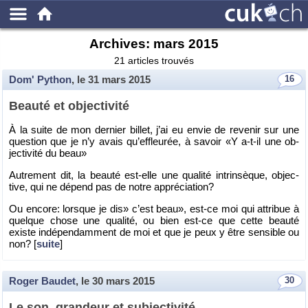
Archives:
mars 2015
21 articles trouvés
Dom' Python
, le
31 mars 2015
16
Beauté et ob­jec­ti­vité
À la suite de mon der­nier billet, j’ai eu envie de re­ve­nir sur une
ques­tion que je n’y avais qu’ef­fleu­rée, à sa­voir «Y a-t-il une ob­
jec­ti­vité du beau»
Au­tre­ment dit, la beauté est-elle une qua­lité in­trin­sèque, ob­jec­
tive, qui ne dé­pend pas de notre ap­pré­cia­tion?
Ou en­core: lorsque je dis» c’est beau», est-ce moi qui at­tri­bue à
quelque chose une qua­lité, ou bien est-ce que cette beauté
existe in­dé­pen­dam­ment de moi et que je peux y être sen­sible ou
non? [
suite
]
Roger Baudet
, le
30 mars 2015
30
Le son, gran­deur et sub­jec­ti­vité