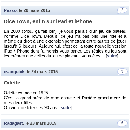
Puzzo
, le
26 mars 2015
2
Dice Town, enfin sur iPad et iPhone
En 2009 (pfiou, ça fait loin), je vous par­lais d’un jeu de pla­teau
nommé Dice Town. De­puis, ce jeu n’a pas pris une ride et a
même eu droit à une ex­ten­sion per­met­tant entre autres de jouer
jus­qu’à 6 joueurs. Au­jour­d’hui, c’est de la toute nou­velle ver­sion
iPad / iPhone dont j’ai­me­rais vous par­ler. Les règles du jeu sont
les mêmes que celles du jeu de pla­teau : vous êtes… [
suite
]
cvanquick
, le
24 mars 2015
9
Odette
Odette est née en 1925.
C’est la grand-mère de mon épouse et l’ar­rière grand-mère de
mes deux filles.
On vient de fêter ses 90 ans. [
suite
]
Radagast
, le
23 mars 2015
6