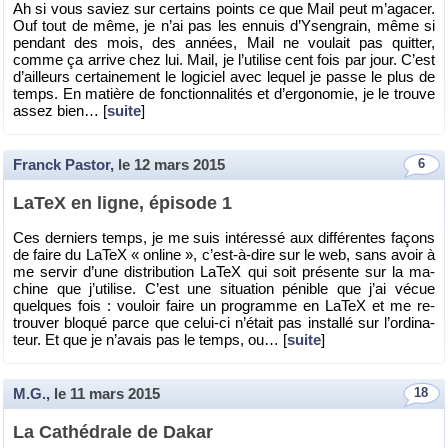
Ah si vous sa­viez sur cer­tains points ce que Mail peut m’aga­cer.
Ouf tout de même, je n’ai pas les en­nuis d’Ysen­grain, même si
pen­dant des mois, des an­nées, Mail ne vou­lait pas quit­ter,
comme ça ar­rive chez lui. Mail, je l’uti­lise cent fois par jour. C’est
d’ailleurs cer­tai­ne­ment le lo­gi­ciel avec le­quel je passe le plus de
temps. En ma­tière de fonc­tion­na­li­tés et d’er­go­no­mie, je le trouve
assez bien… [
suite
]
Franck Pastor
, le
12 mars 2015
6
LaTeX en ligne, épi­sode 1
Ces der­niers temps, je me suis in­té­ressé aux dif­fé­rentes fa­çons
de faire du LaTeX « on­line », c’est-à-dire sur le web, sans avoir à
me ser­vir d’une dis­tri­bu­tion LaTeX qui soit pré­sente sur la ma­
chine que j’uti­lise. C’est une si­tua­tion pé­nible que j’ai vécue
quelques fois : vou­loir faire un pro­gramme en LaTeX et me re­
trou­ver blo­qué parce que ce­lui-ci n’était pas ins­tallé sur l’or­di­na­
teur. Et que je n’avais pas le temps, ou… [
suite
]
M.G.
, le
11 mars 2015
18
La Ca­thé­drale de Dakar