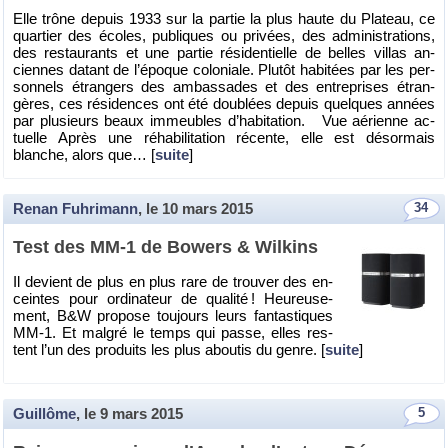
Elle trône de­puis 1933 sur la par­tie la plus haute du Pla­teau, ce
quar­tier des écoles, pu­bliques ou pri­vées, des ad­mi­nis­tra­tions,
des res­tau­rants et une par­tie ré­si­den­tielle de belles vil­las an­
ciennes da­tant de l’époque co­lo­niale. Plu­tôt ha­bi­tées par les per­
son­nels étran­gers des am­bas­sades et des en­tre­prises étran­
gères, ces ré­si­dences ont été dou­blées de­puis quelques an­nées
par plu­sieurs beaux im­meubles d’ha­bi­ta­tion. Vue aé­rienne ac­
tuelle Après une ré­ha­bi­li­ta­tion ré­cente, elle est dé­sor­mais
blanche, alors que… [
suite
]
Renan Fuhrimann
, le
10 mars 2015
34
Test des MM-1 de Bo­wers & Wil­kins
Il de­vient de plus en plus rare de trou­ver des en­
ceintes pour or­di­na­teur de qua­lité ! Heu­reu­se­
ment, B&W pro­pose tou­jours leurs fan­tas­tiques
MM-1. Et mal­gré le temps qui passe, elles res­
tent l’un des pro­duits les plus abou­tis du genre. [
suite
]
Guillôme
, le
9 mars 2015
5