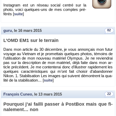
Ins­ta­gram est un ré­seau so­cial cen­tré sur la
photo, voici quelques-uns de mes comptes pré­
fé­rés [
suite
]
guru
, le
16 mars 2015
82
L’OMD EM1 sur le ter­rain
Dans mon ar­ticle du 30 dé­cembre, je vous an­non­çais mon futur
voyage au Viet­nam et je pro­met­tais quelques pho­tos, té­moins de
l’uti­li­sa­tion de mon nou­veau ma­té­riel Olym­pus. Je ne re­vien­drai
pas sur la des­crip­tion de mon ma­té­riel, déjà faite dans mon ar­
ticle pré­cé­dent. Je me conten­te­rai donc d’illus­trer ra­pi­de­ment les
quelques ca­rac­té­ris­tiques qui m’ont fait choi­sir d’aban­don­ner
Nikon. 1. Sta­bi­li­sa­tion Les images qui suivent dé­montrent la qua­
lité de la sta­bi­li­sa­tion… [
suite
]
François Cuneo
, le
13 mars 2015
22
Pour­quoi j’ai failli pas­ser à Post­Box mais que fi­
na­le­ment… non