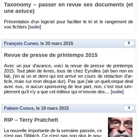
Taxo­nomy – pas­ser en revue ses do­cu­ments (et
une as­tuce)
Pré­sen­ta­tion d’un lo­gi­ciel pour fa­ci­li­ter le tri et le ran­ge­ment de
vos fi­chiers [
suite
]
François Cuneo
, le
20 mars 2015
8
Revue de presse de prin­temps 2015
Avec un jour d’avance, voici la revue de presse de prin­temps
2015. Tout plein de livres, tous de chez Ey­rolles (ah ben non en
fait, j’en ai un et demi qui est ar­rivé en cours de ré­dac­tion d’ar­
ticle, mais sur mon disque dur). Pas que j’aie un quel­conque deal
avec eux, ni aucun spon­so­ring de leur part, non, c’est tout sim­
ple­ment qu’il n’y a que cet édi­teur qui m’en­voie des… [
suite
]
Fabien Conus
, le
19 mars 2015
4
RIP – Terry Prat­chett
La nou­velle im­por­tante de la se­maine pas­sée, ce
n’est pas l’iWatch. Ce n’est pas non plus le nou­