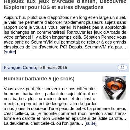
Re­jouez aux jeux d’Ar­cade d’an­tan, Dé­cou­vrez
iEx­plo­rer pour iOS et autres di­va­ga­tions
Au­jour­d’hui, plu­tôt que d’ap­pro­fon­dir en long et en large un sujet,
je vais me per­mettre d’abor­der ra­pi­de­ment plu­sieurs su­jets sans
rap­port dont je vou­lais vous par­ler! N’hé­si­tez pas à ap­pro­fon­dir
les échanges en com­men­taires! Re­trou­ver les jeux d’Ar­cade de
votre en­fance! Il y a bien long­temps déjà, Sé­ba­tien Pen­nec vous
avez parlé de ScummVM qui per­met­tait de re­jouer à des grands
clas­siques de jeu d’aven­ture PC! De­puis, ScummVM n’a pas…
[
suite
]
François Cuneo
, le
6 mars 2015
33
Hu­meur bar­bante 5 (je crois)
Vous avez peut-être sou­ve­nir de nos dif­fé­rentes
hu­meurs bar­bantes, par­lant du sujet dé­li­cat de
nos barbes plus ou moins drues et des ins­tru­
ments qui per­mettent de les gérer afin de gar­der
à nos joues la dou­ceur d’une peau de bébé. La pre­mière hu­meur,
c’est celle-ci, où je ra­conte com­ment mon men­ton s’est trans­
formé en ca­rotte et mon Gil­lette en éplu­cheur de la­dite ca­rotte…
La deuxième, c’est celle-ci, où l’on parle… [
suite
]