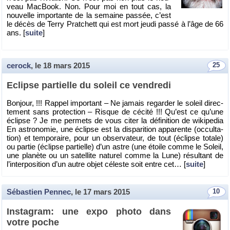
veau Mac­Book. Non. Pour moi en tout cas, la
nou­velle im­por­tante de la se­maine pas­sée, c’est
le décès de Terry Prat­chett qui est mort jeudi passé à l’âge de 66
ans. [
suite
]
cerock
, le
18 mars 2015
25
Eclipse par­tielle du so­leil ce ven­dredi
Bon­jour, !!! Rap­pel im­por­tant – Ne ja­mais re­gar­der le so­leil di­rec­
te­ment sans pro­tec­tion – Risque de cé­cité !!! Qu’est ce qu’une
éclipse ? Je me per­mets de vous citer la dé­fi­ni­tion de wi­ki­pe­dia
En as­tro­no­mie, une éclipse est la dis­pa­ri­tion ap­pa­rente (oc­cul­ta­
tion) et tem­po­raire, pour un ob­ser­va­teur, de tout (éclipse to­tale)
ou par­tie (éclipse par­tielle) d’un astre (une étoile comme le So­leil,
une pla­nète ou un sa­tel­lite na­tu­rel comme la Lune) ré­sul­tant de
l’in­ter­po­si­tion d’un autre objet cé­leste soit entre cet… [
suite
]
Sébastien Pennec
, le
17 mars 2015
10
Ins­ta­gram: une expo photo dans
votre poche