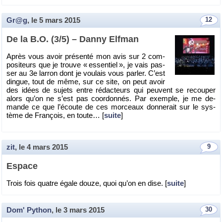
Gr@g
, le
5 mars 2015
12
De la B.O. (3/5) – Danny Elf­man
Après vous avoir pré­senté mon avis sur 2 com­
po­si­teurs que je trouve « es­sen­tiel », je vais pas­
ser au 3e lar­ron dont je vou­lais vous par­ler. C’est
dingue, tout de même, sur ce site, on peut avoir
des idées de su­jets entre ré­dac­teurs qui peuvent se re­cou­per
alors qu’on ne s’est pas co­or­don­nés. Par exemple, je me de­
mande ce que l’écoute de ces mor­ceaux don­ne­rait sur le sys­
tème de Fran­çois, en toute… [
suite
]
zit
, le
4 mars 2015
9
Es­pace
Trois fois quatre égale douze, quoi qu’on en dise. [
suite
]
Dom' Python
, le
3 mars 2015
30