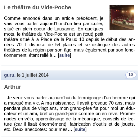
Le théâtre du Vide-Poche
Comme an­noncé dans un ar­ticle pré­cé­dent, je
vais vous par­ler au­jour­d’hui d’un lieu par­ti­cu­lier,
situé en plein coeur de Lau­sanne. En quelques
mots, le théâtre du Vide-Poche est un (tout) petit
théâtre situé à la Place de la Palud 10 de­puis le début des an­
nées 70. Il dis­pose de 54 places et se dis­tingue des autres
théâtres de la ré­gion par son âge, mais éga­le­ment par son fonc­
tion­ne­ment, étant relié à… [
suite
]
guru
, le
1 juillet 2014
10
Ar­thur
Je veux vous par­ler au­jour­d’hui du té­moi­gnage d’un homme qui
a mar­qué ma vie. A ma nais­sance, il avait presque 70 ans, mais
pen­dant plus de vingt ans, mon grand-père fut pour moi un édu­
ca­teur et un ami, bref un grand-père comme on en rêve. Pro­me­
nades en vélo, ap­pren­tis­sage de la mé­ca­nique, conseils de lec­
ture (car il li­sait énor­mé­ment), fa­bri­ca­tion d’ou­tils et de jouets,
etc. Deux anec­dotes: pour mes… [
suite
]