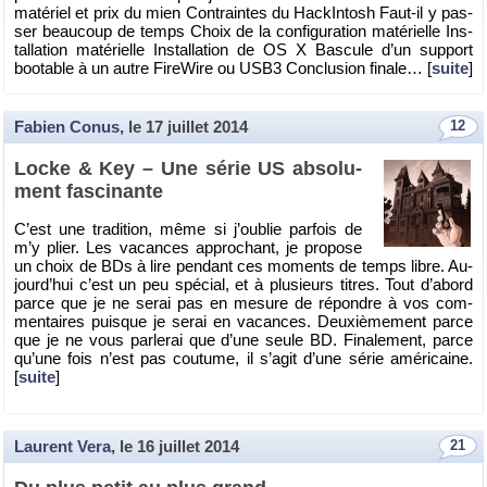
ma­té­riel et prix du mien Contraintes du Ha­ckIn­tosh Faut-il y pas­
ser beau­coup de temps Choix de la confi­gu­ra­tion ma­té­rielle Ins­
tal­la­tion ma­té­rielle Ins­tal­la­tion de OS X Bas­cule d’un sup­port
boo­table à un autre Fi­re­Wire ou USB3 Conclu­sion fi­nale… [
suite
]
Fabien Conus
, le
17 juillet 2014
12
Locke & Key – Une série US ab­so­lu­
ment fas­ci­nante
C’est une tra­di­tion, même si j’ou­blie par­fois de
m’y plier. Les va­cances ap­pro­chant, je pro­pose
un choix de BDs à lire pen­dant ces mo­ments de temps libre. Au­
jour­d’hui c’est un peu spé­cial, et à plu­sieurs titres. Tout d’abord
parce que je ne serai pas en me­sure de ré­pondre à vos com­
men­taires puisque je serai en va­cances. Deuxiè­me­ment parce
que je ne vous par­le­rai que d’une seule BD. Fi­na­le­ment, parce
qu’une fois n’est pas cou­tume, il s’agit d’une série amé­ri­caine.
[
suite
]
Laurent Vera
, le
16 juillet 2014
21