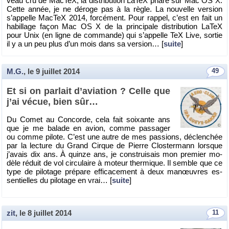
veau cru de Mac­TeX, la dis­tri­bu­tion LaTeX phare sur Mac OS X.
Cette année, je ne dé­roge pas à la règle. La nou­velle ver­sion
s’ap­pelle Mac­TeX 2014, for­cé­ment. Pour rap­pel, c’est en fait un
ha­billage façon Mac OS X de la prin­ci­pale dis­tri­bu­tion LaTeX
pour Unix (en ligne de com­mande) qui s’ap­pelle TeX Live, sor­tie
il y a un peu plus d’un mois dans sa ver­sion… [
suite
]
M.G.
, le
9 juillet 2014
49
Et si on par­lait d’avia­tion ? Celle que
j’ai vécue, bien sûr…
Du Comet au Concorde, cela fait soixante ans
que je me ba­lade en avion, comme pas­sa­ger
ou comme pi­lote. C’est une autre de mes pas­sions, dé­clen­chée
par la lec­ture du Grand Cirque de Pierre Clos­ter­mann lorsque
j’avais dix ans. À quinze ans, je construi­sais mon pre­mier mo­
dèle ré­duit de vol cir­cu­laire à mo­teur ther­mique. Il semble que ce
type de pi­lo­tage pré­pare ef­fi­ca­ce­ment à deux ma­nœuvres es­
sen­tielles du pi­lo­tage en vrai… [
suite
]
zit
, le
8 juillet 2014
11