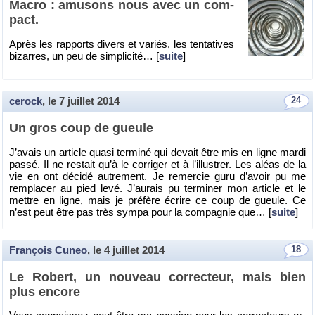
Macro : amu­sons nous avec un com­
pact.
Après les rap­ports di­vers et va­riés, les ten­ta­tives
bi­zarres, un peu de sim­pli­cité… [
suite
]
cerock
, le
7 juillet 2014
24
Un gros coup de gueule
J’avais un ar­ticle quasi ter­miné qui de­vait être mis en ligne mardi
passé. Il ne res­tait qu’à le cor­ri­ger et à l’illus­trer. Les aléas de la
vie en ont dé­cidé au­tre­ment. Je re­mer­cie guru d’avoir pu me
rem­pla­cer au pied levé. J’au­rais pu ter­mi­ner mon ar­ticle et le
mettre en ligne, mais je pré­fère écrire ce coup de gueule. Ce
n’est peut être pas très sympa pour la com­pa­gnie que… [
suite
]
François Cuneo
, le
4 juillet 2014
18
Le Ro­bert, un nou­veau cor­rec­teur, mais bien
plus en­core