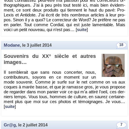
Vous connais­sez peut-être ma pas­sion pour les cor­rec­teurs or­
tho­gra­phiques. J’ai à peu près tout testé ici, mais bien évi­dem­
ment, ce sont deux pro­duits qui tiennent le haut du pavé: Pro­
Lexis et An­ti­dote. J’ai écrit de très nom­breux ar­ticles à leur pro­
pos. Sinon il y a quoi? Le cor­rec­teur de Word? Je pré­fère ne pas
en par­ler. Tout comme Cor­dial, qui est juste la­men­table. Mais
voici un petit nou­veau, qui n’est pas… [
suite
]
Modane
, le
3 juillet 2014
18
Sou­ve­nirs du XX° siècle et autres
images…
Il sem­ble­rait que sans nous concer­ter, nous,
contri­bu­teurs, soyons en ce mo­ment sur un
mode sou­ve­nir. Comme je surfe sur le net comme on va aux
coques à marée basse, et que je ra­masse gros, je vous pro­pose
de re­gar­der dans mon pa­nier voir ce qui m’a at­tiré l’oeil, ces der­
niers temps. Vous tous, hommes de culture, en sau­rez cer­tai­ne­
ment plus que moi sur ces pho­tos et té­moi­gnages. Je vous…
[
suite
]
Gr@g
, le
2 juillet 2014
7