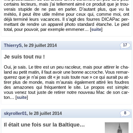
cer­tains lec­teurs, mais j’ai tel­le­ment aimé ce pro­duit que je trou­
ve­rais stu­pide de ne pas en par­ler. D’au­tant plus, que vu la
météo, il peut être utile même pour ceux qui, comme moi, ont
déjà ter­miné leurs va­cances. Il s’agit des fourres DI­CA­Pac per­
met­tant de rendre un ap­pa­reil photo stan­dard étanche. Le pied
total, pour pou­voir, par exemple em­me­ner… [
suite
]
ThierryS
, le
29 juillet 2014
17
Je suis tout nu !
Oui, je sais. Le titre est un peu ra­co­leur, mais pour at­ti­rer le cha­
land au petit matin, il faut avoir une bonne ac­croche. Vous re­mar­
que­rez que je n’ai pas dit « je suis toute nue » ce qui au­rait pu at­
ti­rer plus de monde, mais m’au­rais éga­le­ment at­tiré les foudres
des ama­zones qui fré­quentent le site. Le pro­pos est simple:
vous venez tout juste de re­ti­rer notre nou­veau Mac de son car­
ton… [
suite
]
skyroller01
, le
28 juillet 2014
8
Il était une fois sur la Bal­tique…