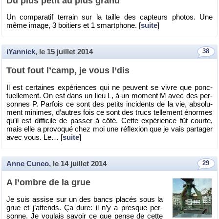
Du plus petit au plus grand
Un com­pa­ra­tif ter­rain sur la taille des cap­teurs pho­tos. Une
même image, 3 boi­tiers et 1 smart­phone. [
suite
]
iYannick
, le
15 juillet 2014
38
Tout fout l’camp, je vous l’dis
Il est cer­taines ex­pé­riences qui ne peuvent se vivre que ponc­
tuel­le­ment. On est dans un lieu L, à un mo­ment M avec des per­
sonnes P. Par­fois ce sont des pe­tits in­ci­dents de la vie, ab­so­lu­
ment mi­nimes, d’autres fois ce sont des trucs tel­le­ment énormes
qu’il est dif­fi­cile de pas­ser à côté. Cette ex­pé­rience fût courte,
mais elle a pro­vo­qué chez moi une ré­flexion que je vais par­ta­ger
avec vous. Le… [
suite
]
Anne Cuneo
, le
14 juillet 2014
29
A l’ombre de la grue
Je suis as­sise sur un des bancs pla­cés sous la
grue et j’at­tends. Ça dure: il n’y a presque per­
sonne. Je vou­lais sa­voir ce que pense de cette