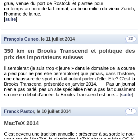
grue, venue du port de Ro­stock et plan­tée pour
un temps au bord de la Lim­mat, au beau mi­lieu du vieux Zu­rich,
l’homme de la rue.
[
suite
]
François Cuneo
, le
11 juillet 2014
22
350 km en Brooks Trans­cend et po­li­tique des
prix des im­por­ta­teurs suisses
Il sem­ble­rait (je suis trop « jeune » dans le do­maine de la course
à pied pour ne pas être pé­remp­toire) que ja­mais, dans l’his­toire,
une chaus­sure de sport n’a fait au­tant par­ler d’elle. Elle? C’est la
Brooks Trans­cend, pré­sen­tée en jan­vier 2014. Pas un jour­nal
n’en a pas parlé, pas un site spé­cia­lisé n’en a pas fait qua­si­ment
sa une en début d’an­née: la Brooks Trans­cend est une… [
suite
]
Franck Pastor
, le
10 juillet 2014
11
Mac­TeX 2014
C’est de­venu une tra­di­tion an­nuelle : pré­sen­ter à sa sor­tie le nou­