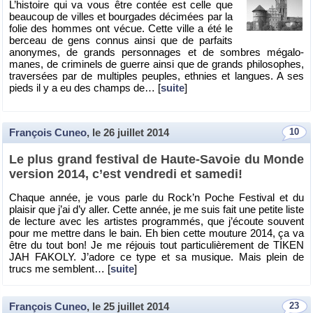
L’his­toire qui va vous être contée est celle que
beau­coup de villes et bour­gades dé­ci­mées par la
folie des hommes ont vécue. Cette ville a été le
ber­ceau de gens connus ainsi que de par­faits
ano­nymes, de grands per­son­nages et de sombres mé­ga­lo­
manes, de cri­mi­nels de guerre ainsi que de grands phi­lo­sophes,
tra­ver­sées par de mul­tiples peuples, eth­nies et langues. A ses
pieds il y a eu des champs de… [
suite
]
François Cuneo
, le
26 juillet 2014
10
Le plus grand fes­ti­val de Haute-Sa­voie du Monde
ver­sion 2014, c’est ven­dredi et sa­medi!
Chaque année, je vous parle du Ro­ck’n Poche Fes­ti­val et du
plai­sir que j’ai d’y aller. Cette année, je me suis fait une pe­tite liste
de lec­ture avec les ar­tistes pro­gram­més, que j’écoute sou­vent
pour me mettre dans le bain. Eh bien cette mou­ture 2014, ça va
être du tout bon! Je me ré­jouis tout par­ti­cu­liè­re­ment de TIKEN
JAH FA­KOLY. J’adore ce type et sa mu­sique. Mais plein de
trucs me semblent… [
suite
]
François Cuneo
, le
25 juillet 2014
23