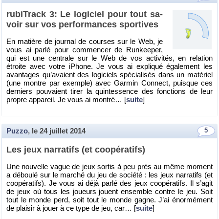
ru­bi­Track 3: Le lo­gi­ciel pour tout sa­
voir sur vos per­for­mances spor­tives
En ma­tière de jour­nal de courses sur le Web, je
vous ai parlé pour com­men­cer de Run­kee­per,
qui est une cen­trale sur le Web de vos ac­ti­vi­tés, en re­la­tion
étroite avec votre iPhone. Je vous ai ex­pli­qué éga­le­ment les
avan­tages qu’avaient des lo­gi­ciels spé­cia­li­sés dans un ma­té­riel
(une montre par exemple) avec Gar­min Connect, puisque ces
der­niers pou­vaient tirer la quin­tes­sence des fonc­tions de leur
propre ap­pa­reil. Je vous ai mon­tré… [
suite
]
Puzzo
, le
24 juillet 2014
5
Les jeux nar­ra­tifs (et co­opé­ra­tifs)
Une nou­velle vague de jeux sor­tis à peu près au même mo­ment
a dé­boulé sur le mar­ché du jeu de so­ciété : les jeux nar­ra­tifs (et
co­opé­ra­tifs). Je vous ai déjà parlé des jeux co­opé­ra­tifs. Il s’agit
de jeux où tous les joueurs jouent en­semble contre le jeu. Soit
tout le monde perd, soit tout le monde gagne. J’ai énor­mé­ment
de plai­sir à jouer à ce type de jeu, car… [
suite
]