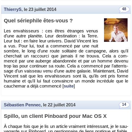
ThierryS
, le
23 juillet 2014
48
Quel sé­rie­phile êtes-vous ?
Les en­va­his­seurs : ces êtres étranges venus
d’une autre pla­nète. Leur des­ti­na­tion : la Terre.
Leur but : en faire leur uni­vers. David Vincent les
a vus. Pour lui, tout a com­mencé par une nuit
sombre, le long d’une route so­li­taire de cam­pagne, alors qu’il
cher­chait un rac­courci que ja­mais il ne trouva. Cela a com­
mencé par une au­berge aban­don­née et par un homme de­venu
trop las pour conti­nuer sa route. Cela a com­mencé par l’at­ter­ris­
sage d’un vais­seau venu d’une autre ga­laxie. Main­te­nant, David
Vincent sait que les en­va­his­seurs sont là, qu’ils ont pris forme
hu­maine et qu’il lui faut convaincre un monde in­cré­dule que le
cau­che­mar a déjà com­mencé [
suite
]
Sébastien Pennec
, le
22 juillet 2014
14
Spillo, un client Pin­board pour Mac OS X
À chaque fois que je lis un ar­ticle vrai­ment in­té­res­sant, je le sau­
ve­garde sur Pin­board, un ges­tion­naire de liens pra­tique et fiable.