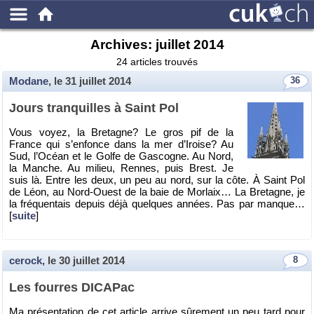
Archives:
juillet 2014
24 articles trouvés
Modane
, le
31 juillet 2014
36
Jours tran­quilles à Saint Pol
Vous voyez, la Bre­tagne? Le gros pif de la
France qui s’en­fonce dans la mer d’Iroise? Au
Sud, l’Océan et le Golfe de Gas­cogne. Au Nord,
la Manche. Au mi­lieu, Rennes, puis Brest. Je
suis là. Entre les deux, un peu au nord, sur la côte. À Saint Pol
de Léon, au Nord-Ouest de la baie de Mor­laix… La Bre­tagne, je
la fré­quen­tais de­puis déjà quelques an­nées. Pas par manque…
[
suite
]
cerock
, le
30 juillet 2014
8
Les fourres DI­CA­Pac
Ma pré­sen­ta­tion de cet ar­ticle ar­rive sû­re­ment un peu tard pour