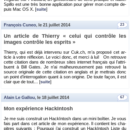
Spillo est une très bonne ap­pli­ca­tion pour gérer mon compte de­
puis Mac OS X. [
suite
]
François Cuneo
, le
21 juillet 2014
23
Un ar­ticle de Thierry « celui qui contrôle les
images contrôle les es­prits »
Thierry, qui est déjà in­ter­venu sur Cuk.​ch, m’a pro­posé cet ar­
ticle à votre ré­flexion. Le voici donc, et merci à lui! On re­trouve
cette ci­ta­tion dans de nom­breux sites in­ter­net fran­çais qui l’at­tri­
buent à Bill Gates. Je n’ai mal­heu­reu­se­ment pas re­trouvé la
source ori­gi­nale de cette ci­ta­tion en an­glais et je met­trais donc
un point d’in­ter­ro­ga­tion quant à son ori­gine. De toute façon, il est
clair que de tout… [
suite
]
Alain Le Gallou
, le
18 juillet 2014
67
Mon ex­pé­rience Ha­ckIn­tosh
Je me suis construit un Ha­ckIn­tosh dans un mini boî­tier. Je vous
fais part dans cet ar­ticle de mon ex­pé­rience. Il contient les cha­
pitres sui­vants : Pour­quoi j’ai construit un Ha­ckIn­tosh Liste du