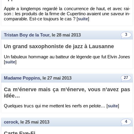
Apple a long­temps re­gardé la concur­rence de haut, et avec rai­
son : les pro­duits de la firme de Cu­per­tino avaient une sa­veur in­
com­pa­rable. Est-ce tou­jours le cas ? [
suite
]
Tristan Boy de la Tour
, le
28 mai 2013
3
Un grand saxo­pho­niste de jazz à Lau­sanne
Un fa­bu­leux hom­mage au bat­teur de lé­gende que fut Elvin Jones
[
suite
]
Madame Poppins
, le
27 mai 2013
27
Ca m’énerve mais ça m’énerve, vous n’avez pas
idée…
Quelques trucs qui me mettent les nerfs en pe­lote… [
suite
]
cerock
, le
25 mai 2013
4
Carte Eye-Fi