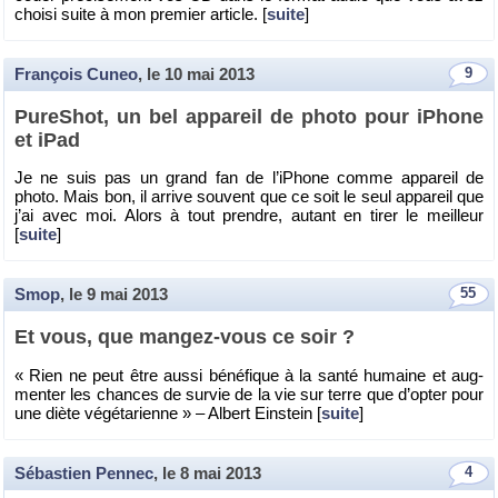
choisi suite à mon pre­mier ar­ticle. [
suite
]
François Cuneo
, le
10 mai 2013
9
Pu­re­Shot, un bel ap­pa­reil de photo pour iPhone
et iPad
Je ne suis pas un grand fan de l’iPhone comme ap­pa­reil de
photo. Mais bon, il ar­rive sou­vent que ce soit le seul ap­pa­reil que
j’ai avec moi. Alors à tout prendre, au­tant en tirer le meilleur
[
suite
]
Smop
, le
9 mai 2013
55
Et vous, que man­gez-vous ce soir ?
« Rien ne peut être aussi bé­né­fique à la santé hu­maine et aug­
men­ter les chances de sur­vie de la vie sur terre que d’op­ter pour
une diète vé­gé­ta­rienne » – Al­bert Ein­stein [
suite
]
Sébastien Pennec
, le
8 mai 2013
4