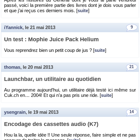
passé, voici la pre­mière par­tie des livres dont je dois vous par­ler
et que j’ai reçus ces der­niers mois. [
suite
]
iYannick
, le
21 mai 2013
9
Un test : Mo­phie Juice Pack He­lium
Vous re­pren­drez bien un petit coup de jus ? [
suite
]
thomas
, le
20 mai 2013
21
Launch­bar, un uti­li­taire au quo­ti­dien
Au pro­gramme au­jour­d’hui, un uti­li­taire déjà testé ici même sur
Cuk.​ch en… 2004! Et qui n’a pas pris une ride. [
suite
]
ysengrain
, le
19 mai 2013
14
En­co­dage des cas­settes audio (K7)
Hou la la, quelle idée !! Une seule ré­ponse, faire simple et ne pas