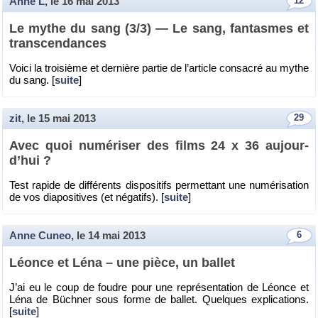
Anne L
, le
16 mai 2013
12
Le mythe du sang (3/3) — Le sang, fan­tasmes et
trans­cen­dances
Voici la troi­sième et der­nière par­tie de l’ar­ticle consa­cré au mythe
du sang. [
suite
]
zit
, le
15 mai 2013
29
Avec quoi nu­mé­ri­ser des films 24 x 36 au­jour­
d’hui ?
Test ra­pide de dif­fé­rents dis­po­si­tifs per­met­tant une nu­mé­ri­sa­tion
de vos dia­po­si­tives (et né­ga­tifs). [
suite
]
Anne Cuneo
, le
14 mai 2013
6
Léonce et Léna – une pièce, un bal­let
J’ai eu le coup de foudre pour une re­pré­sen­ta­tion de Léonce et
Léna de Büchner sous forme de bal­let. Quelques ex­pli­ca­tions.
[
suite
]