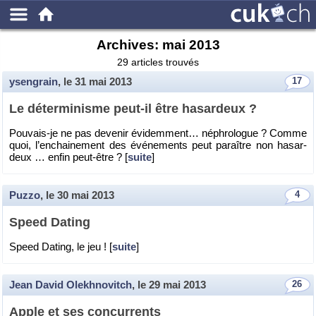
Archives:
mai 2013
29 articles trouvés
ysengrain
, le
31 mai 2013
17
Le dé­ter­mi­nisme peut-il être ha­sar­deux ?
Pou­vais-je ne pas de­ve­nir évi­dem­ment… né­phro­logue ? Comme
quoi, l’en­chai­ne­ment des évé­ne­ments peut pa­raître non ha­sar­
deux … enfin peut-être ? [
suite
]
Puzzo
, le
30 mai 2013
4
Speed Da­ting
Speed Da­ting, le jeu ! [
suite
]
Jean David Olekhnovitch
, le
29 mai 2013
26
Apple et ses concur­rents