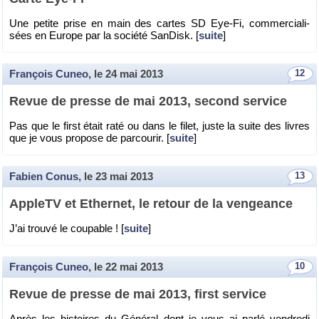
Une pe­tite prise en main des cartes SD Eye-Fi, com­mer­cia­li­
sées en Eu­rope par la so­ciété San­Disk. [
suite
]
François Cuneo
, le
24 mai 2013
12
Revue de presse de mai 2013, se­cond ser­vice
Pas que le first était raté ou dans le filet, juste la suite des livres
que je vous pro­pose de par­cou­rir. [
suite
]
Fabien Conus
, le
23 mai 2013
13
Ap­pleTV et Ether­net, le re­tour de la ven­geance
J’ai trouvé le cou­pable ! [
suite
]
François Cuneo
, le
22 mai 2013
10
Revue de presse de mai 2013, first ser­vice
Après les his­toires du Gé­né­ral dont je vous ai parlé ven­dredi