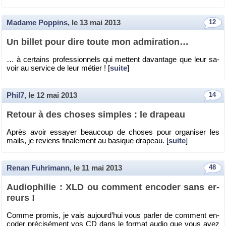
Madame Poppins
, le
13 mai 2013
12
Un billet pour dire toute mon ad­mi­ra­tion…
… à cer­tains pro­fes­sion­nels qui mettent da­van­tage que leur sa­
voir au ser­vice de leur mé­tier ! [
suite
]
Phil7
, le
12 mai 2013
14
Re­tour à des choses simples : le dra­peau
Après avoir es­sayer beau­coup de choses pour or­ga­ni­ser les
mails, je re­viens fi­na­le­ment au ba­sique dra­peau. [
suite
]
Renan Fuhrimann
, le
11 mai 2013
48
Au­dio­phi­lie : XLD ou com­ment en­co­der sans er­
reurs !
Comme pro­mis, je vais au­jour­d’hui vous par­ler de com­ment en­
co­der pré­ci­sé­ment vos CD dans le for­mat audio que vous avez