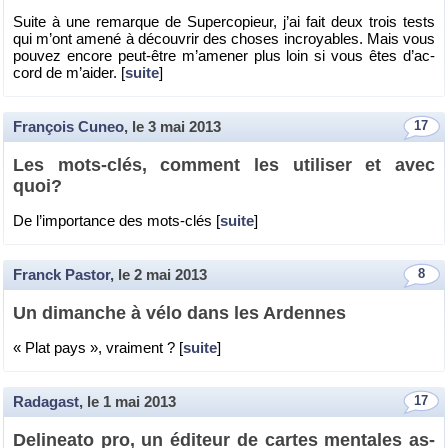
Suite à une re­marque de Su­per­co­pieur, j’ai fait deux trois tests
qui m’ont amené à dé­cou­vrir des choses in­croyables. Mais vous
pou­vez en­core peut-être m’ame­ner plus loin si vous êtes d’ac­
cord de m’ai­der. [
suite
]
François Cuneo
, le
3 mai 2013
17
Les mots-clés, com­ment les uti­li­ser et avec
quoi?
De l’im­por­tance des mots-clés [
suite
]
Franck Pastor
, le
2 mai 2013
8
Un di­manche à vélo dans les Ar­dennes
« Plat pays », vrai­ment ? [
suite
]
Radagast
, le
1 mai 2013
17
De­li­neato pro, un édi­teur de cartes men­tales as­