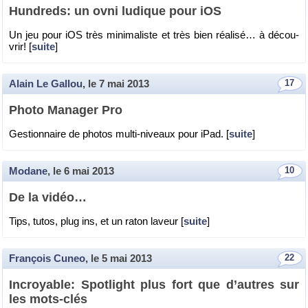
Hun­dreds: un ovni lu­dique pour iOS
Un jeu pour iOS très mi­ni­ma­liste et très bien réa­lisé… à dé­cou­
vrir! [
suite
]
Alain Le Gallou
, le
7 mai 2013
17
Photo Ma­na­ger Pro
Ges­tion­naire de pho­tos multi-ni­veaux pour iPad. [
suite
]
Modane
, le
6 mai 2013
10
De la vidéo…
Tips, tutos, plug ins, et un raton la­veur [
suite
]
François Cuneo
, le
5 mai 2013
22
In­croyable: Spot­light plus fort que d’autres sur
les mots-clés