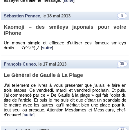
es­sayer de trai­ter le mes­sage. [
suite
]
Sébastien Pennec
, le
18 mai 2013
8
Kao­moji – des smi­leys ja­po­nais pour votre
iPhone
Un moyen simple et ef­fi­cace d’uti­li­ser ces fa­meux smi­leys
droits… ヾ(^▽^)ノ [
suite
]
François Cuneo
, le
17 mai 2013
15
Le Gé­né­ral de Gaulle à La Plage
J’ai tel­le­ment de livres à vous pré­sen­ter que j’al­lais le faire en
trois étapes. Ce ven­dredi, mardi, et ven­dredi pro­chain. Et puis,
j’ai com­mencé par ce « De Gaulle à la plage » qui fait l’ob­jet du
titre de l’ar­ticle. Et puis je me suis dit que c’était un scan­dale de
le mettre avec les autres, qu’il mé­ri­tait bien une place pour lui
tout seul ou presque. At­ten­tion Mes­dames et Mes­sieurs, chef-
d’oeuvre! [
suite
]