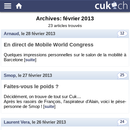
Archives:
février 2013
23 articles trouvés
Arnaud
, le
28 février 2013
12
En di­rect de Mo­bile World Congress
Quelques im­pres­sions per­son­nelles sur le salon de la mo­bi­lité à
Bar­ce­lone [
suite
]
Smop
, le
27 février 2013
25
Faites-vous le poids ?
Dé­ci­dé­ment, on trouve de tout sur Cuk…
Après les ra­soirs de Fran­çois, l’as­pi­ra­teur d’Alain, voici le pèse-
per­sonne de Smop ! [
suite
]
Laurent Vera
, le
26 février 2013
24