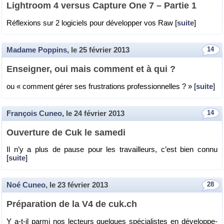
Ligh­troom 4 ver­sus Cap­ture One 7 – Par­tie 1
Ré­flexions sur 2 lo­gi­ciels pour dé­ve­lop­per vos Raw [
suite
]
Madame Poppins
, le
25 février 2013
14
En­sei­gner, oui mais com­ment et à qui ?
ou « com­ment gérer ses frus­tra­tions pro­fes­sion­nelles ? » [
suite
]
François Cuneo
, le
24 février 2013
14
Ou­ver­ture de Cuk le sa­medi
Il n’y a plus de pause pour les tra­vailleurs, c’est bien connu
[
suite
]
Noé Cuneo
, le
23 février 2013
28
Pré­pa­ra­tion de la V4 de cuk.​ch
Y a-t-il parmi nos lec­teurs quelques spé­cia­listes en dé­ve­lop­pe­