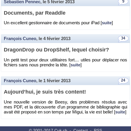
Sébastien Pennec
, le
5 février 2013
9
Do­cu­ments, par Readdle
Un ex­cellent ges­tion­naire de do­cu­ments pour iPad [
suite
]
François Cuneo
, le
4 février 2013
34
Dra­gon­Drop ou Drop­Shelf, le­quel choi­sir?
Un petit test pour deux uti­li­taires fort… utiles pour dé­pla­cer nos
fi­chiers sans nous prendre la tête. [
suite
]
François Cuneo
, le
1 février 2013
24
Au­jour­d’hui, je suis très content!
Une nou­velle ver­sion de Beesy, des pro­blèmes ré­so­lus avec
mes PDF, et la dé­cou­verte d’un pro­gramme de bi­blio­gra­phie qui
avait été pro­posé en son temps par Migui, la vie est belle! [
suite
]
© 2001-2017
Cuk.ch
-
Contact
-
RSS