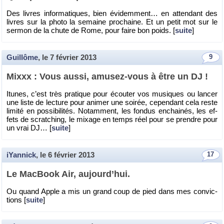
Des livres in­for­ma­tiques, bien évi­dem­ment… en at­ten­dant des
livres sur la photo la se­maine pro­chaine. Et un petit mot sur le
ser­mon de la chute de Rome, pour faire bon poids. [
suite
]
Guillôme
, le
7 février 2013
9
Mixxx : Vous aussi, amu­sez-vous à être un DJ !
Itunes, c’est très pra­tique pour écou­ter vos mu­siques ou lan­cer
une liste de lec­ture pour ani­mer une soi­rée, ce­pen­dant cela reste
li­mité en pos­si­bi­li­tés. No­tam­ment, les fon­dus en­chai­nés, les ef­
fets de scrat­ching, le mixage en temps réel pour se prendre pour
un vrai DJ… [
suite
]
iYannick
, le
6 février 2013
17
Le Mac­Book Air, au­jour­d’hui.
Ou quand Apple a mis un grand coup de pied dans mes convic­
tions [
suite
]