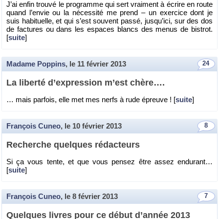
J’ai enfin trouvé le pro­gramme qui sert vrai­ment à écrire en route
quand l’en­vie ou la né­ces­sité me prend – un exer­cice dont je
suis ha­bi­tuelle, et qui s’est sou­vent passé, jus­qu’ici, sur des dos
de fac­tures ou dans les es­paces blancs des menus de bis­trot.
[
suite
]
Madame Poppins
, le
11 février 2013
24
La li­berté d’ex­pres­sion m’est chère….
… mais par­fois, elle met mes nerfs à rude épreuve ! [
suite
]
François Cuneo
, le
10 février 2013
8
Re­cherche quelques ré­dac­teurs
Si ça vous tente, et que vous pen­sez être assez en­du­rant…
[
suite
]
François Cuneo
, le
8 février 2013
7
Quelques livres pour ce début d’an­née 2013