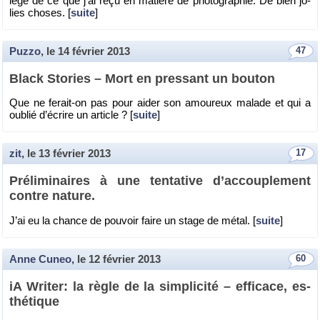
lège de ce que j’ai reçu en ma­tière de pho­to­gra­phie. De bien jo­
lies choses. [
suite
]
Puzzo
, le
14 février 2013
47
Black Sto­ries – Mort en pres­sant un bou­ton
Que ne fe­rait-on pas pour aider son amou­reux ma­lade et qui a
ou­blié d’écrire un ar­ticle ? [
suite
]
zit
, le
13 février 2013
17
Pré­li­mi­naires à une ten­ta­tive d’ac­cou­ple­ment
contre na­ture.
J’ai eu la chance de pou­voir faire un stage de métal. [
suite
]
Anne Cuneo
, le
12 février 2013
60
iA Wri­ter: la règle de la sim­pli­cité – ef­fi­cace, es­
thé­tique