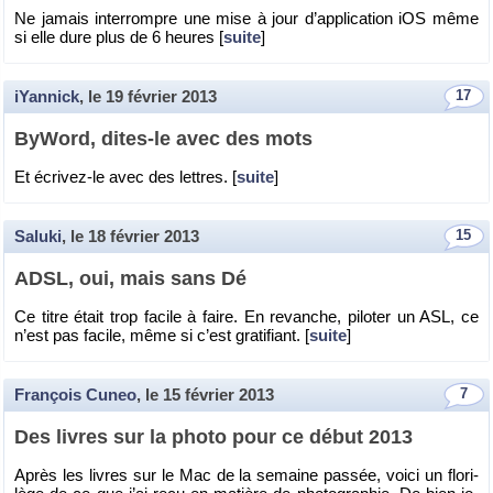
Ne ja­mais in­ter­rompre une mise à jour d’ap­pli­ca­tion iOS même
si elle dure plus de 6 heures [
suite
]
iYannick
, le
19 février 2013
17
By­Word, dites-le avec des mots
Et écri­vez-le avec des lettres. [
suite
]
Saluki
, le
18 février 2013
15
ADSL, oui, mais sans Dé
Ce titre était trop fa­cile à faire. En re­vanche, pi­lo­ter un ASL, ce
n’est pas fa­cile, même si c’est gra­ti­fiant. [
suite
]
François Cuneo
, le
15 février 2013
7
Des livres sur la photo pour ce début 2013
Après les livres sur le Mac de la se­maine pas­sée, voici un flo­ri­