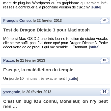
ment de plug-ins Word­press ou en gra­phisme qui se­raient in­té­
res­sés à contri­buer à la pro­chaine ver­sion de cuk.​ch? [
suite
]
François Cuneo
, le
22 février 2013
28
Test de Dra­gon Dic­tate 3 pour Ma­cin­tosh
Même si Mac OS X à une très bonne fonc­tion de dic­tée vo­cale,
elle ne me suf­fit pas. J’ai donc opté pour Dra­gon Dic­tate 3. Pe­tite
dé­cou­verte de ce pro­duit qui me semble… Eton­nant. [
suite
]
Puzzo
, le
21 février 2013
10
Es­cape, la ma­lé­dic­tion du temple
Un jeu de 10 mi­nutes très exac­te­ment ! [
suite
]
ysengrain
, le
20 février 2013
14
C’est un bug iOS connu, Mon­sieur, on n’y peut
rien …