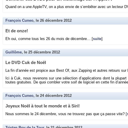
Quand on a une Ap­pleTV, on a plus envie de s’em­bê­ter avec un lec­teur D
François Cuneo
, le
26 décembre 2012
Et de onze!
Eh oui, comme tous les 26 du mois de dé­cembre… [
suite
]
Guillôme
, le
25 décembre 2012
Le DVD Cuk de Noël
La fin d’an­née est pro­pice aux Best Of, aux Zap­ping et autres re­tours sur
Ici à Cuk, nous re­ve­nons sur une sé­lec­tion d’ap­pli­ca­tions dont la plu­part
toutes gra­tuites. De quoi com­bler votre soif de lo­gi­ciel en cette fin d’an­née
François Cuneo
, le
24 décembre 2012
Joyeux Noël à tout le monde et à Siri!
Nous sommes le 24 dé­cembre, vous ne trou­vez pas que ça passe vite? [
Tristan Boy de la Tour
, le
21 décembre 2012