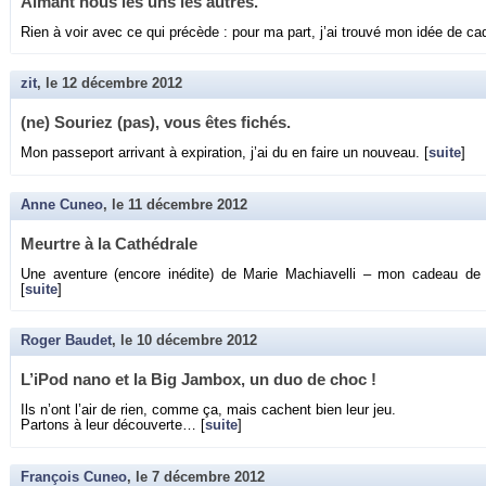
Ai­mant nous les uns les autres.
Rien à voir avec ce qui pré­cède : pour ma part, j’ai trouvé mon idée de ca­d
zit
, le
12 décembre 2012
(ne) Sou­riez (pas), vous êtes fi­chés.
Mon pas­se­port ar­ri­vant à ex­pi­ra­tion, j’ai du en faire un nou­veau. [
suite
]
Anne Cuneo
, le
11 décembre 2012
Meurtre à la Ca­thé­drale
Une aven­ture (en­core in­édite) de Marie Ma­chia­velli – mon ca­deau d
[
suite
]
Roger Baudet
, le
10 décembre 2012
L’iPod nano et la Big Jam­box, un duo de choc !
Ils n’ont l’air de rien, comme ça, mais cachent bien leur jeu.
Par­tons à leur dé­cou­verte… [
suite
]
François Cuneo
, le
7 décembre 2012