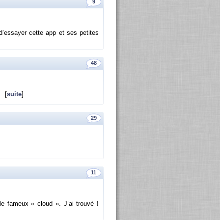
9
 d’es­sayer cette app et ses pe­tites
48
… [
suite
]
29
11
 le fa­meux « cloud ». J’ai trouvé !