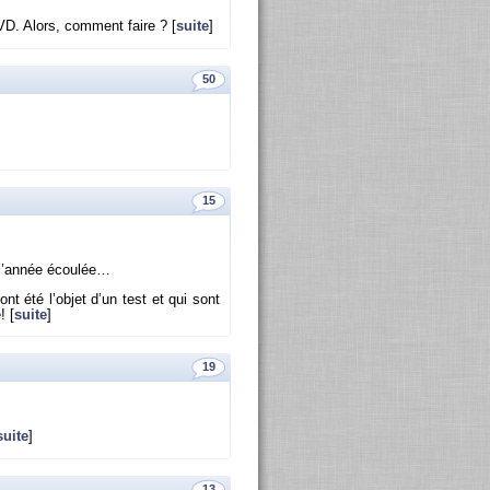
VD. Alors, com­ment faire ? [
suite
]
50
15
 l’an­née écou­lée…
 ont été l’ob­jet d’un test et qui sont
! [
suite
]
19
suite
]
13