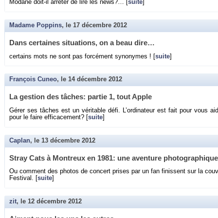
Mo­dane doit-il ar­rê­ter de lire les news?… [
suite
]
Madame Poppins
, le
17 décembre 2012
Dans cer­taines si­tua­tions, on a beau dire…
cer­tains mots ne sont pas for­cé­ment sy­no­nymes ! [
suite
]
François Cuneo
, le
14 décembre 2012
La ges­tion des tâches: par­tie 1, tout Apple
Gérer ses tâches est un vé­ri­table défi. L’or­di­na­teur est fait pour vous ai
pour le faire ef­fi­ca­ce­ment? [
suite
]
Caplan
, le
13 décembre 2012
Stray Cats à Mon­treux en 1981: une aven­ture pho­to­gra­phique
Ou com­ment des pho­tos de concert prises par un fan fi­nissent sur la cou
Fes­ti­val. [
suite
]
zit
, le
12 décembre 2012