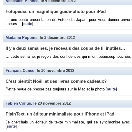
Sébastien Pennec
, le
4 décembre 2012
Fo­to­pe­dia: un ma­gni­fique guide-photo pour iPad
… une pe­tite pré­sen­ta­tion de Fo­to­pe­dia Japan, pour vous don­ner envie
soeurs… [
suite
]
Madame Poppins
, le
3 décembre 2012
Il y a deux se­maines, je re­ce­vais des coups de fil in­utiles…
… cette se­maine, je re­çois des confi­dences qui m’ont beau­coup tou­chée
François Cuneo
, le
30 novembre 2012
C’est bien­tôt Noël, et des livres comme ca­deaux?
Pe­tite revue de presse pas tou­jours sur le Mac et la photo [
suite
]
Fabien Conus
, le
29 novembre 2012
Plain­Text, un édi­teur mi­ni­ma­liste pour iPhone et iPad
Je cher­chais un édi­teur de texte mi­ni­ma­liste, qui se syn­chro­nise avec
[
suite
]