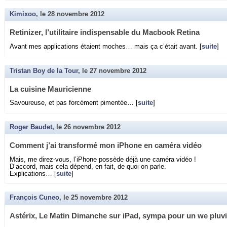
Kimixoo
, le
28 novembre 2012
Re­ti­ni­zer, l’uti­li­taire in­dis­pen­sable du Mac­book Re­tina
Avant mes ap­pli­ca­tions étaient moches… mais ça c’était avant. [
suite
]
Tristan Boy de la Tour
, le
27 novembre 2012
La cui­sine Mau­ri­cienne
Sa­vou­reuse, et pas for­cé­ment pi­men­tée… [
suite
]
Roger Baudet
, le
26 novembre 2012
Com­ment j’ai trans­formé mon iPhone en ca­méra vidéo
Mais, me di­rez-vous, l’iPhone pos­sède déjà une ca­méra vidéo !
D’ac­cord, mais cela dé­pend, en fait, de quoi on parle.
Ex­pli­ca­tions… [
suite
]
François Cuneo
, le
25 novembre 2012
As­té­rix, Le Matin Di­manche sur iPad, sympa pour un we plu­v