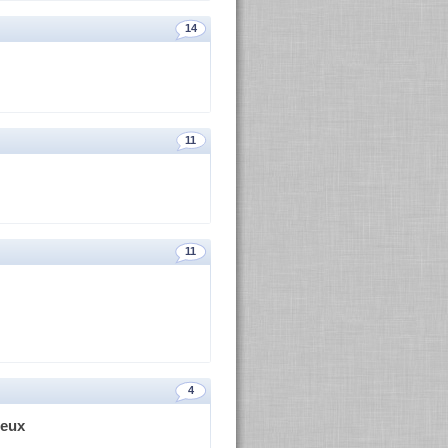
14
11
11
4
ieux