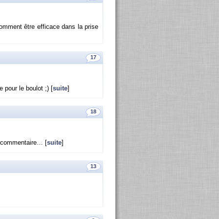
om­ment être ef­fi­cace dans la prise
17
pour le bou­lot ;) [
suite
]
18
s com­men­taire… [
suite
]
13