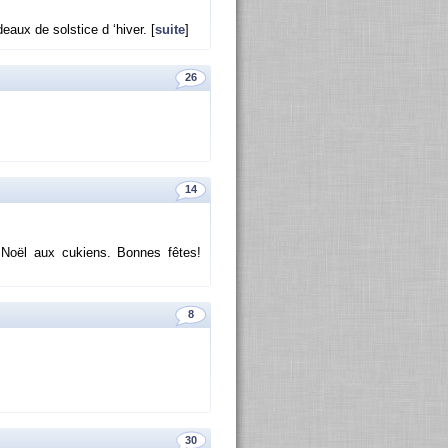
eaux de sol­stice d ‘hiver. [
suite
]
26
14
e Noël aux cu­kiens. Bonnes fêtes!
8
30