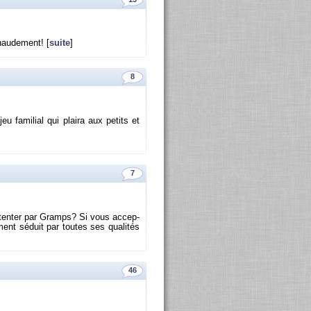
hau­de­ment! [
suite
]
8
 fa­mi­lial qui plaira aux pe­tits et
7
ez ten­ter par Gramps? Si vous ac­cep­
ment sé­duit par toutes ses qua­li­tés
46