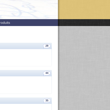
roduits
28
44
35