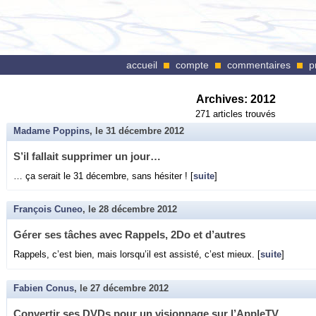
accueil
compte
commentaires
p
Archives:
2012
271 articles trouvés
Madame Poppins
, le
31 décembre 2012
S’il fal­lait sup­pri­mer un jour…
… ça se­rait le 31 dé­cembre, sans hé­si­ter ! [
suite
]
François Cuneo
, le
28 décembre 2012
Gérer ses tâches avec Rap­pels, 2Do et d’autres
Rap­pels, c’est bien, mais lors­qu’il est as­sisté, c’est mieux. [
suite
]
Fabien Conus
, le
27 décembre 2012
Conver­tir ses DVDs pour un vi­sion­nage sur l’Ap­pleTV