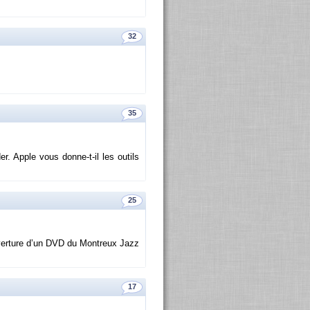
32
35
der. Apple vous donne-t-il les ou­tils
25
­ver­ture d’un DVD du Mon­treux Jazz
17