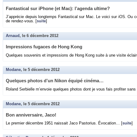
Fan­tas­ti­cal sur iPhone (et Mac): l’agenda ul­time?
J’ap­pré­cie de­puis long­temps Fan­tas­ti­cal sur Mac. Le voici sur iOS. Ou c
de ren­dez-vous. [
suite
]
Arnaud
, le
6 décembre 2012
Im­pres­sions fu­gaces de Hong Kong
Quelques sou­ve­nirs et im­pres­sions de Hong Kong suite à une vi­site éclaire 
Modane
, le
5 décembre 2012
Quelques pho­tos d’un Nikon équipé ci­néma…
Ro­land Ser­bielle m’en­voie quelques pho­tos dont je vous fais pro­fi­ter san
Modane
, le
5 décembre 2012
Bon an­ni­ver­saire, Jaco!
Le pre­mier dé­cembre 1951 nais­sait Jaco Pas­to­rius. Évo­ca­tion… [
suite
]