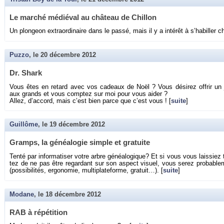
Le mar­ché mé­dié­val au châ­teau de Chil­lon
Un plon­geon ex­tra­or­di­naire dans le passé, mais il y a in­té­rêt à s’ha­biller c
Puzzo
, le
20 décembre 2012
Dr. Shark
Vous êtes en re­tard avec vos ca­deaux de Noël ? Vous dé­si­rez of­frir un jeu
aux grands et vous comp­tez sur moi pour vous aider ?
Allez, d’ac­cord, mais c’est bien parce que c’est vous ! [
suite
]
Guillôme
, le
19 décembre 2012
Gramps, la gé­néa­lo­gie simple et gra­tuite
Tenté par in­for­ma­ti­ser votre arbre gé­néa­lo­gique? Et si vous vous lais­si
tez de ne pas être re­gar­dant sur son as­pect vi­suel, vous serez pro­ba­ble­
(pos­si­bi­li­tés, er­go­no­mie, mul­ti­pla­te­forme, gra­tuit…). [
suite
]
Modane
, le
18 décembre 2012
RAB à ré­pé­ti­tion