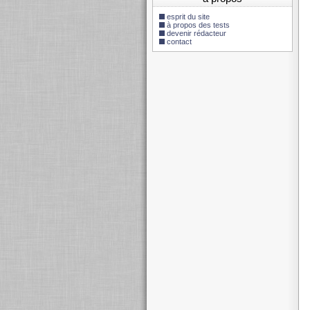
esprit du site
à propos des tests
devenir rédacteur
contact