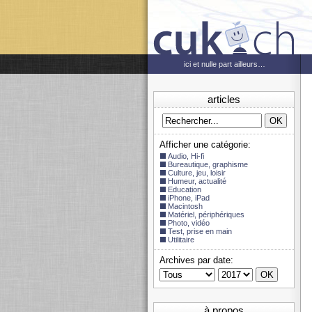
ici et nulle part ailleurs…
articles
Afficher une catégorie:
Audio, Hi-fi
Bureautique, graphisme
Culture, jeu, loisir
Humeur, actualité
Education
iPhone, iPad
Macintosh
Matériel, périphériques
Photo, vidéo
Test, prise en main
Utilitaire
Archives par date:
à propos