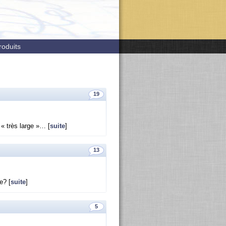
roduits
19
 « très large »… [
suite
]
13
e? [
suite
]
5