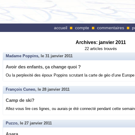
accueil
compte
commentaires
p
Archives:
janvier 2011
22 articles trouvés
Madame Poppins
, le
31 janvier 2011
Avoir des en­fants, ça change quoi ?
Ou la per­plexité des époux Pop­pins scru­tant la carte de géo d’une Eu­rope
François Cuneo
, le
28 janvier 2011
Camp de ski?
Al­lez-vous lire ces lignes, ou au­rais-je été connecté pen­dant cette se­main
Puzzo
, le
27 janvier 2011
Asara