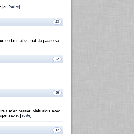
 jeu [
suite
]
23
tion de bruit et de mot de passe sé­
22
38
­rais m’en pas­ser. Mais alors avec
is­pen­sable. [
suite
]
17