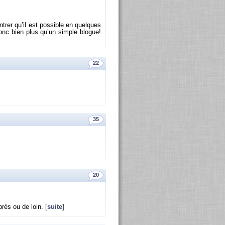
trer qu’il est pos­sible en quelques
 donc bien plus qu’un simple blogue!
22
35
20
 près ou de loin. [
suite
]