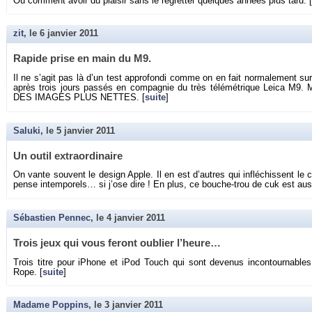
Ou com­ment avoir du plai­sir sans le re­gret­ter quelques an­nées plus tard. [
zit
, le
6 janvier 2011
Ra­pide prise en main du M9.
Il ne s’agit pas là d’un test ap­pro­fondi comme on en fait nor­ma­le­ment sur
après trois jours pas­sés en com­pa­gnie du très té­lé­mé­trique Leica
DES IMAGES PLUS NETTES. [
suite
]
Saluki
, le
5 janvier 2011
Un outil ex­tra­or­di­naire
On vante sou­vent le de­sign Apple. Il en est d’autres qui in­flé­chissent le 
pense in­tem­po­rels… si j’ose dire ! En plus, ce bouche-trou de cuk est au
Sébastien Pennec
, le
4 janvier 2011
Trois jeux qui vous fe­ront ou­blier l’heure…
Trois titre pour iPhone et iPod Touch qui sont de­ve­nus in­con­tour­nable
Rope. [
suite
]
Madame Poppins
, le
3 janvier 2011