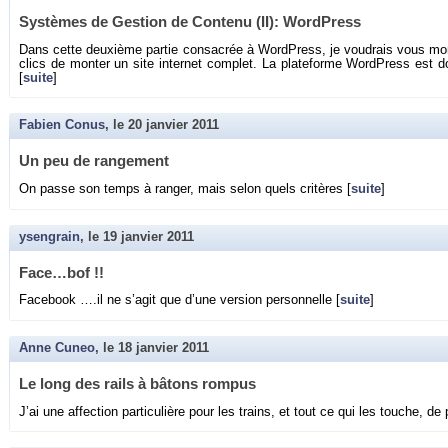
Sys­tèmes de Ges­tion de Contenu (II): Word­Press
Dans cette deuxième par­tie consa­crée à Word­Press, je vou­drais vous mon­
clics de mon­ter un site in­ter­net com­plet. La pla­te­forme Word­Press est
[
suite
]
Fabien Conus
, le
20 janvier 2011
Un peu de ran­ge­ment
On passe son temps à ran­ger, mais selon quels cri­tères [
suite
]
ysengrain
, le
19 janvier 2011
Face…bof !!
Fa­ce­book ….il ne s’agit que d’une ver­sion per­son­nelle [
suite
]
Anne Cuneo
, le
18 janvier 2011
Le long des rails à bâ­tons rom­pus
J’ai une af­fec­tion par­ti­cu­lière pour les trains, et tout ce qui les touche, de