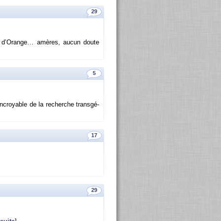
29
l et d’Orange… amères, aucun doute
5
n­croyable de la re­cherche trans­gé­
17
29