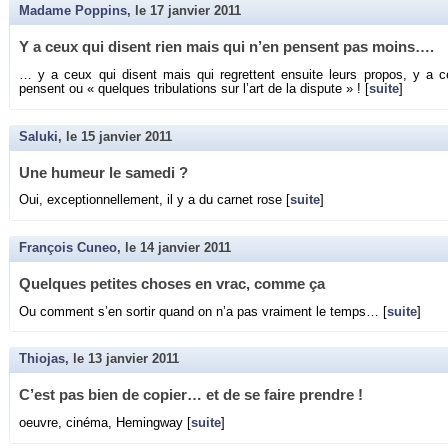
Madame Poppins
, le
17 janvier 2011
Y a ceux qui disent rien mais qui n’en pensent pas moins….
… y a ceux qui disent mais qui re­grettent en­suite leurs pro­pos, y a 
pensent ou « quelques tri­bu­la­tions sur l’art de la dis­pute » ! [
suite
]
Saluki
, le
15 janvier 2011
Une hu­meur le sa­medi ?
Oui, ex­cep­tion­nel­le­ment, il y a du car­net rose [
suite
]
François Cuneo
, le
14 janvier 2011
Quelques pe­tites choses en vrac, comme ça
Ou com­ment s’en sor­tir quand on n’a pas vrai­ment le temps… [
suite
]
Thiojas
, le
13 janvier 2011
C’est pas bien de co­pier… et de se faire prendre !
oeuvre, ci­néma, He­ming­way [
suite
]