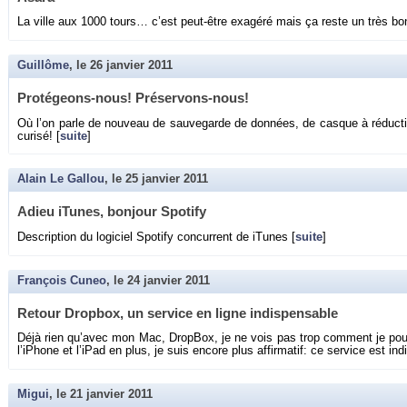
La ville aux 1000 tours… c’est peut-être exa­géré mais ça reste un très bon
Guillôme
, le
26 janvier 2011
Pro­té­geons-nous! Pré­ser­vons-nous!
Où l’on parle de nou­veau de sau­ve­garde de don­nées, de casque à ré­duc­
cu­risé! [
suite
]
Alain Le Gallou
, le
25 janvier 2011
Adieu iTunes, bon­jour Spo­tify
Des­crip­tion du lo­gi­ciel Spo­tify concur­rent de iTunes [
suite
]
François Cuneo
, le
24 janvier 2011
Re­tour Drop­box, un ser­vice en ligne in­dis­pen­sable
Déjà rien qu’avec mon Mac, Drop­Box, je ne vois pas trop com­ment je pour
l’iPhone et l’iPad en plus, je suis en­core plus af­fir­ma­tif: ce ser­vice est in­d
Migui
, le
21 janvier 2011