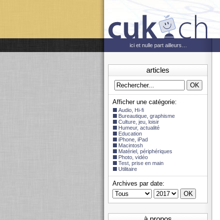
ici et nulle part ailleurs…
articles
Afficher une catégorie:
Audio, Hi-fi
Bureautique, graphisme
Culture, jeu, loisir
Humeur, actualité
Education
iPhone, iPad
Macintosh
Matériel, périphériques
Photo, vidéo
Test, prise en main
Utilitaire
Archives par date:
à propos