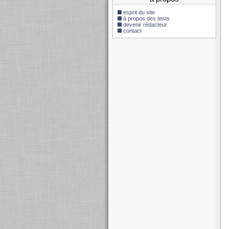
esprit du site
à propos des tests
devenir rédacteur
contact