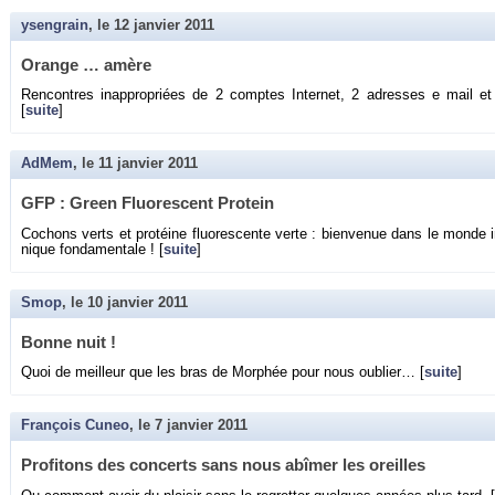
ysengrain
, le
12 janvier 2011
Orange … amère
Ren­contres in­ap­pro­priées de 2 comptes In­ter­net, 2 adresses e mai
[
suite
]
AdMem
, le
11 janvier 2011
GFP : Green Fluo­res­cent Pro­tein
Co­chons verts et pro­téine fluo­res­cente verte : bien­ve­nue dans le monde i
nique fon­da­men­tale ! [
suite
]
Smop
, le
10 janvier 2011
Bonne nuit !
Quoi de meilleur que les bras de Mor­phée pour nous ou­blier… [
suite
]
François Cuneo
, le
7 janvier 2011
Pro­fi­tons des concerts sans nous abî­mer les oreilles