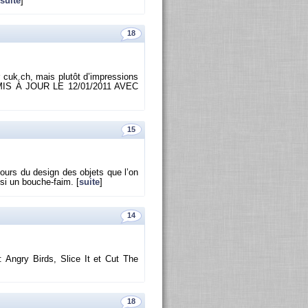
suite
]
18
 cuk.​ch, mais plu­tôt d’im­pres­sions
 M9. MIS À JOUR LE 12/01/2011 AVEC
15
cours du de­sign des ob­jets que l’on
ssi un bouche-faim. [
suite
]
14
s: Angry Birds, Slice It et Cut The
18