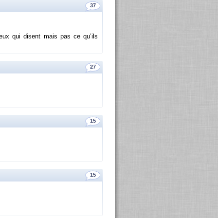
37
ceux qui disent mais pas ce qu’ils
27
15
15