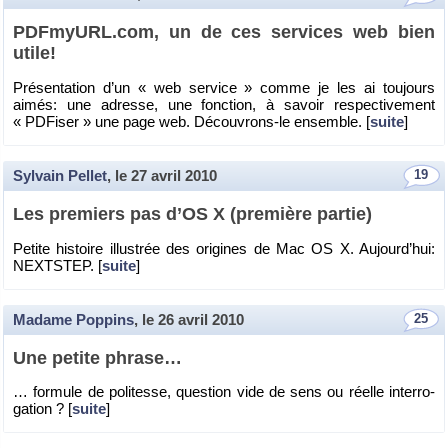
PDFmyURL.​com, un de ces ser­vices web bien
utile!
Pré­sen­ta­tion d’un « web ser­vice » comme je les ai tou­jours
aimés: une adresse, une fonc­tion, à sa­voir res­pec­ti­ve­ment
« PD­Fi­ser » une page web. Dé­cou­vrons-le en­semble. [
suite
]
Sylvain Pellet
, le
27 avril 2010
19
Les pre­miers pas d’OS X (pre­mière par­tie)
Pe­tite his­toire illus­trée des ori­gines de Mac OS X. Au­jour­d’hui:
NEXTS­TEP. [
suite
]
Madame Poppins
, le
26 avril 2010
25
Une pe­tite phrase…
… for­mule de po­li­tesse, ques­tion vide de sens ou réelle in­ter­ro­
ga­tion ? [
suite
]