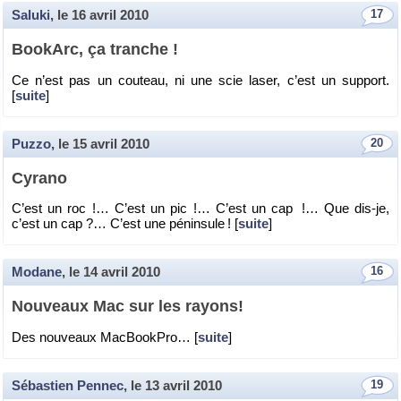
Saluki
, le
16 avril 2010
17
Boo­kArc, ça tranche !
Ce n’est pas un cou­teau, ni une scie laser, c’est un sup­port.
[
suite
]
Puzzo
, le
15 avril 2010
20
Cy­rano
C’est un roc !… C’est un pic !… C’est un cap !… Que dis-je,
c’est un cap ?… C’est une pé­nin­sule ! [
suite
]
Modane
, le
14 avril 2010
16
Nou­veaux Mac sur les rayons!
Des nou­veaux Mac­Book­Pro… [
suite
]
Sébastien Pennec
, le
13 avril 2010
19