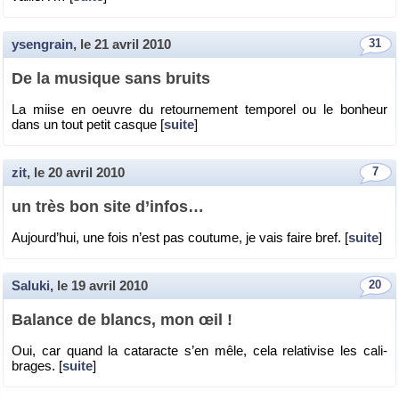
ysengrain
, le
21 avril 2010
31
De la mu­sique sans bruits
La miise en oeuvre du re­tour­ne­ment tem­po­rel ou le bon­heur
dans un tout petit casque [
suite
]
zit
, le
20 avril 2010
7
un très bon site d’in­fos…
Au­jour­d’hui, une fois n’est pas cou­tume, je vais faire bref. [
suite
]
Saluki
, le
19 avril 2010
20
Ba­lance de blancs, mon œil !
Oui, car quand la ca­ta­racte s’en mêle, cela re­la­ti­vise les ca­li­
brages. [
suite
]