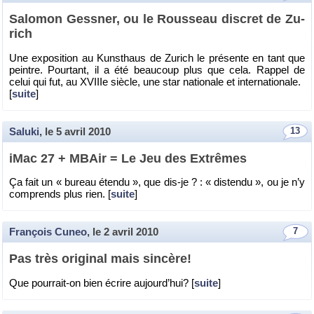
Sa­lo­mon Gess­ner, ou le Rous­seau dis­cret de Zu­
rich
Une ex­po­si­tion au Kuns­thaus de Zu­rich le pré­sente en tant que
peintre. Pour­tant, il a été beau­coup plus que cela. Rap­pel de
celui qui fut, au XVIIIe siècle, une star na­tio­nale et in­ter­na­tio­nale.
[
suite
]
Saluki
, le
5 avril 2010
13
iMac 27 + MBAir = Le Jeu des Ex­trêmes
Ça fait un « bu­reau étendu », que dis-je ? : « dis­tendu », ou je n’y
com­prends plus rien. [
suite
]
François Cuneo
, le
2 avril 2010
7
Pas très ori­gi­nal mais sin­cère!
Que pour­rait-on bien écrire au­jour­d’hui? [
suite
]