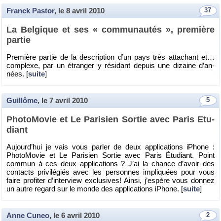
Franck Pastor
, le
8 avril 2010
37
La Bel­gique et ses « com­mu­nau­tés », pre­mière
par­tie
Pre­mière par­tie de la des­crip­tion d’un pays très at­ta­chant et…
com­plexe, par un étran­ger y ré­si­dant de­puis une di­zaine d’an­
nées. [
suite
]
Guillôme
, le
7 avril 2010
5
Pho­to­Mo­vie et Le Pa­ri­sien Sor­tie avec Paris Etu­
diant
Au­jour­d’hui je vais vous par­ler de deux ap­pli­ca­tions iPhone :
Pho­to­Mo­vie et Le Pa­ri­sien Sor­tie avec Paris Étu­diant. Point
com­mun à ces deux ap­pli­ca­tions ? J’ai la chance d’avoir des
contacts pri­vi­lé­giés avec les per­sonnes im­pli­quées pour vous
faire pro­fi­ter d’in­ter­view ex­clu­sives! Ainsi, j’es­père vous don­nez
un autre re­gard sur le monde des ap­pli­ca­tions iPhone. [
suite
]
Anne Cuneo
, le
6 avril 2010
2