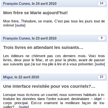
François Cuneo
, le
24 avril 2010
14
Mon frère se Marie au­jour­d’hui!
Mon frère, Théo­dore, se marie. C’est pas tous les jours tout de
même! [
suite
]
François Cuneo
, le
23 avril 2010
9
Trois livres en at­ten­dant les sui­vants…
Les édi­teurs ne chôment pas ces der­niers mois. Voici trois
livres, deux pour le Mac, et un pour la photo, avant de pas­ser
aux sui­vants que j’ai sur ma pile à lire et à vous pré­sen­ter. [
suite
]
Migui
, le
22 avril 2010
23
Une in­ter­face re­vi­si­tée pour vos cour­riels?…
Lorsque nous écri­vons un cour­riel, nous sommes ha­bi­tués à in­
tro­duire les don­nées dans l’ordre sui­vant: des­ti­na­taire – objet –
corps prin­ci­pal. Est-ce vrai­ment la meilleure façon de tra­
vailler?… [
suite
]