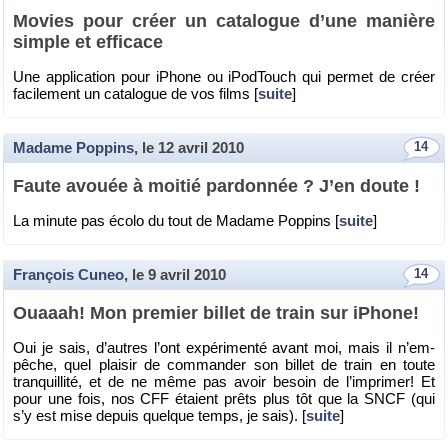
Mo­vies pour créer un ca­ta­logue d’une ma­nière
simple et ef­fi­cace
Une ap­pli­ca­tion pour iPhone ou iPod­Touch qui per­met de créer
fa­ci­le­ment un ca­ta­logue de vos films [
suite
]
Madame Poppins
, le
12 avril 2010
14
Faute avouée à moi­tié par­don­née ? J’en doute !
La mi­nute pas écolo du tout de Ma­dame Pop­pins [
suite
]
François Cuneo
, le
9 avril 2010
14
Ouaaah! Mon pre­mier billet de train sur iPhone!
Oui je sais, d’autres l’ont ex­pé­ri­menté avant moi, mais il n’em­
pêche, quel plai­sir de com­man­der son billet de train en toute
tran­quillité, et de ne même pas avoir be­soin de l’im­pri­mer! Et
pour une fois, nos CFF étaient prêts plus tôt que la SNCF (qui
s’y est mise de­puis quelque temps, je sais). [
suite
]