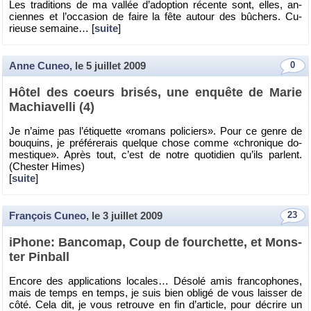
Les tra­di­tions de ma val­lée d’adop­tion ré­cente sont, elles, an­
ciennes et l’oc­ca­sion de faire la fête au­tour des bû­chers. Cu­
rieuse se­maine… [
suite
]
Anne Cuneo
, le
5 juillet 2009
0
Hôtel des coeurs bri­sés, une en­quête de Marie
Ma­chia­velli (4)
Je n’aime pas l’éti­quette «ro­mans po­li­ciers». Pour ce genre de
bou­quins, je pré­fé­re­rais quelque chose comme «chro­nique do­
mes­tique». Après tout, c’est de notre quo­ti­dien qu’ils parlent.
(Ches­ter Himes)
[
suite
]
François Cuneo
, le
3 juillet 2009
23
iPhone: Ban­co­map, Coup de four­chette, et Mons­
ter Pin­ball
En­core des ap­pli­ca­tions lo­cales… Dé­solé amis fran­co­phones,
mais de temps en temps, je suis bien obligé de vous lais­ser de
côté. Cela dit, je vous re­trouve en fin d’ar­ticle, pour dé­crire un