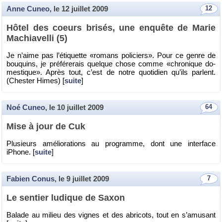
Anne Cuneo
, le
12 juillet 2009
12
Hôtel des coeurs bri­sés, une en­quête de Marie
Ma­chia­velli (5)
Je n’aime pas l’éti­quette «ro­mans po­li­ciers». Pour ce genre de
bou­quins, je pré­fé­re­rais quelque chose comme «chro­nique do­
mes­tique». Après tout, c’est de notre quo­ti­dien qu’ils parlent.
(Ches­ter Himes) [
suite
]
Noé Cuneo
, le
10 juillet 2009
64
Mise à jour de Cuk
Plu­sieurs amé­lio­ra­tions au pro­gramme, dont une in­ter­face
iPhone. [
suite
]
Fabien Conus
, le
9 juillet 2009
7
Le sen­tier lu­dique de Saxon
Ba­lade au mi­lieu des vignes et des abri­cots, tout en s’amu­sant