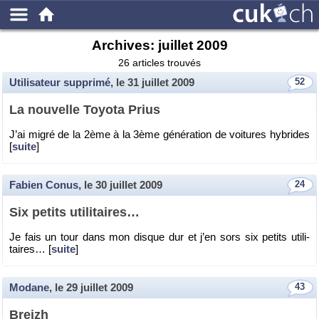
Archives:
juillet 2009
26 articles trouvés
Utilisateur supprimé
, le
31 juillet 2009
52
La nou­velle Toyota Prius
J’ai migré de la 2ème à la 3ème gé­né­ra­tion de voi­tures hy­brides
[
suite
]
Fabien Conus
, le
30 juillet 2009
24
Six pe­tits uti­li­taires…
Je fais un tour dans mon disque dur et j’en sors six pe­tits uti­li­
taires… [
suite
]
Modane
, le
29 juillet 2009
43
Breizh