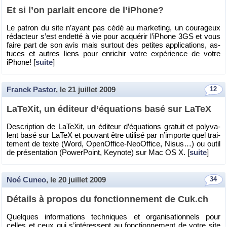
Et si l’on par­lait en­core de l’iPhone?
Le pa­tron du site n’ayant pas cédé au mar­ke­ting, un cou­ra­geux
ré­dac­teur s’est en­detté à vie pour ac­qué­rir l’iPhone 3GS et vous
faire part de son avis mais sur­tout des pe­tites ap­pli­ca­tions, as­
tuces et autres liens pour en­ri­chir votre ex­pé­rience de votre
iPhone! [
suite
]
Franck Pastor
, le
21 juillet 2009
12
La­TeXit, un édi­teur d’équa­tions basé sur LaTeX
Des­crip­tion de La­TeXit, un édi­teur d’équa­tions gra­tuit et po­ly­va­
lent basé sur LaTeX et pou­vant être uti­lisé par n’im­porte quel trai­
te­ment de texte (Word, Ope­nOf­fice-NeoOf­fice, Nisus…) ou outil
de pré­sen­ta­tion (Po­wer­Point, Key­note) sur Mac OS X. [
suite
]
Noé Cuneo
, le
20 juillet 2009
34
Dé­tails à pro­pos du fonc­tion­ne­ment de Cuk.​ch
Quelques in­for­ma­tions tech­niques et or­ga­ni­sa­tion­nels pour
celles et ceux qui s’in­té­ressent au fonc­tion­ne­ment de votre site