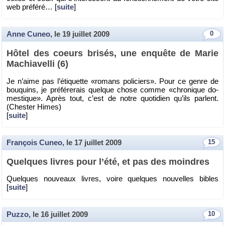
web pré­féré… [
suite
]
Anne Cuneo
, le
19 juillet 2009
0
Hôtel des coeurs bri­sés, une en­quête de Marie
Ma­chia­velli (6)
Je n’aime pas l’éti­quette «ro­mans po­li­ciers». Pour ce genre de
bou­quins, je pré­fé­re­rais quelque chose comme «chro­nique do­
mes­tique». Après tout, c’est de notre quo­ti­dien qu’ils parlent.
(Ches­ter Himes)
[
suite
]
François Cuneo
, le
17 juillet 2009
15
Quelques livres pour l’été, et pas des moindres
Quelques nou­veaux livres, voire quelques nou­velles bibles
[
suite
]
Puzzo
, le
16 juillet 2009
10