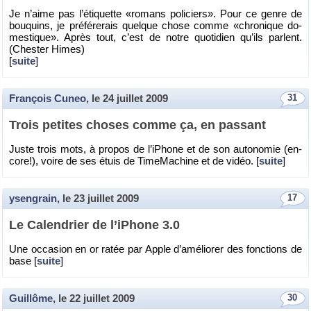
Je n’aime pas l’éti­quette «ro­mans po­li­ciers». Pour ce genre de
bou­quins, je pré­fé­re­rais quelque chose comme «chro­nique do­
mes­tique». Après tout, c’est de notre quo­ti­dien qu’ils parlent.
(Ches­ter Himes)
[
suite
]
François Cuneo
, le
24 juillet 2009
31
Trois pe­tites choses comme ça, en pas­sant
Juste trois mots, à pro­pos de l’iPhone et de son au­to­no­mie (en­
core!), voire de ses étuis de Ti­me­Ma­chine et de vidéo. [
suite
]
ysengrain
, le
23 juillet 2009
17
Le Ca­len­drier de l’iPhone 3.0
Une oc­ca­sion en or ratée par Apple d’amé­lio­rer des fonc­tions de
base [
suite
]
Guillôme
, le
22 juillet 2009
30