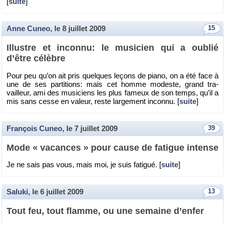
[
suite
]
Anne Cuneo
, le
8 juillet 2009
15
Illustre et in­connu: le mu­si­cien qui a ou­blié
d’être cé­lèbre
Pour peu qu’on ait pris quelques le­çons de piano, on a été face à
une de ses par­ti­tions: mais cet homme mo­deste, grand tra­
vailleur, ami des mu­si­ciens les plus fa­meux de son temps, qu’il a
mis sans cesse en va­leur, reste lar­ge­ment in­connu. [
suite
]
François Cuneo
, le
7 juillet 2009
39
Mode « va­cances » pour cause de fa­tigue in­tense
Je ne sais pas vous, mais moi, je suis fa­ti­gué. [
suite
]
Saluki
, le
6 juillet 2009
13
Tout feu, tout flamme, ou une se­maine d’en­fer