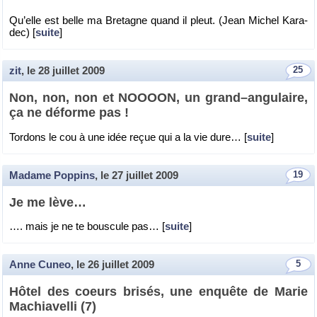
Qu’elle est belle ma Bre­tagne quand il pleut. (Jean Mi­chel Ka­ra­
dec) [
suite
]
zit
, le
28 juillet 2009
25
Non, non, non et NOOOON, un grand–an­gu­laire,
ça ne dé­forme pas !
Tor­dons le cou à une idée reçue qui a la vie dure… [
suite
]
Madame Poppins
, le
27 juillet 2009
19
Je me lève…
…. mais je ne te bous­cule pas… [
suite
]
Anne Cuneo
, le
26 juillet 2009
5
Hôtel des coeurs bri­sés, une en­quête de Marie
Ma­chia­velli (7)