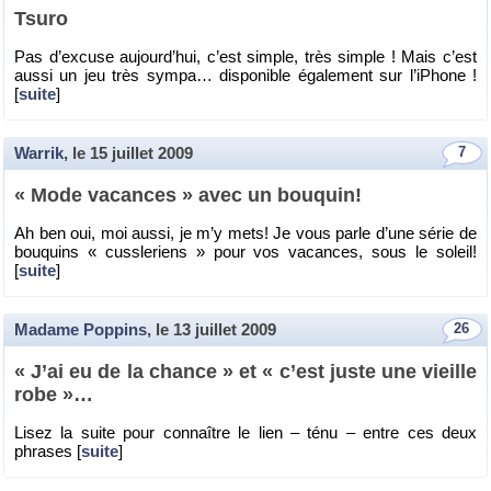
Tsuro
Pas d’ex­cuse au­jour­d’hui, c’est simple, très simple ! Mais c’est
aussi un jeu très sympa… dis­po­nible éga­le­ment sur l’iPhone !
[
suite
]
Warrik
, le
15 juillet 2009
7
« Mode va­cances » avec un bou­quin!
Ah ben oui, moi aussi, je m’y mets! Je vous parle d’une série de
bou­quins « cuss­le­riens » pour vos va­cances, sous le so­leil!
[
suite
]
Madame Poppins
, le
13 juillet 2009
26
« J’ai eu de la chance » et « c’est juste une vieille
robe »…
Lisez la suite pour connaître le lien – ténu – entre ces deux
phrases [
suite
]