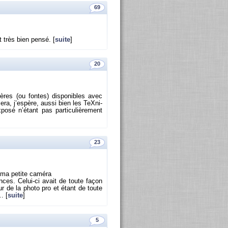
69
 très bien pensé. [
suite
]
20
­tères (ou fontes) dis­po­nibles avec
sera, j’es­père, aussi bien les TeX­ni­
osé n’étant pas par­ti­cu­liè­re­ment
23
a pe­tite ca­méra
ces. Ce­lui-ci avait de toute façon
ur de la photo pro et étant de toute
… [
suite
]
5