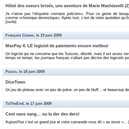
Hôtel des coeurs bri­sés, une aven­ture de Marie Ma­chia­velli (2
Je n’aime pas l’éti­quette «ro­mans po­li­ciers». Pour ce genre de bou­qui
comme «chro­nique do­mes­tique». Après tout, c’est de notre quo­ti­dien qu’il
[
suite
]
François Cuneo
, le
19 juin 2009
Mac­Pay 4: LE lo­gi­ciel de paie­ments en­core meilleur
Un lo­gi­ciel qui ne concerne que les Suisses, dé­solé, mais il est assez no
temps en temps, les jour­naux fran­çais n’al­lant pas dé­crire des lo­gi­ciels po
Puzzo
, le
18 juin 2009
Di­ce­Town
Un jeu de pla­teau avec un peu de poker, un peu de bluff… et beau­coup de r
ToTheEnd
, le
17 juin 2009
Cent sans sang… ou la der des ders!
Au­jour­d’hui c’est un grand jour et votre ca­ma­rade vous dit « au re­voir »… 