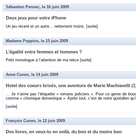
Sébastien Pennec
, le
16 juin 2009
Deux jeux pour votre iPhone
Un jeu ré­cent et un autre… net­te­ment moins. [
suite
]
Madame Poppins
, le
15 juin 2009
L’éga­lité entre femmes et hommes ?
Petit mo­no­logue à l’at­ten­tion de ma nièce [
suite
]
Anne Cuneo
, le
14 juin 2009
Hotel des coeurs bri­sés, une aven­ture de Marie Ma­chia­velli (1
… Je n’aime pas l’éti­quette « ro­mans po­li­ciers ». Pour ce genre de bou­q
comme « chro­nique do­mes­tique ». Après tout, c’est de notre quo­ti­dien qu’
[
suite
]
François Cuneo
, le
12 juin 2009
Des livres, en veux-tu en voilà, du bon et du moins bon