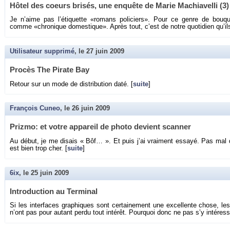
Hôtel des coeurs bri­sés, une en­quête de Marie Ma­chia­velli (3)
Je n’aime pas l’éti­quette «ro­mans po­li­ciers». Pour ce genre de bou­qui
comme «chro­nique do­mes­tique». Après tout, c’est de notre quo­ti­dien qu’il
Utilisateur supprimé
, le
27 juin 2009
Pro­cès The Pi­rate Bay
Re­tour sur un mode de dis­tri­bu­tion daté. [
suite
]
François Cuneo
, le
26 juin 2009
Prizmo: et votre ap­pa­reil de photo de­vient scan­ner
Au début, je me di­sais « Bôf… ». Et puis j’ai vrai­ment es­sayé. Pas mal 
est bien trop cher. [
suite
]
6ix
, le
25 juin 2009
In­tro­duc­tion au Ter­mi­nal
Si les in­ter­faces gra­phiques sont cer­tai­ne­ment une ex­cel­lente chose, l
n’ont pas pour au­tant perdu tout in­té­rêt. Pour­quoi donc ne pas s’y in­té­res