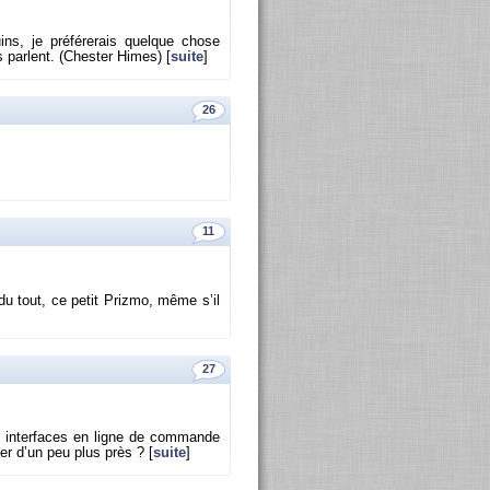
ns, je pré­fé­re­rais quelque chose
s parlent. (Ches­ter Himes) [
suite
]
26
11
du tout, ce petit Prizmo, même s’il
27
es in­ter­faces en ligne de com­mande
­ser d’un peu plus près ? [
suite
]