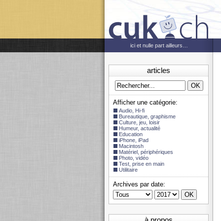
ici et nulle part ailleurs…
articles
Afficher une catégorie:
Audio, Hi-fi
Bureautique, graphisme
Culture, jeu, loisir
Humeur, actualité
Education
iPhone, iPad
Macintosh
Matériel, périphériques
Photo, vidéo
Test, prise en main
Utilitaire
Archives par date:
à propos