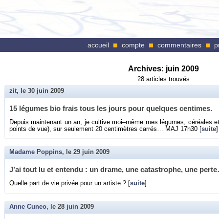
accueil
compte
commentaires
p
Archives:
juin 2009
28 articles trouvés
zit
, le
30 juin 2009
15 lé­gumes bio frais tous les jours pour quelques cen­times.
De­puis main­te­nant un an, je cultive moi–même mes lé­gumes, cé­réales et
points de vue), sur seule­ment 20 cen­ti­mètres car­rés… MAJ 17h30 [
suite
]
Madame Poppins
, le
29 juin 2009
J’ai tout lu et en­tendu : un drame, une ca­tas­trophe, une pert
Quelle part de vie pri­vée pour un ar­tiste ? [
suite
]
Anne Cuneo
, le
28 juin 2009