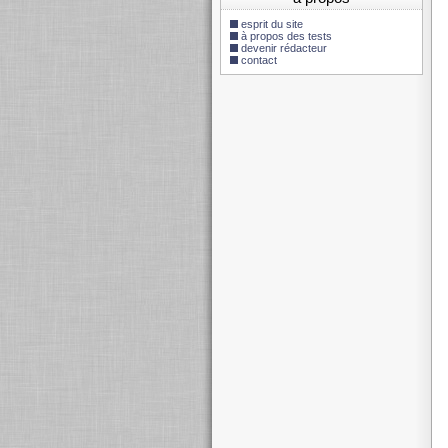
esprit du site
à propos des tests
devenir rédacteur
contact