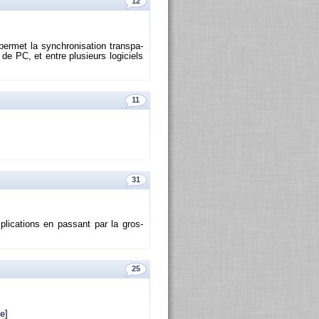
12
met la syn­chro­ni­sa­tion trans­pa­
e PC, et entre plu­sieurs lo­gi­ciels
11
31
­pli­ca­tions en pas­sant par la gros­
25
te
]