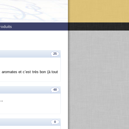
roduits
25
 aro­mates et c’est très bon (à tout
48
e…
0