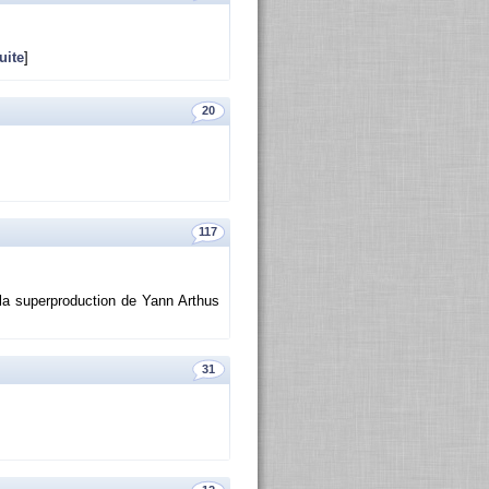
uite
]
20
117
a su­per­pro­duc­tion de Yann Ar­thus
31