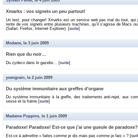
Sylvain Pellet
, le
4 juin 2009
Xmarks : vos si­gnets un peu par­tout!
Un test, pour chan­ger! Xmarks est un ser­vice web pas mal du tout, qui per­
rente de vos si­gnets entre plu­sieurs ma­chines, qu’il s’agisse de Macs ou d
(Sa­fari, Fi­re­fox, In­ter­net Ex­plo­rer). [
suite
]
Modane
, le
3 juin 2009
Rien que du noir…
Du zy­deco dans le ga­zebo… [
suite
]
ysengrain
, le
2 juin 2009
Du sys­tème im­mu­ni­taire aux greffes d’or­gane
Du sys­tème im­mu­ni­taire à la greffe, des trai­te­ments anti-re­jet, aux com
sesse et la fra­trie [
suite
]
Madame Poppins
, le
1 juin 2009
Pa­ra­doxe! Pa­ra­doxe! Est-ce que j’ai une gueule de pa­ra­doxe?
Est-ce à ad­mettre « faites comme je dis mais pas comme je fais » ? [
sui