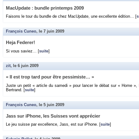
Ma­cUp­date : bundle prin­temps 2009
Fai­sons le tour du bundle de chez Ma­cUp­date, une ex­cel­lente édi­tion… [
s
François Cuneo
, le
7 juin 2009
Heja Fe­de­rer!
Si vous sa­viez… [
suite
]
zit
, le
6 juin 2009
« Il est trop tard pour être pes­si­miste… »
Juste un petit « ar­ticle du sa­medi » pour lan­cer le débat sur « Home », l
Ber­trand. [
suite
]
François Cuneo
, le
5 juin 2009
Jass sur iPhone, les Suisses vont ap­pré­cier
Le jeu suisse par ex­cel­lence, Jass, est sur iPhone. [
suite
]