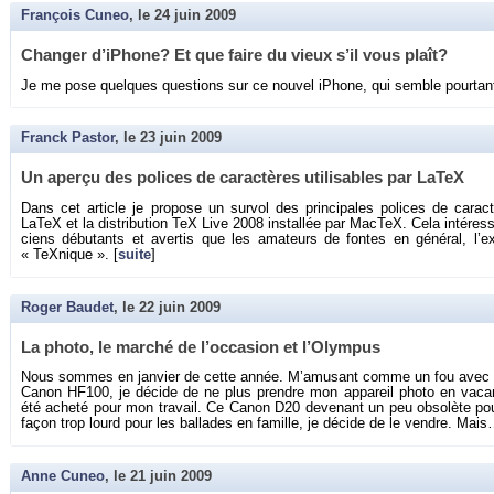
François Cuneo
, le
24 juin 2009
Chan­ger d’iPhone? Et que faire du vieux s’il vous plaît?
Je me pose quelques ques­tions sur ce nou­vel iPhone, qui semble pour­tant
Franck Pastor
, le
23 juin 2009
Un aperçu des po­lices de ca­rac­tères uti­li­sables par LaTeX
Dans cet ar­ticle je pro­pose un sur­vol des prin­ci­pales po­lices de ca­rac
LaTeX et la dis­tri­bu­tion TeX Live 2008 ins­tal­lée par Mac­TeX. Cela in­té­res­
ciens dé­bu­tants et aver­tis que les ama­teurs de fontes en gé­né­ral, l’ex­p
« TeX­nique ». [
suite
]
Roger Baudet
, le
22 juin 2009
La photo, le mar­ché de l’oc­ca­sion et l’Olym­pus
Nous sommes en jan­vier de cette année. M’amu­sant comme un fou avec m
Canon HF100, je dé­cide de ne plus prendre mon ap­pa­reil photo en va­can
été acheté pour mon tra­vail. Ce Canon D20 de­ve­nant un peu ob­so­lète po
façon trop lourd pour les bal­lades en fa­mille, je dé­cide de le vendre. Mais
Anne Cuneo
, le
21 juin 2009