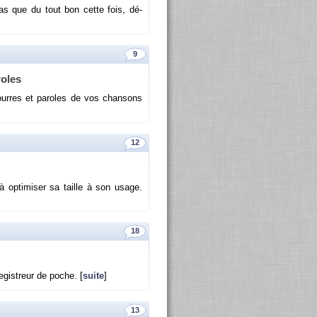
as que du tout bon cette fois, dé­
9
roles
fourres et pa­roles de vos chan­sons
12
 op­ti­mi­ser sa taille à son usage.
18
­gis­treur de poche. [
suite
]
13