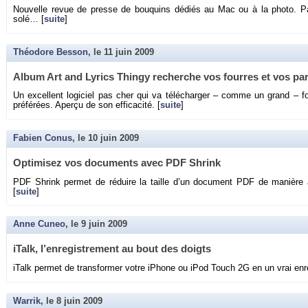
Nou­velle revue de presse de bou­quins dé­diés au Mac ou à la photo. P
solé… [
suite
]
Théodore Besson
, le
11 juin 2009
Album Art and Ly­rics Thingy re­cherche vos fourres et vos pa­
Un ex­cellent lo­gi­ciel pas cher qui va té­lé­char­ger – comme un grand – 
pré­fé­rées. Aperçu de son ef­fi­ca­cité. [
suite
]
Fabien Conus
, le
10 juin 2009
Op­ti­mi­sez vos do­cu­ments avec PDF Shrink
PDF Shrink per­met de ré­duire la taille d’un do­cu­ment PDF de ma­nière à
[
suite
]
Anne Cuneo
, le
9 juin 2009
iTalk, l’en­re­gis­tre­ment au bout des doigts
iTalk per­met de trans­for­mer votre iPhone ou iPod Touch 2G en un vrai en­re
Warrik
, le
8 juin 2009