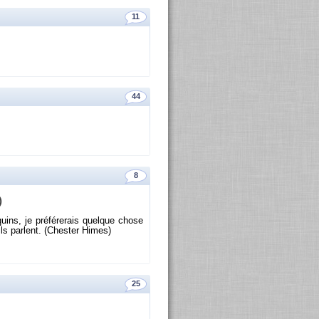
11
44
8
)
uins, je pré­fé­re­rais quelque chose
ils parlent. (Ches­ter Himes)
25