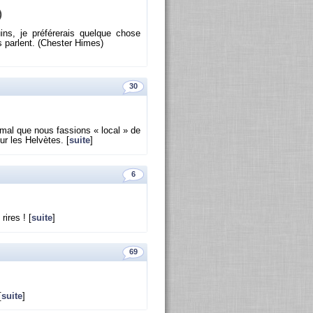
)
ns, je pré­fé­re­rais quelque chose
s parlent. (Ches­ter Himes)
30
r­mal que nous fas­sions « local » de
ur les Hel­vètes. [
suite
]
6
ires ! [
suite
]
69
[
suite
]