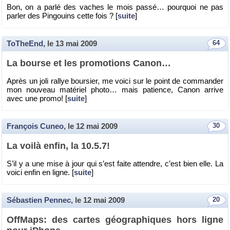
Bon, on a parlé des vaches le mois passé… pour­quoi ne pas
par­ler des Pin­gouins cette fois ? [
suite
]
ToTheEnd
, le
13 mai 2009
64
La bourse et les pro­mo­tions Canon…
Après un joli ral­lye bour­sier, me voici sur le point de com­man­der
mon nou­veau ma­té­riel photo… mais pa­tience, Canon ar­rive
avec une promo! [
suite
]
François Cuneo
, le
12 mai 2009
30
La voilà enfin, la 10.5.7!
S’il y a une mise à jour qui s’est faite at­tendre, c’est bien elle. La
voici enfin en ligne. [
suite
]
Sébastien Pennec
, le
12 mai 2009
20
Off­Maps: des cartes géo­gra­phiques hors ligne