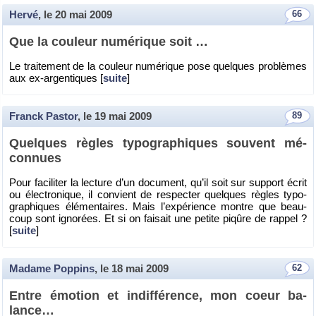
Hervé
, le
20 mai 2009
66
Que la cou­leur nu­mé­rique soit …
Le trai­te­ment de la cou­leur nu­mé­rique pose quelques pro­blèmes
aux ex-ar­gen­tiques [
suite
]
Franck Pastor
, le
19 mai 2009
89
Quelques règles ty­po­gra­phiques sou­vent mé­
con­nues
Pour fa­ci­li­ter la lec­ture d’un do­cu­ment, qu’il soit sur sup­port écrit
ou élec­tro­nique, il convient de res­pec­ter quelques règles ty­po­
gra­phiques élé­men­taires. Mais l’ex­pé­rience montre que beau­
coup sont igno­rées. Et si on fai­sait une pe­tite pi­qûre de rap­pel ?
[
suite
]
Madame Poppins
, le
18 mai 2009
62
Entre émo­tion et in­dif­fé­rence, mon coeur ba­
lance…