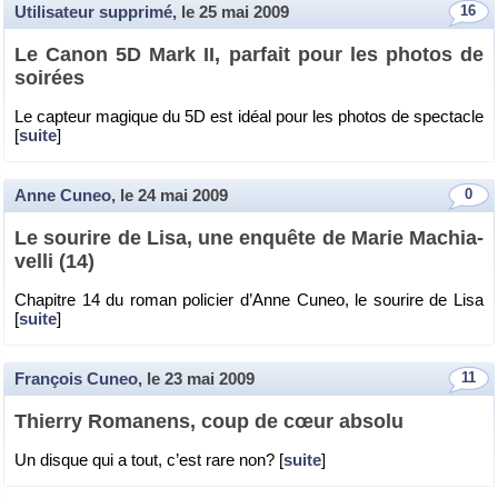
Utilisateur supprimé
, le
25 mai 2009
16
Le Canon 5D Mark II, par­fait pour les pho­tos de
soi­rées
Le cap­teur ma­gique du 5D est idéal pour les pho­tos de spec­tacle
[
suite
]
Anne Cuneo
, le
24 mai 2009
0
Le sou­rire de Lisa, une en­quête de Marie Ma­chia­
velli (14)
Cha­pitre 14 du roman po­li­cier d’Anne Cuneo, le sou­rire de Lisa
[
suite
]
François Cuneo
, le
23 mai 2009
11
Thierry Ro­ma­nens, coup de cœur ab­solu
Un disque qui a tout, c’est rare non? [
suite
]