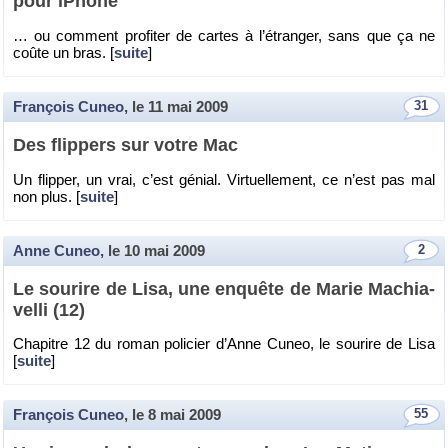
pour iPhone
… ou com­ment pro­fi­ter de cartes à l’étran­ger, sans que ça ne
coûte un bras. [
suite
]
François Cuneo
, le
11 mai 2009
31
Des flip­pers sur votre Mac
Un flip­per, un vrai, c’est gé­nial. Vir­tuel­le­ment, ce n’est pas mal
non plus. [
suite
]
Anne Cuneo
, le
10 mai 2009
2
Le sou­rire de Lisa, une en­quête de Marie Ma­chia­
velli (12)
Cha­pitre 12 du roman po­li­cier d’Anne Cuneo, le sou­rire de Lisa
[
suite
]
François Cuneo
, le
8 mai 2009
55