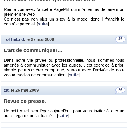
Rien à voir avec l’an­cêtre Pa­ge­Mill qui m’a per­mis de faire mon
pre­mier site web.
Ce n’est pas non plus un s-toy à la mode, donc il fran­chit le
contrôle pa­ren­tal. [
suite
]
ToTheEnd
, le
27 mai 2009
45
L’art de com­mu­ni­quer…
Dans notre vie pri­vée ou pro­fes­sion­nelle, nous sommes tous
ame­nés à com­mu­ni­quer avec les autres… cet exer­cice à priori
simple peut s’avé­rer com­pli­qué, sur­tout avec l’ar­ri­vée de nou­
veaux mé­dias de com­mu­ni­ca­tion. [
suite
]
zit
, le
26 mai 2009
26
Revue de presse.
Un petit sujet bien léger au­jour­d’hui, pour vous in­vi­ter à jeter un
autre re­gard sur l’ac­tua­lité… [
suite
]