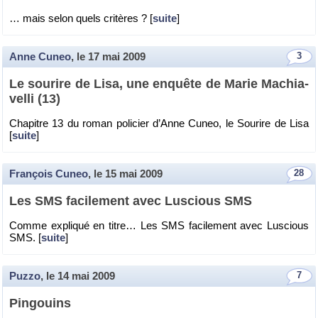
… mais selon quels cri­tères ? [
suite
]
Anne Cuneo
, le
17 mai 2009
3
Le sou­rire de Lisa, une en­quête de Marie Ma­chia­
velli (13)
Cha­pitre 13 du roman po­li­cier d’Anne Cuneo, le Sou­rire de Lisa
[
suite
]
François Cuneo
, le
15 mai 2009
28
Les SMS fa­ci­le­ment avec Lus­cious SMS
Comme ex­pli­qué en titre… Les SMS fa­ci­le­ment avec Lus­cious
SMS. [
suite
]
Puzzo
, le
14 mai 2009
7
Pin­gouins