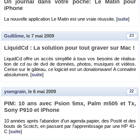
Un jour­nal dans votre poche: Le Matin pour
iPhone
La nou­velle ap­pli­ca­tion Le Matin est une vraie réus­site. [
suite
]
Guillôme
, le
7 mai 2009
23
Li­quidCd : La so­lu­tion pour tout gra­ver sur Mac !
Li­quidCd offre un accès sim­pli­fié à tous vos be­soins de réa­li­sa­
tion de cd ou de dvd de don­nées, pho­tos, mu­siques et vi­déos.
Ce­rise sur le gâ­teau, ce lo­gi­ciel est un do­na­tion­ware! A connaitre
ab­so­lu­ment. [
suite
]
ysengrain
, le
6 mai 2009
22
PIM: 10 ans avec Psion 5mx, Palm m505 et Tx,
Sony P910 et iPhone
10 an­nées après l’aban­don d’un agenda pa­pier, des Pos­tit et des
bouts de Scotch, en pas­sant par l’ap­pren­tis­sage par une HP 41-
C [
suite
]