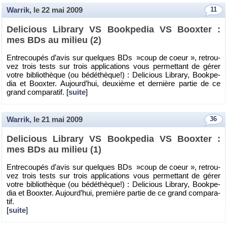
Warrik
, le
22 mai 2009
11
De­li­cious Li­brary VS Book­pe­dia VS Boox­ter :
mes BDs au mi­lieu (2)
En­tre­cou­pés d’avis sur quelques BDs »coup de coeur », re­trou­
vez trois tests sur trois ap­pli­ca­tions vous per­met­tant de gérer
votre bi­blio­thèque (ou bé­dé­thèque!) : De­li­cious Li­brary, Book­pe­
dia et Boox­ter. Au­jour­d’hui, deuxième et der­nière par­tie de ce
grand com­pa­ra­tif. [
suite
]
Warrik
, le
21 mai 2009
36
De­li­cious Li­brary VS Book­pe­dia VS Boox­ter :
mes BDs au mi­lieu (1)
En­tre­cou­pés d’avis sur quelques BDs »coup de coeur », re­trou­
vez trois tests sur trois ap­pli­ca­tions vous per­met­tant de gérer
votre bi­blio­thèque (ou bé­dé­thèque!) : De­li­cious Li­brary, Book­pe­
dia et Boox­ter. Au­jour­d’hui, pre­mière par­tie de ce grand com­pa­ra­
tif.
[
suite
]