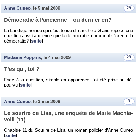
Anne Cuneo
, le
5 mai 2009
25
Dé­mo­cra­tie à l’an­cienne – ou der­nier cri?
La Land­sge­meinde qui s’est tenue di­manche à Gla­ris re­pose une
ques­tion aussi an­cienne que la dé­mo­cra­tie: com­ment s’exerce la
dé­mo­cra­tie? [
suite
]
Madame Poppins
, le
4 mai 2009
29
T’es qui, toi ?
Face à la ques­tion, simple en ap­pa­rence, j’ai été prise au dé­
pourvu [
suite
]
Anne Cuneo
, le
3 mai 2009
3
Le sou­rire de Lisa, une en­quête de Marie Ma­chia­
velli (11)
Cha­pitre 11 du Sou­rire de Lisa, un roman po­li­cier d’Anne Cuneo
[
suite
]