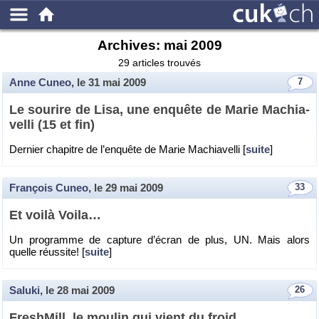
Archives:
mai 2009
29 articles trouvés
Anne Cuneo
, le
31 mai 2009
7
Le sou­rire de Lisa, une en­quête de Marie Ma­chia­
velli (15 et fin)
Der­nier cha­pitre de l’en­quête de Marie Ma­chia­velli [
suite
]
François Cuneo
, le
29 mai 2009
33
Et voilà Voila…
Un pro­gramme de cap­ture d’écran de plus, UN. Mais alors
quelle réus­site! [
suite
]
Saluki
, le
28 mai 2009
26
Fresh­Mill, le mou­lin qui vient du froid