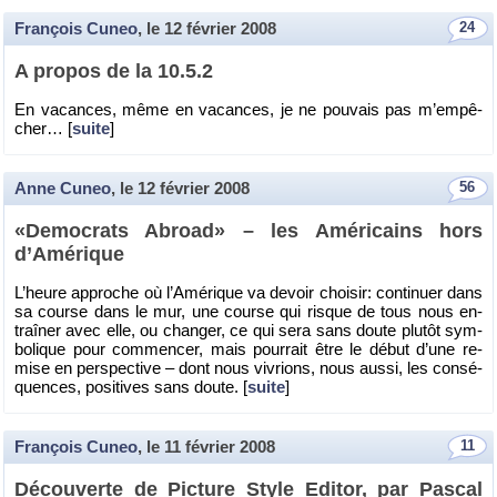
François Cuneo
, le
12 février 2008
24
A pro­pos de la 10.5.2
En va­cances, même en va­cances, je ne pou­vais pas m’em­pê­
cher… [
suite
]
Anne Cuneo
, le
12 février 2008
56
«De­mo­crats Abroad» – les Amé­ri­cains hors
d’Amé­rique
L’heure ap­proche où l’Amé­rique va de­voir choi­sir: conti­nuer dans
sa course dans le mur, une course qui risque de tous nous en­
traî­ner avec elle, ou chan­ger, ce qui sera sans doute plu­tôt sym­
bo­lique pour com­men­cer, mais pour­rait être le début d’une re­
mise en pers­pec­tive – dont nous vi­vrions, nous aussi, les consé­
quences, po­si­tives sans doute. [
suite
]
François Cuneo
, le
11 février 2008
11
Dé­cou­verte de Pic­ture Style Edi­tor, par Pas­cal