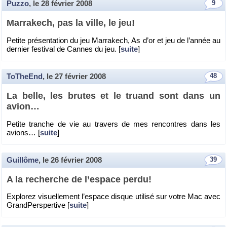
Puzzo
, le
28 février 2008
9
Mar­ra­kech, pas la ville, le jeu!
Pe­tite pré­sen­ta­tion du jeu Mar­ra­kech, As d’or et jeu de l’an­née au
der­nier fes­ti­val de Cannes du jeu. [
suite
]
ToTheEnd
, le
27 février 2008
48
La belle, les brutes et le truand sont dans un
avion…
Pe­tite tranche de vie au tra­vers de mes ren­contres dans les
avions… [
suite
]
Guillôme
, le
26 février 2008
39
A la re­cherche de l’es­pace perdu!
Ex­plo­rez vi­suel­le­ment l’es­pace disque uti­lisé sur votre Mac avec
Grand­Pers­per­tive [
suite
]