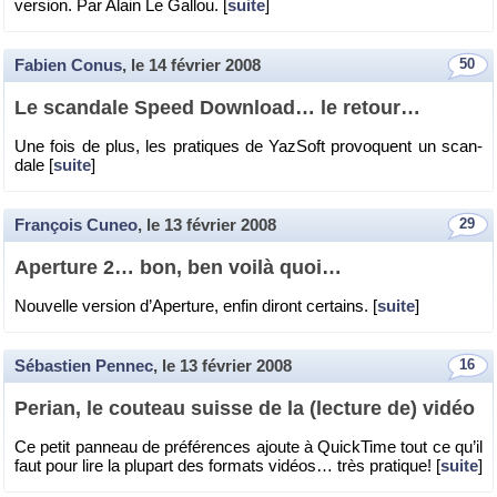
ver­sion. Par Alain Le Gal­lou. [
suite
]
Fabien Conus
, le
14 février 2008
50
Le scan­dale Speed Down­load… le re­tour…
Une fois de plus, les pra­tiques de Yaz­Soft pro­voquent un scan­
dale [
suite
]
François Cuneo
, le
13 février 2008
29
Aper­ture 2… bon, ben voilà quoi…
Nou­velle ver­sion d’Aper­ture, enfin di­ront cer­tains. [
suite
]
Sébastien Pennec
, le
13 février 2008
16
Per­ian, le cou­teau suisse de la (lec­ture de) vidéo
Ce petit pan­neau de pré­fé­rences ajoute à Quick­Time tout ce qu’il
faut pour lire la plu­part des for­mats vi­déos… très pra­tique! [
suite
]