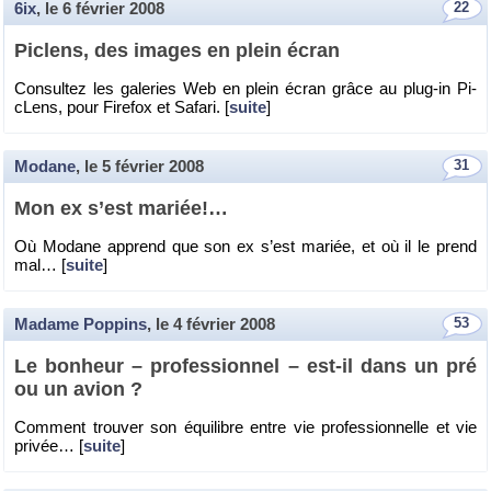
6ix
, le
6 février 2008
22
Pi­clens, des images en plein écran
Consul­tez les ga­le­ries Web en plein écran grâce au plug-in Pi­
cLens, pour Fi­re­fox et Sa­fari. [
suite
]
Modane
, le
5 février 2008
31
Mon ex s’est ma­riée!…
Où Mo­dane ap­prend que son ex s’est ma­riée, et où il le prend
mal… [
suite
]
Madame Poppins
, le
4 février 2008
53
Le bon­heur – pro­fes­sion­nel – est-il dans un pré
ou un avion ?
Com­ment trou­ver son équi­libre entre vie pro­fes­sion­nelle et vie
pri­vée… [
suite
]