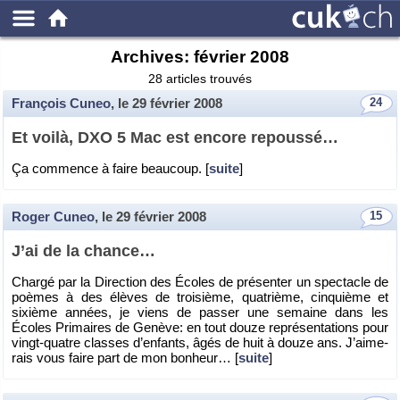
Archives:
février 2008
28 articles trouvés
François Cuneo
, le
29 février 2008
24
Et voilà, DXO 5 Mac est en­core re­poussé…
Ça com­mence à faire beau­coup. [
suite
]
Roger Cuneo
, le
29 février 2008
15
J’ai de la chance…
Chargé par la Di­rec­tion des Écoles de pré­sen­ter un spec­tacle de
poèmes à des élèves de troi­sième, qua­trième, cin­quième et
sixième an­nées, je viens de pas­ser une se­maine dans les
Écoles Pri­maires de Ge­nève: en tout douze re­pré­sen­ta­tions pour
vingt-quatre classes d’en­fants, âgés de huit à douze ans. J’ai­me­
rais vous faire part de mon bon­heur… [
suite
]