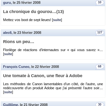
guru
, le
25 février 2008
10
La chro­nique du gou­rou…(13)
Met­tez vos boot de sept lieues! [
suite
]
alec6
, le
23 février 2008
127
Rions un peu…
Flo­ri­lège de ré­ac­tions d’in­ter­nautes sur « qui vous savez »…
[
suite
]
François Cuneo
, le
22 février 2008
68
Une to­mate à Canon, une fleur à Adobe
Les mé­thodes de Canon la­men­tables d’un côté, de l’autre, une
re­dé­cou­verte d’un pro­duit Adobe que j’ai pré­senté l’autre soir…
[
suite
]
Guillôme
, le
21 février 2008
30