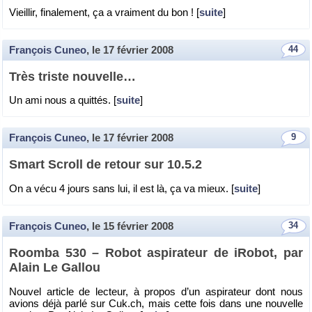
Vieillir, fi­na­le­ment, ça a vrai­ment du bon ! [
suite
]
François Cuneo
, le
17 février 2008
44
Très triste nou­velle…
Un ami nous a quit­tés. [
suite
]
François Cuneo
, le
17 février 2008
9
Smart Scroll de re­tour sur 10.5.2
On a vécu 4 jours sans lui, il est là, ça va mieux. [
suite
]
François Cuneo
, le
15 février 2008
34
Roomba 530 – Robot as­pi­ra­teur de iRo­bot, par
Alain Le Gal­lou
Nou­vel ar­ticle de lec­teur, à pro­pos d’un as­pi­ra­teur dont nous
avions déjà parlé sur Cuk.​ch, mais cette fois dans une nou­velle