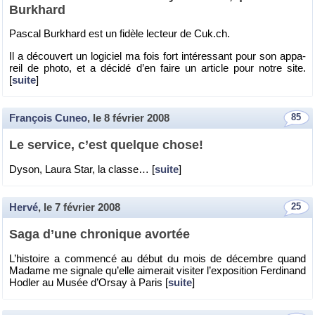
Bur­khard
Pas­cal Bur­khard est un fi­dèle lec­teur de Cuk.​ch.
Il a dé­cou­vert un lo­gi­ciel ma fois fort in­té­res­sant pour son ap­pa­
reil de photo, et a dé­cidé d’en faire un ar­ticle pour notre site.
[
suite
]
François Cuneo
, le
8 février 2008
85
Le ser­vice, c’est quelque chose!
Dyson, Laura Star, la classe… [
suite
]
Hervé
, le
7 février 2008
25
Saga d’une chro­nique avor­tée
L’his­toire a com­mencé au début du mois de dé­cembre quand
Ma­dame me si­gnale qu’elle ai­me­rait vi­si­ter l’ex­po­si­tion Fer­di­nand
Ho­dler au Musée d’Or­say à Paris [
suite
]