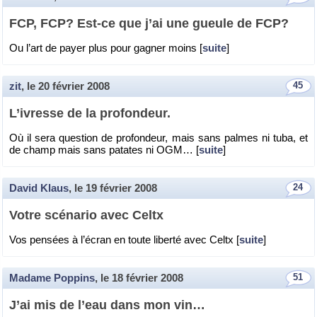
FCP, FCP? Est-ce que j’ai une gueule de FCP?
Ou l’art de payer plus pour ga­gner moins [
suite
]
zit
, le
20 février 2008
45
L’ivresse de la pro­fon­deur.
Où il sera ques­tion de pro­fon­deur, mais sans palmes ni tuba, et
de champ mais sans pa­tates ni OGM… [
suite
]
David Klaus
, le
19 février 2008
24
Votre scé­na­rio avec Celtx
Vos pen­sées à l’écran en toute li­berté avec Celtx [
suite
]
Madame Poppins
, le
18 février 2008
51
J’ai mis de l’eau dans mon vin…