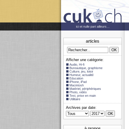
ici et nulle part ailleurs…
articles
Afficher une catégorie:
Audio, Hi-fi
Bureautique, graphisme
Culture, jeu, loisir
Humeur, actualité
Education
iPhone, iPad
Macintosh
Matériel, périphériques
Photo, vidéo
Test, prise en main
Utilitaire
Archives par date:
à propos