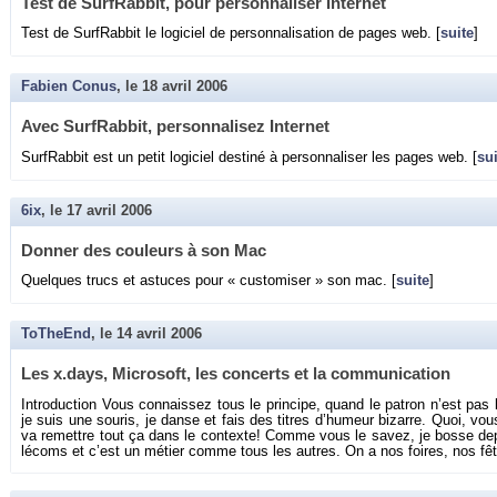
Test de Sur­fRab­bit, pour per­son­na­li­ser In­ter­net
Test de Sur­fRab­bit le lo­gi­ciel de per­son­na­li­sa­tion de pages web. [
suite
]
Fabien Conus
, le
18 avril 2006
Avec Sur­fRab­bit, per­son­na­li­sez In­ter­net
Sur­fRab­bit est un petit lo­gi­ciel des­tiné à per­son­na­li­ser les pages web. [
sui
6ix
, le
17 avril 2006
Don­ner des cou­leurs à son Mac
Quelques trucs et as­tuces pour « cus­to­mi­ser » son mac. [
suite
]
ToTheEnd
, le
14 avril 2006
Les x.​days, Mi­cro­soft, les concerts et la com­mu­ni­ca­tion
In­tro­duc­tion Vous connais­sez tous le prin­cipe, quand le pa­tron n’est p
je suis une sou­ris, je danse et fais des titres d’hu­meur bi­zarre. Quoi, vou
va re­mettre tout ça dans le contexte! Comme vous le savez, je bosse de­
lé­coms et c’est un mé­tier comme tous les autres. On a nos foires, nos fê