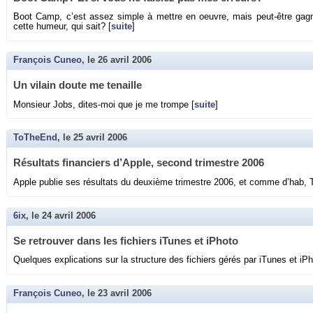
Boot Camp, c’est assez simple à mettre en oeuvre, mais peut-être ga­gn
cette hu­meur, qui sait? [
suite
]
François Cuneo
, le
26 avril 2006
Un vi­lain doute me te­naille
Mon­sieur Jobs, dites-moi que je me trompe [
suite
]
ToTheEnd
, le
25 avril 2006
Ré­sul­tats fi­nan­ciers d’Apple, se­cond tri­mestre 2006
Apple pu­blie ses ré­sul­tats du deuxième tri­mestre 2006, et comme d’hab, T
6ix
, le
24 avril 2006
Se re­trou­ver dans les fi­chiers iTunes et iPhoto
Quelques ex­pli­ca­tions sur la struc­ture des fi­chiers gérés par iTunes et iPh
François Cuneo
, le
23 avril 2006