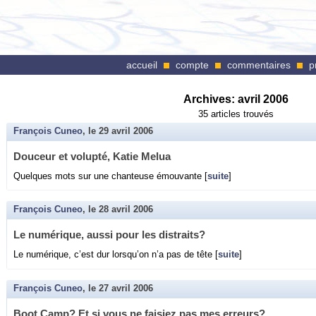
accueil
compte
commentaires
p
Archives:
avril 2006
35 articles trouvés
François Cuneo
, le
29 avril 2006
Dou­ceur et vo­lupté, Katie Melua
Quelques mots sur une chan­teuse émou­vante [
suite
]
François Cuneo
, le
28 avril 2006
Le nu­mé­rique, aussi pour les dis­traits?
Le nu­mé­rique, c’est dur lors­qu’on n’a pas de tête [
suite
]
François Cuneo
, le
27 avril 2006
Boot Camp? Et si vous ne fai­siez pas mes er­reurs?