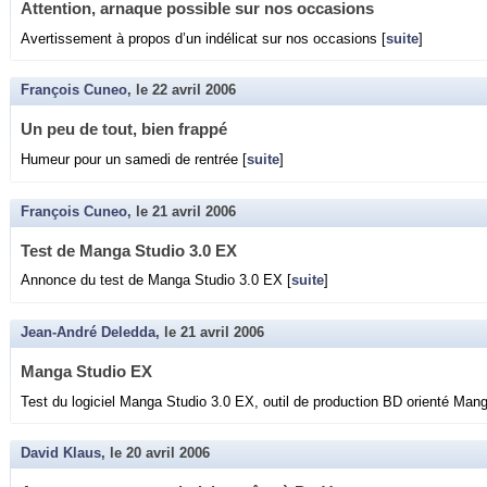
At­ten­tion, ar­naque pos­sible sur nos oc­ca­sions
Aver­tis­se­ment à pro­pos d’un in­dé­li­cat sur nos oc­ca­sions [
suite
]
François Cuneo
, le
22 avril 2006
Un peu de tout, bien frappé
Hu­meur pour un sa­medi de ren­trée [
suite
]
François Cuneo
, le
21 avril 2006
Test de Manga Stu­dio 3.0 EX
An­nonce du test de Manga Stu­dio 3.0 EX [
suite
]
Jean-André Deledda
, le
21 avril 2006
Manga Stu­dio EX
Test du lo­gi­ciel Manga Stu­dio 3.0 EX, outil de pro­duc­tion BD orienté Mang
David Klaus
, le
20 avril 2006