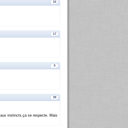
15
17
0
39
s aux ins­tincts,ça se res­pecte. Mais