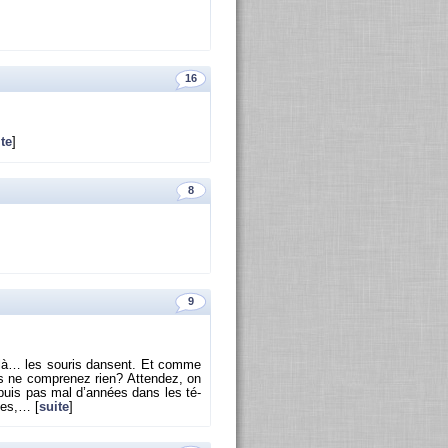
16
te
]
8
9
as là… les sou­ris dansent. Et comme
s ne com­pre­nez rien? At­ten­dez, on
puis pas mal d’an­nées dans les té­
tes,… [
suite
]