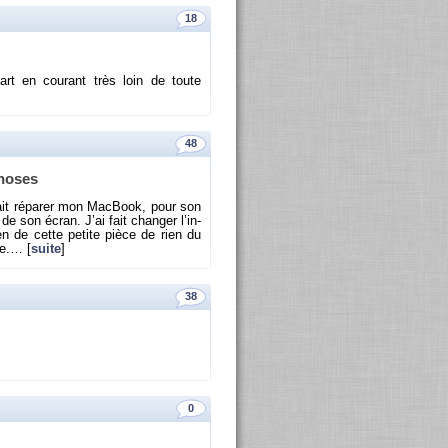
18
art en cou­rant très loin de toute
48
choses
ait ré­pa­rer mon Mac­Book, pour son
de son écran. J’ai fait chan­ger l’in­
bien de cette pe­tite pièce de rien du
ne.… [
suite
]
38
0