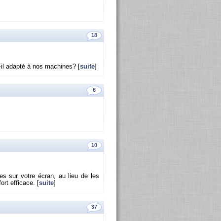
18
-il adapté à nos ma­chines? [
suite
]
6
10
ques sur votre écran, au lieu de les
rt ef­fi­cace. [
suite
]
37