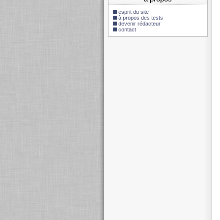
esprit du site
à propos des tests
devenir rédacteur
contact