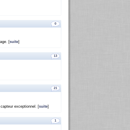
0
sage. [
suite
]
13
21
p­teur ex­cep­tion­nel. [
suite
]
1