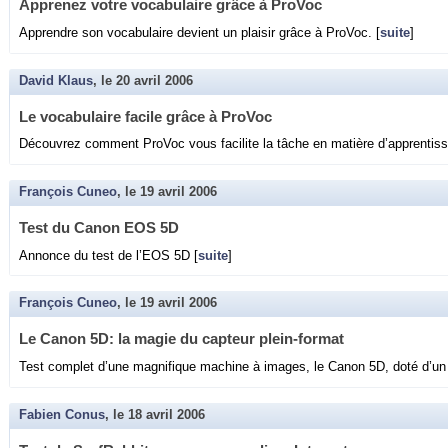
Ap­pre­nez votre vo­ca­bu­laire grâce à Pro­Voc
Ap­prendre son vo­ca­bu­laire de­vient un plai­sir grâce à Pro­Voc. [
suite
]
David Klaus
, le
20 avril 2006
Le vo­ca­bu­laire fa­cile grâce à Pro­Voc
Dé­cou­vrez com­ment Pro­Voc vous fa­ci­lite la tâche en ma­tière d’ap­pren­tis­
François Cuneo
, le
19 avril 2006
Test du Canon EOS 5D
An­nonce du test de l’EOS 5D [
suite
]
François Cuneo
, le
19 avril 2006
Le Canon 5D: la magie du cap­teur plein-for­mat
Test com­plet d’une ma­gni­fique ma­chine à images, le Canon 5D, doté d’un ca
Fabien Conus
, le
18 avril 2006