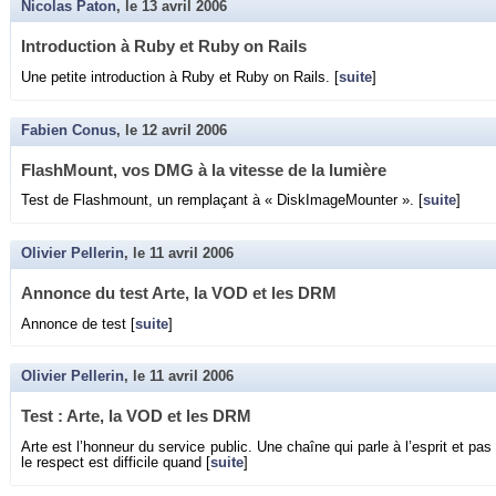
Nicolas Paton
, le
13 avril 2006
In­tro­duc­tion à Ruby et Ruby on Rails
Une pe­tite in­tro­duc­tion à Ruby et Ruby on Rails. [
suite
]
Fabien Conus
, le
12 avril 2006
Flash­Mount, vos DMG à la vi­tesse de la lu­mière
Test de Flash­mount, un rem­pla­çant à « Dis­kI­ma­ge­Moun­ter ». [
suite
]
Olivier Pellerin
, le
11 avril 2006
An­nonce du test Arte, la VOD et les DRM
An­nonce de test [
suite
]
Olivier Pellerin
, le
11 avril 2006
Test : Arte, la VOD et les DRM
Arte est l’hon­neur du ser­vice pu­blic. Une chaîne qui parle à l’es­prit et pa
le res­pect est dif­fi­cile quand [
suite
]