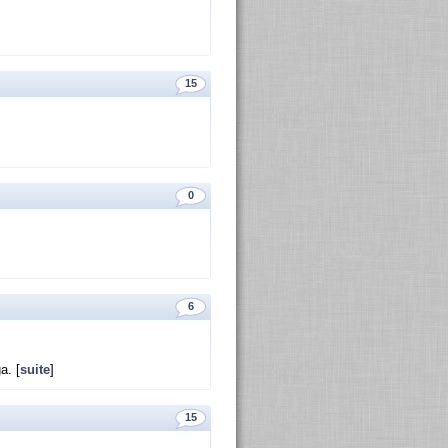
15
0
6
a. [
suite
]
15