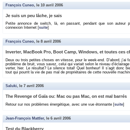
François Cuneo
, le
10 avril 2006
Je suis un peu lâche, je sais
Pe­tite an­nonce de switch, là, en pas­sant, pen­dant que son au­teur p
connexion In­ter­net [
suite
]
François Cuneo
, le
8 avril 2006
In­ver­ter, Mac­Book Pro, Boot Camp, Win­dows, et toutes ces 
Deux ou trois pe­tites choses en vi­tesse, pour le week-end. D’abord, j’ai f
pro­blème de bruit, vous savez, celui qui va­riait selon le ni­veau d’éclai­rage 
ver­ter, hier. Le ré­sul­tat? Le si­lence total! Quel bon­heur! Il s’agit donc 
tout qui pour­rit la vie de pas mal de pro­prié­taires de cette nou­velle ma­chi
Saluki
, le
7 avril 2006
The Re­venge of Gaïa ou: Mac ou pas Mac, on est mal bar­rés
Re­tour sur nos pro­blèmes éner­gé­tique, avec une vue éton­nante [
suite
]
Jean-François Mattler
, le
6 avril 2006
Test du Black­berry