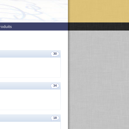
roduits
30
34
18