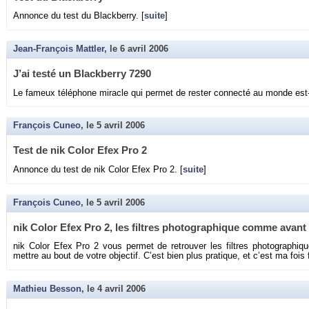
An­nonce du test du Black­berry. [
suite
]
Jean-François Mattler
, le
6 avril 2006
J’ai testé un Black­berry 7290
Le fa­meux té­lé­phone mi­racle qui per­met de res­ter connecté au monde est
François Cuneo
, le
5 avril 2006
Test de nik Color Efex Pro 2
An­nonce du test de nik Color Efex Pro 2. [
suite
]
François Cuneo
, le
5 avril 2006
nik Color Efex Pro 2, les filtres pho­to­gra­phique comme avant
nik Color Efex Pro 2 vous per­met de re­trou­ver les filtres pho­to­gra­phi
mettre au bout de votre ob­jec­tif. C’est bien plus pra­tique, et c’est ma fois fo
Mathieu Besson
, le
4 avril 2006