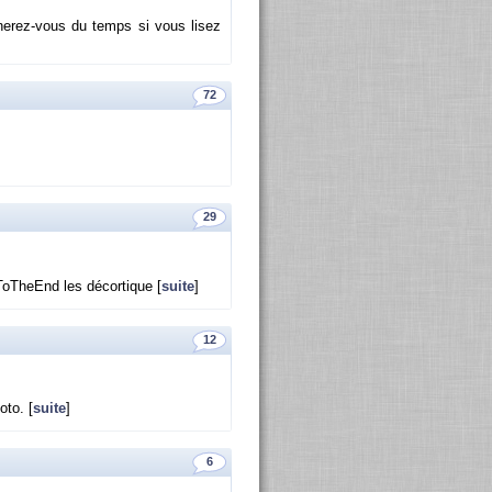
e­rez-vous du temps si vous lisez
72
29
o­TheEnd les dé­cor­tique [
suite
]
12
oto. [
suite
]
6