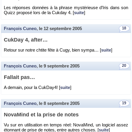
Les ré­ponses don­nées à la phrase mys­té­rieuse d’Iris dans son
Quizz pro­posé lors de la Cuk­day 4. [
suite
]
François Cuneo
, le
12 septembre 2005
18
Cuk­Day 4, after…
Re­tour sur notre chtite fête à Cugy, bien sympa… [
suite
]
François Cuneo
, le
9 septembre 2005
20
Fal­lait pas…
A de­main, pour la Cuk­Day4! [
suite
]
François Cuneo
, le
8 septembre 2005
19
No­va­Mind et la prise de notes
Vu sur en uti­li­sa­tion en temps réel: No­va­Mind, un lo­gi­ciel assez
éton­nant de prise de notes, entre autres choses. [
suite
]