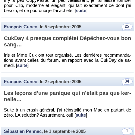
il y a peu Co­py­Paste, un peu vieillis­sant, je l’ai laissé tom­ber
pour iClip, mo­derne et élé­gant, qui fait exac­te­ment ce dont j’ai
be­soin, et ce pour­quoi je l’ai acheté. [
suite
]
François Cuneo
, le
5 septembre 2005
25
Cuk­Day 4 presque com­plète! Dé­pê­chez-vous bon
sang…
Iris et Mme Cuk ont tout or­ga­nisé. Les der­nières re­com­man­da­
tions avant celles du forum, en rap­port avec la Cuk­Day de sa­
medi. [
suite
]
François Cuneo
, le
2 septembre 2005
34
Les le­çons d’une pa­nique qui n’était pas que ker­
nelle…
Suite à un crash gé­né­ral, j’ai ré­ins­tallé mon Mac en par­tant de
zéro. LA so­lu­tion? As­su­ré­ment, oui! [
suite
]
Sébastien Pennec
, le
1 septembre 2005
1