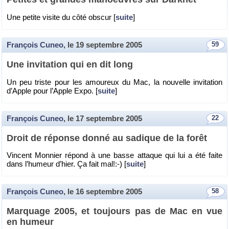
Une pe­tite vi­site du côté obs­cur [
suite
]
François Cuneo
, le
19 septembre 2005
59
Une in­vi­ta­tion qui en dit long
Un peu triste pour les amou­reux du Mac, la nou­velle in­vi­ta­tion
d’Apple pour l’Apple Expo. [
suite
]
François Cuneo
, le
17 septembre 2005
22
Droit de ré­ponse donné au sa­dique de la forêt
Vincent Mon­nier ré­pond à une basse at­taque qui lui a été faite
dans l’hu­meur d’hier. Ça fait mal!:-) [
suite
]
François Cuneo
, le
16 septembre 2005
58
Mar­quage 2005, et tou­jours pas de Mac en vue
en hu­meur