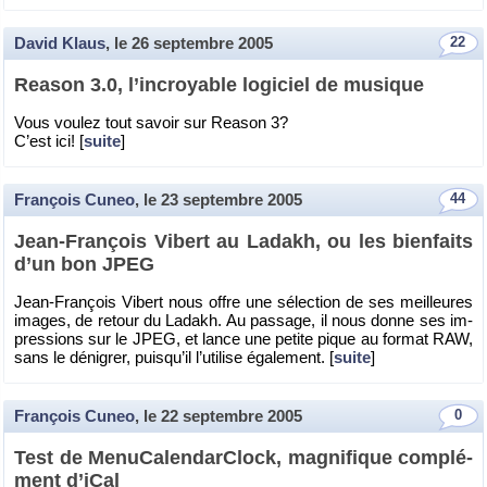
David Klaus
, le
26 septembre 2005
22
Rea­son 3.0, l’in­croyable lo­gi­ciel de mu­sique
Vous vou­lez tout sa­voir sur Rea­son 3?
C’est ici! [
suite
]
François Cuneo
, le
23 septembre 2005
44
Jean-Fran­çois Vi­bert au La­dakh, ou les bien­faits
d’un bon JPEG
Jean-Fran­çois Vi­bert nous offre une sé­lec­tion de ses meilleures
images, de re­tour du La­dakh. Au pas­sage, il nous donne ses im­
pres­sions sur le JPEG, et lance une pe­tite pique au for­mat RAW,
sans le dé­ni­grer, puis­qu’il l’uti­lise éga­le­ment. [
suite
]
François Cuneo
, le
22 septembre 2005
0
Test de Me­nu­Ca­len­dar­Clock, ma­gni­fique com­plé­
ment d’iCal