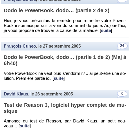
Dodo le Po­wer­Book, dodo… (par­tie 2 de 2)
Hier, je vous pré­sen­tais le re­mède pour re­mettre votre Po­wer­
Book in­som­niaque sur la voie du som­meil du juste. Au­jour­d’hui,
je vous pro­pose de trou­ver la cause de la ma­la­die. [
suite
]
François Cuneo
, le
27 septembre 2005
24
Dodo le Po­wer­Book, dodo… (par­tie 1 de 2) (Maj à
6h40)
Votre Po­wer­Book ne veut plus s’en­dor­mir? J’ai peut-être une so­
lu­tion. Pre­mière par­tie ici. [
suite
]
David Klaus
, le
26 septembre 2005
0
Test de Rea­son 3, lo­gi­ciel hyper com­plet de mu­
sique
An­nonce du test de Rea­son, par David Klaus, un petit nou­
veau… [
suite
]