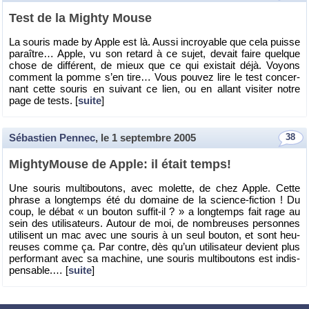
Test de la Mighty Mouse
La sou­ris made by Apple est là. Aussi in­croyable que cela puisse
pa­raître… Apple, vu son re­tard à ce sujet, de­vait faire quelque
chose de dif­fé­rent, de mieux que ce qui exis­tait déjà. Voyons
com­ment la pomme s’en tire… Vous pou­vez lire le test concer­
nant cette sou­ris en sui­vant ce lien, ou en al­lant vi­si­ter notre
page de tests. [
suite
]
Sébastien Pennec
, le
1 septembre 2005
38
Migh­ty­Mouse de Apple: il était temps!
Une sou­ris mul­ti­bou­tons, avec mo­lette, de chez Apple. Cette
phrase a long­temps été du do­maine de la science-fic­tion ! Du
coup, le débat « un bou­ton suf­fit-il ? » a long­temps fait rage au
sein des uti­li­sa­teurs. Au­tour de moi, de nom­breuses per­sonnes
uti­lisent un mac avec une sou­ris à un seul bou­ton, et sont heu­
reuses comme ça. Par contre, dès qu’un uti­li­sa­teur de­vient plus
per­for­mant avec sa ma­chine, une sou­ris mul­ti­bou­tons est in­dis­
pen­sable.… [
suite
]