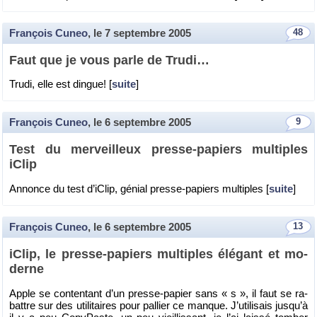
François Cuneo
, le
7 septembre 2005
48
Faut que je vous parle de Trudi…
Trudi, elle est dingue! [
suite
]
François Cuneo
, le
6 septembre 2005
9
Test du mer­veilleux presse-pa­piers mul­tiples
iClip
An­nonce du test d’iClip, gé­nial presse-pa­piers mul­tiples [
suite
]
François Cuneo
, le
6 septembre 2005
13
iClip, le presse-pa­piers mul­tiples élé­gant et mo­
derne
Apple se conten­tant d’un presse-pa­pier sans « s », il faut se ra­
battre sur des uti­li­taires pour pal­lier ce manque. J’uti­li­sais jus­qu’à