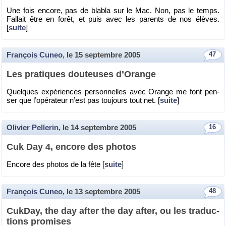
Une fois en­core, pas de bla­bla sur le Mac. Non, pas le temps.
Fal­lait être en forêt, et puis avec les pa­rents de nos élèves.
[
suite
]
François Cuneo
, le
15 septembre 2005
47
Les pra­tiques dou­teuses d’Orange
Quelques ex­pé­riences per­son­nelles avec Orange me font pen­
ser que l’opé­ra­teur n’est pas tou­jours tout net. [
suite
]
Olivier Pellerin
, le
14 septembre 2005
16
Cuk Day 4, en­core des pho­tos
En­core des pho­tos de la fête [
suite
]
François Cuneo
, le
13 septembre 2005
48
Cuk­Day, the day after the day after, ou les tra­duc­
tions pro­mises