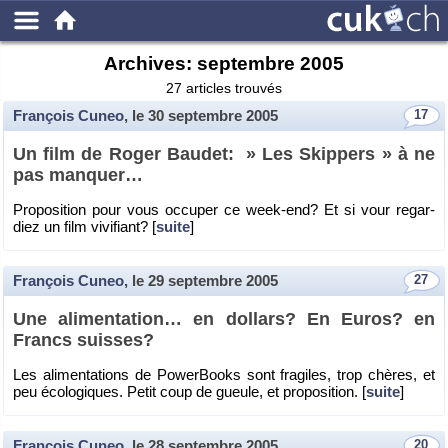
Archives:
septembre 2005
27 articles trouvés
François Cuneo
, le
30 septembre 2005
17
Un film de Roger Bau­det: » Les Skip­pers » à ne
pas man­quer…
Pro­po­si­tion pour vous oc­cu­per ce week-end? Et si vour re­gar­
diez un film vi­vi­fiant? [
suite
]
François Cuneo
, le
29 septembre 2005
27
Une ali­men­ta­tion… en dol­lars? En Euros? en
Francs suisses?
Les ali­men­ta­tions de Po­wer­Books sont fra­giles, trop chères, et
peu éco­lo­giques. Petit coup de gueule, et pro­po­si­tion. [
suite
]
François Cuneo
, le
28 septembre 2005
20