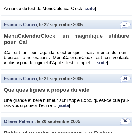
An­nonce du test de Me­nu­Ca­len­dar­Clock [
suite
]
François Cuneo
, le
22 septembre 2005
17
Me­nu­Ca­len­dar­Clock, un ma­gni­fique uti­li­taire
pour iCal
iCal est un bon agenda élec­tro­nique, mais mé­rite de nom­
breuses amé­lio­ra­tions. Me­nu­Ca­len­dar­Clock est un vé­ri­table
« plus » pour le lo­gi­ciel d’Apple. Test com­plet… [
suite
]
François Cuneo
, le
21 septembre 2005
34
Quelques lignes à pro­pos du vide
Une grande et belle hu­meur sur l’Apple Expo, qu’est-ce que j’au­
rais voulu pou­voir l’écrire… [
suite
]
Olivier Pellerin
, le
20 septembre 2005
36
Pe­tites et grandes ma­noeuvres sur Dark­net