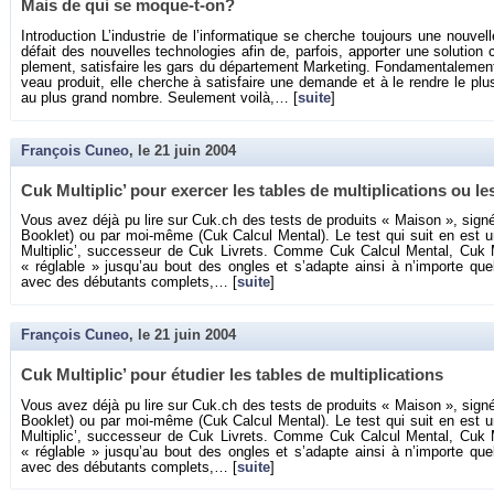
Mais de qui se moque-t-on?
In­tro­duc­tion L’in­dus­trie de l’in­for­ma­tique se cherche tou­jours une nou­v
dé­fait des nou­velles tech­no­lo­gies afin de, par­fois, ap­por­ter une so­lu­ti
ple­ment, sa­tis­faire les gars du dé­par­te­ment Mar­ke­ting. Fon­da­men­ta­le­
veau pro­duit, elle cherche à sa­tis­faire une de­mande et à le rendre le plus
au plus grand nombre. Seule­ment voilà,… [
suite
]
François Cuneo
, le
21 juin 2004
Cuk Mul­ti­plic’ pour exer­cer les tables de mul­ti­pli­ca­tions ou les
Vous avez déjà pu lire sur Cuk.​ch des tests de pro­duits « Mai­son », si­gn
Book­let) ou par moi-même (Cuk Cal­cul Men­tal). Le test qui suit en est u
Mul­ti­plic’, suc­ces­seur de Cuk Li­vrets. Comme Cuk Cal­cul Men­tal, Cuk Mul­ti
« ré­glable » jus­qu’au bout des ongles et s’adapte ainsi à n’im­porte quel 
avec des dé­bu­tants com­plets,… [
suite
]
François Cuneo
, le
21 juin 2004
Cuk Mul­ti­plic’ pour étu­dier les tables de mul­ti­pli­ca­tions
Vous avez déjà pu lire sur Cuk.​ch des tests de pro­duits « Mai­son », si­gn
Book­let) ou par moi-même (Cuk Cal­cul Men­tal). Le test qui suit en est u
Mul­ti­plic’, suc­ces­seur de Cuk Li­vrets. Comme Cuk Cal­cul Men­tal, Cuk Mul­ti
« ré­glable » jus­qu’au bout des ongles et s’adapte ainsi à n’im­porte quel 
avec des dé­bu­tants com­plets,… [
suite
]