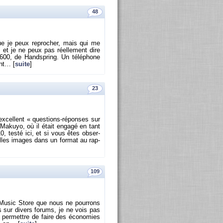
48
ue je peux re­pro­cher, mais qui me
 et je ne peux pas réel­le­ment dire
00, de Hand­spring. Un té­lé­phone
int… [
suite
]
23
ex­cellent « ques­tions-ré­ponses sur
Ma­kuyo, où il était en­gagé en tant
0, testé ici, et si vous êtes ob­ser­
belles images dans un for­mat au rap­
109
 Music Store que nous ne pour­rons
 sur di­vers fo­rums, je ne vois pas
s per­mettre de faire des éco­no­mies