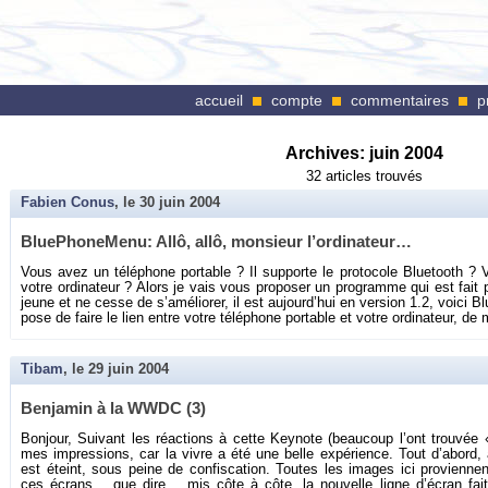
accueil
compte
commentaires
p
Archives:
juin 2004
32 articles trouvés
Fabien Conus
, le
30 juin 2004
Blue­Pho­ne­Menu: Allô, allô, mon­sieur l’or­di­na­teur…
Vous avez un té­lé­phone por­table ? Il sup­porte le pro­to­cole Blue­tooth 
votre or­di­na­teur ? Alors je vais vous pro­po­ser un pro­gramme qui est fa
jeune et ne cesse de s’amé­lio­rer, il est au­jour­d’hui en ver­sion 1.2, voici Blu
pose de faire le lien entre votre té­lé­phone por­table et votre or­di­na­teur, de
Tibam
, le
29 juin 2004
Ben­ja­min à la WWDC (3)
Bon­jour, Sui­vant les ré­ac­tions à cette Key­note (beau­coup l’ont trou­vée 
mes im­pres­sions, car la vivre a été une belle ex­pé­rience. Tout d’abord, a
est éteint, sous peine de confis­ca­tion. Toutes les images ici pro­vienne
ces écrans… que dire… mis côte à côte, la nou­velle ligne d’écran fait