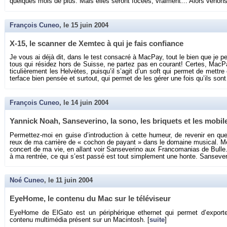
quelques mois de plus. Mais elles se­ront fo­cées, vrai­ment… Alors ve­non
François Cuneo
, le
15 juin 2004
X-15, le scan­ner de Xem­tec à qui je fais confiance
Je vous ai déjà dit, dans le test consa­cré à Mac­Pay, tout le bien que je p
tous qui ré­si­dez hors de Suisse, ne par­tez pas en cou­rant! Certes, Mac­Pay
ti­cu­liè­re­ment les Hel­vètes, puis­qu’il s’agit d’un soft qui per­met de mett
ter­face bien pen­sée et sur­tout, qui per­met de les gérer une fois qu’ils son
François Cuneo
, le
14 juin 2004
Yan­nick Noah, San­se­ve­rino, la sono, les bri­quets et les mo­bil
Per­met­tez-moi en guise d’in­tro­duc­tion à cette hu­meur, de re­ve­nir en q
reux de ma car­rière de « co­chon de payant » dans le do­maine mu­si­cal. Mer
concert de ma vie, en al­lant voir San­se­ve­rino aux Fran­co­ma­nias de Bulle
à ma ren­trée, ce qui s’est passé est tout sim­ple­ment une honte. San­se­ve­
Noé Cuneo
, le
11 juin 2004
Eye­Home, le contenu du Mac sur le té­lé­vi­seur
Eye­Home de El­Gato est un pé­ri­phé­rique ether­net qui per­met d’ex­por­te
contenu mul­ti­mé­dia pré­sent sur un Ma­cin­tosh. [
suite
]