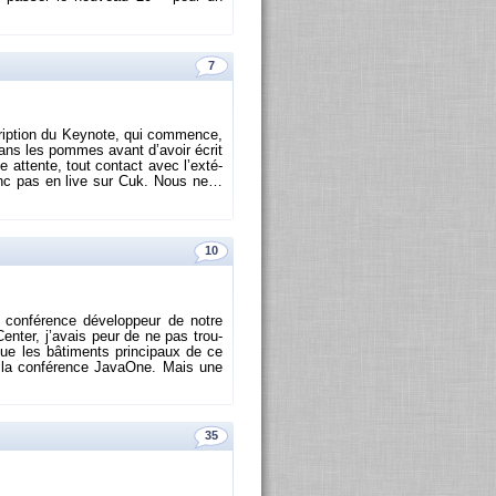
7
crip­tion du Key­note, qui com­mence,
s dans les pommes avant d’avoir écrit
 at­tente, tout contact avec l’ex­té­
a donc pas en live sur Cuk. Nous ne…
10
confé­rence dé­ve­lop­peur de notre
Cen­ter, j’avais peur de ne pas trou­
ue les bâ­ti­ments prin­ci­paux de ce
a confé­rence Ja­vaOne. Mais une
35