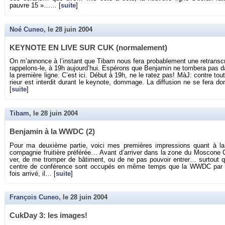
pauvre 15 »…… [
suite
]
Noé Cuneo
, le
28 juin 2004
KEY­NOTE EN LIVE SUR CUK (nor­ma­le­ment)
On m’an­nonce à l’ins­tant que Tibam nous fera pro­ba­ble­ment une re­trans­
rap­pe­lons-le, à 19h au­jour­d’hui. Es­pé­rons que Ben­ja­min ne tom­bera pa
la pre­mière ligne. C’est ici. Début à 19h, ne le ratez pas! MàJ: contre toute
rieur est in­ter­dit du­rant le key­note, dom­mage. La dif­fu­sion ne se fer
[
suite
]
Tibam
, le
28 juin 2004
Ben­ja­min à la WWDC (2)
Pour ma deuxième par­tie, voici mes pre­mières im­pres­sions quant à la 
com­pa­gnie frui­tière pré­fé­rée… Avant d’ar­ri­ver dans la zone du Mos­cone 
ver, de me trom­per de bâ­ti­ment, ou de ne pas pou­voir en­trer… sur­tout q
centre de confé­rence sont oc­cu­pés en même temps que la WWDC par l
fois ar­rivé, il… [
suite
]
François Cuneo
, le
28 juin 2004
Cuk­Day 3: les images!