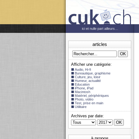
ici et nulle part ailleurs…
articles
Afficher une catégorie:
Audio, Hi-fi
Bureautique, graphisme
Culture, jeu, loisir
Humeur, actualité
Education
iPhone, iPad
Macintosh
Matériel, périphériques
Photo, vidéo
Test, prise en main
Utilitaire
Archives par date:
à propos