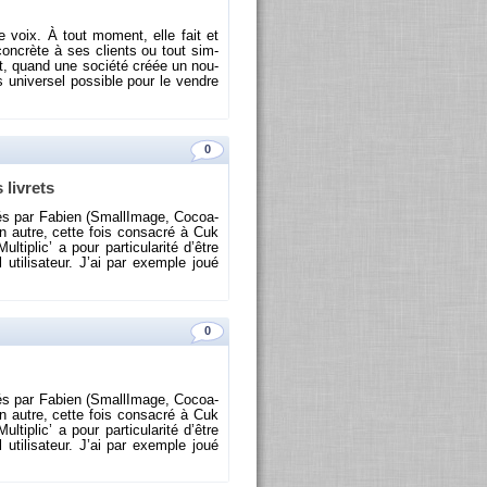
elle voix. À tout mo­ment, elle fait et
on concrète à ses clients ou tout sim­
ment, quand une so­ciété créée un nou­
 uni­ver­sel pos­sible pour le vendre
0
 li­vrets
és par Fa­bien (Smal­lI­mage, Co­coa­
n autre, cette fois consa­cré à Cuk
­plic’ a pour par­ti­cu­la­rité d’être
uti­li­sa­teur. J’ai par exemple joué
0
és par Fa­bien (Smal­lI­mage, Co­coa­
n autre, cette fois consa­cré à Cuk
­plic’ a pour par­ti­cu­la­rité d’être
uti­li­sa­teur. J’ai par exemple joué