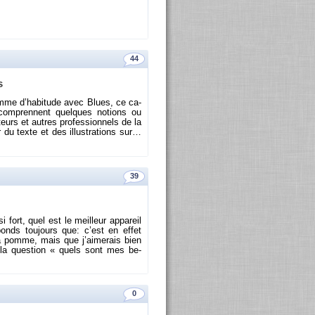
44
s
omme d’ha­bi­tude avec Blues, ce ca­
ls com­prennent quelques no­tions ou
rs et autres pro­fes­sion­nels de la
u texte et des illus­tra­tions sur…
39
ort, quel est le meilleur ap­pa­reil
­ponds tou­jours que: c’est en effet
pomme, mais que j’ai­me­rais bien
 la ques­tion « quels sont mes be­
0