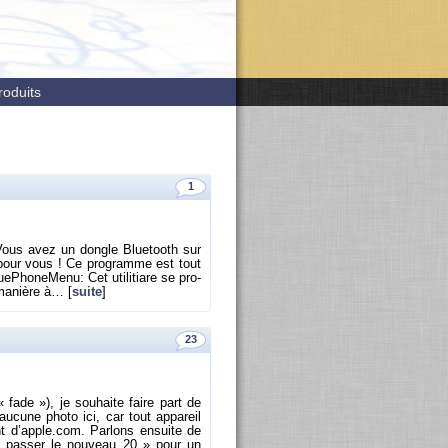
roduits
1
? Vous avez un dongle Blue­tooth sur
it pour vous ! Ce pro­gramme est tout
e­Pho­ne­Menu: Cet uti­li­tiare se pro­
 ma­nière à… [
suite
]
23
« fade »), je sou­haite faire part de
u­cune photo ici, car tout ap­pa­reil
nt d’apple.com. Par­lons en­suite de
 pas­ser le nou­veau 20 » pour un