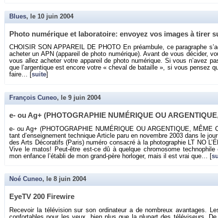
Blues
, le
10 juin 2004
Photo nu­mé­rique et la­bo­ra­toire: en­voyez vos images à tirer s
CHOI­SIR SON AP­PA­REIL DE PHOTO En pré­am­bule, ce pa­ra­graphe s’a
ache­ter un APN (ap­pa­reil de photo nu­mé­rique). Avant de vous dé­ci­der, 
vous allez ache­ter votre ap­pa­reil de photo nu­mé­rique. Si vous n’avez pa
que l’ar­gen­tique est en­core votre « che­val de ba­taille », si vous pen­sez 
faire… [
suite
]
François Cuneo
, le
9 juin 2004
e- ou Ag+ (PHO­TO­GRA­PHIE NU­MÉ­RIQUE OU AR­GEN­TIQU
e- ou Ag+ (PHO­TO­GRA­PHIE NU­MÉ­RIQUE OU AR­GEN­TIQUE, MÊME COM­
tant d’en­sei­gne­ment tech­nique Ar­ticle paru en no­vembre 2003 dans le jour­n
des Arts Dé­co­ra­tifs (Paris) nu­méro consa­cré à la pho­to­gra­phie LT NO L
Vive le matos! Peut-être est-ce dû à quelque chro­mo­some tech­no­phile o
mon en­fance l’éta­bli de mon grand-père hor­lo­ger, mais il est vrai que… [
su
Noé Cuneo
, le
8 juin 2004
EyeTV 200 Fi­re­wire
Re­ce­voir la té­lé­vi­sion sur son or­di­na­teur a de nom­breux avan­tages
confor­tables pour les yeux, bien plus que la plu­part des té­lé­vi­seurs. D