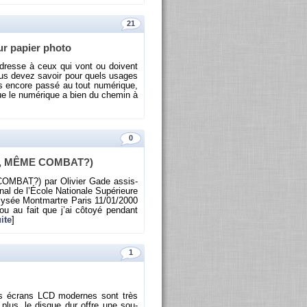
21
ur pa­pier photo
dresse à ceux qui vont ou doivent
vous devez sa­voir pour quels usages
s en­core passé au tout nu­mé­rique,
que le nu­mé­rique a bien du che­min à
0
E, MÊME COM­BAT?)
BAT?) par Oli­vier Gade as­sis­
al de l’École Na­tio­nale Su­pé­rieure
’Ély­sée Mont­martre Paris 11/01/2000
u au fait que j’ai cô­toyé pen­dant
ite
]
1
. Les écrans LCD mo­dernes sont très
e plus, le disque dur offre une sou­