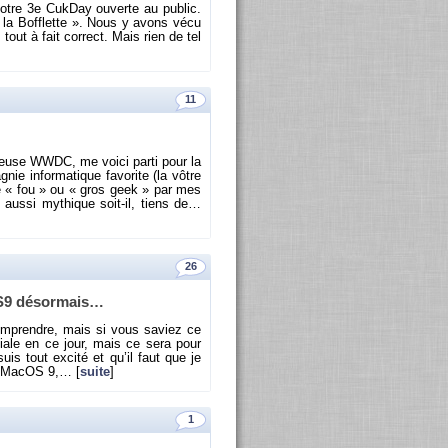
tre 3e Cuk­Day ou­verte au pu­blic.
t « la Bof­flette ». Nous y avons vécu
out à fait cor­rect. Mais rien de tel
11
­meuse WWDC, me voici parti pour la
nie in­for­ma­tique fa­vo­rite (la vôtre
 de « fou » ou « gros geek » par mes
aussi my­thique soit-il, tiens de…
26
S9 dé­sor­mais…
om­prendre, mais si vous sa­viez ce
ciale en ce jour, mais ce sera pour
uis tout ex­cité et qu’il faut que je
 de MacOS 9,… [
suite
]
1