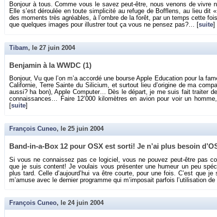
Bon­jour à tous. Comme vous le savez peut-être, nous ve­nons de vivre no
Elle s’est dé­rou­lée en toute sim­pli­cité au re­fuge de Bof­flens, au lieu di
des mo­ments très agréables, à l’ombre de la forêt, par un temps cette fois t
que quelques images pour illus­trer tout ça vous ne pen­sez pas?… [
suite
]
Tibam
, le
27 juin 2004
Ben­ja­min à la WWDC (1)
Bon­jour, Vu que l’on m’a ac­cordé une bourse Apple Edu­ca­tion pour la fa
Ca­li­for­nie, Terre Sainte du Si­li­cium, et sur­tout lieu d’ori­gine de ma com­pa­g
aussi? ha bon), Apple Com­pu­ter… Dès le dé­part, je me suis fait trai­ter
connais­sances… Faire 12’000 ki­lo­mètres en avion pour voir un homme, 
[
suite
]
François Cuneo
, le
25 juin 2004
Band-in-a-Box 12 pour OSX est sorti! Je n’ai plus be­soin d’O
Si vous ne connais­sez pas ce lo­gi­ciel, vous ne pou­vez peut-être pas c
que je suis content! Je vou­lais vous pré­sen­ter une hu­meur un peu spé­
plus tard. Celle d’au­jour­d’hui va être courte, pour une fois. C’est que je s
m’amuse avec le der­nier pro­gramme qui m’im­po­sait par­fois l’uti­li­sa­tion
François Cuneo
, le
24 juin 2004