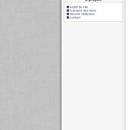
esprit du site
à propos des tests
devenir rédacteur
contact