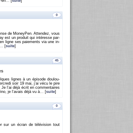
s-en… [
suite
]
0
ense de Mo­ney­Pen. At­ten­dez, vous
 est un pro­duit qui in­té­resse par­
re en ligne ses paie­ments via une in­
t… [
suite
]
45
es
uelques lignes à un épi­sode dou­lou­
­credi soir 19 mai, j’ai vécu le pire
. Je l’ai déjà écrit en com­men­taires
rino, je l’avais déjà vu à… [
suite
]
0
r sur un écran de té­lé­vi­sion tout