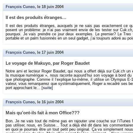
François Cuneo
, le
18 juin 2004
Il est des pro­duits étranges…
Il est des pro­duits étranges, aux­quels je ne sais pas exac­te­ment ce q
posent un pro­blème: je n’ai pas vrai­ment envie de les tes­ter sur Cuk.​ch,
pour­quoi. Je vais prendre ce jour deux exemples. Le pre­mier? Le Treo 6
por­table et un palm fu­sion­nés en un seul gad­get, j’ai tou­jours adoré au po
François Cuneo
, le
17 juin 2004
Le voyage de Ma­kuyo, par Roger Bau­det
Notre ami et lec­teur Roger Bau­det, qui nous a of­fert déjà sur Cuk.​ch un 
la mu­sique nu­mé­rique », nous ra­conte au­jour­d’hui son voyage à bord du 
que pho­to­graphe. Comme il l’ex­plique lui-même, il uti­lise un Olym­pus E-1
va­teur, vous re­mar­que­rez que sys­té­ma­ti­que­ment, Roger a re­ca­dré ses 
port ap­pro­chant le… [
suite
]
François Cuneo
, le
16 juin 2004
Mais qu’ont-ils fait à mon Of­fice???
Bon. Je ne vais tout de même pas en ra­jou­ter une couche sur l’iTunes
pas uti­li­ser, nous, en Suisse… Tout a déjà été dit dans les com­men­taires
en quoi je pour­rais être un tout petit peu ori­gi­nal. Ça va sim­ple­ment nou