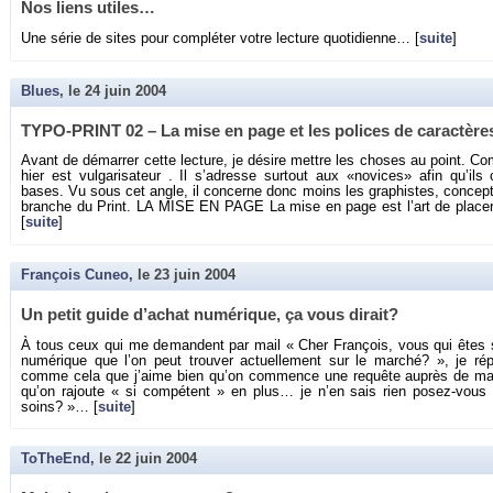
Nos liens utiles…
Une série de sites pour com­plé­ter votre lec­ture quo­ti­dienne… [
suite
]
Blues
, le
24 juin 2004
TYPO-PRINT 02 – La mise en page et les po­lices de ca­rac­tère
Avant de dé­mar­rer cette lec­ture, je dé­sire mettre les choses au point. C
hier est vul­ga­ri­sa­teur . Il s’adresse sur­tout aux «no­vices» afin qu’i
bases. Vu sous cet angle, il concerne donc moins les gra­phistes, concep­teu
branche du Print. LA MISE EN PAGE La mise en page est l’art de pla­cer d
[
suite
]
François Cuneo
, le
23 juin 2004
Un petit guide d’achat nu­mé­rique, ça vous di­rait?
À tous ceux qui me de­mandent par mail « Cher Fran­çois, vous qui êtes si f
nu­mé­rique que l’on peut trou­ver ac­tuel­le­ment sur le mar­ché? », je ré
comme cela que j’aime bien qu’on com­mence une re­quête au­près de ma 
qu’on ra­joute « si com­pé­tent » en plus… je n’en sais rien po­sez-vous
soins? »… [
suite
]
ToTheEnd
, le
22 juin 2004