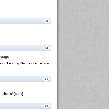
30
13
o­page
meur. Une en­quête pas­sion­nante de
13
 pho­tos! [
suite
]
15