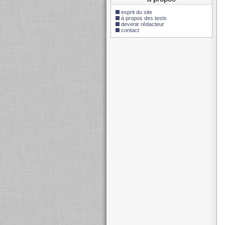
esprit du site
à propos des tests
devenir rédacteur
contact