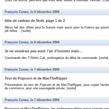
Lisez cet ar­ticle, peut-être que vous allez dou­ter à nou­veau. Dé­solé!:-) [
su
François Cuneo
, le
9 décembre 2004
Idée de ca­deau de Noël, page 1 de 2
Nikon fait des offres pour la Suisse mais aussi pour la France qui pour­ra
joli re­flex… [
suite
]
François Cuneo
, le
8 décembre 2004
Je ne vou­drais pas avoir l’air d’in­sis­ter mais…
Com­mande des T-Shirts Cuk, pro­lon­ga­tion du délai de com­mande. [
suite
]
François Cuneo
, le
7 décembre 2004
Test de Pop­corn et de Mac­The­Rip­per
Pré­sen­ta­tion du test de Pop­corn et de Mac­The­Rip­per, pour co­pier fa­ci
du com­merce, pour une sau­ve­garde pri­vée. [
suite
]
François Cuneo
, le
7 décembre 2004
Pop­corn et Mac­The­Rip­per, les in­dis­pen­sables pour co­pier 