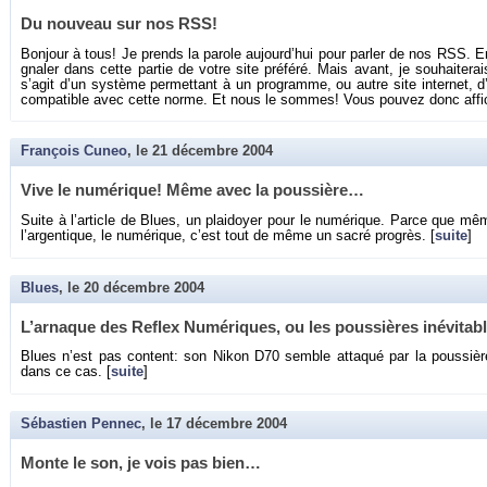
Du nou­veau sur nos RSS!
Bon­jour à tous! Je prends la pa­role au­jour­d’hui pour par­ler de nos RSS. E
gna­ler dans cette par­tie de votre site pré­féré. Mais avant, je sou­hai­te­r
s’agit d’un sys­tème per­met­tant à un pro­gramme, ou autre site in­ter­net, d’a
com­pa­tible avec cette norme. Et nous le sommes! Vous pou­vez donc af­fi
François Cuneo
, le
21 décembre 2004
Vive le nu­mé­rique! Même avec la pous­sière…
Suite à l’ar­ticle de Blues, un plai­doyer pour le nu­mé­rique. Parce que mê
l’ar­gen­tique, le nu­mé­rique, c’est tout de même un sacré pro­grès. [
suite
]
Blues
, le
20 décembre 2004
L’ar­naque des Re­flex Nu­mé­riques, ou les pous­sières in­évi­tabl
Blues n’est pas content: son Nikon D70 semble at­ta­qué par la pous­sière, 
dans ce cas. [
suite
]
Sébastien Pennec
, le
17 décembre 2004
Monte le son, je vois pas bien…