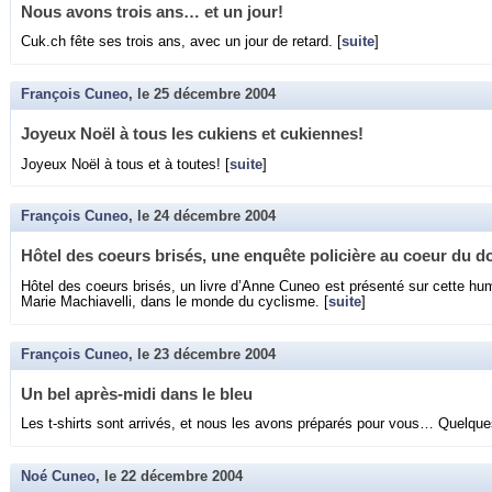
Nous avons trois ans… et un jour!
Cuk.​ch fête ses trois ans, avec un jour de re­tard. [
suite
]
François Cuneo
, le
25 décembre 2004
Joyeux Noël à tous les cu­kiens et cu­kiennes!
Joyeux Noël à tous et à toutes! [
suite
]
François Cuneo
, le
24 décembre 2004
Hôtel des coeurs bri­sés, une en­quête po­li­cière au coeur du d
Hôtel des coeurs bri­sés, un livre d’Anne Cuneo est pré­senté sur cette hu­
Marie Ma­chia­velli, dans le monde du cy­clisme. [
suite
]
François Cuneo
, le
23 décembre 2004
Un bel après-midi dans le bleu
Les t-shirts sont ar­ri­vés, et nous les avons pré­pa­rés pour vous… Quelques
Noé Cuneo
, le
22 décembre 2004