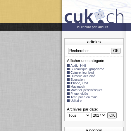
ici et nulle part ailleurs…
articles
Afficher une catégorie:
Audio, Hi-fi
Bureautique, graphisme
Culture, jeu, loisir
Humeur, actualité
Education
iPhone, iPad
Macintosh
Matériel, périphériques
Photo, vidéo
Test, prise en main
Utilitaire
Archives par date:
à propos