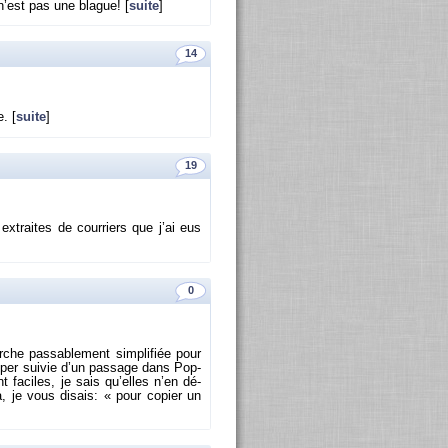
n’est pas une blague! [
suite
]
14
. [
suite
]
19
ex­traites de cour­riers que j’ai eus
0
che pas­sa­ble­ment sim­pli­fiée pour
­per sui­vie d’un pas­sage dans Pop­
 fa­ciles, je sais qu’elles n’en dé­
, je vous di­sais: « pour co­pier un