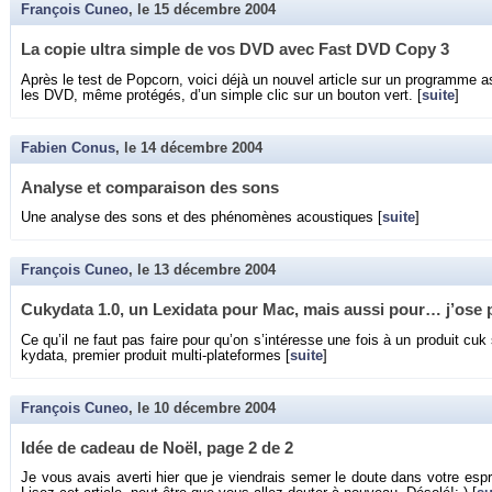
François Cuneo
, le
15 décembre 2004
La copie ultra simple de vos DVD avec Fast DVD Copy 3
Après le test de Pop­corn, voici déjà un nou­vel ar­ticle sur un pro­gramme a
les DVD, même pro­té­gés, d’un simple clic sur un bou­ton vert. [
suite
]
Fabien Conus
, le
14 décembre 2004
Ana­lyse et com­pa­rai­son des sons
Une ana­lyse des sons et des phé­no­mènes acous­tiques [
suite
]
François Cuneo
, le
13 décembre 2004
Cu­ky­data 1.0, un Lexi­data pour Mac, mais aussi pour… j’ose 
Ce qu’il ne faut pas faire pour qu’on s’in­té­resse une fois à un pro­duit cuk
ky­data, pre­mier pro­duit multi-pla­te­formes [
suite
]
François Cuneo
, le
10 décembre 2004
Idée de ca­deau de Noël, page 2 de 2
Je vous avais averti hier que je vien­drais semer le doute dans votre es­p