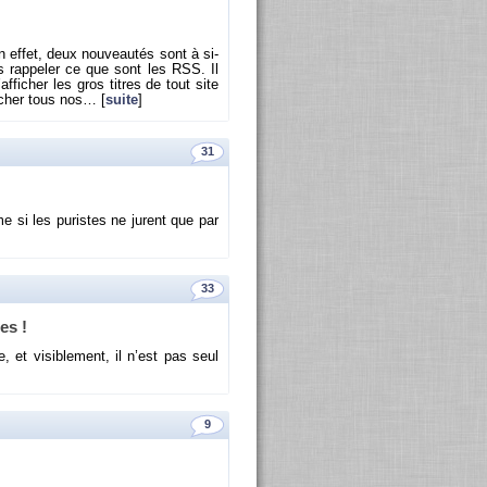
n effet, deux nou­veau­tés sont à si­
ais rap­pe­ler ce que sont les RSS. Il
f­fi­cher les gros titres de tout site
­cher tous nos… [
suite
]
31
me si les pu­ristes ne jurent que par
33
es !
et vi­si­ble­ment, il n’est pas seul
9