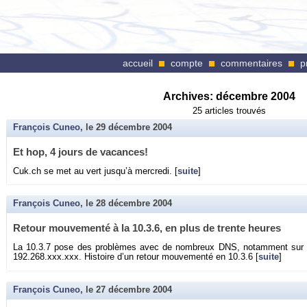
accueil
compte
commentaires
p
Archives:
décembre 2004
25 articles trouvés
François Cuneo
, le
29 décembre 2004
Et hop, 4 jours de va­cances!
Cuk.​ch se met au vert jus­qu’à mer­credi. [
suite
]
François Cuneo
, le
28 décembre 2004
Re­tour mou­ve­menté à la 10.3.6, en plus de trente heures
La 10.3.7 pose des pro­blèmes avec de nom­breux DNS, no­tam­ment sur
192.​268.​xxx.​xxx. His­toire d’un re­tour mou­ve­menté en 10.3.6 [
suite
]
François Cuneo
, le
27 décembre 2004