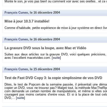
Monte le son, je vois pas bien! ou com­ment voir avec ses oreilles.. et ce 
François Cuneo
, le
16 décembre 2004
Mise à jour 10.3.7 ins­tal­lée!
Comme d’ha­bi­tude, pe­tite ex­pé­rience de mise à jour sys­tème en di­rect live
François Cuneo
, le
16 décembre 2004
La gra­vure DVD sous la loupe, avec Mac et Vidéo
Suites aux deux ar­ticles sur la gra­vure DVD, voici quelques pré­ci­sions, 
avec l’ex­cellent macetvideo.​com. [
suite
]
François Cuneo
, le
15 décembre 2004
Test de Fast DVD Copy 3: la copie sim­plis­sime de vos DVD
Dites, le test de Pop­corn de la se­maine pas­sée, il pré­sen­tait une dé­mar
co­pier un DVD, vous ne trou­vez pas? Mal­gré tout, la mé­thode Mac­The­Rip
corn de­mande un cer­tain nombre de ma­ni­pu­la­tions, et même si elles sont
cou­ragent pas moins cer­tains d’entre vous. Et si à la place de tout cela
DVD,… [
suite
]