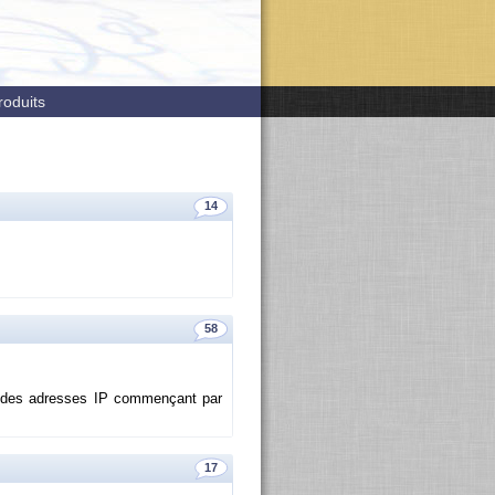
roduits
14
58
 des adresses IP com­men­çant par
17