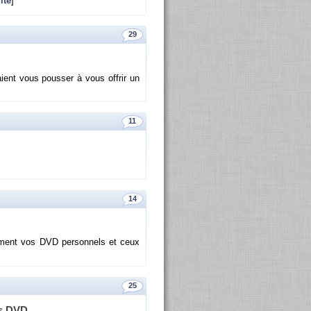
ite
]
29
ient vous pous­ser à vous of­frir un
11
14
­le­ment vos DVD per­son­nels et ceux
25
vos DVD