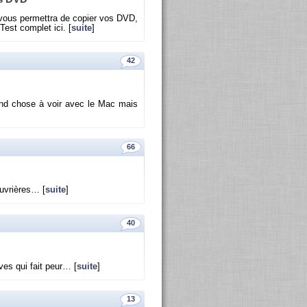
 vous per­met­tra de co­pier vos DVD,
Test com­plet ici. [
suite
]
42
s grand chose à voir avec le Mac mais
66
ou­vrières… [
suite
]
40
èves qui fait peur… [
suite
]
13