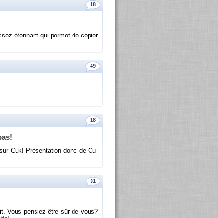
18
ssez éton­nant qui per­met de co­pier
49
18
pas!
 sur Cuk! Pré­sen­ta­tion donc de Cu­
31
rit. Vous pen­siez être sûr de vous?