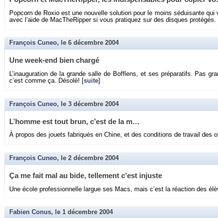
Pop­corn de Roxio est une nou­velle so­lu­tion pour le moins sé­dui­sante qui
avec l’aide de Mac­The­Rip­per si vous pra­ti­quez sur des disques pro­té­gés. 
François Cuneo
, le
6 décembre 2004
Une week-end bien chargé
L’inau­gu­ra­tion de la grande salle de Bof­flens, et ses pré­pa­ra­tifs. Pa
c’est comme ça. Dé­solé! [
suite
]
François Cuneo
, le
3 décembre 2004
L’homme est tout brun, c’est de la m…
À pro­pos des jouets fa­bri­qués en Chine, et des condi­tions de tra­vail des 
François Cuneo
, le
2 décembre 2004
Ça me fait mal au bide, tel­le­ment c’est in­juste
Une école pro­fes­sion­nelle largue ses Macs, mais c’est la ré­ac­tion des él
Fabien Conus
, le
1 décembre 2004