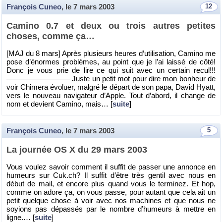
François Cuneo
, le
7 mars 2003
12
Ca­mino 0.7 et deux ou trois autres pe­tites
choses, comme ça…
[MAJ du 8 mars] Après plu­sieurs heures d’uti­li­sa­tion, Ca­mino me
pose d’énormes pro­blèmes, au point que je l’ai laissé de côté!
Donc je vous prie de lire ce qui suit avec un cer­tain recul!!!
————————– Juste un petit mot pour dire mon bon­heur de
voir Chi­mera évo­luer, mal­gré le dé­part de son papa, David Hyatt,
vers le nou­veau na­vi­ga­teur d’Apple. Tout d’abord, il change de
nom et de­vient Ca­mino, mais… [
suite
]
François Cuneo
, le
7 mars 2003
5
La jour­née OS X du 29 mars 2003
Vous vou­lez sa­voir com­ment il suf­fit de pas­ser une an­nonce en
hu­meurs sur Cuk.​ch? Il suf­fit d’être très gen­til avec nous en
début de mail, et en­core plus quand vous le ter­mi­nez. Et hop,
comme on adore ça, on vous passe, pour au­tant que cela ait un
petit quelque chose à voir avec nos ma­chines et que nous ne
soyions pas dé­pas­sés par le nombre d’hu­meurs à mettre en
ligne.… [
suite
]