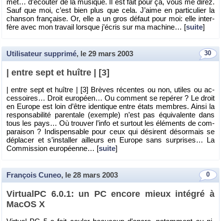
met… d’écou­ter de la mu­sique. Il est fait pour ça, vous me direz.
Sauf que moi, c’est bien plus que cela. J’aime en par­ti­cu­lier la
chan­son fran­çaise. Or, elle a un gros dé­faut pour moi: elle in­ter­
fère avec mon tra­vail lorsque j’écris sur ma ma­chine… [
suite
]
Utilisateur supprimé
, le
29 mars 2003
30
| entre sept et huître | [3]
| entre sept et huître | [3] Brèves ré­centes ou non, utiles ou ac­
ces­soires… Droit eu­ro­péen… Ou com­ment se re­pé­rer ? Le droit
en Eu­rope est loin d’être iden­tique entre états membres. Ainsi la
res­pon­sa­bi­lité pa­ren­tale (exemple) n’est pas équi­va­lente dans
tous les pays… Où trou­ver l’info et sur­tout les élé­ments de com­
pa­rai­son ? In­dis­pen­sable pour ceux qui dé­si­rent dé­sor­mais se
dé­pla­cer et s’ins­tal­ler ailleurs en Eu­rope sans sur­prises… La
Com­mis­sion eu­ro­péenne… [
suite
]
François Cuneo
, le
28 mars 2003
0
Vir­tualPC 6.0.1: un PC en­core mieux in­té­gré à
MacOS X