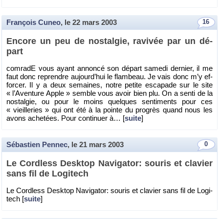
François Cuneo
, le
22 mars 2003
16
En­core un peu de nos­tal­gie, ra­vi­vée par un dé­
part
com­radE vous ayant an­noncé son dé­part sa­medi der­nier, il me
faut donc re­prendre au­jour­d’hui le flam­beau. Je vais donc m’y ef­
for­cer. Il y a deux se­maines, notre pe­tite es­ca­pade sur le site
« l’Aven­ture Apple » semble vous avoir bien plu. On a senti de la
nos­tal­gie, ou pour le moins quelques sen­ti­ments pour ces
« vieille­ries » qui ont été à la pointe du pro­grès quand nous les
avons ache­tées. Pour conti­nuer à… [
suite
]
Sébastien Pennec
, le
21 mars 2003
0
Le Cord­less Desk­top Na­vi­ga­tor: sou­ris et cla­vier
sans fil de Lo­gi­tech
Le Cord­less Desk­top Na­vi­ga­tor: sou­ris et cla­vier sans fil de Lo­gi­
tech [
suite
]