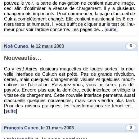
pou­vez le voir, la barre de na­vi­ga­tion ne contient au­cune image,
ceci afin d’op­ti­mi­ser la vi­tesse de char­ge­ment. Il y a plu­sieurs
chan­ge­ments im­por­tants. Pour com­men­cer, la page d’ac­cueil de
Cuk a com­plè­te­ment changé. Elle contient main­te­nant les 6 der­
niers tests et hu­meurs. Il vous suf­fit de cli­quer sur le test ou l’hu­
meur pour voir l’ar­ticle concerné. Les pages de… [
suite
]
Noé Cuneo
, le
12 mars 2003
6
Nou­veau­tés…
Ca y est! Après plu­sieurs ma­quettes de toutes sortes, la nou­
velle in­ter­face de Cuk.​ch est prête. Pas de grande ré­vo­lu­tion,
certes, mais quelques chan­ge­ments vi­suels et quelques mo­di­fi­
ca­tions de l’uti­li­sa­tion. Ras­su­rez-vous, vous ne serez pas dé­
pay­sés. En­core plus que la der­nière, cette in­ter­face pri­vi­lé­gie la
vi­tesse de char­ge­ment. Cette nou­velle in­ter­face per­met­tra aussi
d’ac­cueillir quelques nou­veau­tés, mais cela vien­dra plus tard.
Pour des rai­sons pra­tiques, les trans­for­ma­tions se fe­ront en…
[
suite
]
François Cuneo
, le
11 mars 2003
0