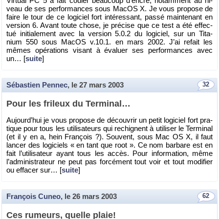
Vir­tual PC 5 a fait cou­ler beau­coup d’encre, no­tam­ment au ni­
veau de ses per­for­mances sous MacOS X. Je vous pro­pose de
faire le tour de ce lo­gi­ciel fort in­té­res­sant, passé main­te­nant en
ver­sion 6. Avant toute chose, je pré­cise que ce test a été ef­fec­
tué ini­tia­le­ment avec la ver­sion 5.0.2 du lo­gi­ciel, sur un Ti­ta­
nium 550 sous MacOS v.10.1. en mars 2002. J’ai re­fait les
mêmes opé­ra­tions vi­sant à éva­luer ses per­for­mances avec
un… [
suite
]
Sébastien Pennec
, le
27 mars 2003
32
Pour les fri­leux du Ter­mi­nal…
Au­jour­d’hui je vous pro­pose de dé­cou­vrir un petit lo­gi­ciel fort pra­
tique pour tous les uti­li­sa­teurs qui re­chignent à uti­li­ser le Ter­mi­nal
(et il y en a, hein Fran­çois ?). Sou­vent, sous Mac OS X, il faut
lan­cer des lo­gi­ciels « en tant que root ». Ce nom bar­bare est en
fait l’uti­li­sa­teur ayant tous les accès. Pour in­for­ma­tion, même
l’ad­mi­nis­tra­teur ne peut pas for­cé­ment tout voir et tout mo­di­fier
ou ef­fa­cer sur… [
suite
]
François Cuneo
, le
26 mars 2003
62
Ces ru­meurs, quelle plaie!