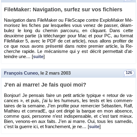
Fi­le­Ma­ker: Na­vi­ga­tion, sur­fez sur vos fi­chiers
Na­vi­ga­tion dans Fi­le­Ma­ker ou Fi­leS­cape contre Ex­plo­Ma­ker Mé­
mo­ri­sez les fiches par les­quelles vous venez de pas­ser, dé­am­
bu­lez le long du che­min par­couru, en cli­quant. Dans cette
deuxième par­tie (à té­lé­char­ger pour Mac et pour PC, au for­mat
Fi­le­Ma­ker 5, avec le PDF de cet ar­ticle), nous al­lons pro­fi­ter de
ce que nous avons pré­senté dans notre pre­mier ar­ticle, la Re­
cherche ra­pide. Le mé­ca­nisme qui y est dé­crit per­met­tait d’at­
teindre une… [
suite
]
François Cuneo
, le
2 mars 2003
126
J’en ai marre! Je fais quoi moi?
Bon­jour! Je pen­sais faire un petit ar­ticle ty­pique « re­tour de va­
cances », et puis, j’ai lu les hu­meurs, les tests et les com­men­
taires de la se­maine. J’en pro­fite pour re­mer­cier Sé­bas­tien, Ralf,
Ma­thieu et com­radE, qui ont di­rigé la barque en mon ab­sence,
comme quoi, per­sonne n’est in­dis­pen­sable, et c’est tant mieux.
Bien, ve­nons-en aux faits. J’en ai marre. Oui, tous les sa­me­dis,
c’est la guerre ici, et fran­che­ment, je ne… [
suite
]