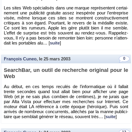
Les sites Web spé­cia­li­sés dans une marque re­pré­sentent cer­tai­
ne­ment une pu­bli­cité gra­tuite assez in­es­pé­rée pour l’en­tre­prise
visée, même lorsque ces sites se montrent construc­ti­ve­ment
cri­tiques à son égard. Pour­tant, le re­vers de la mé­daille existe.
Ce sont les ru­meurs. Apple les gère plu­tôt bien il me semble.
L’ef­fet de sur­prise est très sou­vent au ren­dez-vous. Rap­pe­lez-
vous, Il n’y a pas be­soin de re­mon­ter bien loin: per­sonne n’at­ten­
dait les por­tables alu… [
suite
]
François Cuneo
, le
25 mars 2003
0
Search­Bar, un outil de re­cherche ori­gi­nal pour le
Web
Au début, en ces temps re­cu­lés de l’in­for­ma­tique où il fal­lait
trente se­condes quand tout al­lait bien pour af­fi­cher une page
Web (et je ne sais plus com­bien de cen­times), je ne ju­rais que
par Alta Vista pour ef­fec­tuer mes re­cherches sur In­ter­net. Ce
mo­teur était LA ré­fé­rence à cette époque (hé­roïque). Puis sont
ar­ri­vés de nom­breux concur­rents, al­lé­chés par la manne pu­bli­ci­
taire que sem­blait gé­né­rer le ré­seau, sou­vent très… [
suite
]