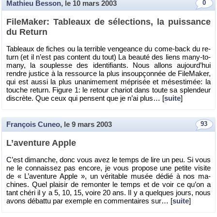
Mathieu Besson
, le
10 mars 2003
0
Fi­le­Ma­ker: Ta­bleaux de sé­lec­tions, la puis­sance
du Re­turn
Ta­bleaux de fiches ou la ter­rible ven­geance du come-back du re­
turn (et il n’est pas content du tout) La beauté des liens many-to-
many, la sou­plesse des iden­ti­fiants. Nous al­lons au­jour­d’hui
rendre jus­tice à la res­source la plus in­soup­çon­née de Fi­le­Ma­ker,
qui est aussi la plus una­ni­me­ment mé­pri­sée et més­es­ti­mée: la
touche re­turn. Fi­gure 1: le re­tour cha­riot dans toute sa splen­deur
dis­crète. Que ceux qui pensent que je n’ai plus… [
suite
]
François Cuneo
, le
9 mars 2003
93
L’aven­ture Apple
C’est di­manche, donc vous avez le temps de lire un peu. Si vous
ne le connais­sez pas en­core, je vous pro­pose une pe­tite vi­site
de « L’aven­ture Apple », un vé­ri­table musée dédié à nos ma­
chines. Quel plai­sir de re­mon­ter le temps et de voir ce qu’on a
tant chéri il y a 5, 10, 15, voire 20 ans. Il y a quelques jours, nous
avons dé­battu par exemple en com­men­taires sur… [
suite
]