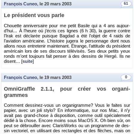
François Cuneo
, le
20 mars 2003
61
Le pré­sident vous parle
Chouette an­ni­ver­saire pour me petit Ba­sile qui a 4 ans au­jour­
d’hui… À l’heure où j’écris ces lignes (6 h 30), la guerre contre
l’Irak est dé­cla­rée puisque Bag­dad a été l’ob­jet de 4 raids de
l’avia­tion amé­ri­caine. L’his­toire ju­gera le per­son­nage dont nous
al­lons nous en­tre­te­nir main­te­nant. Étrange, l’at­ti­tude du pré­sident
amé­ri­cain lors de ses dis­cours té­lé­vi­sés. Ses deux pe­tits yeux
ronds m’ont tou­jours fait pen­ser à des des­sins de Hergé. Ils ne
disent… [
suite
]
François Cuneo
, le
19 mars 2003
0
Om­ni­Graffle 2.1.1, pour créer vos or­ga­ni­
grammes
Com­ment des­si­nez-vous un or­ga­ni­gramme? Vous le faites sur
pa­pier, avec un joli stylo? En in­for­ma­tique, sur nos Mac, il n’y
avait pas grand-chose à dis­po­si­tion, comme outil spé­cia­le­ment
dédié à la chose. En­core moins sous MacOS X. Oh bien sûr, on
peut se dé­brouiller avec Cla­ris­Works ou un pro­gramme de des­
sin vec­to­riel, en uti­li­sant des rec­tangles et des flèches, mais on