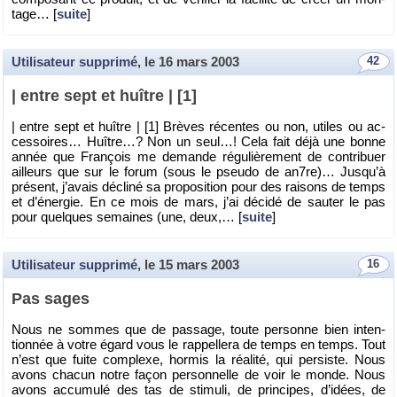
tage… [
suite
]
Utilisateur supprimé
, le
16 mars 2003
42
| entre sept et huître | [1]
| entre sept et huître | [1] Brèves ré­centes ou non, utiles ou ac­
ces­soires… Huître…? Non un seul…! Cela fait déjà une bonne
année que Fran­çois me de­mande ré­gu­liè­re­ment de contri­buer
ailleurs que sur le forum (sous le pseudo de an7re)… Jus­qu’à
pré­sent, j’avais dé­cliné sa pro­po­si­tion pour des rai­sons de temps
et d’éner­gie. En ce mois de mars, j’ai dé­cidé de sau­ter le pas
pour quelques se­maines (une, deux,… [
suite
]
Utilisateur supprimé
, le
15 mars 2003
16
Pas sages
Nous ne sommes que de pas­sage, toute per­sonne bien in­ten­
tion­née à votre égard vous le rap­pel­lera de temps en temps. Tout
n’est que fuite com­plexe, hor­mis la réa­lité, qui per­siste. Nous
avons cha­cun notre façon per­son­nelle de voir le monde. Nous
avons ac­cu­mulé des tas de sti­muli, de prin­cipes, d’idées, de