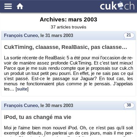
Archives:
mars 2003
37 articles trouvés
François Cuneo
, le
31 mars 2003
21
Cuk­Ti­ming, claaasse, Real­Ba­sic, pas claasse…
La sor­tie ré­cente de Real­Ba­sic 5 a été pour moi l’oc­ca­sion de re­
voir de ma­nière assez pro­fonde Cuk­Ti­ming. Et c’est tant mieux!
Parce que je me suis rendu compte que je pro­po­sais sur cuk.​ch
un pro­duit un tout petit peu pourri. En effet, je ne sais pas ce qui
s’est passé. Est-ce le pas­sage sur Ja­guar? En tout cas, les
menus ne fonc­tion­naient plus comme je le pen­sais. J’ap­pe­lais
les… [
suite
]
François Cuneo
, le
30 mars 2003
38
iPod, tu as changé ma vie
Moi je l’aime bien mon nou­vel iPod. Oh, ce n’est pas qu’il soit
exempt de dé­fauts, j’en par­le­rai un de ces jours, mais il me per­