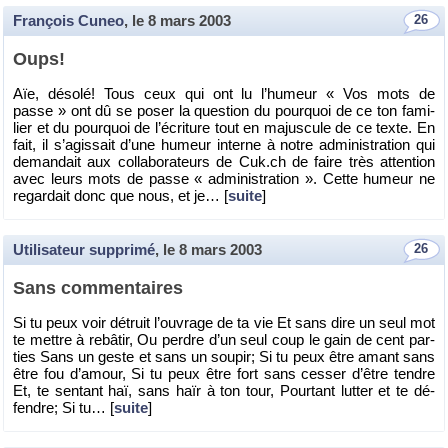
François Cuneo
, le
8 mars 2003
26
Oups!
Aïe, dé­solé! Tous ceux qui ont lu l’hu­meur « Vos mots de
passe » ont dû se poser la ques­tion du pour­quoi de ce ton fa­mi­
lier et du pour­quoi de l’écri­ture tout en ma­jus­cule de ce texte. En
fait, il s’agis­sait d’une hu­meur in­terne à notre ad­mi­nis­tra­tion qui
de­man­dait aux col­la­bo­ra­teurs de Cuk.​ch de faire très at­ten­tion
avec leurs mots de passe « ad­mi­nis­tra­tion ». Cette hu­meur ne
re­gar­dait donc que nous, et je… [
suite
]
Utilisateur supprimé
, le
8 mars 2003
26
Sans com­men­taires
Si tu peux voir dé­truit l’ou­vrage de ta vie Et sans dire un seul mot
te mettre à re­bâ­tir, Ou perdre d’un seul coup le gain de cent par­
ties Sans un geste et sans un sou­pir; Si tu peux être amant sans
être fou d’amour, Si tu peux être fort sans ces­ser d’être tendre
Et, te sen­tant haï, sans haïr à ton tour, Pour­tant lut­ter et te dé­
fendre; Si tu… [
suite
]