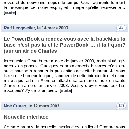
rêves et de sou­ve­nirs, de­puis le temps. Ces frag­ments forment
la mo­saïque de notre es­prit, et l’image qu’elle re­pré­sente…
[
suite
]
Ralf Lengweiler
, le
14 mars 2003
35
Le Po­wer­Book a ren­dez-vous avec la ba­se­Mais la
base n’est pas là et le Po­wer­Book … il fait quoi?
(sur un air de Charles
In­tro­duc­tion Cette hu­meur date de jan­vier 2003, mois plu­tôt gé­
né­reux en pannes. Quelques com­por­te­ments bi­zarres m’ont en­
suite poussé à re­por­ter la pu­bli­ca­tion de cette hu­meur. Je vous
livre cette hu­meur tel quel, flan­quée de cette in­tro­duc­tion et d’une
mise à jour à la fin. Alors on at­tache sa cein­ture et hop, on saute
2 mois en ar­rière, en jan­vier 2003. Vous y croyez vous, aux ho­
ro­scopes? J’y crois un peu… [
suite
]
Noé Cuneo
, le
12 mars 2003
157
Nou­velle in­ter­face
Comme pro­mis, la nou­velle in­ter­face est en ligne! Comme vous