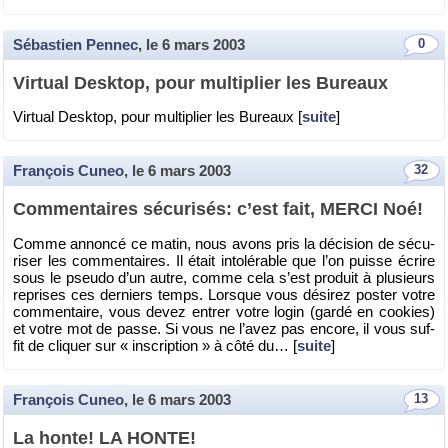
Sébastien Pennec
, le
6 mars 2003
0
Vir­tual Desk­top, pour mul­ti­plier les Bu­reaux
Vir­tual Desk­top, pour mul­ti­plier les Bu­reaux [
suite
]
François Cuneo
, le
6 mars 2003
32
Com­men­taires sé­cu­ri­sés: c’est fait, MERCI Noé!
Comme an­noncé ce matin, nous avons pris la dé­ci­sion de sé­cu­
ri­ser les com­men­taires. Il était in­to­lé­rable que l’on puisse écrire
sous le pseudo d’un autre, comme cela s’est pro­duit à plu­sieurs
re­prises ces der­niers temps. Lorsque vous dé­si­rez pos­ter votre
com­men­taire, vous devez en­trer votre login (gardé en co­okies)
et votre mot de passe. Si vous ne l’avez pas en­core, il vous suf­
fit de cli­quer sur « ins­crip­tion » à côté du… [
suite
]
François Cuneo
, le
6 mars 2003
13
La honte! LA HONTE!