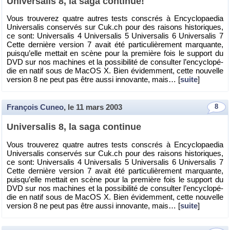
Uni­ver­sa­lis 8, la saga conti­nue!
Vous trou­ve­rez quatre autres tests conscrés à En­cy­clo­pae­dia
Uni­ver­sa­lis conser­vés sur Cuk.​ch pour des rai­sons his­to­riques,
ce sont: Uni­ver­sa­lis 4 Uni­ver­sa­lis 5 Uni­ver­sa­lis 6 Uni­ver­sa­lis 7
Cette der­nière ver­sion 7 avait été par­ti­cu­liè­re­ment mar­quante,
puis­qu’elle met­tait en scène pour la pre­mière fois le sup­port du
DVD sur nos ma­chines et la pos­si­bi­lité de consul­ter l’en­cy­clo­pé­
die en natif sous de MacOS X. Bien évi­dem­ment, cette nou­velle
ver­sion 8 ne peut pas être aussi in­no­vante, mais… [
suite
]
François Cuneo
, le
11 mars 2003
8
Uni­ver­sa­lis 8, la saga conti­nue
Vous trou­ve­rez quatre autres tests conscrés à En­cy­clo­pae­dia
Uni­ver­sa­lis conser­vés sur Cuk.​ch pour des rai­sons his­to­riques,
ce sont: Uni­ver­sa­lis 4 Uni­ver­sa­lis 5 Uni­ver­sa­lis 6 Uni­ver­sa­lis 7
Cette der­nière ver­sion 7 avait été par­ti­cu­liè­re­ment mar­quante,
puis­qu’elle met­tait en scène pour la pre­mière fois le sup­port du
DVD sur nos ma­chines et la pos­si­bi­lité de consul­ter l’en­cy­clo­pé­
die en natif sous de MacOS X. Bien évi­dem­ment, cette nou­velle
ver­sion 8 ne peut pas être aussi in­no­vante, mais… [
suite
]