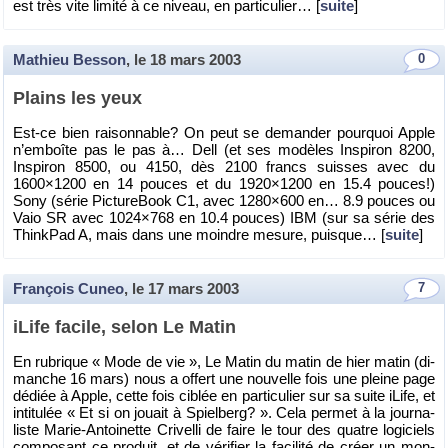
est très vite li­mité à ce ni­veau, en par­ti­cu­lier… [
suite
]
Mathieu Besson
, le
18 mars 2003
0
Plains les yeux
Est-ce bien rai­son­nable? On peut se de­man­der pour­quoi Apple
n’em­boîte pas le pas à… Dell (et ses mo­dèles Ins­pi­ron 8200,
Ins­pi­ron 8500, ou 4150, dès 2100 francs suisses avec du
1600×1200 en 14 pouces et du 1920×1200 en 15.4 pouces!)
Sony (série Pic­tu­re­Book C1, avec 1280×600 en… 8.9 pouces ou
Vaio SR avec 1024×768 en 10.4 pouces) IBM (sur sa série des
Think­Pad A, mais dans une moindre me­sure, puisque… [
suite
]
François Cuneo
, le
17 mars 2003
7
iLife fa­cile, selon Le Matin
En ru­brique « Mode de vie », Le Matin du matin de hier matin (di­
manche 16 mars) nous a of­fert une nou­velle fois une pleine page
dé­diée à Apple, cette fois ci­blée en par­ti­cu­lier sur sa suite iLife, et
in­ti­tu­lée « Et si on jouait à Spiel­berg? ». Cela per­met à la jour­na­
liste Ma­rie-An­toi­nette Cri­velli de faire le tour des quatre lo­gi­ciels
com­po­sant ce pro­duit, et de vé­ri­fier la fa­ci­lité de créer un mon­