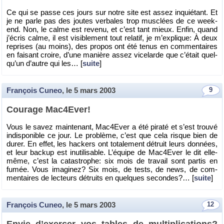
Ce qui se passe ces jours sur notre site est assez in­quié­tant. Et
je ne parle pas des joutes ver­bales trop mus­clées de ce week-
end. Non, le calme est re­venu, et c’est tant mieux. Enfin, quand
j’écris calme, il est vi­si­ble­ment tout re­la­tif, je m’ex­plique: À deux
re­prises (au moins), des pro­pos ont été tenus en com­men­taires
en fai­sant croire, d’une ma­nière assez vi­ce­larde que c’était quel­
qu’un d’autre qui les… [
suite
]
François Cuneo
, le
5 mars 2003
9
Cou­rage Mac4E­ver!
Vous le savez main­te­nant, Mac4E­ver a été pi­raté et s’est trouvé
in­dis­po­nible ce jour. Le pro­blème, c’est que cela risque bien de
durer. En effet, les ha­ckers ont to­ta­le­ment dé­truit leurs don­nées,
et leur ba­ckup est in­uti­li­sable. L’équipe de Mac4E­ver le dit elle-
même, c’est la ca­tas­trophe: six mois de tra­vail sont par­tis en
fumée. Vous ima­gi­nez? Six mois, de tests, de news, de com­
men­taires de lec­teurs dé­truits en quelques se­condes?… [
suite
]
François Cuneo
, le
5 mars 2003
12