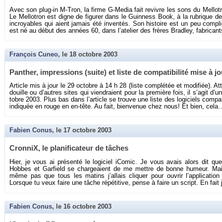
Avec son plug-in M-Tron, la firme G-Me­dia fait re­vivre les sons du Mel­lo­t
Le Mel­lo­tron est digne de fi­gu­rer dans le Guin­ness Book, à la ru­brique d
in­croyables qui aient ja­mais été in­ven­tés. Son his­toire est un peu com­pl
est né au début des an­nées 60, dans l’ate­lier des frères Brad­ley, fa­bri­ca
François Cuneo
, le
18 octobre 2003
Pan­ther, im­pres­sions (suite) et liste de com­pa­ti­bi­lité mise à j
Ar­ticle mis à jour le 29 oc­tobre à 14 h 28 (liste com­plé­tée et mo­di­fiée). At­
douille ou d’autres sites qui vien­draient pour la pre­mière fois, il s’agit d
tobre 2003. Plus bas dans l’ar­ticle se trouve une liste des lo­gi­ciels com­pa
in­di­quée en rouge en en-tête. Au fait, bien­ve­nue chez nous! Et bien, cela
Fabien Conus
, le
17 octobre 2003
Cron­niX, le pla­ni­fi­ca­teur de tâches
Hier, je vous ai pré­senté le lo­gi­ciel iCo­mic. Je vous avais alors dit que
Hobbes et Gar­field se char­geaient de me mettre de bonne hu­meur. Mai
même pas que tous les ma­tins j’al­lais cli­quer pour ou­vrir l’ap­pli­ca­t
Lorsque tu veux faire une tâche ré­pé­ti­tive, pense à faire un script. En fait 
Fabien Conus
, le
16 octobre 2003