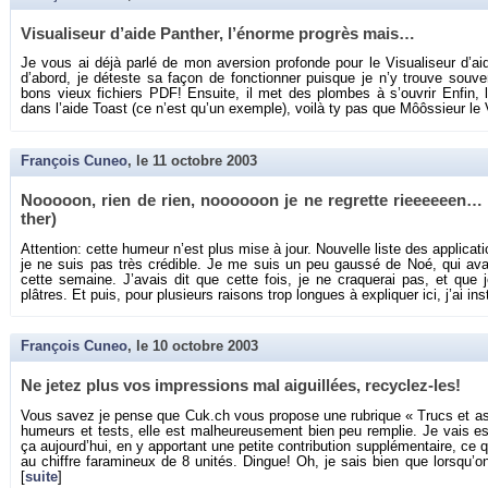
Vi­sua­li­seur d’aide Pan­ther, l’énorme pro­grès mais…
Je vous ai déjà parlé de mon aver­sion pro­fonde pour le Vi­sua­li­seur d’ai
d’abord, je dé­teste sa façon de fonc­tion­ner puisque je n’y trouve sou­
bons vieux fi­chiers PDF! En­suite, il met des plombes à s’ou­vrir Enfin
dans l’aide Toast (ce n’est qu’un exemple), voilà ty pas que Môôs­sieur le Vi
François Cuneo
, le
11 octobre 2003
Nooooon, rien de rien, noooooon je ne re­grette rieeeeeen… 
ther)
At­ten­tion: cette hu­meur n’est plus mise à jour. Nou­velle liste des ap­pli­ca­t
je ne suis pas très cré­dible. Je me suis un peu gaussé de Noé, qui avait
cette se­maine. J’avais dit que cette fois, je ne cra­que­rai pas, et que je
plâtres. Et puis, pour plu­sieurs rai­sons trop longues à ex­pli­quer ici, j’ai ins
François Cuneo
, le
10 octobre 2003
Ne jetez plus vos im­pres­sions mal ai­guillées, re­cy­clez-les!
Vous savez je pense que Cuk.​ch vous pro­pose une ru­brique « Trucs et as
hu­meurs et tests, elle est mal­heu­reu­se­ment bien peu rem­plie. Je vais es­
ça au­jour­d’hui, en y ap­por­tant une pe­tite contri­bu­tion sup­plé­men­taire, 
au chiffre fa­ra­mi­neux de 8 uni­tés. Dingue! Oh, je sais bien que lors­qu’
[
suite
]