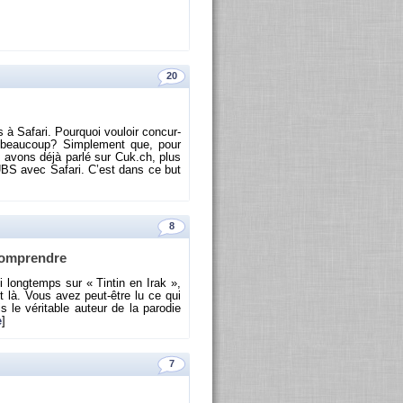
20
s à Sa­fari. Pour­quoi vou­loir concur­
ait beau­coup? Sim­ple­ment que, pour
ous avons déjà parlé sur Cuk.​ch, plus
e l’UBS avec Sa­fari. C’est dans ce but
8
com­prendre
 long­temps sur « Tin­tin en Irak »,
et là. Vous avez peut-être lu ce qui
e vé­ri­table au­teur de la pa­ro­die
e
]
7