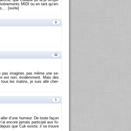
­ticle, que Cu­base (et là je sim­pli­
es évé­ne­ments MIDI ou en tant qu’en­
is,… [
suite
]
0
32
 ne pas ima­gi­ner, pas même une se­
nse est non, évi­dem­ment. Mais des
tous les ma­tins, je suis allé cher­
1
y aller d’une hu­meur. De toute façon
’ai en­core ja­mais par­ti­cipé aux fo­
 de­puis que Cuk existe, il se trouve