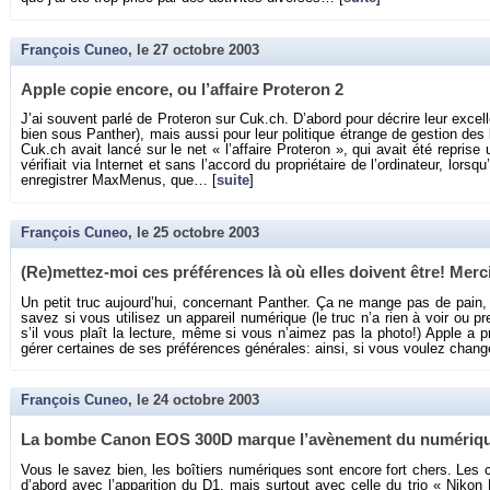
François Cuneo
, le
27 octobre 2003
Apple copie en­core, ou l’af­faire Pro­te­ron 2
J’ai sou­vent parlé de Pro­te­ron sur Cuk.​ch. D’abord pour dé­crire leur ex­ce
bien sous Pan­ther), mais aussi pour leur po­li­tique étrange de ges­tion des 
Cuk.​ch avait lancé sur le net « l’af­faire Pro­te­ron », qui avait été re­prise
vé­ri­fiait via In­ter­net et sans l’ac­cord du pro­prié­taire de l’or­di­na­teur, lor
en­re­gis­trer Max­Me­nus, que… [
suite
]
François Cuneo
, le
25 octobre 2003
(Re)met­tez-moi ces pré­fé­rences là où elles doivent être! Mer
Un petit truc au­jour­d’hui, concer­nant Pan­ther. Ça ne mange pas de pain,
savez si vous uti­li­sez un ap­pa­reil nu­mé­rique (le truc n’a rien à voir ou
s’il vous plaît la lec­ture, même si vous n’ai­mez pas la photo!) Apple a 
gérer cer­taines de ses pré­fé­rences gé­né­rales: ainsi, si vous vou­lez chan­
François Cuneo
, le
24 octobre 2003
La bombe Canon EOS 300D marque l’avè­ne­ment du nu­mé­riq
Vous le savez bien, les boî­tiers nu­mé­riques sont en­core fort chers. Le
d’abord avec l’ap­pa­ri­tion du D1, mais sur­tout avec celle du trio « Nik