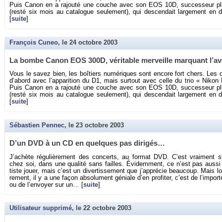
Puis Canon en a ra­jouté une couche avec son EOS 10D, suc­ces­seur pl
(resté six mois au ca­ta­logue seule­ment), qui des­cen­dait lar­ge­ment
[
suite
]
François Cuneo
, le
24 octobre 2003
La bombe Canon EOS 300D, vé­ri­table mer­veille mar­quant l’av
Vous le savez bien, les boî­tiers nu­mé­riques sont en­core fort chers. Le
d’abord avec l’ap­pa­ri­tion du D1, mais sur­tout avec celle du trio « Nik
Puis Canon en a ra­jouté une couche avec son EOS 10D, suc­ces­seur pl
(resté six mois au ca­ta­logue seule­ment), qui des­cen­dait lar­ge­ment
[
suite
]
Sébastien Pennec
, le
23 octobre 2003
D’un DVD à un CD en quelques pas di­ri­gés…
J’achète ré­gu­liè­re­ment des concerts, au for­mat DVD. C’est vrai­ment 
chez soi, dans une qua­lité sans failles. Évi­dem­ment, ce n’est pas aussi b
tiste jouer, mais c’est un di­ver­tis­se­ment que j’ap­pré­cie beau­coup. Mais lor
re­ment, il y a une façon ab­so­lu­ment gé­niale d’en pro­fi­ter, c’est de l’im­por­te
ou de l’en­voyer sur un… [
suite
]
Utilisateur supprimé
, le
22 octobre 2003