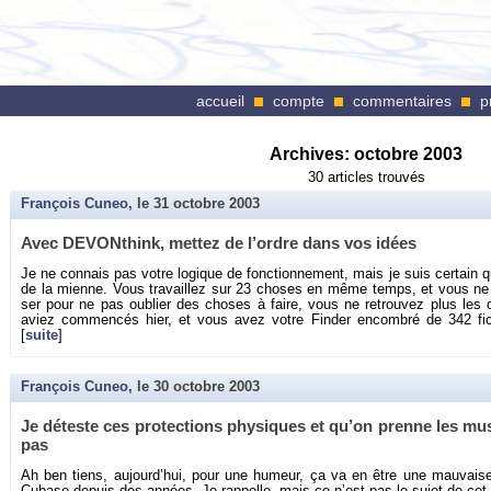
accueil
compte
commentaires
p
Archives:
octobre 2003
30 articles trouvés
François Cuneo
, le
31 octobre 2003
Avec DE­VON­think, met­tez de l’ordre dans vos idées
Je ne connais pas votre lo­gique de fonc­tion­ne­ment, mais je suis cer­tain q
de la mienne. Vous tra­vaillez sur 23 choses en même temps, et vous ne 
ser pour ne pas ou­blier des choses à faire, vous ne re­trou­vez plus les 
aviez com­men­cés hier, et vous avez votre Fin­der en­com­bré de 342 fi­ch
[
suite
]
François Cuneo
, le
30 octobre 2003
Je dé­teste ces pro­tec­tions phy­siques et qu’on prenne les mu­
pas
Ah ben tiens, au­jour­d’hui, pour une hu­meur, ça va en être une mau­vaise.