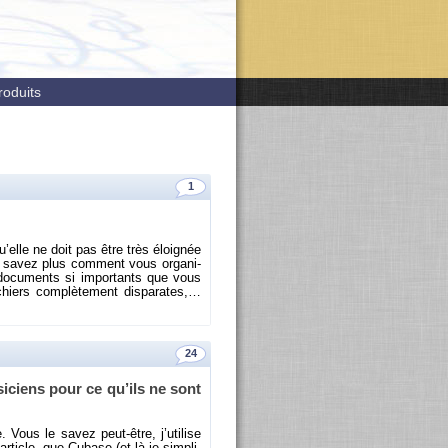
roduits
1
u’elle ne doit pas être très éloi­gnée
savez plus com­ment vous or­ga­ni­
do­cu­ments si im­por­tants que vous
iers com­plè­te­ment dis­pa­rates,…
24
si­ciens pour ce qu’ils ne sont
 Vous le savez peut-être, j’uti­lise