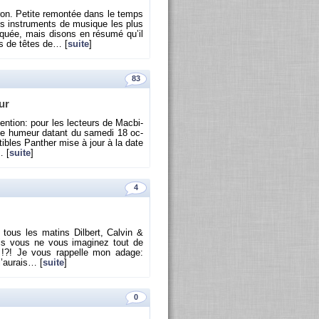
ron. Pe­tite re­mon­tée dans le temps
es ins­tru­ments de mu­sique les plus
i­quée, mais di­sons en ré­sumé qu’il
nts de têtes de… [
suite
]
83
our
ten­tion: pour les lec­teurs de Mac­bi­
’une hu­meur da­tant du sa­medi 18 oc­
­tibles Pan­ther mise à jour à la date
… [
suite
]
4
 tous les ma­tins Dil­bert, Cal­vin &
s vous ne vous ima­gi­nez tout de
ion !?! Je vous rap­pelle mon adage:
j’au­rais… [
suite
]
0