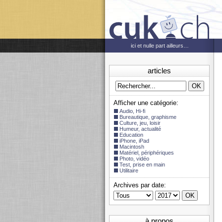
ici et nulle part ailleurs…
articles
Afficher une catégorie:
Audio, Hi-fi
Bureautique, graphisme
Culture, jeu, loisir
Humeur, actualité
Education
iPhone, iPad
Macintosh
Matériel, périphériques
Photo, vidéo
Test, prise en main
Utilitaire
Archives par date:
à propos