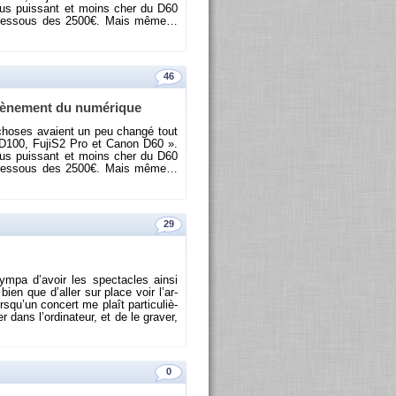
us puis­sant et moins cher du D60
 en des­sous des 2500€. Mais même…
46
è­ne­ment du nu­mé­rique
s choses avaient un peu changé tout
on D100, Fu­jiS2 Pro et Canon D60 ».
us puis­sant et moins cher du D60
 en des­sous des 2500€. Mais même…
29
sympa d’avoir les spec­tacles ainsi
ien que d’al­ler sur place voir l’ar­
s­qu’un concert me plaît par­ti­cu­liè­
r dans l’or­di­na­teur, et de le gra­ver,
0