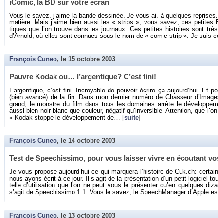
iCo­mic, la BD sur votre écran
Vous le savez, j’aime la bande des­si­née. Je vous ai, à quelques re­prise
ma­tière. Mais j’aime bien aussi les « strips », vous savez, ces pe­tites 
tiques que l’on trouve dans les jour­naux. Ces pe­tites his­toires sont tr
d’Ar­nold, où elles sont connues sous le nom de « comic strip ». Je suis c
François Cuneo
, le
15 octobre 2003
Pauvre Kodak ou… l’ar­gen­tique? C’est fini!
L’ar­gen­tique, c’est fini. In­croyable de pou­voir écrire ça au­jour­d’hui. Et po
(bien avancé) de la fin. Dans mon der­nier nu­méro de Chas­seur d’Image
grand, le monstre du film dans tous les do­maines ar­rête le dé­ve­lop­pe­me
aussi bien noir-blanc que cou­leur, né­ga­tif qu’in­ver­sible. At­ten­tion, que l
« Kodak stoppe le dé­ve­lop­pe­ment de… [
suite
]
François Cuneo
, le
14 octobre 2003
Test de Spee­chis­simo, pour vous lais­ser vivre en écou­tant vo
Je vous pro­pose au­jour­d’hui ce qui mar­quera l’his­toire de Cuk.​ch:​ cer­tai­
nous ayons écrit à ce jour. Il s’agit de la pré­sen­ta­tion d’un petit lo­gi­ciel tou
telle d’uti­li­sa­tion que l’on ne peut vous le pré­sen­ter qu’en quelques di­z
s’agit de Spee­chis­simo 1.1. Vous le savez, le Speech­Ma­na­ger d’Apple est
François Cuneo
, le
13 octobre 2003