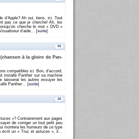
de d’Apple? Ah oui, tiens, ici. Tout
vent pas ce que je cherche! Ah, les
, lors­qu’on cherche le mot « DVD »
­sua­li­seur d’aide… [
suite
]
60
(chan­son à la gloire de Pan­
ions com­pa­tibles ici. Bon, d’ac­cord,
 ins­tallé Pan­ther sur sa ma­chine
 lais­se­rai les autres es­suyer les
­tallé Pan­ther… [
suite
]
26
­tuces »? Contrai­re­ment aux pages
sayer de cor­ri­ger un tout petit peu
ce qui mon­tera les hu­meurs de ce type
on écrit un « Truc et as­tuces », il…