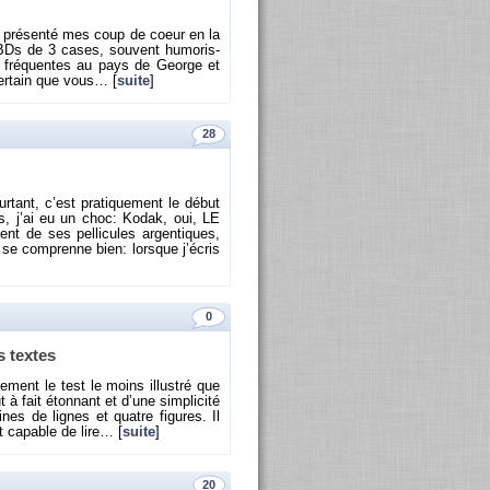
s, pré­senté mes coup de coeur en la
BDs de 3 cases, sou­vent hu­mo­ris­
ès fré­quentes au pays de George et
er­tain que vous… [
suite
]
28
ur­tant, c’est pra­ti­que­ment le début
s, j’ai eu un choc: Kodak, oui, LE
nt de ses pel­li­cules ar­gen­tiques,
’on se com­prenne bien: lorsque j’écris
0
s textes
ne­ment le test le moins illus­tré que
t à fait éton­nant et d’une sim­pli­cité
aines de lignes et quatre fi­gures. Il
 ca­pable de lire… [
suite
]
20