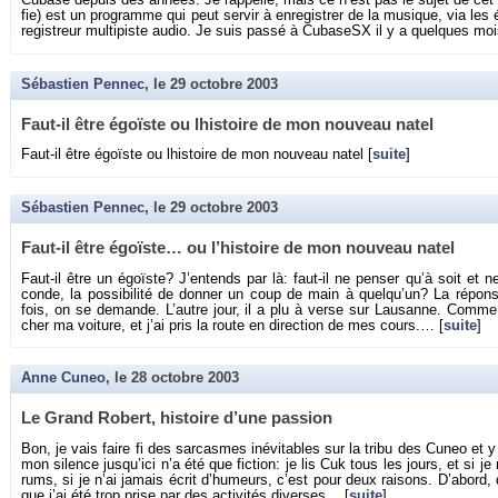
Cu­base de­puis des an­nées. Je rap­pelle, mais ce n’est pas le sujet de cet ar
fie) est un pro­gramme qui peut ser­vir à en­re­gis­trer de la mu­sique, via l
re­gis­treur mul­ti­piste audio. Je suis passé à Cu­ba­seSX il y a quelques mo
Sébastien Pennec
, le
29 octobre 2003
Faut-il être égoïste ou lhis­toire de mon nou­veau natel
Faut-il être égoïste ou lhis­toire de mon nou­veau natel [
suite
]
Sébastien Pennec
, le
29 octobre 2003
Faut-il être égoïste… ou l’his­toire de mon nou­veau natel
Faut-il être un égoïste? J’en­tends par là: faut-il ne pen­ser qu’à soit et
conde, la pos­si­bi­lité de don­ner un coup de main à quel­qu’un? La ré­po
fois, on se de­mande. L’autre jour, il a plu à verse sur Lau­sanne. Comme 
cher ma voi­ture, et j’ai pris la route en di­rec­tion de mes cours.… [
suite
]
Anne Cuneo
, le
28 octobre 2003
Le Grand Ro­bert, his­toire d’une pas­sion
Bon, je vais faire fi des sar­casmes in­évi­tables sur la tribu des Cuneo et 
mon si­lence jus­qu’ici n’a été que fic­tion: je lis Cuk tous les jours, et si je n
rums, si je n’ai ja­mais écrit d’hu­meurs, c’est pour deux rai­sons. D’abord,
que j’ai été trop prise par des ac­ti­vi­tés di­verses… [
suite
]