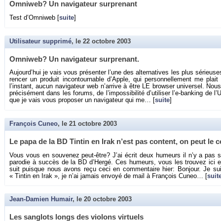
Om­ni­web? Un na­vi­ga­teur sur­pre­nant
Test d’Om­ni­web [
suite
]
Utilisateur supprimé
, le
22 octobre 2003
Om­ni­web? Un na­vi­ga­teur sur­pre­nant.
Au­jour­d’hui je vais vous pré­sen­ter l’une des al­ter­na­tives les plus sé­rieuse
ren­cer un pro­duit in­con­tour­nable d’Apple, qui per­son­nel­le­ment me pl
l’ins­tant, aucun na­vi­ga­teur web n’ar­rive à être LE brow­ser uni­ver­sel. N
pré­ci­sé­ment dans les fo­rums, de l’im­pos­si­bi­lité d’uti­li­ser l’e-ban­king d
que je vais vous pro­po­ser un na­vi­ga­teur qui me… [
suite
]
François Cuneo
, le
21 octobre 2003
Le papa de la BD Tin­tin en Irak n’est pas content, on peut le 
Vous vous en sou­ve­nez peut-être? J’ai écrit deux hu­meurs il n’y a pas si
pa­ro­die à suc­cès de la BD d’Hergé. Ces hu­meurs, vous les trou­vez ici 
suit puisque nous avons reçu ceci en com­men­taire hier: Bon­jour. Je suis l
« Tin­tin en Irak », je n’ai ja­mais en­voyé de mail à Fran­çois Cuneo… [
suit
Jean-Damien Humair
, le
20 octobre 2003
Les san­glots longs des vio­lons vir­tuels