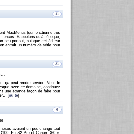
41
llent Max­Me­nus (qui fonc­tionne très
li­cences. Rap­pe­lons qu’à l’époque,
 un peu par­tout, puisque cet édi­teur
s­qu’on en­trait un nu­méro de série pour
21
ci…
 et ça peut rendre ser­vice. Vous le
 presque avec ce do­maine, conti­nuez
pris une étrange façon de faire pour
ger… [
suite
]
0
ue
s choses avaient un peu changé tout
on D100, Fu­jiS2 Pro et Canon D60 ».