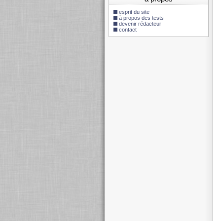
esprit du site
à propos des tests
devenir rédacteur
contact