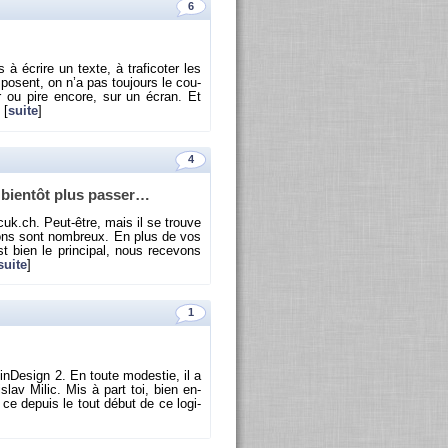
6
 écrire un texte, à tra­fi­co­ter les
­posent, on n’a pas tou­jours le cou­
r ou pire en­core, sur un écran. Et
 [
suite
]
4
t bien­tôt plus pas­ser…
cuk.​ch. Peut-être, mais il se trouve
sons sont nom­breux. En plus de vos
 bien le prin­ci­pal, nous re­ce­vons
suite
]
1
n­De­sign 2. En toute mo­des­tie, il a
­slav Milic. Mis à part toi, bien en­
 ce de­puis le tout début de ce lo­gi­