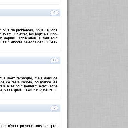
3
t plus de pro­blèmes, nous l’avions
avant. En effet, les lo­gi­ciels Pho­
de­puis l’ap­pli­ca­tion. Il faut tout
 il faut en­core té­lé­char­ger EPSON
12
 vous avez re­mar­qué, mais dans ce
ns ce res­tau­rant-là, on mange les
us allez tout heu­reux avec la­dite
une pizza quoi… Les na­vi­ga­teurs,…
0
gent qui ré­sout presque tous nos pro­