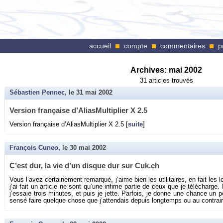
accueil
compte
commentaires
p
Archives:
mai 2002
31 articles trouvés
Sébastien Pennec
, le
31 mai 2002
Ver­sion fran­çaise d’Alias­Mul­ti­plier X 2.5
Ver­sion fran­çaise d’Alias­Mul­ti­plier X 2.5 [
suite
]
François Cuneo
, le
30 mai 2002
C’est dur, la vie d’un disque dur sur Cuk.​ch
Vous l’avez cer­tai­ne­ment re­mar­qué, j’aime bien les uti­li­taires, en fait les 
j’ai fait un ar­ticle ne sont qu’une in­fime par­tie de ceux que je té­lé­charge. E
j’es­saie trois mi­nutes, et puis je jette. Par­fois, je donne une chance un p
sensé faire quelque chose que j’at­ten­dais de­puis long­temps ou au contrair