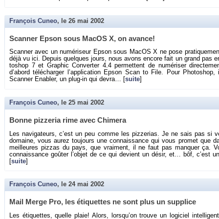
François Cuneo
, le
26 mai 2002
Scan­ner Epson sous MacOS X, on avance!
Scan­ner avec un nu­mé­ri­seur Epson sous MacOS X ne pose pra­ti­que­men
déjà vu ici. De­puis quelques jours, nous avons en­core fait un grand pas en 
to­shop 7 et Gra­phic Conver­ter 4.4 per­mettent de nu­mé­ri­ser di­rec­te­ment 
d’abord té­lé­char­ger l’ap­pli­ca­tion Epson Scan to File. Pour Pho­to­shop,
Scan­ner En­abler, un plug-in qui devra… [
suite
]
François Cuneo
, le
25 mai 2002
Bonne piz­ze­ria rime avec Chi­mera
Les na­vi­ga­teurs, c’est un peu comme les piz­ze­rias. Je ne sais pas si
do­maine, vous aurez tou­jours une connais­sance qui vous pro­met que da
meilleures piz­zas du pays, que vrai­ment, il ne faut pas man­quer ça. Vo
connais­sance goû­ter l’ob­jet de ce qui de­vient un désir, et… bôf, c’est 
[
suite
]
François Cuneo
, le
24 mai 2002
Mail Merge Pro, les éti­quettes ne sont plus un sup­plice
Les éti­quettes, quelle plaie! Alors, lors­qu’on trouve un lo­gi­ciel in­tel­li­