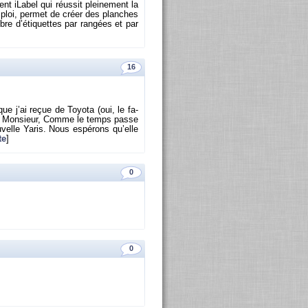
 iLa­bel qui réus­sit plei­ne­ment la
m­ploi, per­met de créer des planches
bre d’éti­quettes par ran­gées et par
16
que j’ai reçue de Toyota (oui, le fa­
­tie Mon­sieur, Comme le temps passe
velle Yaris. Nous es­pé­rons qu’elle
te
]
0
0