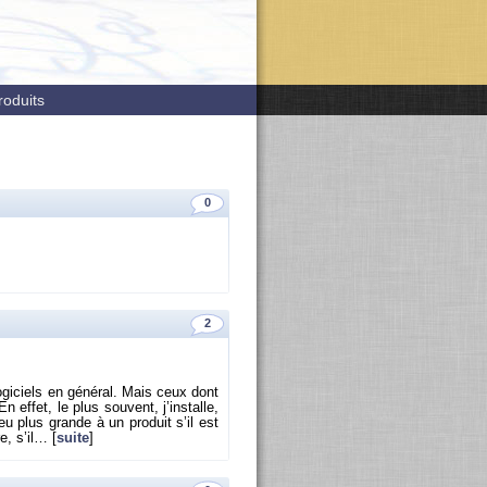
roduits
0
2
lo­gi­ciels en gé­né­ral. Mais ceux dont
n effet, le plus sou­vent, j’ins­talle,
eu plus grande à un pro­duit s’il est
e, s’il… [
suite
]