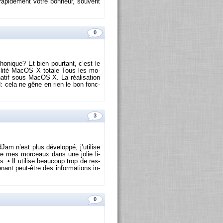
a­pi­de­ment votre bon­heur, sou­vent
0
pho­nique? Et bien pour­tant, c’est le
­bi­lité MacOS X to­tale Tous les mo­
natif sous MacOS X. La réa­li­sa­tion
d: cela ne gêne en rien le bon fonc­
3
m n’est plus dé­ve­loppé, j’uti­lise
 garde mes mor­ceaux dans une jolie li­
: • Il uti­lise beau­coup trop de res­
nant peut-être des in­for­ma­tions in­
0