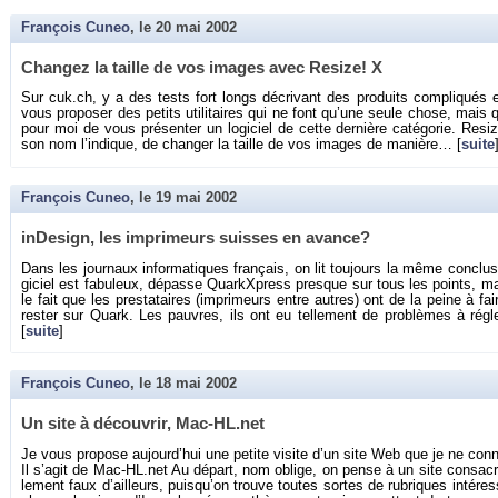
François Cuneo
, le
20 mai 2002
Chan­gez la taille de vos images avec Re­size! X
Sur cuk.​ch, y a des tests fort longs dé­cri­vant des pro­duits com­pli­qués 
vous pro­po­ser des pe­tits uti­li­taires qui ne font qu’une seule chose, mais qu
pour moi de vous pré­sen­ter un lo­gi­ciel de cette der­nière ca­té­go­rie. R
son nom l’in­dique, de chan­ger la taille de vos images de ma­nière… [
suite
François Cuneo
, le
19 mai 2002
in­De­sign, les im­pri­meurs suisses en avance?
Dans les jour­naux in­for­ma­tiques fran­çais, on lit tou­jours la même conclu­si
gi­ciel est fa­bu­leux, dé­passe QuarkX­press presque sur tous les points, mai
le fait que les pres­ta­taires (im­pri­meurs entre autres) ont de la peine à faire
res­ter sur Quark. Les pauvres, ils ont eu tel­le­ment de pro­blèmes à ré­
[
suite
]
François Cuneo
, le
18 mai 2002
Un site à dé­cou­vrir, Mac-HL.​net
Je vous pro­pose au­jour­d’hui une pe­tite vi­site d’un site Web que je ne con
Il s’agit de Mac-HL.​net Au dé­part, nom oblige, on pense à un site consa­cr
le­ment faux d’ailleurs, puis­qu’on trouve toutes sortes de ru­briques in­té­