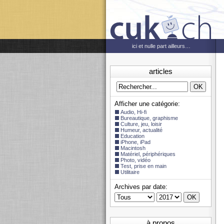
ici et nulle part ailleurs…
articles
Afficher une catégorie:
Audio, Hi-fi
Bureautique, graphisme
Culture, jeu, loisir
Humeur, actualité
Education
iPhone, iPad
Macintosh
Matériel, périphériques
Photo, vidéo
Test, prise en main
Utilitaire
Archives par date:
à propos