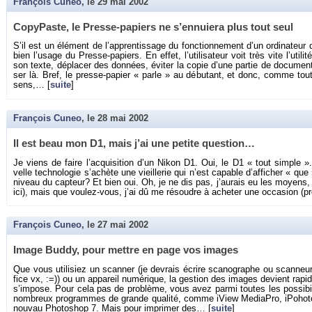
François Cuneo
, le
29 mai 2002
Co­py­Paste, le Presse-pa­piers ne s’en­nuiera plus tout seul
S’il est un élé­ment de l’ap­pren­tis­sage du fonc­tion­ne­ment d’un or­di­na­te
bien l’usage du Presse-pa­piers. En effet, l’uti­li­sa­teur voit très vite l’uti­lité
son texte, dé­pla­cer des don­nées, évi­ter la copie d’une par­tie de do­cu­me
ser là. Bref, le presse-pa­pier « parle » au dé­bu­tant, et donc, comme tout
sens,… [
suite
]
François Cuneo
, le
28 mai 2002
Il est beau mon D1, mais j’ai une pe­tite ques­tion…
Je viens de faire l’ac­qui­si­tion d’un Nikon D1. Oui, le D1 « tout simple 
velle tech­no­lo­gie s’achète une vieille­rie qui n’est ca­pable d’af­fi­cher « q
ni­veau du cap­teur? Et bien oui. Oh, je ne dis pas, j’au­rais eu les moyens, 
ici), mais que vou­lez-vous, j’ai dû me ré­soudre à ache­ter une oc­ca­sion (pro­
François Cuneo
, le
27 mai 2002
Image Buddy, pour mettre en page vos images
Que vous uti­li­siez un scan­ner (je de­vrais écrire sca­no­graphe ou scan­ne
fice vx, :=)) ou un ap­pa­reil nu­mé­rique, la ges­tion des images de­vient ra­pi­
s’im­pose. Pour cela pas de pro­blème, vous avez parmi toutes les pos­si­bi­li
nom­breux pro­grammes de grande qua­lité, comme iView Me­dia­Pro, iPo­hoto o
nou­vau Pho­to­shop 7. Mais pour im­pri­mer des… [
suite
]