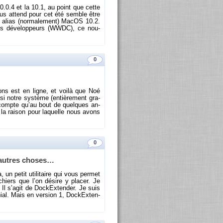
0.0.4 et la 10.1, au point que cette
us at­tend pour cet été semble être
ar, alias (nor­ma­le­ment) MacOS 10.2.
 des dé­ve­lop­peurs (WWDC), ce nou­
0
ions est en ligne, et voilà que Noé
si notre sys­tème (en­tiè­re­ment gra­
us compte qu’au bout de quelques an­
t la rai­son pour la­quelle nous avons
0
e autres choses…
un petit uti­li­taire qui vous per­met
chiers que l’on dé­sire y pla­cer. Je
 Il s’agit de Do­ckEx­ten­der. Je suis
é­nial. Mais en ver­sion 1, Do­ckEx­ten­