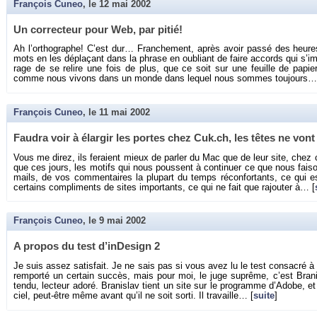
François Cuneo
, le
12 mai 2002
Un cor­rec­teur pour Web, par pitié!
Ah l’or­tho­graphe! C’est dur… Fran­che­ment, après avoir passé des heures à
mots en les dé­pla­çant dans la phrase en ou­bliant de faire ac­cords qui s’im
rage de se re­lire une fois de plus, que ce soit sur une feuille de pa­pie
comme nous vi­vons dans un monde dans le­quel nous sommes tou­jours…
François Cuneo
, le
11 mai 2002
Fau­dra voir à élar­gir les portes chez Cuk.​ch, les têtes ne von
Vous me direz, ils fe­raient mieux de par­ler du Mac que de leur site, chez 
que ces jours, les mo­tifs qui nous poussent à conti­nuer ce que nous fai­
mails, de vos com­men­taires la plu­part du temps ré­con­for­tants, ce qui est
cer­tains com­pli­ments de sites im­por­tants, ce qui ne fait que ra­jou­ter à… [
François Cuneo
, le
9 mai 2002
A pro­pos du test d’in­De­sign 2
Je suis assez sa­tis­fait. Je ne sais pas si vous avez lu le test consa­cré à i
rem­porté un cer­tain suc­cès, mais pour moi, le juge su­prême, c’est Bra­ni
tendu, lec­teur adoré. Bra­ni­slav tient un site sur le pro­gramme d’Adobe, et
ciel, peut-être même avant qu’il ne soit sorti. Il tra­vaille… [
suite
]