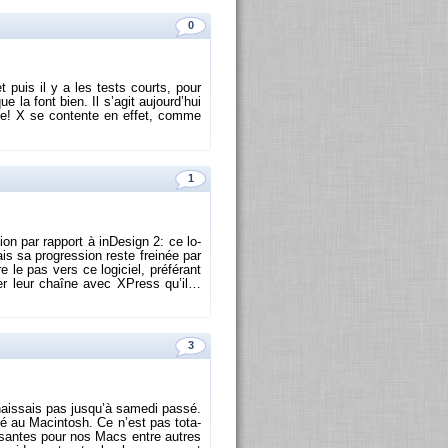
0
et puis il y a les tests courts, pour
e la font bien. Il s’agit au­jour­d’hui
e­size! X se contente en effet, comme
]
1
on par rap­port à in­De­sign 2: ce lo­
s sa pro­gres­sion reste frei­née par
 le pas vers ce lo­gi­ciel, pré­fé­rant
gler leur chaîne avec XPress qu’il…
3
nais­sais pas jus­qu’à sa­medi passé.
é au Ma­cin­tosh. Ce n’est pas to­ta­
res­santes pour nos Macs entre autres