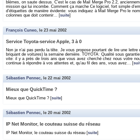
blèmes, on saute des­sus. C’est le cas de Mail Merge Pro 2.2, an­cien­ne­ment
mis­sion qui lui in­combe. Com­ment ça marche Ce lo­gi­ciel, fort simple d’e
d’éti­quettes de ma­nière évi­dente: vous in­di­quez à Mail Merge Pro le nom
co­lonnes que doit conte­nir… [
suite
]
François Cuneo
, le
23 mai 2002
Ser­vice Toyota-ser­vice Apple, 3 à 0
Non je n’ai pas perdu la tête. Je vous pro­pose pour­tant de lire une lettre 
bri­quant de voi­tures) la se­maine der­nière. TOYOTA: Qua­lité sous ga­ran
vite: il y a près de trois ans que vous avez cher­ché chez nous votre nou­
conti­nue à ré­pondre à vos at­tentes et, qu’au fil des ans, vous avez… [
sui
Sébastien Pennec
, le
22 mai 2002
Mieux que Quick­Time ?
Mieux que Quick­Time ? [
suite
]
Sébastien Pennec
, le
20 mai 2002
IP Net Mo­ni­tor, le cou­teau suisse du ré­seau
IP Net Mo­ni­tor, le cou­teau suisse du ré­seau [
suite
]