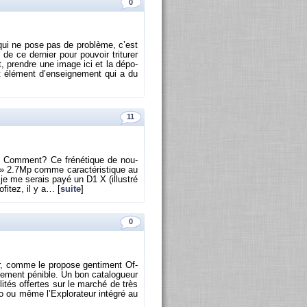
0
ur qui ne pose pas de pro­blème, c’est
 de ce der­nier pour pou­voir tri­tu­rer
nt, prendre une image ici et la dé­po­
 élé­ment d’en­sei­gne­ment qui a du
11
». Com­ment? Ce fré­né­tique de nou­
ue » 2.7Mp comme ca­rac­té­ris­tique au
je me se­rais payé un D1 X (illus­tré
fi­tez, il y a… [
suite
]
0
ur, comme le pro­pose gen­ti­ment Of­
de­ment pé­nible. Un bon ca­ta­lo­gueur
­tés of­fertes sur le mar­ché de très
u même l’Ex­plo­ra­teur in­té­gré au