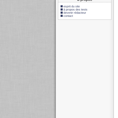
esprit du site
à propos des tests
devenir rédacteur
contact