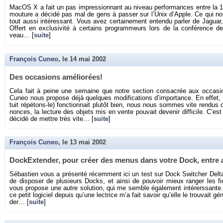
MacOS X a fait un pas im­pres­sion­nant au ni­veau per­for­mances entre la 1
mou­ture a dé­cidé pas mal de gens à pas­ser sur l’Unix d’Apple. Ce qui no
tout aussi in­té­res­sant. Vous avez cer­tai­ne­ment en­tendu par­ler de Ja­gu
Of­fert en ex­clu­si­vité à cer­tains pro­gram­meurs lors de la confé­rence
veau… [
suite
]
François Cuneo
, le
14 mai 2002
Des oc­ca­sions amé­lio­rées!
Cela fait à peine une se­maine que notre sec­tion consa­crée aux oc­ca­s
Cuneo nous pro­pose déjà quelques mo­di­fi­ca­tions d’im­por­tance. En effet, 
tuit ré­pé­tons-le) fonc­tion­nait plu­tôt bien, nous nous sommes vite ren­d
nonces, la lec­ture des ob­jets mis en vente pou­vait de­ve­nir dif­fi­cile. C’es
dé­cidé de mettre très vite… [
suite
]
François Cuneo
, le
13 mai 2002
Do­ckEx­ten­der, pour créer des menus dans votre Dock, entr
Sé­bas­tien vous a pré­senté ré­cem­ment ici un test sur Dock Swit­cher Delta, 
de dis­po­ser de plu­sieurs Docks, et ainsi de pou­voir mieux ran­ger les fi­
vous pro­pose une autre so­lu­tion, qui me semble éga­le­ment in­té­rers­sante.
ce petit lo­gi­ciel de­puis qu’une lec­trice m’a fait sa­voir qu’elle le trou­vait g
der… [
suite
]