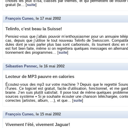
choses les jeux d’Isa, clas­sés par thèmes, et qui per­mettent de trou­ver r
gra­tuit (le… [
suite
]
François Cuneo
, le
17 mai 2002
Te­linfo, c’est beau la Suisse!
Pen­siez-vous que j’al­lais pou­voir m’en­thou­sias­mer pour un an­nuaire té­lé­
cas, de­puis que j’uti­lise le tout nou­veau Te­linfo de Swiss­com. Com­pa­ti
dules dont je vais par­ler plus bas sont car­bo­ni­sés, ils tournent donc en 
est fort bien faite, même si on re­gret­tera quelques mes­sages en al­le­man
tion­ne­ment des pro­grammes… [
suite
]
Sébastien Pennec
, le
16 mai 2002
Lec­teur de MP3 pauvre en ca­lo­ries
Écou­tez-vous des mp3 sur votre ma­chine ? De­puis que le re­gretté Sound­Ja
iTunes. Ce lo­gi­ciel est gra­tuit, fa­cile d’uti­li­sa­tion, fonc­tion­nel, et me
brai­rie. J’en suis plu­tôt sa­tis­fait. Il pose tout de même quelques pro­blèmes
sources sys­tème • Si je sou­haite écou­ter une chan­son té­lé­char­gée, conte­
cor­rectes (ar­tistes, album, …), et que… [
suite
]
François Cuneo
, le
15 mai 2002
Vi­ve­ment l’été, vi­ve­ment Ja­guar!