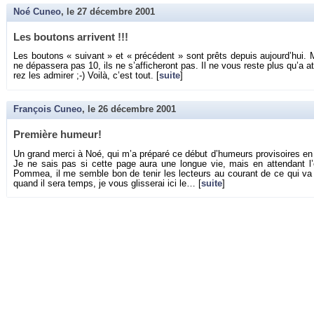
Noé Cuneo
, le
27 décembre 2001
Les bou­tons ar­rivent !!!
Les bou­tons « sui­vant » et « pré­cé­dent » sont prêts de­puis au­jour­d’hu
ne dé­pas­sera pas 10, ils ne s’af­fi­che­ront pas. Il ne vous reste plus qu’a 
rez les ad­mi­rer ;-) Voilà, c’est tout. [
suite
]
François Cuneo
, le
26 décembre 2001
Pre­mière hu­meur!
Un grand merci à Noé, qui m’a pré­paré ce début d’hu­meurs pro­vi­soires en PH
Je ne sais pas si cette page aura une longue vie, mais en at­ten­dant l’
Pom­mea, il me semble bon de tenir les lec­teurs au cou­rant de ce qui va 
quand il sera temps, je vous glis­se­rai ici le… [
suite
]