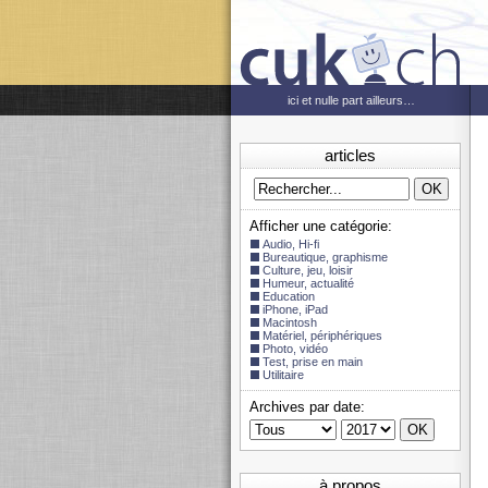
ici et nulle part ailleurs…
articles
Afficher une catégorie:
Audio, Hi-fi
Bureautique, graphisme
Culture, jeu, loisir
Humeur, actualité
Education
iPhone, iPad
Macintosh
Matériel, périphériques
Photo, vidéo
Test, prise en main
Utilitaire
Archives par date:
à propos