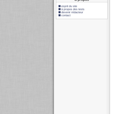
esprit du site
à propos des tests
devenir rédacteur
contact