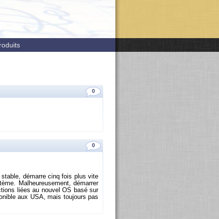
roduits
0
0
stable, dé­marre cinq fois plus vite
tème. Mal­heu­reu­se­ment, dé­mar­rer
c­tions liées au nou­vel OS basé sur
s­po­nible aux USA, mais tou­jours pas