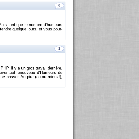
0
i. Mais tant que le nombre d’hu­meurs
at­tendre quelque jours, et vous pour­
1
P. Il y a un gros tra­vail der­rière.
éven­tuel re­nou­veau d’Hu­meurs de
se pas­ser. Au pire (ou au mieux!),