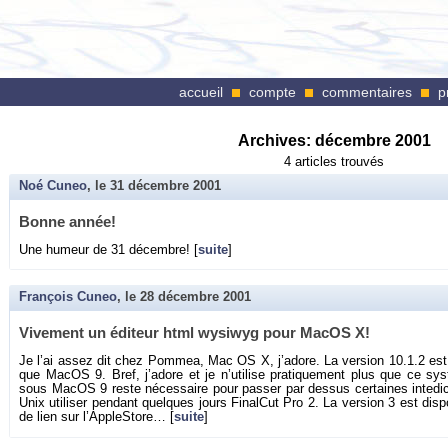
accueil
compte
commentaires
p
Archives:
décembre 2001
4 articles trouvés
Noé Cuneo
, le
31 décembre 2001
Bonne année!
Une hu­meur de 31 dé­cembre! [
suite
]
François Cuneo
, le
28 décembre 2001
Vi­ve­ment un édi­teur html wy­siwyg pour MacOS X!
Je l’ai assez dit chez Pom­mea, Mac OS X, j’adore. La ver­sion 10.1.2 est 
que MacOS 9. Bref, j’adore et je n’uti­lise pra­ti­que­ment plus que ce sys­
sous MacOS 9 reste né­ces­saire pour pas­ser par des­sus cer­taines in­te­di
Unix uti­li­ser pen­dant quelques jours Fi­nal­Cut Pro 2. La ver­sion 3 est di
de lien sur l’Ap­pleS­tore… [
suite
]