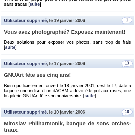
sans tra­cas [
suite
]
Utilisateur supprimé
, le
19 janvier 2006
1
Vous avez pho­to­gra­phié? Ex­po­sez main­te­nant!
Deux so­lu­tions pour ex­po­ser vos pho­tos, sans trop de frais
[
suite
]
Utilisateur supprimé
, le
17 janvier 2006
13
GNUArt fête ses cinq ans!
Bien quof­fi­ciel­le­ment ou­vert le 18 jan­vier 2001, cest le 17, date à
la­quelle une in­dis­cré­tion dACBM a dé­voilé le pot aux roses, que
la ga­le­rie GNUArt fête son an­ni­ver­saire. [
suite
]
Utilisateur supprimé
, le
10 janvier 2006
18
Mi­ro­slav Phil­har­mo­nik, banque de sons or­ches­
traux.