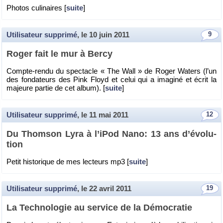
Pho­tos cu­li­naires [
suite
]
Utilisateur supprimé
, le
10 juin 2011
9
Roger fait le mur à Bercy
Compte-rendu du spec­tacle « The Wall » de Roger Wa­ters (l’un
des fon­da­teurs des Pink Floyd et celui qui a ima­giné et écrit la
ma­jeure par­tie de cet album). [
suite
]
Utilisateur supprimé
, le
11 mai 2011
12
Du Thom­son Lyra à l’iPod Nano: 13 ans d’évo­lu­
tion
Petit his­to­rique de mes lec­teurs mp3 [
suite
]
Utilisateur supprimé
, le
22 avril 2011
19
La Tech­no­lo­gie au ser­vice de la Dé­mo­cra­tie