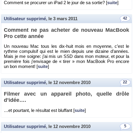
Com­ment se pro­cu­rer un iPad 2 le jour de sa sor­tie? [
suite
]
Utilisateur supprimé
, le
3 mars 2011
42
Com­ment ne pas ache­ter de nou­veau Mac­Book
Pro cette année
Un nou­veau Mac tous les dix-huit mois en moyenne, c’est le
rythme com­pul­sif qui est le mien de­puis une di­zaine d’an­nées.
Mais je me soigne: j’ai mis un SSD dans mon mo­teur, et pour la
pre­mière fois j’en­vi­sage de « tirer » mon Mac­Book Pro en­core
un bon mo­ment! [
suite
]
Utilisateur supprimé
, le
12 novembre 2010
22
Fil­mer avec un ap­pa­reil photo, quelle drôle
d’idée….
…et pour­tant, le ré­sul­tat est bluf­fant [
suite
]
Utilisateur supprimé
, le
12 novembre 2010
5