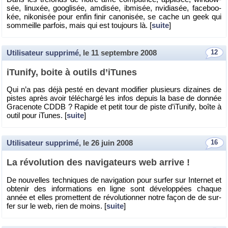
sée, li­nuxée, goo­gli­sée, am­di­sée, ib­mi­sée, nvi­dia­sée, fa­ce­boo­
kée, ni­ko­ni­sée pour enfin finir ca­no­ni­sée, se cache un geek qui
som­meille par­fois, mais qui est tou­jours là. [
suite
]
Utilisateur supprimé
, le
11 septembre 2008
12
iTu­nify, boite à ou­tils d’iTunes
Qui n’a pas déjà pesté en de­vant mo­di­fier plu­sieurs di­zaines de
pistes après avoir té­lé­chargé les infos de­puis la base de don­née
Gra­ce­note CDDB ? Ra­pide et petit tour de piste d’iTu­nify, boîte à
outil pour iTunes. [
suite
]
Utilisateur supprimé
, le
26 juin 2008
16
La ré­vo­lu­tion des na­vi­ga­teurs web ar­rive !
De nou­velles tech­niques de na­vi­ga­tion pour sur­fer sur In­ter­net et
ob­te­nir des in­for­ma­tions en ligne sont dé­ve­lop­pées chaque
année et elles pro­mettent de ré­vo­lu­tion­ner notre façon de de sur­
fer sur le web, rien de moins. [
suite
]