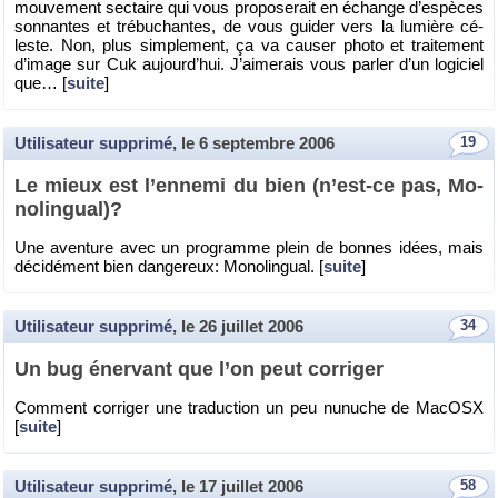
mou­ve­ment sec­taire qui vous pro­po­se­rait en échange d’es­pèces
son­nantes et tré­bu­chantes, de vous gui­der vers la lu­mière cé­
leste. Non, plus sim­ple­ment, ça va cau­ser photo et trai­te­ment
d’image sur Cuk au­jour­d’hui. J’ai­me­rais vous par­ler d’un lo­gi­ciel
que… [
suite
]
Utilisateur supprimé
, le
6 septembre 2006
19
Le mieux est l’en­nemi du bien (n’est-ce pas, Mo­
no­lin­gual)?
Une aven­ture avec un pro­gramme plein de bonnes idées, mais
dé­ci­dé­ment bien dan­ge­reux: Mo­no­lin­gual. [
suite
]
Utilisateur supprimé
, le
26 juillet 2006
34
Un bug éner­vant que l’on peut cor­ri­ger
Com­ment cor­ri­ger une tra­duc­tion un peu nu­nuche de Ma­cOSX
[
suite
]
Utilisateur supprimé
, le
17 juillet 2006
58