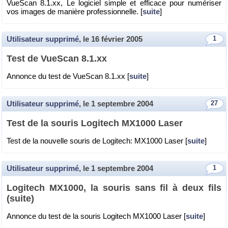
VueS­can 8.​1.​xx, Le lo­gi­ciel simple et ef­fi­cace pour nu­mé­ri­ser
vos images de ma­nière pro­fes­sion­nelle. [
suite
]
Utilisateur supprimé
, le
16 février 2005
1
Test de VueS­can 8.​1.​xx
An­nonce du test de VueS­can 8.​1.​xx [
suite
]
Utilisateur supprimé
, le
1 septembre 2004
27
Test de la sou­ris Lo­gi­tech MX1000 Laser
Test de la nou­velle sou­ris de Lo­gi­tech: MX1000 Laser [
suite
]
Utilisateur supprimé
, le
1 septembre 2004
1
Lo­gi­tech MX1000, la sou­ris sans fil à deux fils
(suite)
An­nonce du test de la sou­ris Lo­gi­tech MX1000 Laser [
suite
]