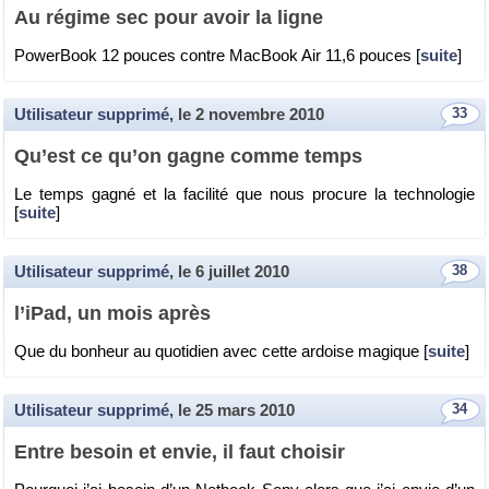
Au ré­gime sec pour avoir la ligne
Po­wer­Book 12 pouces contre Mac­Book Air 11,6 pouces [
suite
]
Utilisateur supprimé
, le
2 novembre 2010
33
Qu’est ce qu’on gagne comme temps
Le temps gagné et la fa­ci­lité que nous pro­cure la tech­no­lo­gie
[
suite
]
Utilisateur supprimé
, le
6 juillet 2010
38
l’iPad, un mois après
Que du bon­heur au quo­ti­dien avec cette ar­doise ma­gique [
suite
]
Utilisateur supprimé
, le
25 mars 2010
34
Entre be­soin et envie, il faut choi­sir