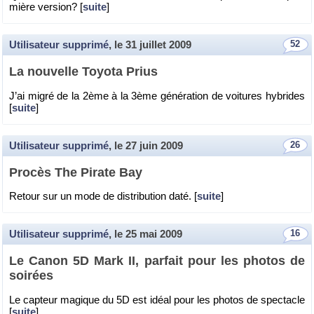
mière ver­sion? [
suite
]
Utilisateur supprimé
, le
31 juillet 2009
52
La nou­velle Toyota Prius
J’ai migré de la 2ème à la 3ème gé­né­ra­tion de voi­tures hy­brides
[
suite
]
Utilisateur supprimé
, le
27 juin 2009
26
Pro­cès The Pi­rate Bay
Re­tour sur un mode de dis­tri­bu­tion daté. [
suite
]
Utilisateur supprimé
, le
25 mai 2009
16
Le Canon 5D Mark II, par­fait pour les pho­tos de
soi­rées
Le cap­teur ma­gique du 5D est idéal pour les pho­tos de spec­tacle
[
suite
]