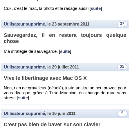
Cuk, c’est le mac, la photo et le ra­sage aussi [
suite
]
Utilisateur supprimé
, le
23 septembre 2011
37
Sau­ve­gar­dez, il en res­tera tou­jours quelque
chose
Ma stra­té­gie de sau­ve­garde. [
suite
]
Utilisateur supprimé
, le
29 juillet 2011
25
Vive le li­ber­ti­nage avec Mac OS X
Non, rien de gra­ve­leux (dé­solé), juste un titre un peu pro­voc pour
vous dire que, grâce à Time Ma­chine, on change de mac sans
stress [
suite
]
Utilisateur supprimé
, le
16 juin 2011
9
C’est pas bien de baver sur son cla­vier