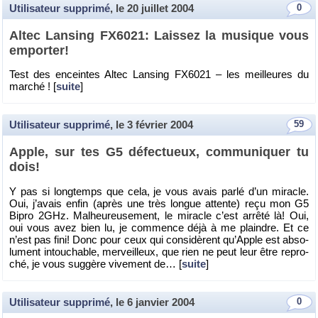
Utilisateur supprimé
, le
20 juillet 2004
0
Altec Lan­sing FX6021: Lais­sez la mu­sique vous
em­por­ter!
Test des en­ceintes Altec Lan­sing FX6021 – les meilleures du
mar­ché ! [
suite
]
Utilisateur supprimé
, le
3 février 2004
59
Apple, sur tes G5 dé­fec­tueux, com­mu­ni­quer tu
dois!
Y pas si long­temps que cela, je vous avais parlé d’un mi­racle.
Oui, j’avais enfin (après une très longue at­tente) reçu mon G5
Bipro 2GHz. Mal­heu­reu­se­ment, le mi­racle c’est ar­rêté là! Oui,
oui vous avez bien lu, je com­mence déjà à me plaindre. Et ce
n’est pas fini! Donc pour ceux qui consi­dèrent qu’Apple est ab­so­
lu­ment in­tou­chable, mer­veilleux, que rien ne peut leur être re­pro­
ché, je vous sug­gère vi­ve­ment de… [
suite
]
Utilisateur supprimé
, le
6 janvier 2004
0