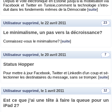
De­puis le vote élec­tro­nique en Es­to­nie jus­qu’à la mo­bi­li­sa­tion via
Fa­ce­book et Twit­ter en Tu­ni­sie,com­ment la tech­no­lo­gie s’in­tro­
duit dans les fon­de­ments mêmes de la Dé­mo­cra­tie [
suite
]
Utilisateur supprimé
, le
22 avril 2011
23
Le mi­ni­ma­lisme, un pas vers la dé­crois­sance?
Connais­sez-vous le mi­ni­ma­lisme? [
suite
]
Utilisateur supprimé
, le
20 avril 2011
7
Sta­tus Hop­per
Pour mettre à jour Fa­ce­book, Twit­ter et Lin­ke­dIn d’un coup et sé­
lec­tion­ner les des­ti­na­taires du mes­sage, sans se trom­per. [
suite
]
Utilisateur supprimé
, le
1 avril 2011
12
Est ce que j’ai une tête à faire la queue pour un
iPad 2?