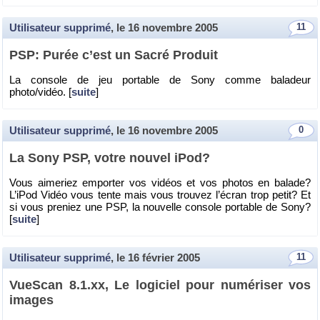
Utilisateur supprimé
, le
16 novembre 2005
11
PSP: Purée c’est un Sacré Pro­duit
La console de jeu por­table de Sony comme ba­la­deur
photo/vidéo. [
suite
]
Utilisateur supprimé
, le
16 novembre 2005
0
La Sony PSP, votre nou­vel iPod?
Vous ai­me­riez em­por­ter vos vi­déos et vos pho­tos en ba­lade?
L’iPod Vidéo vous tente mais vous trou­vez l’écran trop petit? Et
si vous pre­niez une PSP, la nou­velle console por­table de Sony?
[
suite
]
Utilisateur supprimé
, le
16 février 2005
11
VueS­can 8.​1.​xx, Le lo­gi­ciel pour nu­mé­ri­ser vos
images