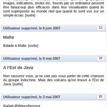
images, in­di­ca­tions, textes etc. four­nis par un or­di­na­teur peuvent
être beau­coup plus ef­fi­caces dans leur vi­sua­li­sa­tion quand ils
sont su­per­po­sés au monde réel que quand ils sont vus sur un
simple écran. [
suite
]
Utilisateur supprimé
, le
6 juin 2007
13
Malte
Ba­lade à Malte. [
suite
]
Utilisateur supprimé
, le
9 mai 2007
18
A l’Est de Java
Non ras­su­rez vous, je ne vais pas vous par­ler de cette chan­son
du groupe In­do­chine. Mais des vol­cans qu’on trouve à l’Est de
Java. [
suite
]
Utilisateur supprimé
, le
3 mai 2007
25
Saint-Pé­ters­bourg