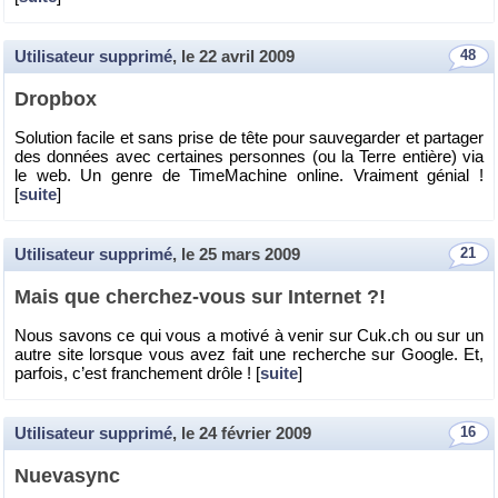
Utilisateur supprimé
, le
22 avril 2009
48
Drop­box
So­lu­tion fa­cile et sans prise de tête pour sau­ve­gar­der et par­ta­ger
des don­nées avec cer­taines per­sonnes (ou la Terre en­tière) via
le web. Un genre de Ti­me­Ma­chine on­line. Vrai­ment gé­nial !
[
suite
]
Utilisateur supprimé
, le
25 mars 2009
21
Mais que cher­chez-vous sur In­ter­net ?!
Nous sa­vons ce qui vous a mo­tivé à venir sur Cuk.​ch ou sur un
autre site lorsque vous avez fait une re­cherche sur Google. Et,
par­fois, c’est fran­che­ment drôle ! [
suite
]
Utilisateur supprimé
, le
24 février 2009
16
Nue­va­sync