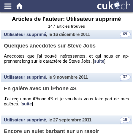
Articles de l'auteur: Utilisateur supprimé
147 articles trouvés
Utilisateur supprimé
, le
16 décembre 2011
69
Quelques anec­dotes sur Steve Jobs
Anec­dotes que j’ai trouvé in­té­res­santes, et qui nous en ap­
prennent long sur le ca­rac­tère de Steve Jobs. [
suite
]
Utilisateur supprimé
, le
9 novembre 2011
37
En ga­lère avec un iPhone 4S
J’ai reçu mon iPhone 4S et je vou­drais vous faire part de mes
ga­lères. [
suite
]
Utilisateur supprimé
, le
27 septembre 2011
18
En­core un sujet bar­bant sur un ra­soir