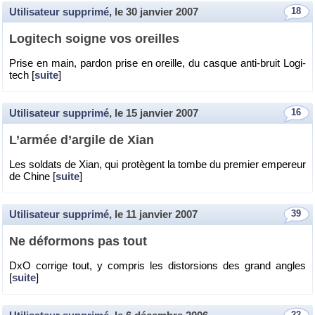
Utilisateur supprimé
, le
30 janvier 2007
18
Lo­gi­tech soigne vos oreilles
Prise en main, par­don prise en oreille, du casque anti-bruit Lo­gi­
tech [
suite
]
Utilisateur supprimé
, le
15 janvier 2007
16
L’ar­mée d’ar­gile de Xian
Les sol­dats de Xian, qui pro­tègent la tombe du pre­mier em­pe­reur
de Chine [
suite
]
Utilisateur supprimé
, le
11 janvier 2007
39
Ne dé­for­mons pas tout
DxO cor­rige tout, y com­pris les dis­tor­sions des grand angles
[
suite
]
22