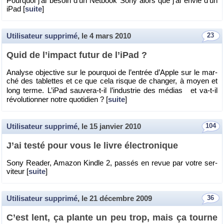
Pour­quoi j’ai be­soin d’un Net­book Sony alors que j’ai envie d’un
iPad [
suite
]
Utilisateur supprimé
, le
4 mars 2010
23
Quid de l’im­pact futur de l’iPad ?
Ana­lyse ob­jec­tive sur le pour­quoi de l’en­trée d’Apple sur le mar­
ché des ta­blettes et ce que cela risque de chan­ger, à moyen et
long terme. L’iPad sau­vera-t-il l’in­dus­trie des mé­dias et va-t-il
ré­vo­lu­tion­ner notre quo­ti­dien ? [
suite
]
Utilisateur supprimé
, le
15 janvier 2010
104
J’ai testé pour vous le livre élec­tro­nique
Sony Rea­der, Ama­zon Kindle 2, pas­sés en revue par votre ser­
vi­teur [
suite
]
Utilisateur supprimé
, le
21 décembre 2009
36
C’est lent, ça plante un peu trop, mais ça tourne