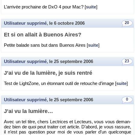
L’ar­ri­vée pro­chaine de DxO 4 pour Mac? [
suite
]
Utilisateur supprimé
, le
6 octobre 2006
20
Et si on al­lait à Bue­nos Aires?
Pe­tite ba­lade sans but dans Bue­nos Aires [
suite
]
Utilisateur supprimé
, le
25 septembre 2006
23
J’ai vu de la lu­mière, je suis ren­tré
Test de Light­Zone, un éton­nant outil de re­touche d’image [
suite
]
Utilisateur supprimé
, le
25 septembre 2006
0
J’ai vu la lu­mière…
Avec un tel titre, chers Lec­trices et Lec­teurs, vous vous de­man­
dez bien de quoi peut trai­ter cet ar­ticle. D’abord, je vous ras­sure,
il n’est pas ques­tion pour moi de vous par­ler d’un quel­conque