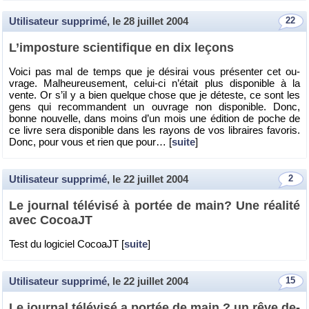
Utilisateur supprimé
, le
28 juillet 2004
22
L’im­pos­ture scien­ti­fique en dix le­çons
Voici pas mal de temps que je dé­si­rai vous pré­sen­ter cet ou­
vrage. Mal­heu­reu­se­ment, ce­lui-ci n’était plus dis­po­nible à la
vente. Or s’il y a bien quelque chose que je dé­teste, ce sont les
gens qui re­com­mandent un ou­vrage non dis­po­nible. Donc,
bonne nou­velle, dans moins d’un mois une édi­tion de poche de
ce livre sera dis­po­nible dans les rayons de vos li­braires fa­vo­ris.
Donc, pour vous et rien que pour… [
suite
]
Utilisateur supprimé
, le
22 juillet 2004
2
Le jour­nal té­lé­visé à por­tée de main? Une réa­lité
avec Co­coaJT
Test du lo­gi­ciel Co­coaJT [
suite
]
Utilisateur supprimé
, le
22 juillet 2004
15
Le jour­nal té­lé­visé a por­tée de main ? un rêve de­