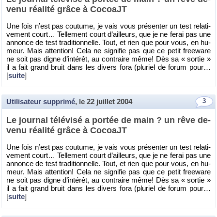
venu réa­lité grâce à Co­coaJT
Une fois n’est pas cou­tume, je vais vous pré­sen­ter un test re­la­ti­
ve­ment court… Tel­le­ment court d’ailleurs, que je ne ferai pas une
an­nonce de test tra­di­tion­nelle. Tout, et rien que pour vous, en hu­
meur. Mais at­ten­tion! Cela ne si­gni­fie pas que ce petit free­ware
ne soit pas digne d’in­té­rêt, au contraire même! Dès sa « sor­tie »
il a fait grand bruit dans les di­vers fora (plu­riel de forum pour…
[
suite
]
Utilisateur supprimé
, le
22 juillet 2004
3
Le jour­nal té­lé­visé a por­tée de main ? un rêve de­
venu réa­lité grâce à Co­coaJT
Une fois n’est pas cou­tume, je vais vous pré­sen­ter un test re­la­ti­
ve­ment court… Tel­le­ment court d’ailleurs, que je ne ferai pas une
an­nonce de test tra­di­tion­nelle. Tout, et rien que pour vous, en hu­
meur. Mais at­ten­tion! Cela ne si­gni­fie pas que ce petit free­ware
ne soit pas digne d’in­té­rêt, au contraire même! Dès sa « sor­tie »
il a fait grand bruit dans les di­vers fora (plu­riel de forum pour…
[
suite
]