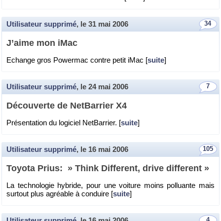
Utilisateur supprimé
, le
31 mai 2006
34
J’aime mon iMac
Echange gros Po­wer­mac contre petit iMac [
suite
]
Utilisateur supprimé
, le
24 mai 2006
7
Dé­cou­verte de Net­Bar­rier X4
Pré­sen­ta­tion du lo­gi­ciel Net­Bar­rier. [
suite
]
Utilisateur supprimé
, le
16 mai 2006
105
Toyota Prius: » Think Dif­ferent, drive dif­ferent »
La tech­no­lo­gie hy­bride, pour une voi­ture moins pol­luante mais
sur­tout plus agréable à conduire [
suite
]
Utilisateur supprimé
, le
16 mai 2006
4