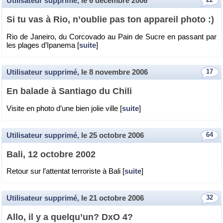
Utilisateur supprimé
, le
6 décembre 2006
Si tu vas à Rio, n’ou­blie pas ton ap­pa­reil photo :)
Rio de Ja­neiro, du Cor­co­vado au Pain de Sucre en pas­sant par
les plages d’Ipa­nema [
suite
]
Utilisateur supprimé
, le
8 novembre 2006
17
En ba­lade à San­tiago du Chili
Vi­site en photo d’une bien jolie ville [
suite
]
Utilisateur supprimé
, le
25 octobre 2006
64
Bali, 12 oc­tobre 2002
Re­tour sur l’at­ten­tat ter­ro­riste à Bali [
suite
]
Utilisateur supprimé
, le
21 octobre 2006
32
Allo, il y a quel­qu’un? DxO 4?