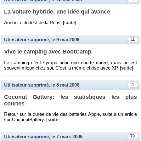
La voi­ture hy­bride, une idée qui avance
An­nonce du test de la Prius. [
suite
]
Utilisateur supprimé
, le
9 mai 2006
11
Vive le cam­ping avec Boot­Camp
Le cam­ping c’est sympa pour une courte durée, mais on est
sou­vent mieux chez soi. C’est la même chose avec XP. [
suite
]
Utilisateur supprimé
, le
8 mai 2006
4
Co­co­nut Bat­tery: les sta­tis­tiques les plus
courtes
Re­tour sur la durée de vie des bat­te­ries Apple, suite à un ar­ticle
sur Co­co­nut­Bat­tery. [
suite
]
Utilisateur supprimé
, le
7 mars 2006
70