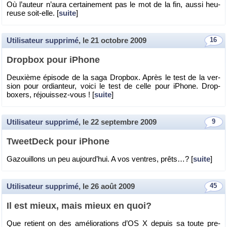
Où l’au­teur n’aura cer­tai­ne­ment pas le mot de la fin, aussi heu­
reuse soit-elle. [
suite
]
Utilisateur supprimé
, le
21 octobre 2009
16
Drop­box pour iPhone
Deuxième épi­sode de la saga Drop­box. Après le test de la ver­
sion pour or­dian­teur, voici le test de celle pour iPhone. Drop­
boxers, ré­jouis­sez-vous ! [
suite
]
Utilisateur supprimé
, le
22 septembre 2009
9
Tweet­Deck pour iPhone
Ga­zouillons un peu au­jour­d’hui. A vos ventres, prêts…? [
suite
]
Utilisateur supprimé
, le
26 août 2009
45
Il est mieux, mais mieux en quoi?
Que re­tient on des amé­lio­ra­tions d’OS X de­puis sa toute pre­