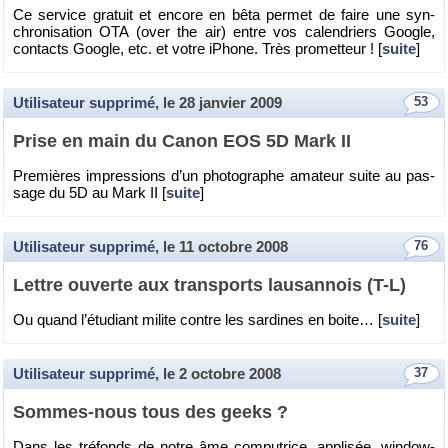
Ce ser­vice gra­tuit et en­core en bêta per­met de faire une syn­
chro­ni­sa­tion OTA (over the air) entre vos ca­len­driers Google,
contacts Google, etc. et votre iPhone. Très pro­met­teur ! [
suite
]
Utilisateur supprimé
, le
28 janvier 2009
53
Prise en main du Canon EOS 5D Mark II
Pre­mières im­pres­sions d’un pho­to­graphe ama­teur suite au pas­
sage du 5D au Mark II [
suite
]
Utilisateur supprimé
, le
11 octobre 2008
76
Lettre ou­verte aux trans­ports lau­san­nois (T-L)
Ou quand l’étu­diant mi­lite contre les sar­dines en boite… [
suite
]
Utilisateur supprimé
, le
2 octobre 2008
37
Sommes-nous tous des geeks ?
Dans les tré­fonds de notre âme com­pu­trice, ap­pli­sée, win­dow­