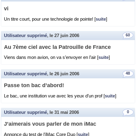
vi
Un titre court, pour une tech­no­lo­gie de pointe! [
suite
]
Utilisateur supprimé
, le
27 juin 2006
60
Au 7ème ciel avec la Pa­trouille de France
Viens dans mon avion, on va s’en­voyer en l’air [
suite
]
Utilisateur supprimé
, le
26 juin 2006
48
Passe ton bac d’abord!
Le bac, une ins­ti­tu­tion vue avec les yeux d’un prof [
suite
]
Utilisateur supprimé
, le
31 mai 2006
0
J’ai­me­rais vous par­ler de mon iMac
An­nonce du test de l’iMac Core Duo [
suite
]