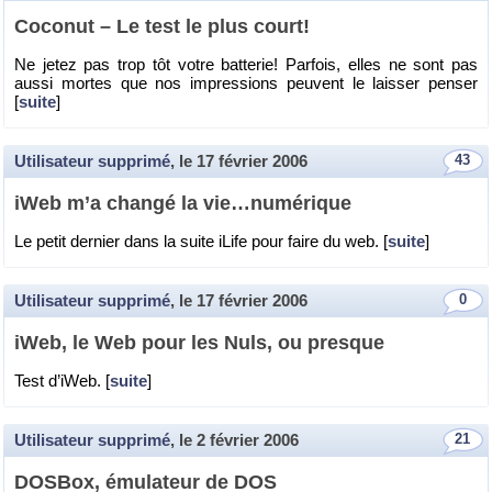
Co­co­nut – Le test le plus court!
Ne jetez pas trop tôt votre bat­te­rie! Par­fois, elles ne sont pas
aussi mortes que nos im­pres­sions peuvent le lais­ser pen­ser
[
suite
]
Utilisateur supprimé
, le
17 février 2006
43
iWeb m’a changé la vie…nu­mé­rique
Le petit der­nier dans la suite iLife pour faire du web. [
suite
]
Utilisateur supprimé
, le
17 février 2006
0
iWeb, le Web pour les Nuls, ou presque
Test d’iWeb. [
suite
]
Utilisateur supprimé
, le
2 février 2006
21
DOS­Box, ému­la­teur de DOS