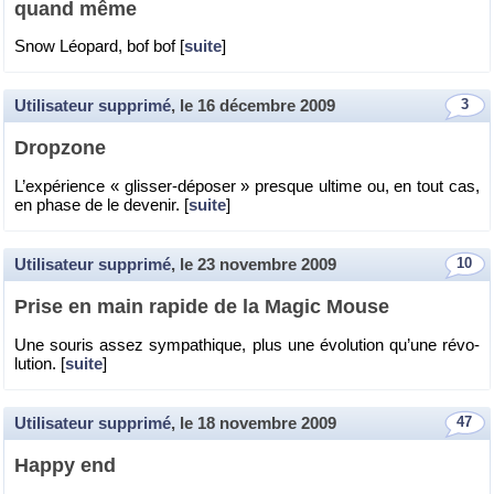
quand même
Snow Léo­pard, bof bof [
suite
]
Utilisateur supprimé
, le
16 décembre 2009
3
Drop­zone
L’ex­pé­rience « glis­ser-dé­po­ser » presque ul­time ou, en tout cas,
en phase de le de­ve­nir. [
suite
]
Utilisateur supprimé
, le
23 novembre 2009
10
Prise en main ra­pide de la Magic Mouse
Une sou­ris assez sym­pa­thique, plus une évo­lu­tion qu’une ré­vo­
lu­tion. [
suite
]
Utilisateur supprimé
, le
18 novembre 2009
47
Happy end