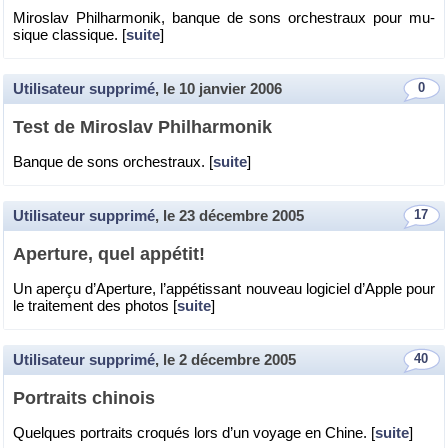
Mi­ro­slav Phil­har­mo­nik, banque de sons or­ches­traux pour mu­
sique clas­sique. [
suite
]
Utilisateur supprimé
, le
10 janvier 2006
0
Test de Mi­ro­slav Phil­har­mo­nik
Banque de sons or­ches­traux. [
suite
]
Utilisateur supprimé
, le
23 décembre 2005
17
Aper­ture, quel ap­pé­tit!
Un aperçu d’Aper­ture, l’ap­pé­tis­sant nou­veau lo­gi­ciel d’Apple pour
le trai­te­ment des pho­tos [
suite
]
Utilisateur supprimé
, le
2 décembre 2005
40
Por­traits chi­nois
Quelques por­traits cro­qués lors d’un voyage en Chine. [
suite
]