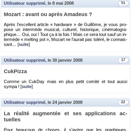
Utilisateur supprimé
, le
8 mai 2008
51
Mo­zart : avant ou après Ama­deus ?
Après l’ex­cellent ar­ticle « hard­ware » de Guillôme, je vous pro­
pose un in­ter­mède mu­si­cal, cultu­rel, his­to­rique, ci­né­ma­to­gra­
phique… Oui, oui ! Tout ça à la fois ! Mais ce sera tout sauf un in­
ter­mède « mel­ting pot », Mo­zart ne l’au­rait pas to­léré, le connais­
sant… [
suite
]
Utilisateur supprimé
, le
30 janvier 2008
17
Cuk­Pizza
Comme un Cuk­Day mais en plus petit co­mité et tout aussi
sympa ! [
suite
]
Utilisateur supprimé
, le
24 janvier 2008
22
La réa­lité aug­men­tée et ses ap­pli­ca­tions ac­
tuelles
Pour beau­coup de choses, il s’avère que les gra­phiques,