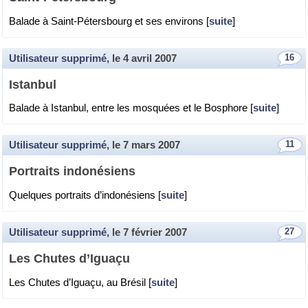
Ba­lade à Saint-Pé­ters­bourg et ses en­vi­rons [
suite
]
Utilisateur supprimé
, le
4 avril 2007
16
Is­tan­bul
Ba­lade à Is­tan­bul, entre les mos­quées et le Bos­phore [
suite
]
Utilisateur supprimé
, le
7 mars 2007
11
Por­traits in­do­né­siens
Quelques por­traits d’in­do­né­siens [
suite
]
Utilisateur supprimé
, le
7 février 2007
27
Les Chutes d’Iguaçu
Les Chutes d’Iguaçu, au Bré­sil [
suite
]