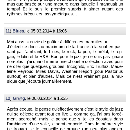
mu­sique basée sur une me­sure dans la­quelle il man­quait un
temps! Et je suis le pre­mier sur­pris à aimer au­tant ces
rythmes ir­ré­gu­liers, as­sy­mé­triques…
11
)
Blues
, le
05.03.2014 à 16:06
Moi aussi « envie de goû­ter à dif­fé­rentes mar­mites! »
J’éclec­tise donc au maxi­mum de la trance à la soul en pas­
sant par l’am­biant, le blues, le rock, la pop, le métal, le reg­
gae, le latin et le R&B. Bon pour le jazz je ne suis pas ignare
non-plus : j’ai quand même une chouette col­lec­tion avec pour
ne citer que quelques groupes: In­co­gnito, Eric Truf­faz, Ma­de­
leine Pey­roud, Miles Davis, Wea­ther Re­port (pour Pas­to­rius
sur­tout) et bien d’autres. Mais ce n’est vrai­ment pas la mu­
sique que j’écoute jour­na­liè­re­ment.
12
)
Gr@g
, le
06.03.2014 à 15:35
Après écoute, je pense qu’ef­fec­ti­ve­ment c’est le style de jazz
qui se dé­lecte avant tout en live… comme ça, j’ai pas for­cé­
ment ac­cro­ché, mais je pense que si je les écou­tais dans
l’am­biance d’une salle, je serai em­porté. Dans le même style
(je trouve), je te conseille ce groupe (un peu plus an­cien,