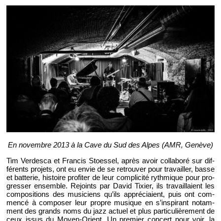
En no­vembre 2013 à la Cave du Sud des Alpes (AMR, Ge­nève)
Tim Ver­desca et Fran­cis Stoes­sel, après avoir col­la­boré sur dif­
fé­rents pro­jets, ont eu envie de se re­trou­ver pour tra­vailler, basse
et bat­te­rie, his­toire pro­fi­ter de leur com­pli­cité ryth­mique pour pro­
gres­ser en­semble. Re­joints par David Tixier, ils tra­vaillaient les
com­po­si­tions des mu­si­ciens qu’ils ap­pré­ciaient, puis ont com­
mencé à com­po­ser leur propre mu­sique en s’ins­pi­rant no­tam­
ment des grands noms du jazz ac­tuel et plus par­ti­cu­liè­re­ment de
ceux issus du Moyen-Orient. Un pre­mier concert pour voir, la