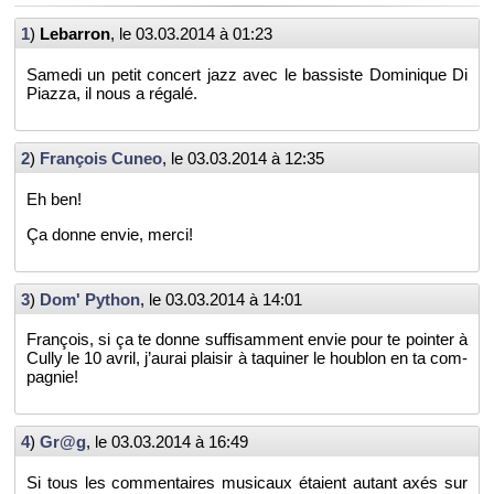
1
)
Le­bar­ron
, le
03.03.2014 à 01:23
Sa­medi un petit concert jazz avec le bas­siste Do­mi­nique Di
Piazza, il nous a ré­galé.
2
)
Fran­çois Cuneo
, le
03.03.2014 à 12:35
Eh ben!
Ça donne envie, merci!
3
)
Dom' Py­thon
, le
03.03.2014 à 14:01
Fran­çois, si ça te donne suf­fi­sam­ment envie pour te poin­ter à
Cully le 10 avril, j’au­rai plai­sir à ta­qui­ner le hou­blon en ta com­
pa­gnie!
4
)
Gr@g
, le
03.03.2014 à 16:49
Si tous les com­men­taires mu­si­caux étaient au­tant axés sur