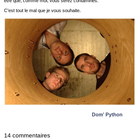
être que, comme moi, vous serez conta­mi­nés.
C’est tout le mal que je vous sou­haite.
Dom' Py­thon
14 com­men­taires