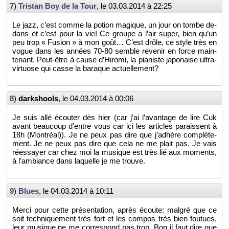
7
)
Tris­tan Boy de la Tour
, le
03.03.2014 à 22:25
Le jazz, c’est comme la po­tion ma­gique, un jour on tombe de­
dans et c’est pour la vie! Ce groupe a l’air super, bien qu’un
peu trop « Fu­sion » à mon goût… C’est drôle, ce style très en
vogue dans les an­nées 70-80 semble re­ve­nir en force main­
te­nant. Peut-être à cause d’Hi­romi, la pia­niste ja­po­naise ul­tra-
vir­tuose qui casse la ba­raque ac­tuel­le­ment?
8
)
dark­shools
, le
04.03.2014 à 00:06
Je suis allé écou­ter dès hier (car j’ai l’avan­tage de lire Cuk
avant beau­coup d’entre vous car ici les ar­ticles pa­raissent à
18h (Mont­réal)). Je ne peux pas dire que j’adhère com­plè­te­
ment. Je ne peux pas dire que cela ne me plait pas. Je vais
ré­es­sayer car chez moi la mu­sique est très lié aux mo­ments,
à l’am­biance dans la­quelle je me trouve.
9
)
Blues
, le
04.03.2014 à 10:11
Merci pour cette pré­sen­ta­tion, après écoute: mal­gré que ce
soit tech­ni­que­ment très fort et les com­pos très bien fou­tues,
leur mu­sique ne me cor­res­pond pas trop. Bon il faut dire que