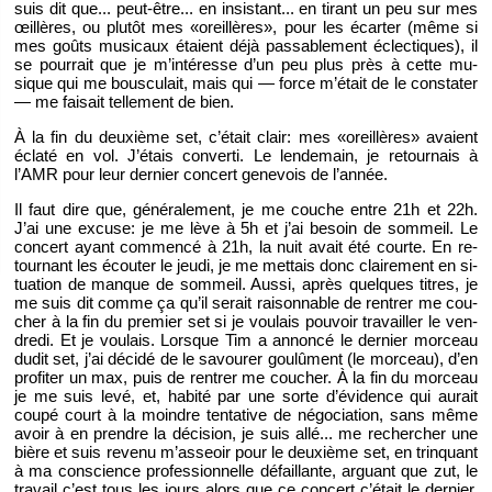
suis dit que... peut-être... en in­sis­tant... en ti­rant un peu sur mes
œillères, ou plu­tôt mes «oreillères», pour les écar­ter (même si
mes goûts mu­si­caux étaient déjà pas­sa­ble­ment éclec­tiques), il
se pour­rait que je m’in­té­resse d’un peu plus près à cette mu­
sique qui me bous­cu­lait, mais qui — force m’était de le consta­ter
— me fai­sait tel­le­ment de bien.
À la fin du deuxième set, c’était clair: mes «oreillères» avaient
éclaté en vol. J’étais converti. Le len­de­main, je re­tour­nais à
l’AMR pour leur der­nier concert ge­ne­vois de l’an­née.
Il faut dire que, gé­né­ra­le­ment, je me couche entre 21h et 22h.
J’ai une ex­cuse: je me lève à 5h et j’ai be­soin de som­meil. Le
concert ayant com­mencé à 21h, la nuit avait été courte. En re­
tour­nant les écou­ter le jeudi, je me met­tais donc clai­re­ment en si­
tua­tion de manque de som­meil. Aussi, après quelques titres, je
me suis dit comme ça qu’il se­rait rai­son­nable de ren­trer me cou­
cher à la fin du pre­mier set si je vou­lais pou­voir tra­vailler le ven­
dredi. Et je vou­lais. Lorsque Tim a an­noncé le der­nier mor­ceau
dudit set, j’ai dé­cidé de le sa­vou­rer gou­lû­ment (le mor­ceau), d’en
pro­fi­ter un max, puis de ren­trer me cou­cher. À la fin du mor­ceau
je me suis levé, et, ha­bité par une sorte d’évi­dence qui au­rait
coupé court à la moindre ten­ta­tive de né­go­cia­tion, sans même
avoir à en prendre la dé­ci­sion, je suis allé... me re­cher­cher une
bière et suis re­venu m’as­seoir pour le deuxième set, en trin­quant
à ma conscience pro­fes­sion­nelle dé­faillante, ar­guant que zut, le
tra­vail c’est tous les jours alors que ce concert c’était le der­nier,