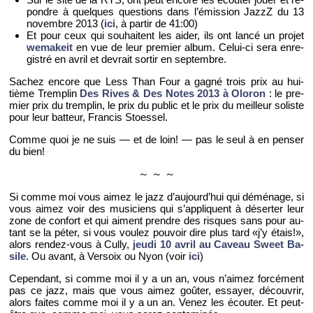
pondre à quelques ques­tions dans l’émis­sion JazzZ du 13
no­vembre 2013 (
ici
, à par­tir de 41:00)
Et pour ceux qui sou­haitent les aider, ils ont lancé un pro­jet
we­ma­keit
en vue de leur pre­mier album. Ce­lui-ci sera en­re­
gis­tré en avril et de­vrait sor­tir en sep­tembre.
Sa­chez en­core que Less Than Four a gagné trois prix au hui­
tième Trem­plin
Des Rives & Des Notes 2013 à Olo­ron
: le pre­
mier prix du trem­plin, le prix du pu­blic et le prix du meilleur so­liste
pour leur bat­teur, Fran­cis Stoes­sel.
Comme quoi je ne suis — et de loin! — pas le seul à en pen­ser
du bien!
～ ～ ～
Si comme moi vous aimez le jazz d’au­jour­d’hui qui dé­mé­nage, si
vous aimez voir des mu­si­ciens qui s’ap­pliquent à dé­ser­ter leur
zone de confort et qui aiment prendre des risques sans pour au­
tant se la péter, si vous vou­lez pou­voir dire plus tard «j’y étais!»,
alors ren­dez-vous à Cully,
jeudi 10 avril au Ca­veau Sweet Ba­
sile
. Ou avant, à Ver­soix ou Nyon (voir
ici
)
Ce­pen­dant, si comme moi il y a un an, vous n’ai­mez for­cé­ment
pas ce jazz, mais que vous aimez goû­ter, es­sayer, dé­cou­vrir,
alors faites comme moi il y a un an. Venez les écou­ter. Et peut-