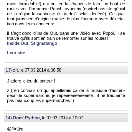
mais for­mi­dable!) qui ont eu la chance de faire un bout de
route avec l’im­mense Popol La­van­chy (contre­bas­siste gé­nial
de la ré­gion lau­san­noise et au-delà hélas dé­cédé). Ce qua­
tuor ju­ras­sien d’ori­gine manie de plus l’hu­mour avec dé­lec­ta­
tion dans leurs concerts:
il s’agit donc d’In­side Out, dans une vidéo avec Popol. Il se
trouve qu’ils sont en train de re­mon­ter sur les routes!
In­side Out: Stig­ma­tango
Leur site
13
)
zit
, le
07.03.2014 à 08:58
J’adore le jeu du bat­teur !
z (j’en connais un qui ap­pel­le­rais ça de la mu­sique d’as­cen­
seur de su­per­mar­ché, je ré­pêêêêêêêêêêête : il ne fré­quente
pas beau­coup les su­per­mar­chés !)
14
)
Dom' Py­thon
, le
07.03.2014 à 10:07
@Gr@g