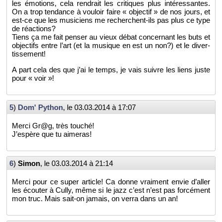
les émo­tions, cela ren­drait les cri­tiques plus in­té­res­santes.
On a trop ten­dance à vou­loir faire « ob­jec­tif » de nos jours, et
est-ce que les mu­si­ciens me re­cherchent-ils pas plus ce type
de ré­ac­tions?
Tiens ça me fait pen­ser au vieux débat concer­nant les buts et
ob­jec­tifs entre l’art (et la mu­sique en est un non?) et le di­ver­
tis­se­ment!
A part cela des que j’ai le temps, je vais suivre les liens juste
pour « voir »!
5
)
Dom' Py­thon
, le
03.03.2014 à 17:07
Merci Gr@​g, très tou­ché!
J’es­père que tu ai­me­ras!
6
)
Simon
, le
03.03.2014 à 21:14
Merci pour ce super ar­ticle! Ca donne vrai­ment envie d’al­ler
les écou­ter à Cully, même si le jazz c’est n’est pas for­cé­ment
mon truc. Mais sait-on ja­mais, on verra dans un an!