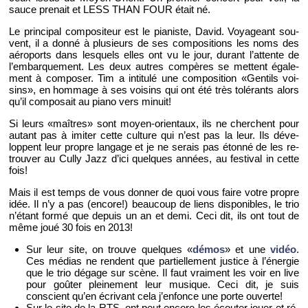
sauce pre­nait et LESS THAN FOUR était né.
Le prin­ci­pal com­po­si­teur est le pia­niste, David. Voya­geant sou­
vent, il a donné à plu­sieurs de ses com­po­si­tions les noms des
aé­ro­ports dans les­quels elles ont vu le jour, du­rant l’at­tente de
l’em­bar­que­ment. Les deux autres com­pères se mettent éga­le­
ment à com­po­ser. Tim a in­ti­tulé une com­po­si­tion «Gen­tils voi­
sins», en hom­mage à ses voi­sins qui ont été très to­lé­rants alors
qu’il com­po­sait au piano vers mi­nuit!
Si leurs «maîtres» sont moyen-orien­taux, ils ne cherchent pour
au­tant pas à imi­ter cette culture qui n’est pas la leur. Ils dé­ve­
loppent leur propre lan­gage et je ne se­rais pas étonné de les re­
trou­ver au Cully Jazz d’ici quelques an­nées, au fes­ti­val
in cette
fois!
Mais il est temps de vous don­ner de quoi vous faire votre propre
idée. Il n’y a pas (en­core!) beau­coup de liens dis­po­nibles, le trio
n’étant formé que de­puis un an et demi. Ceci dit, ils ont tout de
même joué 30 fois en 2013!
Sur leur site, on trouve quelques «
démos
» et une
vidéo
.
Ces mé­dias ne rendent que par­tiel­le­ment jus­tice à l’éner­gie
que le trio dé­gage sur scène. Il faut vrai­ment les voir en live
pour goû­ter plei­ne­ment leur mu­sique. Ceci dit, je suis
conscient qu’en écri­vant cela j’en­fonce une porte ou­verte!
Sur le site de la RTS, ont peut en­core les écou­ter jouer et ré­