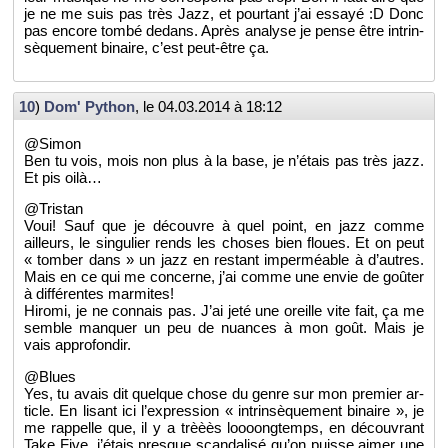
je ne me suis pas très Jazz, et pour­tant j’ai es­sayé :D Donc
pas en­core tombé de­dans. Après ana­lyse je pense être in­trin­
sè­que­ment bi­naire, c’est peut-être ça.
10
)
Dom' Py­thon
, le
04.03.2014 à 18:12
@Si­mon
Ben tu vois, mois non plus à la base, je n’étais pas très jazz.
Et pis oilà…
@Tris­tan
Voui! Sauf que je dé­couvre à quel point, en jazz comme
ailleurs, le sin­gu­lier rends les choses bien floues. Et on peut
« tom­ber dans » un jazz en res­tant im­per­méable à d’autres.
Mais en ce qui me concerne, j’ai comme une envie de goû­ter
à dif­fé­rentes mar­mites!
Hi­romi, je ne connais pas. J’ai jeté une oreille vite fait, ça me
semble man­quer un peu de nuances à mon goût. Mais je
vais ap­pro­fon­dir.
@Blues
Yes, tu avais dit quelque chose du genre sur mon pre­mier ar­
ticle. En li­sant ici l’ex­pres­sion « in­trin­sè­que­ment bi­naire », je
me rap­pelle que, il y a trèèès loooong­temps, en dé­cou­vrant
Take Five, j’étais presque scan­da­lisé qu’on puisse aimer une