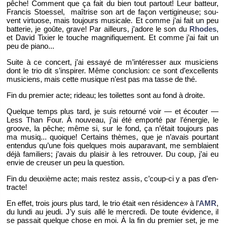
pêche! Com­ment que ça fait du bien tout par­tout! Leur bat­teur,
Fran­cis Stoes­sel, maî­trise son art de façon ver­ti­gi­neuse; sou­
vent vir­tuose, mais tou­jours mu­si­cale. Et comme j’ai fait un peu
bat­te­rie, je goûte, grave! Par ailleurs, j’adore le son du
Rhodes
,
et David Tixier le touche ma­gni­fi­que­ment. Et comme j’ai fait un
peu de piano...
Suite à ce concert, j’ai es­sayé de m’in­té­res­ser aux mu­si­ciens
dont le trio dit s’ins­pi­rer. Même conclu­sion: ce sont d’ex­cel­lents
mu­si­ciens, mais cette mu­sique n’est pas ma tasse de thé.
Fin du pre­mier acte; ri­deau; les toi­lettes sont au fond à droite.
Quelque temps plus tard, je suis re­tourné voir — et écou­ter —
Less Than Four. À nou­veau, j’ai été em­porté par l’éner­gie, le
groove, la pêche; même si, sur le fond, ça n’était tou­jours pas
ma musiq... quoique! Cer­tains thèmes, que je n’avais pour­tant
en­ten­dus qu’une fois quelques mois au­pa­ra­vant, me sem­blaient
déjà fa­mi­liers; j’avais du plai­sir à les re­trou­ver. Du coup, j’ai eu
envie de creu­ser un peu la ques­tion.
Fin du deuxième acte; mais res­tez assis, c’coup-ci y a pas d’en­
tracte!
En effet, trois jours plus tard, le trio était «en ré­si­dence» à l’
AMR
,
du lundi au jeudi. J’y suis allé le mer­credi. De toute évi­dence, il
se pas­sait quelque chose en moi. À la fin du pre­mier set, je me