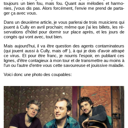
tou­jours un bien fou, mais fou. Quant aux mé­lo­dies et har­mo­
nies, j’vous dis pas. Alors for­cé­ment, l’en­vie me prend de par­ta­
ger ça avec vous.
Dans un deuxième ar­ticle, je vous par­le­rai de trois mu­si­ciens qui
jouent à Cully en avril pro­chain; même que j’ai les billets, les ré­
ser­va­tions d’hô­tel pour dor­mir sur place après, et les jours de
congés qui vont avec, tout bien.
Mais au­jour­d’hui, il va être ques­tion des agents conta­mi­na­teurs
(qui jouent aussi à Cully, mais
off
), à qui je dois d’avoir at­trapé
ce virus. Et pour être franc, je nour­ris l’es­poir, en pu­bliant ces
lignes, d’être conta­gieux à mon tour et de trans­mettre au moins à
l’un ou l’autre d’entre vous cette sa­vou­reuse et jouis­sive ma­la­die.
Voici donc une photo des cou­pables: