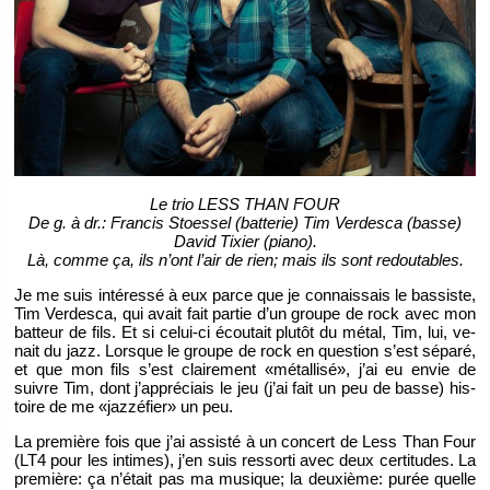
Le trio LESS THAN FOUR
De g. à dr.: Fran­cis Stoes­sel (bat­te­rie) Tim Ver­desca (basse)
David Tixier (piano).
Là, comme ça, ils n’ont l’air de rien; mais ils sont re­dou­tables.
Je me suis in­té­ressé à eux parce que je connais­sais le bas­siste,
Tim Ver­desca, qui avait fait par­tie d’un groupe de rock avec mon
bat­teur de fils. Et si ce­lui-ci écou­tait plu­tôt du métal, Tim, lui, ve­
nait du jazz. Lorsque le groupe de rock en ques­tion s’est sé­paré,
et que mon fils s’est clai­re­ment «mé­tal­lisé», j’ai eu envie de
suivre Tim, dont j’ap­pré­ciais le jeu (j’ai fait un peu de basse) his­
toire de me «jaz­zé­fier» un peu.
La pre­mière fois que j’ai as­sisté à un concert de Less Than Four
(LT4 pour les in­times), j’en suis res­sorti avec deux cer­ti­tudes. La
pre­mière: ça n’était pas ma mu­sique; la deuxième: purée quelle