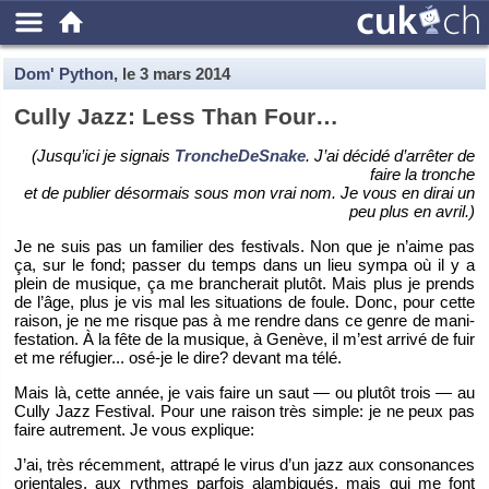
Dom' Python
, le
3 mars 2014
Cully Jazz: Less Than Four…
(Jus­qu’ici je si­gnais
Tron­che­DeS­nake
. J’ai dé­cidé d’ar­rê­ter de
faire la tronche
et de pu­blier dé­sor­mais sous mon vrai nom. Je vous en dirai un
peu plus en avril.)
Je ne suis pas un fa­mi­lier des fes­ti­vals. Non que je n’aime pas
ça, sur le fond; pas­ser du temps dans un lieu sympa où il y a
plein de mu­sique, ça me bran­che­rait plu­tôt. Mais plus je prends
de l’âge, plus je vis mal les si­tua­tions de foule. Donc, pour cette
rai­son, je ne me risque pas à me rendre dans ce genre de ma­ni­
fes­ta­tion. À la fête de la mu­sique, à Ge­nève, il m’est ar­rivé de fuir
et me ré­fu­gier... osé-je le dire? de­vant ma télé.
Mais là, cette année, je vais faire un saut — ou plu­tôt trois — au
Cully Jazz Fes­ti­val. Pour une rai­son très simple: je ne peux pas
faire au­tre­ment. Je vous ex­plique:
J’ai, très ré­cem­ment, at­trapé le virus d’un jazz aux conso­nances
orien­tales, aux rythmes par­fois alam­bi­qués, mais qui me font