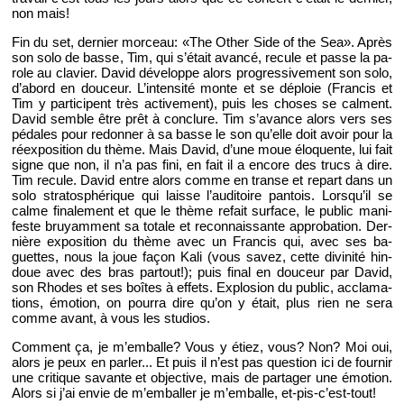
non mais!
Fin du set, der­nier mor­ceau: «The Other Side of the Sea». Après
son solo de basse, Tim, qui s’était avancé, re­cule et passe la pa­
role au cla­vier. David dé­ve­loppe alors pro­gres­si­ve­ment son solo,
d’abord en dou­ceur. L’in­ten­sité monte et se dé­ploie (Fran­cis et
Tim y par­ti­cipent très ac­ti­ve­ment), puis les choses se calment.
David semble être prêt à conclure. Tim s’avance alors vers ses
pé­dales pour re­don­ner à sa basse le son qu’elle doit avoir pour la
ré­ex­po­si­tion du thème. Mais David, d’une moue élo­quente, lui fait
signe que non, il n’a pas fini, en fait il a en­core des trucs à dire.
Tim re­cule. David entre alors comme en transe et re­part dans un
solo stra­to­sphé­rique qui laisse l’au­di­toire pan­tois. Lors­qu’il se
calme fi­na­le­ment et que le thème re­fait sur­face, le pu­blic ma­ni­
feste bruyam­ment sa to­tale et re­con­nais­sante ap­pro­ba­tion. Der­
nière ex­po­si­tion du thème avec un Fran­cis qui, avec ses ba­
guettes, nous la joue façon Kali (vous savez, cette di­vi­nité hin­
doue avec des bras par­tout!); puis final en dou­ceur par David,
son Rhodes et ses boîtes à ef­fets. Ex­plo­sion du pu­blic, ac­cla­ma­
tions, émo­tion, on pourra dire qu’on y était, plus rien ne sera
comme avant, à vous les stu­dios.
Com­ment ça, je m’em­balle? Vous y étiez, vous? Non? Moi oui,
alors je peux en par­ler... Et puis il n’est pas ques­tion ici de four­nir
une cri­tique sa­vante et ob­jec­tive, mais de par­ta­ger une émo­tion.
Alors si j’ai envie de m’em­bal­ler je m’em­balle, et-pis-c’est-tout!