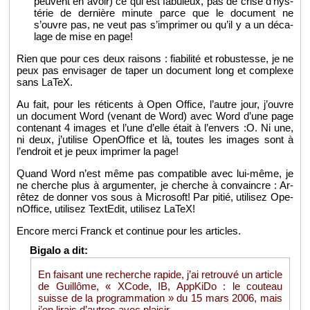
peuvent en avoir) ce qui est fa­bu­leux, pas de crise d’hys­
té­rie de der­nière mi­nute parce que le do­cu­ment ne
s’ouvre pas, ne veut pas s’im­pri­mer ou qu’il y a un dé­ca­
lage de mise en page!
Rien que pour ces deux rai­sons : fia­bi­lité et ro­bus­tesse, je ne
peux pas en­vi­sa­ger de taper un do­cu­ment long et com­plexe
sans LaTeX.
Au fait, pour les ré­ti­cents à Open Of­fice, l’autre jour, j’ouvre
un do­cu­ment Word (ve­nant de Word) avec Word d’une page
conte­nant 4 images et l’une d’elle était à l’en­vers :O. Ni une,
ni deux, j’uti­lise Ope­nOf­fice et là, toutes les images sont à
l’en­droit et je peux im­pri­mer la page!
Quand Word n’est même pas com­pa­tible avec lui-même, je
ne cherche plus à ar­gu­men­ter, je cherche à convaincre : Ar­
rê­tez de don­ner vos sous à Mi­cro­soft! Par pitié, uti­li­sez Ope­
nOf­fice, uti­li­sez Tex­tE­dit, uti­li­sez LaTeX!
En­core merci Franck et conti­nue pour les ar­ticles.
En fai­sant une re­cherche ra­pide, j’ai re­trouvé un ar­ticle
de Guillôme, « XCode, IB, App­KiDo : le cou­teau
suisse de la pro­gram­ma­tion » du 15 mars 2006, mais
j’en li­rais d’autres avec plai­sir.