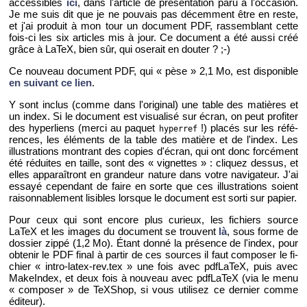
ac­ces­sibles
ici
, dans l'ar­ticle de pré­sen­ta­tion paru à l'oc­ca­sion.
Je me suis dit que je ne pou­vais pas dé­cem­ment être en reste,
et j'ai pro­duit à mon tour un do­cu­ment PDF, ras­sem­blant cette
fois-ci les six ar­ticles mis à jour. Ce do­cu­ment a été aussi créé
grâce à LaTeX, bien sûr, qui ose­rait en dou­ter ? ;-)
Ce nou­veau do­cu­ment PDF, qui « pèse » 2,1 Mo, est dis­po­nible
en sui­vant ce lien
.
Y sont in­clus (comme dans l'ori­gi­nal) une table des ma­tières et
un index. Si le do­cu­ment est vi­sua­lisé sur écran, on peut pro­fi­ter
des hy­per­liens (merci au pa­quet
!) pla­cés sur les ré­fé­
hy­per­ref
rences, les élé­ments de la table des ma­tière et de l'in­dex. Les
illus­tra­tions mon­trant des co­pies d'écran, qui ont donc for­cé­ment
été ré­duites en taille, sont des « vi­gnettes » : cli­quez des­sus, et
elles ap­pa­raî­tront en gran­deur na­ture dans votre na­vi­ga­teur. J'ai
es­sayé ce­pen­dant de faire en sorte que ces illus­tra­tions soient
rai­son­na­ble­ment li­sibles lorsque le do­cu­ment est sorti sur pa­pier.
Pour ceux qui sont en­core plus cu­rieux, les fi­chiers source
LaTeX et les images du do­cu­ment se trouvent
là
, sous forme de
dos­sier zippé (1,2 Mo). Étant donné la pré­sence de l'in­dex, pour
ob­te­nir le PDF final à par­tir de ces sources il faut com­po­ser le fi­
chier « intro-latex-rev.​tex » une fois avec pd­fLa­TeX, puis avec
Ma­keIn­dex, et deux fois à nou­veau avec pd­fLa­TeX (via le menu
« com­po­ser » de TeX­Shop, si vous uti­li­sez ce der­nier comme
édi­teur).