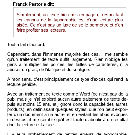
Sim­ple­ment, un texte bien mis en page et res­pec­tant
les ca­nons de la ty­po­gra­phie est d’une lec­ture plus
aisée. Ce n’est pas un luxe de se le per­mettre et d’en
faire pro­fi­ter ses lec­teurs.
Tout à fait d’ac­cord.
Ce­pen­dant, dans l’im­mense ma­jo­rité des cas, il me semble
qu’un trai­te­ment de texte suf­fit lar­ge­ment. Rien n’oblige les
gens à mul­ti­plier les po­lices, les tailles de ca­rac­tères, ni à
abu­ser du gras, de l’ita­lique et du sou­li­gné.
A mon sens, c’est prin­ci­pa­le­ment ce type d’ex­cès qui rend la
lec­ture pé­nible.
Avec un trai­te­ment de texte comme Word (ce n’est pas de la
pub, mais je n’ai ex­ploré aucun autre trai­te­ment de texte de­
puis au moins 15 ans, et j’ignore donc la ca­pa­cité des autres
pro­duits), en dé­fi­nis­sant quelques styles, que l’on peut ex­por­
ter d’un do­cu­ment à un autre, et en évi­tant les abus évo­qués
ci-des­sus, il me semble qu’il est fa­cile d’abou­tir à un ré­sul­tat
dont la lec­ture est aisée.
Il y aura pro­ba­ble­ment de pe­tites er­reurs de ty­po­gra­phie,