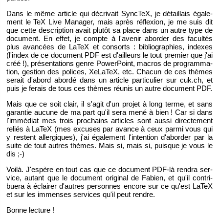
Dans le même ar­ticle qui dé­cri­vait Sync­TeX, je dé­taillais éga­le­
ment le TeX Live Ma­na­ger, mais après ré­flexion, je me suis dit
que cette des­crip­tion avait plu­tôt sa place dans un autre type de
do­cu­ment. En effet, je compte à l'ave­nir abor­der des fa­cul­tés
plus avan­cées de LaTeX et consorts : bi­blio­gra­phies, in­dexes
(l'in­dex de ce do­cu­ment PDF est d'ailleurs le tout pre­mier que j'ai
créé !), pré­sen­ta­tions genre Po­wer­Point, ma­cros de pro­gram­ma­
tion, ges­tion des po­lices, Xe­La­TeX, etc. Cha­cun de ces thèmes
se­rait d'abord abordé dans un ar­ticle par­ti­cu­lier sur cuk.​ch, et
puis je fe­rais de tous ces thèmes réunis un autre do­cu­ment PDF.
Mais que ce soit clair, il s'agit d'un pro­jet à long terme, et sans
ga­ran­tie au­cune de ma part qu'il sera mené à bien ! Car si dans
l'im­mé­diat mes trois pro­chains ar­ticles sont aussi di­rec­te­ment
re­liés à LaTeX (mes ex­cuses par avance à ceux parmi vous qui
y res­tent al­ler­giques), j'ai éga­le­ment l'in­ten­tion d'abor­der par la
suite de tout autres thèmes. Mais si, mais si, puisque je vous le
dis ;-)
Voilà. J'es­père en tout cas que ce do­cu­ment PDF-là ren­dra ser­
vice, au­tant que le do­cu­ment ori­gi­nal de Fa­bien, et qu'il contri­
buera à éclai­rer d'autres per­sonnes en­core sur ce qu'est LaTeX
et sur les im­menses ser­vices qu'il peut rendre.
Bonne lec­ture !