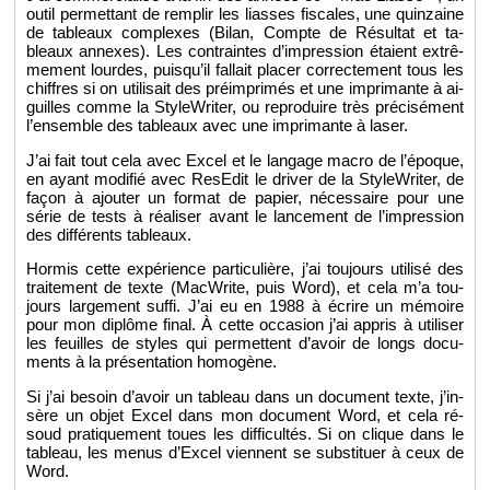
outil per­met­tant de rem­plir les liasses fis­cales, une quin­zaine
de ta­bleaux com­plexes (Bilan, Compte de Ré­sul­tat et ta­
bleaux an­nexes). Les contraintes d’im­pres­sion étaient ex­trê­
me­ment lourdes, puis­qu’il fal­lait pla­cer cor­rec­te­ment tous les
chiffres si on uti­li­sait des pré­im­pri­més et une im­pri­mante à ai­
guilles comme la Sty­le­Wri­ter, ou re­pro­duire très pré­ci­sé­ment
l’en­semble des ta­bleaux avec une im­pri­mante à laser.
J’ai fait tout cela avec Excel et le lan­gage macro de l’époque,
en ayant mo­di­fié avec Re­sE­dit le dri­ver de la Sty­le­Wri­ter, de
façon à ajou­ter un for­mat de pa­pier, né­ces­saire pour une
série de tests à réa­li­ser avant le lan­ce­ment de l’im­pres­sion
des dif­fé­rents ta­bleaux.
Hor­mis cette ex­pé­rience par­ti­cu­lière, j’ai tou­jours uti­lisé des
trai­te­ment de texte (Mac­Write, puis Word), et cela m’a tou­
jours lar­ge­ment suffi. J’ai eu en 1988 à écrire un mé­moire
pour mon di­plôme final. À cette oc­ca­sion j’ai ap­pris à uti­li­ser
les feuilles de styles qui per­mettent d’avoir de longs do­cu­
ments à la pré­sen­ta­tion ho­mo­gène.
Si j’ai be­soin d’avoir un ta­bleau dans un do­cu­ment texte, j’in­
sère un objet Excel dans mon do­cu­ment Word, et cela ré­
soud pra­ti­que­ment toues les dif­fi­cul­tés. Si on clique dans le
ta­bleau, les menus d’Ex­cel viennent se sub­sti­tuer à ceux de
Word.