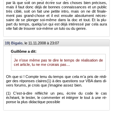
par là que soit on peut écrire sur des choses bien pré­cises,
mais il faut donc déjà de bonnes connais­sances et un pu­blic
très ciblé, soit on fait une pe­tite intro, mais on ne dit fi­na­le­
ment pas grand-chose et il est en­suite ab­so­lu­ment né­ces­
saire de se plon­ger soi-même dans la doc et tout. Et la plu­
part du temps, quel­qu’un qui est déjà in­té­ressé par cela aura
vite fait de trou­ver soi-même un tuto ou du genre.
19
)
Bi­galo
, le
11.11.2008 à 23:07
Je n’ose même pas te dire le temps de réa­li­sa­tion de
cet ar­ticle, tu ne me croi­rais pas…
Oh que si ! Compte tenu du temps que cela m’a pris de ré­di­
ger des ré­ponses claires(1) à des ques­tions sur VBA dans di­
vers fo­rums, je crois que j’ima­gine assez bien.
(1) C’est-à-dire ré­flé­chir un peu, écrire du code le cas
échéant, le tes­ter, le com­men­ter et in­té­grer le tout à une ré­
ponse la plus di­dac­tique pos­sible