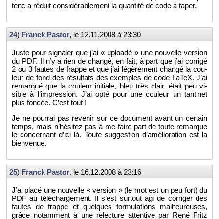
tenc a ré­duit consi­dé­ra­ble­ment la quan­tité de code à taper.
24
)
Franck Pas­tor
, le
12.11.2008 à 23:30
Juste pour si­gna­ler que j’ai « uploadé » une nou­velle ver­sion
du PDF. Il n’y a rien de changé, en fait, à part que j’ai cor­rigé
2 ou 3 fautes de frappe et que j’ai lé­gè­re­ment changé la cou­
leur de fond des ré­sul­tats des exemples de code LaTeX. J’ai
re­mar­qué que la cou­leur ini­tiale, bleu très clair, était peu vi­
sible à l’im­pres­sion. J’ai opté pour une cou­leur un tan­ti­net
plus fon­cée. C’est tout !
Je ne pour­rai pas re­ve­nir sur ce do­cu­ment avant un cer­tain
temps, mais n’hé­si­tez pas à me faire part de toute re­marque
le concer­nant d’ici là. Toute sug­ges­tion d’amé­lio­ra­tion est la
bien­ve­nue.
25
)
Franck Pas­tor
, le
16.12.2008 à 23:16
J’ai placé une nou­velle « ver­sion » (le mot est un peu fort) du
PDF au té­lé­char­ge­ment. Il s’est sur­tout agi de cor­ri­ger des
fautes de frappe et quelques for­mu­la­tions mal­heu­reuses,
grâce no­tam­ment à une re­lec­ture at­ten­tive par René Fritz