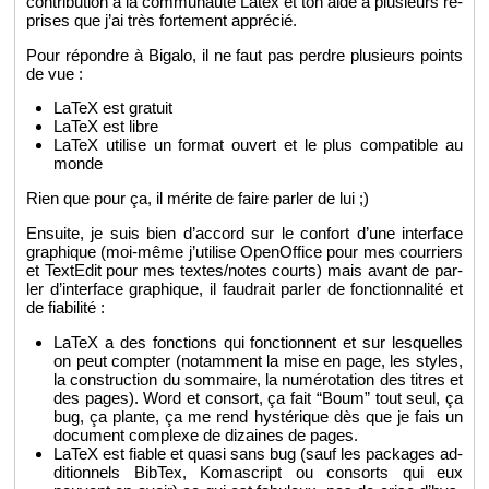
contri­bu­tion à la com­mu­nauté Latex et ton aide à plu­sieurs re­
prises que j’ai très for­te­ment ap­pré­cié.
Pour ré­pondre à Bi­galo, il ne faut pas perdre plu­sieurs points
de vue :
LaTeX est gra­tuit
LaTeX est libre
LaTeX uti­lise un for­mat ou­vert et le plus com­pa­tible au
monde
Rien que pour ça, il mé­rite de faire par­ler de lui ;)
En­suite, je suis bien d’ac­cord sur le confort d’une in­ter­face
gra­phique (moi-même j’uti­lise Ope­nOf­fice pour mes cour­riers
et Tex­tE­dit pour mes textes/notes courts) mais avant de par­
ler d’in­ter­face gra­phique, il fau­drait par­ler de fonc­tion­na­lité et
de fia­bi­lité :
LaTeX a des fonc­tions qui fonc­tionnent et sur les­quelles
on peut comp­ter (no­tam­ment la mise en page, les styles,
la construc­tion du som­maire, la nu­mé­ro­ta­tion des titres et
des pages). Word et consort, ça fait “Boum” tout seul, ça
bug, ça plante, ça me rend hys­té­rique dès que je fais un
do­cu­ment com­plexe de di­zaines de pages.
LaTeX est fiable et quasi sans bug (sauf les pa­ckages ad­
di­tion­nels Bib­Tex, Ko­mas­cript ou consorts qui eux