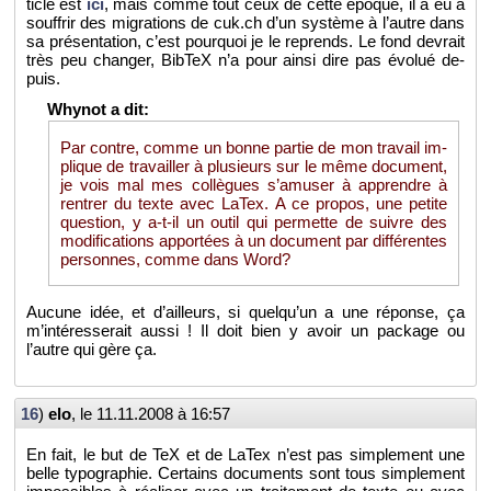
ticle est
ici
, mais comme tout ceux de cette époque, il a eu à
souf­frir des mi­gra­tions de cuk.​ch d’un sys­tème à l’autre dans
sa pré­sen­ta­tion, c’est pour­quoi je le re­prends. Le fond de­vrait
très peu chan­ger, Bib­TeX n’a pour ainsi dire pas évo­lué de­
puis.
Par contre, comme un bonne par­tie de mon tra­vail im­
plique de tra­vailler à plu­sieurs sur le même do­cu­ment,
je vois mal mes col­lègues s’amu­ser à ap­prendre à
ren­trer du texte avec LaTex. A ce pro­pos, une pe­tite
ques­tion, y a-t-il un outil qui per­mette de suivre des
mo­di­fi­ca­tions ap­por­tées à un do­cu­ment par dif­fé­rentes
per­sonnes, comme dans Word?
Au­cune idée, et d’ailleurs, si quel­qu’un a une ré­ponse, ça
m’in­té­res­se­rait aussi ! Il doit bien y avoir un pa­ckage ou
l’autre qui gère ça.
16
)
elo
, le
11.11.2008 à 16:57
En fait, le but de TeX et de LaTex n’est pas sim­ple­ment une
belle ty­po­gra­phie. Cer­tains do­cu­ments sont tous sim­ple­ment