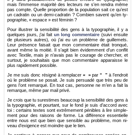
mais l’im­mense ma­jo­rité des lec­teurs ne s’en ren­dra même
pas compte. Quelle pro­por­tion de la po­pu­la­tion sait ce qu’est
un ca­dra­tin ou un demi-ca­dra­tin ? Com­bien savent qu’en ty­
po­gra­phie, « es­pace » est fé­mi­nin ?
Pour illus­trer la sen­si­bi­lité des gens à la ty­po­gra­phie, il y a
quelques jours, j’ai fait
un long com­men­taire
(suivi en­suite
de plu­sieurs autres), où j’ai eu un pro­blème de guille­mets.
Leur pré­sence fai­sait que mon com­men­taire était tron­qué,
avant même la moi­tié. Il s’agit bien évi­dem­ment d’un conflit
avec Tex­tile, mais je n’avais pas le cou­rage de cher­cher, et
sur­tout, je sou­hai­tais que mon com­men­taire ap­pa­raisse le
plus ra­pi­de­ment pos­sible.
Je me suis donc ré­si­gné à rem­pla­cer
« »
par
“ ”
à l’en­droit
où le pro­blème se po­sait. Je suis per­suadé que très peu de
gens l’ont re­mar­qué. En tout cas, per­sonne ne m’en a fait la
re­marque, même par mail privé.
Je crois que tu sur­es­times beau­coup la sen­si­bi­lité des gens à
la ty­po­gra­phie, et pour­tant, sur le fond je suis d’ac­cord avec
toi : cer­tains textes sont ex­trê­me­ment pé­nibles à lire sim­ple­
ment pour des rai­sons de forme. La dif­fé­rence es­sen­tielle
entre nous est que bien que sen­sible au pro­blème, mon ni­
veau d’exi­gence est moindre que le tien.