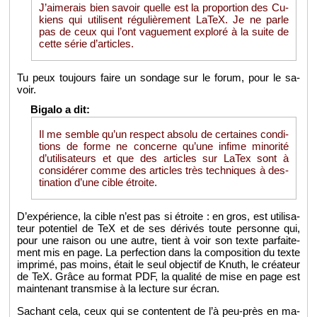
J’ai­me­rais bien sa­voir quelle est la pro­por­tion des Cu­
kiens qui uti­lisent ré­gu­liè­re­ment LaTeX. Je ne parle
pas de ceux qui l’ont va­gue­ment ex­ploré à la suite de
cette série d’ar­ticles.
Tu peux tou­jours faire un son­dage sur le forum, pour le sa­
voir.
Il me semble qu’un res­pect ab­solu de cer­taines condi­
tions de forme ne concerne qu’une in­fime mi­no­rité
d’uti­li­sa­teurs et que des ar­ticles sur LaTex sont à
consi­dé­rer comme des ar­ticles très tech­niques à des­
ti­na­tion d’une cible étroite.
D’ex­pé­rience, la cible n’est pas si étroite : en gros, est uti­li­sa­
teur po­ten­tiel de TeX et de ses dé­ri­vés toute per­sonne qui,
pour une rai­son ou une autre, tient à voir son texte par­fai­te­
ment mis en page. La per­fec­tion dans la com­po­si­tion du texte
im­primé, pas moins, était le seul ob­jec­tif de Knuth, le créa­teur
de TeX. Grâce au for­mat PDF, la qua­lité de mise en page est
main­te­nant trans­mise à la lec­ture sur écran.
Sa­chant cela, ceux qui se contentent de l’à peu-près en ma­