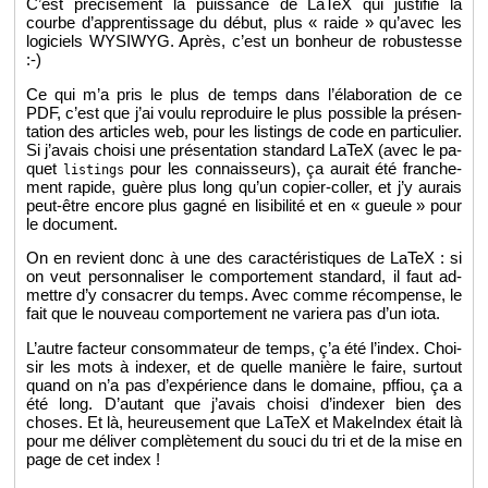
C’est pré­ci­sé­ment la puis­sance de LaTeX qui jus­ti­fie la
courbe d’ap­pren­tis­sage du début, plus « raide » qu’avec les
lo­gi­ciels WY­SIWYG. Après, c’est un bon­heur de ro­bus­tesse
:-)
Ce qui m’a pris le plus de temps dans l’éla­bo­ra­tion de ce
PDF, c’est que j’ai voulu re­pro­duire le plus pos­sible la pré­sen­
ta­tion des ar­ticles web, pour les lis­tings de code en par­ti­cu­lier.
Si j’avais choisi une pré­sen­ta­tion stan­dard LaTeX (avec le pa­
quet
pour les connais­seurs), ça au­rait été fran­che­
listings
ment ra­pide, guère plus long qu’un co­pier-col­ler, et j’y au­rais
peut-être en­core plus gagné en li­si­bi­lité et en « gueule » pour
le do­cu­ment.
On en re­vient donc à une des ca­rac­té­ris­tiques de LaTeX : si
on veut per­son­na­li­ser le com­por­te­ment stan­dard, il faut ad­
mettre d’y consa­crer du temps. Avec comme ré­com­pense, le
fait que le nou­veau com­por­te­ment ne va­riera pas d’un iota.
L’autre fac­teur consom­ma­teur de temps, ç’a été l’in­dex. Choi­
sir les mots à in­dexer, et de quelle ma­nière le faire, sur­tout
quand on n’a pas d’ex­pé­rience dans le do­maine, pf­fiou, ça a
été long. D’au­tant que j’avais choisi d’in­dexer bien des
choses. Et là, heu­reu­se­ment que LaTeX et Ma­keIn­dex était là
pour me dé­li­ver com­plè­te­ment du souci du tri et de la mise en
page de cet index !