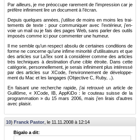
Par ailleurs, je me pré­oc­cupe ra­re­ment de l’im­pres­sion car je
pré­fère in­fi­ni­ment lire un do­cu­ment à l’écran.
De­puis quelques an­nées, j’uti­lise de moins en moins les trai­
te­ments de texte : pour com­mu­ni­quer avec l’ex­té­rieur, j’en­
voie un mail ou je fais des pages Web, sans par­ler des ou­tils
im­po­sés comme ici pour com­men­ter une hu­meur.
Il me semble qu’un res­pect ab­solu de cer­taines condi­tions de
forme ne concerne qu’une in­fime mi­no­rité d’uti­li­sa­teurs et que
des ar­ticles sur LaTex sont à consi­dé­rer comme des ar­ticles
très tech­niques à des­ti­na­tion d’une cible étroite. Dans cette
ca­té­go­rie, per­son­nel­le­ment, je se­rais in­fi­ni­ment plus in­té­ressé
par des ar­ticles sur XCode, l’en­vi­ron­ne­ment de dé­ve­lop­pe­
ment du Mac et les lan­gages (Ob­jec­tive C, Ruby, ..).
En fai­sant une re­cherche ra­pide, j’ai re­trouvé un ar­ticle de
Guillôme, « XCode, IB, App­KiDo : le cou­teau suisse de la
pro­gram­ma­tion » du 15 mars 2006, mais j’en li­rais d’autres
avec plai­sir.
10
)
Franck Pas­tor
, le
11.11.2008 à 12:14