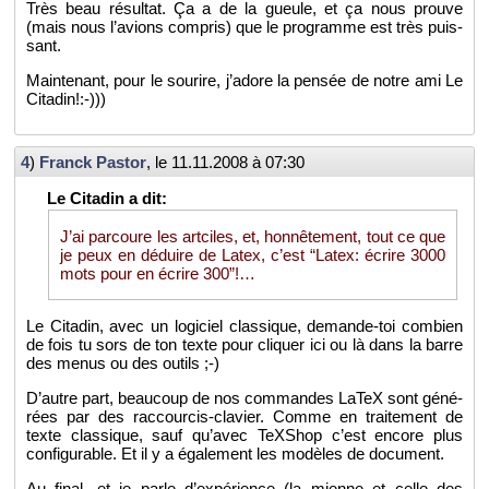
Très beau ré­sul­tat. Ça a de la gueule, et ça nous prouve
(mais nous l’avions com­pris) que le pro­gramme est très puis­
sant.
Main­te­nant, pour le sou­rire, j’adore la pen­sée de notre ami Le
Ci­ta­din!:-)))
4
)
Franck Pas­tor
, le
11.11.2008 à 07:30
J’ai par­coure les art­ciles, et, hon­nê­te­ment, tout ce que
je peux en dé­duire de Latex, c’est “Latex: écrire 3000
mots pour en écrire 300”!…
Le Ci­ta­din, avec un lo­gi­ciel clas­sique, de­mande-toi com­bien
de fois tu sors de ton texte pour cli­quer ici ou là dans la barre
des menus ou des ou­tils ;-)
D’autre part, beau­coup de nos com­mandes LaTeX sont gé­né­
rées par des rac­cour­cis-cla­vier. Comme en trai­te­ment de
texte clas­sique, sauf qu’avec TeX­Shop c’est en­core plus
confi­gu­rable. Et il y a éga­le­ment les mo­dèles de do­cu­ment.
Au final, et je parle d’ex­pé­rience (la mienne et celle des