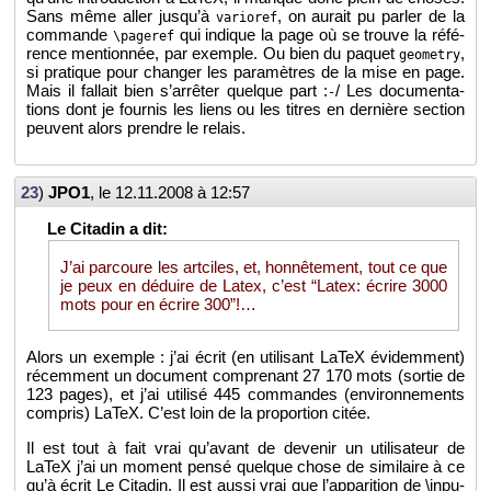
Sans même aller jus­qu’à
, on au­rait pu par­ler de la
varioref
com­mande
qui in­dique la page où se trouve la ré­fé­
\pageref
rence men­tion­née, par exemple. Ou bien du pa­quet
,
geometry
si pra­tique pour chan­ger les pa­ra­mètres de la mise en page.
Mais il fal­lait bien s’ar­rê­ter quelque part :
/ Les do­cu­men­ta­
-
tions dont je four­nis les liens ou les titres en der­nière sec­tion
peuvent alors prendre le re­lais.
23
)
JPO1
, le
12.11.2008 à 12:57
J’ai par­coure les art­ciles, et, hon­nê­te­ment, tout ce que
je peux en dé­duire de Latex, c’est “Latex: écrire 3000
mots pour en écrire 300”!…
Alors un exemple : j’ai écrit (en uti­li­sant LaTeX évi­dem­ment)
ré­cem­ment un do­cu­ment com­pre­nant 27 170 mots (sor­tie de
123 pages), et j’ai uti­lisé 445 com­mandes (en­vi­ron­ne­ments
com­pris) LaTeX. C’est loin de la pro­por­tion citée.
Il est tout à fait vrai qu’avant de de­ve­nir un uti­li­sa­teur de
LaTeX j’ai un mo­ment pensé quelque chose de si­mi­laire à ce
qu’à écrit Le Ci­ta­din. Il est aussi vrai que l’ap­pa­ri­tion de \in­pu­