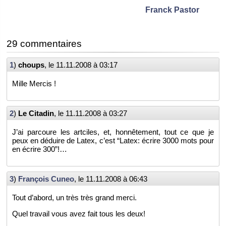
Franck Pas­tor
29 com­men­taires
1
)
choups
, le
11.11.2008 à 03:17
Mille Mer­cis !
2
)
Le Ci­ta­din
, le
11.11.2008 à 03:27
J’ai par­coure les art­ciles, et, hon­nê­te­ment, tout ce que je
peux en dé­duire de Latex, c’est “Latex: écrire 3000 mots pour
en écrire 300”!…
3
)
Fran­çois Cuneo
, le
11.11.2008 à 06:43
Tout d’abord, un très très grand merci.
Quel tra­vail vous avez fait tous les deux!