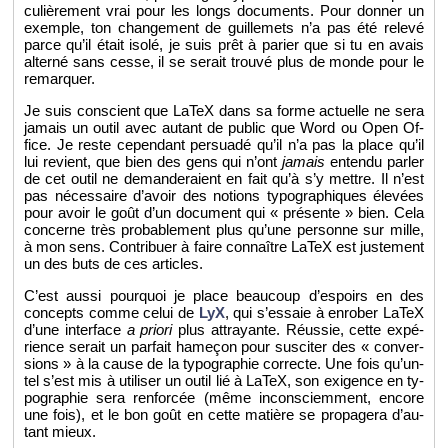
cu­liè­re­ment vrai pour les longs do­cu­ments. Pour don­ner un
exemple, ton chan­ge­ment de guille­mets n’a pas été re­levé
parce qu’il était isolé, je suis prêt à pa­rier que si tu en avais
al­terné sans cesse, il se se­rait trouvé plus de monde pour le
re­mar­quer.
Je suis conscient que LaTeX dans sa forme ac­tuelle ne sera
ja­mais un outil avec au­tant de pu­blic que Word ou Open Of­
fice. Je reste ce­pen­dant per­suadé qu’il n’a pas la place qu’il
lui re­vient, que bien des gens qui n’ont
ja­mais
en­tendu par­ler
de cet outil ne de­man­de­raient en fait qu’à s’y mettre. Il n’est
pas né­ces­saire d’avoir des no­tions ty­po­gra­phiques éle­vées
pour avoir le goût d’un do­cu­ment qui « pré­sente » bien. Cela
concerne très pro­ba­ble­ment plus qu’une per­sonne sur mille,
à mon sens. Contri­buer à faire connaître LaTeX est jus­te­ment
un des buts de ces ar­ticles.
C’est aussi pour­quoi je place beau­coup d’es­poirs en des
concepts comme celui de
LyX
, qui s’es­saie à en­ro­ber LaTeX
d’une in­ter­face
a priori
plus at­trayante. Réus­sie, cette ex­pé­
rience se­rait un par­fait ha­me­çon pour sus­ci­ter des « conver­
sions » à la cause de la ty­po­gra­phie cor­recte. Une fois qu’un­
tel s’est mis à uti­li­ser un outil lié à LaTeX, son exi­gence en ty­
po­gra­phie sera ren­for­cée (même in­cons­ciem­ment, en­core
une fois), et le bon goût en cette ma­tière se pro­pa­gera d’au­
tant mieux.