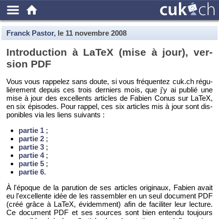
Franck Pastor
, le
11 novembre 2008
In­tro­duc­tion à LaTeX (mise à jour), ver­
sion PDF
Vous vous rap­pe­lez sans doute, si vous fré­quen­tez cuk.​ch ré­gu­
liè­re­ment de­puis ces trois der­niers mois, que j'y ai pu­blié une
mise à jour des ex­cel­lents ar­ticles de Fa­bien Conus sur LaTeX,
en six épi­sodes. Pour rap­pel, ces six ar­ticles mis à jour sont dis­
po­nibles via les liens sui­vants :
par­tie 1
;
par­tie 2
;
par­tie 3
;
par­tie 4
;
par­tie 5
;
par­tie 6
.
À l'époque de la pa­ru­tion de ses ar­ticles ori­gi­naux, Fa­bien avait
eu l'ex­cel­lente idée de les ras­sem­bler en un seul do­cu­ment PDF
(créé grâce à LaTeX, évi­dem­ment) afin de fa­ci­li­ter leur lec­ture.
Ce do­cu­ment PDF et ses sources sont bien en­tendu tou­jours