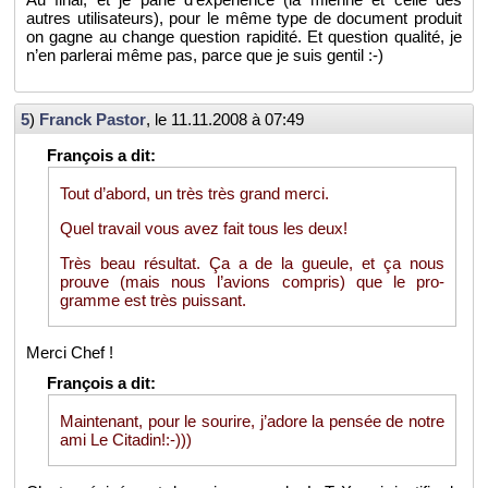
autres uti­li­sa­teurs), pour le même type de do­cu­ment pro­duit
on gagne au change ques­tion ra­pi­dité. Et ques­tion qua­lité, je
n’en par­le­rai même pas, parce que je suis gen­til :-)
5
)
Franck Pas­tor
, le
11.11.2008 à 07:49
Tout d’abord, un très très grand merci.
Quel tra­vail vous avez fait tous les deux!
Très beau ré­sul­tat. Ça a de la gueule, et ça nous
prouve (mais nous l’avions com­pris) que le pro­
gramme est très puis­sant.
Merci Chef !
Main­te­nant, pour le sou­rire, j’adore la pen­sée de notre
ami Le Ci­ta­din!:-)))