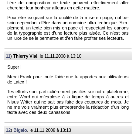
tière de com­po­si­tion de texte peuvent ef­fec­ti­ve­ment aller
cher­cher leur bon­heur ailleurs en cette ma­tière.
Pour être exi­geant sur la qua­lité de la mise en page, nul be­
soin ce­pen­dant d’être dans un do­maine ul­tra-tech­nique. Sim­
ple­ment, un texte bien mis en page et res­pec­tant les ca­nons
de la ty­po­gra­phie est d’une lec­ture plus aisée. Ce n’est pas
un luxe de se le per­mettre et d’en faire pro­fi­ter ses lec­teurs.
11
)
Thierry Vial
, le
11.11.2008 à 13:10
Super !
Merci Frank pour toute l’aide que tu ap­portes aux uti­li­sa­teurs
de Latex !
Tes ef­forts sont par­ti­cu­liè­re­ment jus­ti­fiés sur notre pla­te­forme,
entre Word qui m’ex­plose à la fi­gure de temps à autres et
Nisus Wri­ter qui ne sait pas faire des cou­pures de mots. Je
ne me vois vrai­ment plus en­tre­prendre la ré­dac­tion d’un long
texte avec ces deux ca­nas­sons.
12
)
Bi­galo
, le
11.11.2008 à 13:13