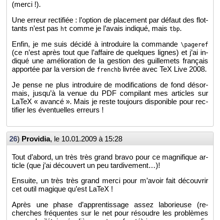
(merci !).
Une er­reur rec­ti­fiée : l’op­tion de pla­ce­ment par dé­faut des flot­
tants n’est pas
comme je l’avais in­di­qué, mais
.
ht
tbp
Enfin, je me suis dé­cidé à in­tro­duire la com­mande
\pageref
(ce n’est après tout que l’af­faire de quelques lignes) et j’ai in­
di­qué une amé­lio­ra­tion de la ges­tion des guille­mets fran­çais
ap­por­tée par la ver­sion de
li­vrée avec TeX Live 2008.
frenchb
Je pense ne plus in­tro­duire de mo­di­fi­ca­tions de fond dé­sor­
mais, jus­qu’à la venue du PDF com­pi­lant mes ar­ticles sur
LaTeX « avancé ». Mais je reste tou­jours dis­po­nible pour rec­
ti­fier les éven­tuelles er­reurs !
26
)
Pro­vi­dia
, le
10.01.2009 à 15:28
Tout d’abord, un très très grand bravo pour ce ma­gni­fique ar­
ticle (que j’ai dé­cou­vert un peu tar­di­ve­ment…)!
En­suite, un très très grand merci pour m’avoir fait dé­cou­vrir
cet outil ma­gique qu’est LaTeX !
Après une phase d’ap­pren­tis­sage assez la­bo­rieuse (re­
cherches fré­quentes sur le net pour ré­soudre les pro­blèmes