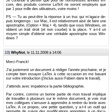
Je conti­nue à pen­ser que pour de nom­breuses an­nées en­
core, des pro­duits comme LaTeX ne se­ront em­ployés que
par 1 pour mille des util­sa­teurs, voire moins !
PS — Tu as peut-être la ré­ponse à un truc qui m’agace de­
puis long­temps : sur Mac, il est re­la­ti­ve­ment aisé de faire une
apos­trophe, (Op­tion + Maj + 4), tan­dis que sous Win­dows, on
ob­tient un trait droit (et non courbe) à la place. Y a-t-il un
moyen simple d’ob­te­nir une vé­ri­table apos­trophe sous Win­
dows ?
13
)
Why­Not
, le
11.11.2008 à 14:06
Merci Franck!
J’ai jus­te­ment un do­cu­ment à ré­di­ger l’an­née pro­chaine, et je
compte bien es­sayer LaTex à cette oc­ca­sion en me ba­sant
sur votre in­tro­duc­tion (j’in­clus aussi Fa­bien dans le tra­vail).
J’at­tends avec im­pa­tience la par­tie bi­blio­gra­phie.
Par contre, comme un bonne par­tie de mon tra­vail im­plique
de tra­vailler à plu­sieurs sur le même do­cu­ment, je vois mal
mes col­lègues s’amu­ser à ap­prendre à ren­trer du texte avec
LaTex. A ce pro­pos, une pe­tite ques­tion, y a-t-il un outil qui
per­mette de suivre des mo­di­fi­ca­tions ap­por­tées à un do­cu­