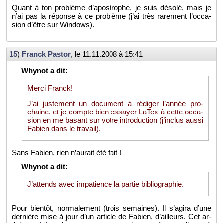
Quant à ton pro­blème d’apos­trophe, je suis dé­solé, mais je
n’ai pas la ré­ponse à ce pro­blème (j’ai très ra­re­ment l’oc­ca­
sion d’être sur Win­dows).
15
)
Franck Pas­tor
, le
11.11.2008 à 15:41
Merci Franck!
J’ai jus­te­ment un do­cu­ment à ré­di­ger l’an­née pro­
chaine, et je compte bien es­sayer LaTex à cette oc­ca­
sion en me ba­sant sur votre in­tro­duc­tion (j’in­clus aussi
Fa­bien dans le tra­vail).
Sans Fa­bien, rien n’au­rait été fait !
J’at­tends avec im­pa­tience la par­tie bi­blio­gra­phie.
Pour bien­tôt, nor­ma­le­ment (trois se­maines). Il s’agira d’une
der­nière mise à jour d’un ar­ticle de Fa­bien, d’ailleurs. Cet ar­