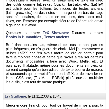
im­pos­sibles à réa­li­ser avec un trai­te­ment de texte ou avec
des ou­tils comme In­De­sign, Quark, Illus­tra­tor, etc. (La)TeX
est uti­lisé pour les édi­tions tech­niques de textes an­ciens
(latin, grec, etc.) ou des notes en marge et en bas de page
sont né­ces­saires, des notes en co­lonnes, des index mul­
tiples, etc. Es­sayez par exemple d’écrire de l’hé­breu de droite
à gauche sur Word…
Quelques exemples:
TeX Show­case
D’autres exemples
Books in Hu­ma­ni­ties
,
Textes an­ciens
Bref, dans cer­tains cas, même si ces cas ne sont pas les
plus fré­quents, on n’a guère de choix. Moi j’ai com­mencé à
uti­li­ser LaTeX car j’en avais marre de cli­quer par­tout pour
faire la moindre chose et parce que j’avais à réa­li­ser cer­tains
do­cu­ments im­pos­sibles à faire avec Word, Mel­lel, etc. Et
puis avec l’ha­bi­tude, même pour les do­cu­ments simples, on
se rend compte qu’un bon édi­teur de texte bourré de ma­cros
et rac­cour­cis qui per­met d’écrire en LaTeX, et de tra­vailler en
Html, CSS, etc, (Text­Mate, BBE­dit) plu­tôt que de mul­ti­plier
les ou­tils, c’est tout de même pra­tique.
17
)
Guillôme
, le
11.11.2008 à 19:45
Merci en­core Franck pour tout ce tra­vail de mise à jour, ta