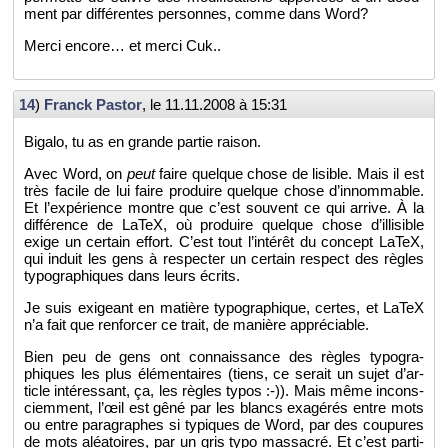
ment par dif­fé­rentes per­sonnes, comme dans Word?
Merci en­core… et merci Cuk..
14
)
Franck Pas­tor
, le
11.11.2008 à 15:31
Bi­galo, tu as en grande par­tie rai­son.
Avec Word, on
peut
faire quelque chose de li­sible. Mais il est
très fa­cile de lui faire pro­duire quelque chose d’in­nom­mable.
Et l’ex­pé­rience montre que c’est sou­vent ce qui ar­rive. À la
dif­fé­rence de LaTeX, où pro­duire quelque chose d’illi­sible
exige un cer­tain ef­fort. C’est tout l’in­té­rêt du concept LaTeX,
qui in­duit les gens à res­pec­ter un cer­tain res­pect des règles
ty­po­gra­phiques dans leurs écrits.
Je suis exi­geant en ma­tière ty­po­gra­phique, certes, et LaTeX
n’a fait que ren­for­cer ce trait, de ma­nière ap­pré­ciable.
Bien peu de gens ont connais­sance des règles ty­po­gra­
phiques les plus élé­men­taires (tiens, ce se­rait un sujet d’ar­
ticle in­té­res­sant, ça, les règles typos :-)). Mais même in­cons­
ciem­ment, l’œil est gêné par les blancs exa­gé­rés entre mots
ou entre pa­ra­graphes si ty­piques de Word, par des cou­pures
de mots aléa­toires, par un gris typo mas­sa­cré. Et c’est par­ti­