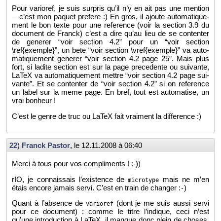
Pour va­rio­ref, je suis sur­pris qu’il n’y en ait pas une men­tion
—c’est mon pa­quet pre­fere :) En gros, il ajoute au­to­ma­ti­que­
ment le bon texte pour une re­fe­rence (voir la sec­tion 3.9 du
do­cu­ment de Franck) c’est a dire qu’au lieu de se conten­ter
de ge­ne­rer “voir sec­tion 4.2” pour un “voir sec­tion
\ref{exemple}”, un bete “voir sec­tion \vref{exemple}” va au­to­
ma­ti­que­ment ge­ne­rer “voir sec­tion 4.2 page 25”. Mais plus
fort, si la­dite sec­tion est sur la page pre­ce­dente ou sui­vante,
LaTeX va au­to­ma­ti­que­ment mettre “voir sec­tion 4.2 page sui­
vante”. Et se conten­ter de “voir sec­tion 4.2” si on re­fe­rence
un label sur la meme page. En bref, tout est au­to­ma­tise, un
vrai bon­heur !
C’est le genre de truc ou LaTeX fait vrai­ment la dif­fe­rence :)
22
)
Franck Pas­tor
, le
12.11.2008 à 06:40
Merci à tous pour vos com­pli­ments ! :-))
rIO, je connais­sais l’exis­tence de
mais ne m’en
microtype
étais en­core ja­mais servi. C’est en train de chan­ger :
)
-
Quant à l’ab­sence de
(dont je me suis aussi servi
varioref
pour ce do­cu­ment) : comme le titre l’in­dique, ceci n’est
qu’une in­tro­duc­tion à LaTeX, il manque donc plein de choses.