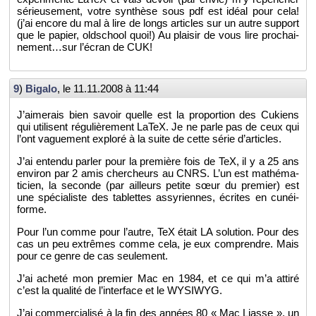
sé­rieu­se­ment, votre syn­thèse sous pdf est idéal pour cela!
(j’ai en­core du mal à lire de longs ar­ticles sur un autre sup­port
que le pa­pier, old­school quoi!) Au plai­sir de vous lire pro­chai­
ne­ment…sur l’écran de CUK!
9
)
Bi­galo
, le
11.11.2008 à 11:44
J’ai­me­rais bien sa­voir quelle est la pro­por­tion des Cu­kiens
qui uti­lisent ré­gu­liè­re­ment LaTeX. Je ne parle pas de ceux qui
l’ont va­gue­ment ex­ploré à la suite de cette série d’ar­ticles.
J’ai en­tendu par­ler pour la pre­mière fois de TeX, il y a 25 ans
en­vi­ron par 2 amis cher­cheurs au CNRS. L’un est ma­thé­ma­
ti­cien, la se­conde (par ailleurs pe­tite sœur du pre­mier) est
une spé­cia­liste des ta­blettes as­sy­riennes, écrites en cu­néi­
forme.
Pour l’un comme pour l’autre, TeX était LA so­lu­tion. Pour des
cas un peu ex­trêmes comme cela, je eux com­prendre. Mais
pour ce genre de cas seule­ment.
J’ai acheté mon pre­mier Mac en 1984, et ce qui m’a at­tiré
c’est la qua­lité de l’in­ter­face et le WY­SIWYG.
J’ai com­mer­cia­lisé à la fin des an­nées 80 « Mac Liasse », un