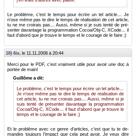
Le pro­blème, c’est le temps pour écrire un tel ar­ticle… Je
n’ose même pas te dire le temps de réa­li­sa­tion de cet ar­ticle,
tu ne me croi­rais pas… Aussi, même si je suis tenté de pré­
sen­ter da­van­tage la pro­gram­ma­tion Cocoa/Obj-C, XCode… il
faut d’abord que je trouve le temps et le cou­rage de le faire ;)
18
)
6ix
, le
11.11.2008 à 20:44
Merci pour le PDF, c’est vrai­ment utile pour avoir une doc à
por­tée de main!
Le pro­blème, c’est le temps pour écrire un tel ar­ticle…
Je n’ose même pas te dire le temps de réa­li­sa­tion de
cet ar­ticle, tu ne me croi­rais pas… Aussi, même si je
suis tenté de pré­sen­ter da­van­tage la pro­gram­ma­tion
Cocoa/Obj-C, XCode… il faut d’abord que je trouve le
temps et le cou­rage de le faire ;)
Et le pro­blème avec ce genre d’ar­ticles, c’est que tu te de­
mandes tou­jours l’im­pact que cela peut avoir. Je veux dire