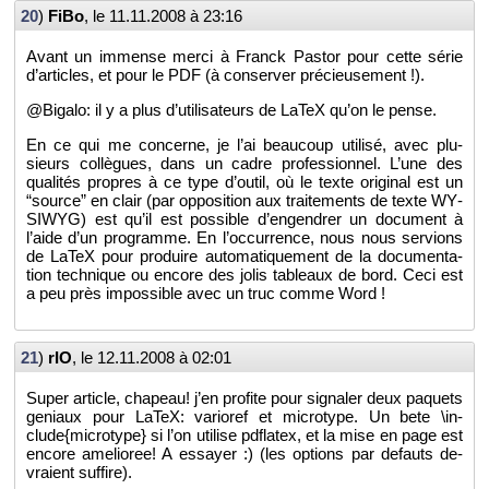
20
)
FiBo
, le
11.11.2008 à 23:16
Avant un im­mense merci à Franck Pas­tor pour cette série
d’ar­ticles, et pour le PDF (à conser­ver pré­cieu­se­ment !).
@Bi­galo: il y a plus d’uti­li­sa­teurs de LaTeX qu’on le pense.
En ce qui me concerne, je l’ai beau­coup uti­lisé, avec plu­
sieurs col­lègues, dans un cadre pro­fes­sion­nel. L’une des
qua­li­tés propres à ce type d’ou­til, où le texte ori­gi­nal est un
“source” en clair (par op­po­si­tion aux trai­te­ments de texte WY­
SIWYG) est qu’il est pos­sible d’en­gen­drer un do­cu­ment à
l’aide d’un pro­gramme. En l’oc­cur­rence, nous nous ser­vions
de LaTeX pour pro­duire au­to­ma­ti­que­ment de la do­cu­men­ta­
tion tech­nique ou en­core des jolis ta­bleaux de bord. Ceci est
a peu près im­pos­sible avec un truc comme Word !
21
)
rIO
, le
12.11.2008 à 02:01
Super ar­ticle, cha­peau! j’en pro­fite pour si­gna­ler deux pa­quets
ge­niaux pour LaTeX: va­rio­ref et mi­cro­type. Un bete \in­
clude{mi­cro­type} si l’on uti­lise pd­fla­tex, et la mise en page est
en­core ame­lio­ree! A es­sayer :) (les op­tions par de­fauts de­
vraient suf­fire).