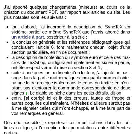
J'ai ap­porté quelques chan­ge­ments (mi­neurs) au cours de la
créa­tion du do­cu­ment PDF, par rap­port aux ar­ticles du site. Les
plus no­tables sont les sui­vants :
tout d'abord, j'ai in­cor­poré la des­crip­tion de Sync­TeX en
sixième par­tie, ce même Sync­TeX que j'avais abordé dans
un ar­ticle à part
, pos­té­rieur à la série ;
la conclu­sion gé­né­rale et les ré­fé­rences bi­blio­gra­phiques qui
concluaient l'ar­ticle 6, font main­te­nant cha­cun l'ob­jet d'une
sec­tion par­ti­cu­lière, en fin de do­cu­ment ;
la des­crip­tion de l'ob­ten­tion du sym­bole euro et celle des ma­
cros de TeX­Shop, qui fi­gu­raient éga­le­ment en sixième par­tie,
ont été res­pec­ti­ve­ment mise en sec­tion 3 et 4 ;
suite à une ques­tion per­ti­nente d'un lec­teur, j'ai ajouté un pas­
sage dans la par­tie ma­thé­ma­tiques in­di­quant com­ment ob­te­
nir une lettre grecque iso­lée dans le cours du texte : en n'ou­
bliant pas d'en­tou­rer la com­mande cor­res­pon­dante de deux
signes
. Le diable se niche dans les pe­tits dé­tails, dit-on !
$
enfin, j'ai cor­rigé ici et là des er­reurs, fautes de frappe et
autres co­quilles qui traî­naient. N'hé­si­tez d'ailleurs sur­tout pas
à me si­gna­ler celles qui m'ont échappé, et à me faire part de
vos re­marques en gé­né­ral.
Dès que pos­sible, je re­por­te­rai ces mo­di­fi­ca­tions dans les ar­
ticles en ligne, à l'ex­cep­tion des per­mu­ta­tions entre dif­fé­rentes
par­ties.