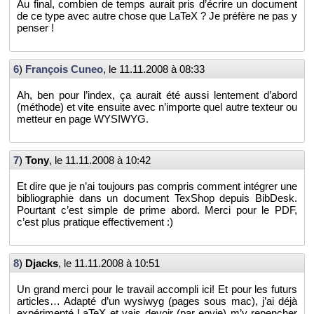
Au final, com­bien de temps au­rait pris d’écrire un do­cu­ment
de ce type avec autre chose que LaTeX ? Je pré­fère ne pas y
pen­ser !
6
)
Fran­çois Cuneo
, le
11.11.2008 à 08:33
Ah, ben pour l’in­dex, ça au­rait été aussi len­te­ment d’abord
(mé­thode) et vite en­suite avec n’im­porte quel autre tex­teur ou
met­teur en page WY­SIWYG.
7
)
Tony
, le
11.11.2008 à 10:42
Et dire que je n’ai tou­jours pas com­pris com­ment in­té­grer une
bi­blio­gra­phie dans un do­cu­ment Tex­Shop de­puis Bib­Desk.
Pour­tant c’est simple de prime abord. Merci pour le PDF,
c’est plus pra­tique ef­fec­ti­ve­ment :)
8
)
Djacks
, le
11.11.2008 à 10:51
Un grand merci pour le tra­vail ac­com­pli ici! Et pour les fu­turs
ar­ticles… Adapté d’un wy­siwyg (pages sous mac), j’ai déjà
ex­pé­ri­menté LaTeX et vais de­voir (par envie) m’y re­pen­cher