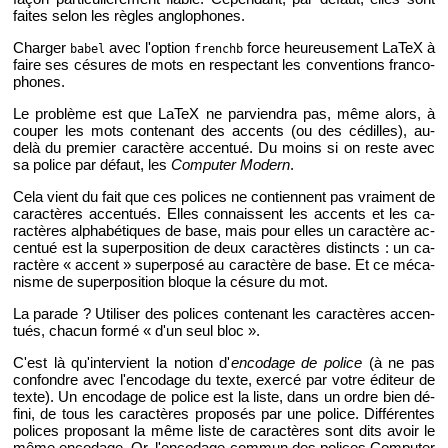
faites selon les règles an­glo­phones.
Char­ger
avec l'op­tion
force heu­reu­se­ment LaTeX à
babel
frenchb
faire ses cé­sures de mots en res­pec­tant les conven­tions fran­co­
phones.
Le pro­blème est que LaTeX ne par­vien­dra pas, même alors, à
cou­per les mots conte­nant des ac­cents (ou des cé­dilles), au-
delà du pre­mier ca­rac­tère ac­cen­tué. Du moins si on reste avec
sa po­lice par dé­faut, les
Com­pu­ter Mo­dern
.
Cela vient du fait que ces po­lices ne contiennent pas vrai­ment de
ca­rac­tères ac­cen­tués. Elles connaissent les ac­cents et les ca­
rac­tères al­pha­bé­tiques de base, mais pour elles un ca­rac­tère ac­
cen­tué est la su­per­po­si­tion de deux ca­rac­tères dis­tincts : un ca­
rac­tère « ac­cent » su­per­posé au ca­rac­tère de base. Et ce mé­ca­
nisme de su­per­po­si­tion bloque la cé­sure du mot.
La pa­rade ? Uti­li­ser des po­lices conte­nant les ca­rac­tères ac­cen­
tués, cha­cun formé « d'un seul bloc ».
C'est là qu'in­ter­vient la no­tion d'
en­co­dage de po­lice
(à ne pas
confondre avec l'en­co­dage du texte, exercé par votre édi­teur de
texte). Un en­co­dage de po­lice est la liste, dans un ordre bien dé­
fini, de tous les ca­rac­tères pro­po­sés par une po­lice. Dif­fé­rentes
po­lices pro­po­sant la même liste de ca­rac­tères sont dits avoir le
même en­co­dage. Or, l'en­co­dage com­mun des po­lices Com­pu­ter