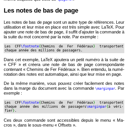
Les notes de bas de page
Les notes de bas de page sont un autre type de ré­fé­rences. Leur
uti­li­sa­tion et leur mise en place est très simple avec LaTeX. Pour
ajou­ter une note de bas de page, il suf­fit d'ajou­ter la com­mande à
la suite du mot concerné par la note. Par exemple :
Les CFF
\foot­note
{
Che­mins de Fer Fé­dé­raux
}
trans­portent
chaque année des mil­lions de pas­sa­gers.
Dans cet exemple, LaTeX ajou­tera un petit nu­méro à la suite de
« CFF » et créera une note de bas de page cor­res­pon­dante
conte­nant « Che­mins de Fer Fé­dé­raux ». Bien en­tendu, la nu­mé­
ro­ta­tion des notes est au­to­ma­tique, ainsi que leur mise en page.
De la même ma­nière, vous pou­vez créer fa­ci­le­ment des notes
dans la marge du do­cu­ment avec la com­mande
. Par
\mar­gin­par
exemple :
Les CFF
\foot­note
{
Che­mins de Fer Fé­dé­raux
}
trans­portent
chaque année des mil­lions de pas­sa­gers
\mar­gin­par
{
à vé­ri­
fier
}
.
Ces deux com­mande sont ac­ces­sibles de­puis le menu « Ma­
cros », dans le sous-menu « Off­sets ».