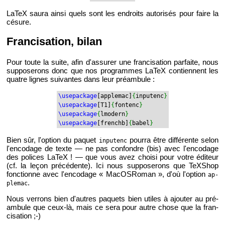
LaTeX saura ainsi quels sont les en­droits au­to­ri­sés pour faire la
cé­sure.
Fran­ci­sa­tion, bilan
Pour toute la suite, afin d'as­su­rer une fran­ci­sa­tion par­faite, nous
sup­po­se­rons donc que nos pro­grammes LaTeX contiennent les
quatre lignes sui­vantes dans leur pré­am­bule :
\use­pa­ckage
[ap­ple­mac]
{
in­pu­tenc
}
\use­pa­ckage
[T1]
{
fon­tenc
}
\use­pa­ckage
{
lmo­dern
}
\use­pa­ckage
[frenchb]
{
babel
}
Bien sûr, l'op­tion du pa­quet
pourra être dif­fé­rente selon
in­pu­tenc
l'en­co­dage de texte — ne pas confondre (bis) avec l'en­co­dage
des po­lices LaTeX ! — que vous avez choisi pour votre édi­teur
(cf. la leçon pré­cé­dente). Ici nous sup­po­se­rons que TeX­Shop
fonc­tionne avec l'en­co­dage « Ma­cOS­Ro­man », d'où l'op­tion
ap­
.
ple­mac
Nous ver­rons bien d'autres pa­quets bien utiles à ajou­ter au pré­
am­bule que ceux-là, mais ce sera pour autre chose que la fran­
ci­sa­tion ;-)