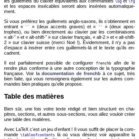
les guille­mets du cla­vier équi­va­lents aux com­mandes
et
\og
\fg
et les es­paces in­sé­cables se­ront alors in­sé­rées au­to­ma­ti­que­
ment.
Si vous pré­fé­rez les guille­mets an­glo-saxons, ils s'ob­tiennent en
en­trant «
» (deux ac­cents graves) et «
» (deux apos­
``
''
trophes), ou bien di­rec­te­ment au cla­vier par les com­bi­nai­sons
« alt-" » et « alt-shift-" » sur cla­vier fran­çais, « alt-2 » et « alt-shift-
2 » sur cla­vier suisse (merci Noé !). Évi­dem­ment, il n'y a pas
d'es­pace à in­sé­rer entre ces guille­mets-là et le texte qu'ils en­
cadrent.
Il est par­fai­te­ment pos­sible de confi­gu­rer
afin de le
frenchb
rendre plus conforme à une autre concep­tion de la ty­po­gra­phie
fran­çaise. Voir
la do­cu­men­ta­tion de frenchb
à ce sujet, très
bien faite, qui vous ren­sei­gnera éga­le­ment sur les autres com­
mandes bien pra­tiques qu'elle pro­pose.
Table des ma­tières
Bien sûr, une fois votre texte ré­digé et bien struc­turé en cha­
pitres, sec­tions, et autres sous-sec­tions, vous allez vou­loir créer
une table des ma­tières.
Avec LaTeX c'est un jeu d'en­fant ! Il vous suf­fit de pla­cer la com­
mande
là où vous dé­si­rez voir ap­pa­raître la
\ta­bleof­con­tents