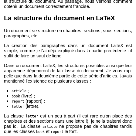
la struc­ture du do­cu­ment. Au pas­sage, nous ver­rons com­ment
ob­te­nir un do­cu­ment cor­rec­te­ment fran­cisé.
La struc­ture du do­cu­ment en LaTeX
Un do­cu­ment se struc­ture en cha­pitres, sec­tions, sous-sec­tions,
pa­ra­graphes, etc.
La créa­tion des pa­ra­graphes dans un do­cu­ment LaTeX est
simple, comme je l'ai déjà ex­pli­qué dans la par­tie pré­cé­dente : il
suf­fit de faire un saut de ligne.
Dans un do­cu­ment LaTeX, les struc­tures pos­sibles ainsi que leur
ap­pa­rence dé­pen­dront de la classe du do­cu­ment. Je vous rap­
pelle que dans la deuxième par­tie de cette série d'ar­ticles, j'avais
men­tionné l'exis­tence de plu­sieurs classes :
;
ar­ticle
(livre) ;
book
(rap­port) ;
re­port
(lettre).
let­ter
La classe
est un peu à part (il est rare qu'on place des
let­ter
cha­pitres et des sec­tions dans une lettre !), je ne la trai­te­rai donc
pas ici. La classe
ne pro­pose pas de cha­pitres tan­dis
ar­ticle
que les classes
et
le font.
book
re­port