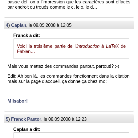
basse déf, on a l’im­pres­sion que les ca­rac­tères sont ef­fa­cés
par en­droit ou troués comme le c, le o, le d…
4
)
Ca­plan
, le
08.09.2008 à 12:05
Voici la troi­sième par­tie de l’
in­tro­duc­tion à LaTeX
de
Fa­bien…
Mais vous met­tez des com­mandes par­tout, par­tout!? ;-)
Edit: Ah ben là, les com­mandes fonc­tionnent dans la ci­ta­tion,
mais sur la page d’ac­cueil, ça donne ça chez moi:
Mil­sa­bor!
5
)
Franck Pas­tor
, le
08.09.2008 à 12:23