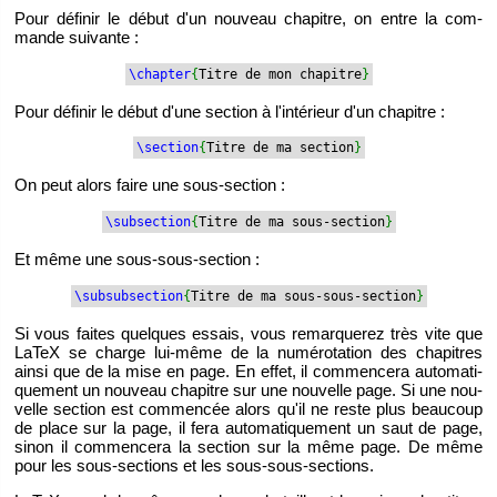
Pour dé­fi­nir le début d'un nou­veau cha­pitre, on entre la com­
mande sui­vante :
\chap­ter
{
Titre de mon cha­pitre
}
Pour dé­fi­nir le début d'une sec­tion à l'in­té­rieur d'un cha­pitre :
\sec­tion
{
Titre de ma sec­tion
}
On peut alors faire une sous-sec­tion :
\sub­sec­tion
{
Titre de ma sous-sec­tion
}
Et même une sous-sous-sec­tion :
\sub­sub­sec­tion
{
Titre de ma sous-sous-sec­tion
}
Si vous faites quelques es­sais, vous re­mar­que­rez très vite que
LaTeX se charge lui-même de la nu­mé­ro­ta­tion des cha­pitres
ainsi que de la mise en page. En effet, il com­men­cera au­to­ma­ti­
que­ment un nou­veau cha­pitre sur une nou­velle page. Si une nou­
velle sec­tion est com­men­cée alors qu'il ne reste plus beau­coup
de place sur la page, il fera au­to­ma­ti­que­ment un saut de page,
sinon il com­men­cera la sec­tion sur la même page. De même
pour les sous-sec­tions et les sous-sous-sec­tions.