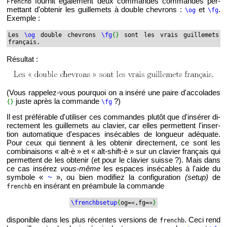
four­nit éga­le­ment deux com­mandes com­mandes per­
Frenchb
met­tant d'ob­te­nir les guille­mets à double che­vrons :
et
.
\og
\fg
Exemple :
Les
\og
double che­vrons
\fg
{
}
sont les vrais guille­mets
fran­çais.
Ré­sul­tat :
(Vous rap­pe­lez-vous pour­quoi on a in­séré une paire d'ac­co­lades
juste après la com­mande
?)
{
}
\fg
Il est pré­fé­rable d'uti­li­ser ces com­mandes plu­tôt que d'in­sé­rer di­
rec­te­ment les guille­mets au cla­vier, car elles per­mettent l'in­ser­
tion au­to­ma­tique d'es­paces in­sé­cables de lon­gueur adé­quate.
Pour ceux qui tiennent à les ob­te­nir di­rec­te­ment, ce sont les
com­bi­nai­sons « alt-è » et « alt-shift-è » sur un cla­vier fran­çais qui
per­mettent de les ob­te­nir (et pour le cla­vier suisse ?). Mais dans
ce cas in­sé­rez
vous-même
les es­paces in­sé­cables à l'aide du
sym­bole «
~
», ou bien mo­di­fiez la confi­gu­ra­tion
(setup)
de
en in­sé­rant en pré­am­bule la com­mande
frenchb
\frenchb­se­tup
{
og=«,fg=»
}
dis­po­nible dans les plus ré­centes ver­sions de
. Ceci rend
frenchb