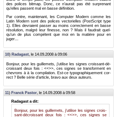
des po­lices bit­map. Donc, ce n’au­rait pas été sur­pre­nant
qu’elles passent mal en basse dé­fi­ni­tion.
Par contre, main­te­nant, les Com­pu­ter Mo­dern comme les
Latin Mo­dern sont des po­lices vec­to­rielles (Post­Script type
1). Elles de­vraient pas­ser au moins cor­rec­te­ment en basse
ré­so­lu­tion, mal­gré leur fi­nesse, non ? Mais il fau­drait quel­
qu’un de plus com­pé­tent que moi en la ma­tière pour en
juger…
10
)
Ra­da­gast
, le
14.09.2008 à 09:06
Bon­jour, pour les guille­mets, j’uti­lise les signes crois­sant-dé­
crois­sant deux fois : <<>>, ces signes se trans­forment en
che­vrons à à la com­pi­la­tion. Est-ce ty­po­gra­phi­que­ment cor­
rect ? Belle série d’ar­ticle, bravo aux deux au­teurs.
11
)
Franck Pas­tor
, le
14.09.2008 à 09:58
Bon­jour, pour les guille­mets, j’uti­lise les signes crois­
sant-dé­crois­sant deux fois : <<>>, ces signes se