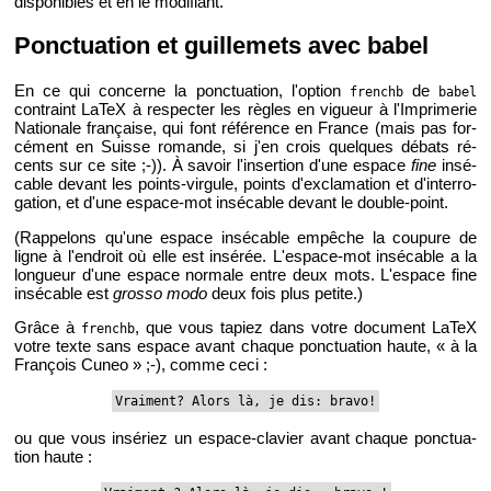
dis­po­nibles et en le mo­di­fiant.
Ponc­tua­tion et guille­mets avec babel
En ce qui concerne la ponc­tua­tion, l'op­tion
de
frenchb
babel
contraint LaTeX à res­pec­ter les règles en vi­gueur à l'Im­pri­me­rie
Na­tio­nale fran­çaise, qui font ré­fé­rence en France (mais pas for­
cé­ment en Suisse ro­mande, si j'en crois quelques dé­bats ré­
cents sur ce site ;-)). À sa­voir l'in­ser­tion d'une es­pace
fine
in­sé­
cable de­vant les points-vir­gule, points d'ex­cla­ma­tion et d'in­ter­ro­
ga­tion, et d'une es­pace-mot in­sé­cable de­vant le double-point.
(Rap­pe­lons qu'une es­pace in­sé­cable em­pêche la cou­pure de
ligne à l'en­droit où elle est in­sé­rée. L'es­pace-mot in­sé­cable a la
lon­gueur d'une es­pace nor­male entre deux mots. L'es­pace fine
in­sé­cable est
grosso modo
deux fois plus pe­tite.)
Grâce à
, que vous ta­piez dans votre do­cu­ment LaTeX
frenchb
votre texte sans es­pace avant chaque ponc­tua­tion haute, « à la
Fran­çois Cuneo » ;-), comme ceci :
Vrai­ment? Alors là, je dis: bravo!
ou que vous in­sé­riez un es­pace-cla­vier avant chaque ponc­tua­
tion haute :