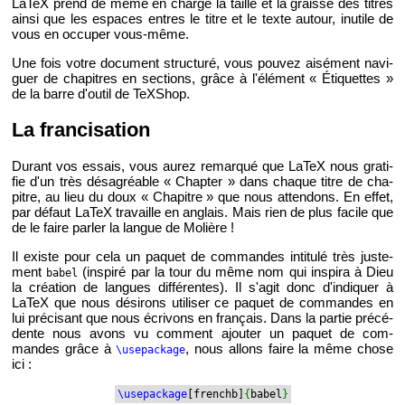
LaTeX prend de même en charge la taille et la graisse des titres
ainsi que les es­paces entres le titre et le texte au­tour, in­utile de
vous en oc­cu­per vous-même.
Une fois votre do­cu­ment struc­turé, vous pou­vez ai­sé­ment na­vi­
guer de cha­pitres en sec­tions, grâce à l'élé­ment « Éti­quettes »
de la barre d'ou­til de TeX­Shop.
La fran­ci­sa­tion
Du­rant vos es­sais, vous aurez re­mar­qué que LaTeX nous gra­ti­
fie d'un très désa­gréable « Chap­ter » dans chaque titre de cha­
pitre, au lieu du doux « Cha­pitre » que nous at­ten­dons. En effet,
par dé­faut LaTeX tra­vaille en an­glais. Mais rien de plus fa­cile que
de le faire par­ler la langue de Mo­lière !
Il existe pour cela un pa­quet de com­mandes in­ti­tulé très jus­te­
ment
(ins­piré par la tour du même nom qui ins­pira à Dieu
babel
la créa­tion de langues dif­fé­rentes). Il s'agit donc d'in­di­quer à
LaTeX que nous dé­si­rons uti­li­ser ce pa­quet de com­mandes en
lui pré­ci­sant que nous écri­vons en fran­çais. Dans la par­tie pré­cé­
dente nous avons vu com­ment ajou­ter un pa­quet de com­
mandes grâce à
, nous al­lons faire la même chose
\use­pa­ckage
ici :
\use­pa­ckage
[frenchb]
{
babel
}