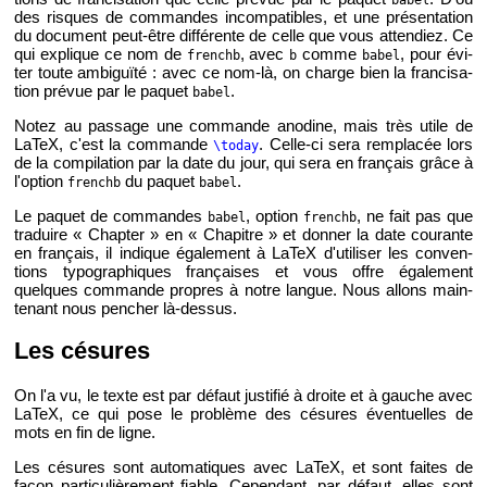
des risques de com­mandes in­com­pa­tibles, et une pré­sen­ta­tion
du do­cu­ment peut-être dif­fé­rente de celle que vous at­ten­diez. Ce
qui ex­plique ce nom de
, avec
comme
, pour évi­
frenchb
b
babel
ter toute am­bi­guïté : avec ce nom-là, on charge bien la fran­ci­sa­
tion pré­vue par le pa­quet
.
babel
Notez au pas­sage une com­mande ano­dine, mais très utile de
LaTeX, c'est la com­mande
. Celle-ci sera rem­pla­cée lors
\today
de la com­pi­la­tion par la date du jour, qui sera en fran­çais grâce à
l'op­tion
du pa­quet
.
frenchb
babel
Le pa­quet de com­mandes
, op­tion
, ne fait pas que
babel
frenchb
tra­duire « Chap­ter » en « Cha­pitre » et don­ner la date cou­rante
en fran­çais, il in­dique éga­le­ment à LaTeX d'uti­li­ser les conven­
tions ty­po­gra­phiques fran­çaises et vous offre éga­le­ment
quelques com­mande propres à notre langue. Nous al­lons main­
te­nant nous pen­cher là-des­sus.
Les cé­sures
On l'a vu, le texte est par dé­faut jus­ti­fié à droite et à gauche avec
LaTeX, ce qui pose le pro­blème des cé­sures éven­tuelles de
mots en fin de ligne.
Les cé­sures sont au­to­ma­tiques avec LaTeX, et sont faites de
façon par­ti­cu­liè­re­ment fiable. Ce­pen­dant, par dé­faut, elles sont