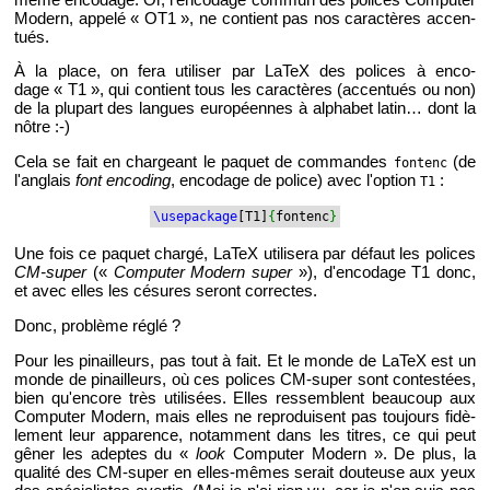
Mo­dern, ap­pelé « OT1 », ne contient pas nos ca­rac­tères ac­cen­
tués.
À la place, on fera uti­li­ser par LaTeX des po­lices à en­co­
dage « T1 », qui contient tous les ca­rac­tères (ac­cen­tués ou non)
de la plu­part des langues eu­ro­péennes à al­pha­bet latin… dont la
nôtre :-)
Cela se fait en char­geant le pa­quet de com­mandes
(de
fon­tenc
l'an­glais
font en­co­ding
, en­co­dage de po­lice) avec l'op­tion
:
T1
\use­pa­ckage
[T1]
{
fon­tenc
}
Une fois ce pa­quet chargé, LaTeX uti­li­sera par dé­faut les po­lices
CM-su­per
(«
Com­pu­ter Mo­dern super
»), d'en­co­dage T1 donc,
et avec elles les cé­sures se­ront cor­rectes.
Donc, pro­blème réglé ?
Pour les pi­nailleurs, pas tout à fait. Et le monde de LaTeX est un
monde de pi­nailleurs, où ces po­lices CM-su­per sont contes­tées,
bien qu'en­core très uti­li­sées. Elles res­semblent beau­coup aux
Com­pu­ter Mo­dern, mais elles ne re­pro­duisent pas tou­jours fi­dè­
le­ment leur ap­pa­rence, no­tam­ment dans les titres, ce qui peut
gêner les adeptes du «
look
Com­pu­ter Mo­dern ». De plus, la
qua­lité des CM-su­per en elles-mêmes se­rait dou­teuse aux yeux