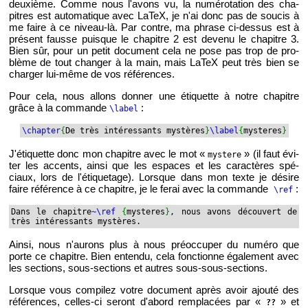
deuxième. Comme nous l'avons vu, la nu­mé­ro­ta­tion des cha­
pitres est au­to­ma­tique avec LaTeX, je n'ai donc pas de sou­cis à
me faire à ce ni­veau-là. Par contre, ma phrase ci-des­sus est à
pré­sent fausse puisque le cha­pitre 2 est de­venu le cha­pitre 3.
Bien sûr, pour un petit do­cu­ment cela ne pose pas trop de pro­
blème de tout chan­ger à la main, mais LaTeX peut très bien se
char­ger lui-même de vos ré­fé­rences.
Pour cela, nous al­lons don­ner une éti­quette à notre cha­pitre
grâce à la com­mande
:
\label
\chap­ter
{
De très in­té­res­sants mys­tères
}
\label
{
mys­teres
}
J'éti­quette donc mon cha­pitre avec le mot «
» (il faut évi­
mys­tere
ter les ac­cents, ainsi que les es­paces et les ca­rac­tères spé­
ciaux, lors de l'éti­que­tage). Lorsque dans mon texte je dé­sire
faire ré­fé­rence à ce cha­pitre, je le ferai avec la com­mande
:
\ref
Dans le cha­pitre
~\ref
{
mys­teres
}
, nous avons dé­cou­vert de
très in­té­res­sants mys­tères.
Ainsi, nous n'au­rons plus à nous pré­oc­cu­per du nu­méro que
porte ce cha­pitre. Bien en­tendu, cela fonc­tionne éga­le­ment avec
les sec­tions, sous-sec­tions et autres sous-sous-sec­tions.
Lorsque vous com­pi­lez votre do­cu­ment après avoir ajouté des
ré­fé­rences, celles-ci se­ront d'abord rem­pla­cées par «
» et
??