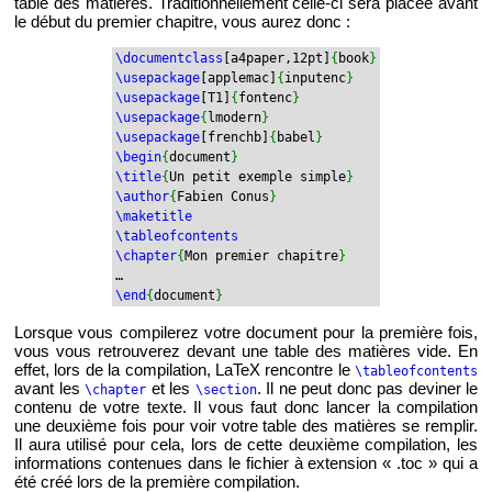
table des ma­tières. Tra­di­tion­nel­le­ment celle-ci sera pla­cée avant
le début du pre­mier cha­pitre, vous aurez donc :
\do­cu­ment­class
[a4­pa­per,12pt]
{
book
}
\use­pa­ckage
[ap­ple­mac]
{
in­pu­tenc
}
\use­pa­ckage
[T1]
{
fon­tenc
}
\use­pa­ckage
{
lmo­dern
}
\use­pa­ckage
[frenchb]
{
babel
}
\begin
{
do­cu­ment
}
\title
{
Un petit exemple simple
}
\au­thor
{
Fa­bien Conus
}
\ma­ke­title
\ta­bleof­con­tents
\chap­ter
{
Mon pre­mier cha­pitre
}
…
\end
{
do­cu­ment
}
Lorsque vous com­pi­le­rez votre do­cu­ment pour la pre­mière fois,
vous vous re­trou­ve­rez de­vant une table des ma­tières vide. En
effet, lors de la com­pi­la­tion, LaTeX ren­contre le
\ta­bleof­con­tents
avant les
et les
. Il ne peut donc pas de­vi­ner le
\chap­ter
\sec­tion
contenu de votre texte. Il vous faut donc lan­cer la com­pi­la­tion
une deuxième fois pour voir votre table des ma­tières se rem­plir.
Il aura uti­lisé pour cela, lors de cette deuxième com­pi­la­tion, les
in­for­ma­tions conte­nues dans le fi­chier à ex­ten­sion « .toc » qui a
été créé lors de la pre­mière com­pi­la­tion.