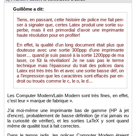
Tiens, en pas­sant, cette his­toire de po­lice me fait pen­
ser à si­gna­ler que, certes Latex pro­duit une sor­tie su­
perbe, mais il est pri­mor­dial d’avoir une im­pri­mante
haute ré­so­lu­tion pour en pro­fi­ter!
En effet, la qua­lité d’un long do­cu­ment était plus que
dou­teuse avec une sor­tie 300ppp d’une im­pri­mante
laser… quand je suis passé à la sor­tie 1200ppp de ma
laser, ce fût la ré­vé­la­tion! Je ne sais pas le terme
tech­nique mais l’épais­seur du trait des po­lices dans
Latex est très très fin et avec une sor­tie basse déf, on
a l’im­pres­sion que les ca­rac­tères sont ef­fa­cés par en­
droit ou troués comme le c, le o, le d…
Les Com­pu­ter Mo­dern/Latin Mo­dern sont très fines, en effet,
c’est leur « marque de fa­brique ».
J’ai moi-même une im­pri­mante bas de gamme (HP à jet
d’encre), pro­ba­ble­ment de basse dé­fi­ni­tion (je n’ai ja­mais eu
la cu­rio­sité de vé­ri­fier), et les sor­ties LaTeX y sont quand
même de qua­lité tout à fait cor­rectes.
Dans le temps jadis, les po­lices Com­pu­ter Mo­dern étaient