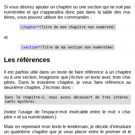
Si vous dé­si­rez ajou­ter un cha­pitre ou une sec­tion qui ne soit pas
nu­mé­ro­tée et qui n'ap­pa­raî­tra donc pas dans la table des ma­
tières, vous pou­vez uti­li­ser les com­mandes :
\chap­ter*
{
Titre de mon cha­pitre non nu­mé­roté
}
et
\sec­tion*
{
Titre de ma sec­tion non nu­mé­ro­tée
}
Les ré­fé­rences
Il est par­fois utile dans un texte de faire ré­fé­rence à un cha­pitre
ou à une sec­tion. Ima­gi­nons que j'écrive un texte avec trois cha­
pitres. Dans le troi­sième cha­pitre, je veux faire ré­fé­rence au
deuxième cha­pitre. J'écri­rais donc :
Dans le cha­pitre
~
2, nous avons dé­cou­vert de très in­té­res­
sants mys­tères.
(notez l'usage de l'es­pace-mot in­sé­cable entre le mot « cha­
pitre » et sa nu­mé­ro­ta­tion.)
Mais en re­pre­nant mon texte le len­de­main, je dé­cide d'in­tro­duire
un qua­trième cha­pitre que je veux pla­cer entre le pre­mier et le