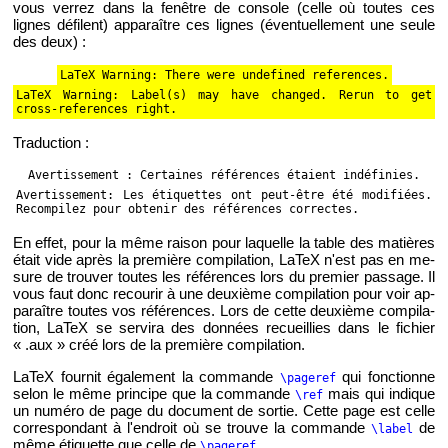
vous ver­rez dans la fe­nêtre de console (celle où toutes ces
lignes dé­filent) ap­pa­raître ces lignes (éven­tuel­le­ment une seule
des deux) :
LaTeX War­ning: There were un­de­fi­ned re­fe­rences.
LaTeX War­ning: Label(s) may have chan­ged. Rerun to get
cross-re­fe­rences right.
Tra­duc­tion :
Aver­tis­se­ment : Cer­taines ré­fé­rences étaient in­dé­fi­nies.
Aver­tis­se­ment: Les éti­quettes ont peut-être été mo­di­fiées.
Re­com­pi­lez pour ob­te­nir des ré­fé­rences cor­rectes.
En effet, pour la même rai­son pour la­quelle la table des ma­tières
était vide après la pre­mière com­pi­la­tion, LaTeX n'est pas en me­
sure de trou­ver toutes les ré­fé­rences lors du pre­mier pas­sage. Il
vous faut donc re­cou­rir à une deuxième com­pi­la­tion pour voir ap­
pa­raître toutes vos ré­fé­rences. Lors de cette deuxième com­pi­la­
tion, LaTeX se ser­vira des don­nées re­cueillies dans le fi­chier
« .aux » créé lors de la pre­mière com­pi­la­tion.
LaTeX four­nit éga­le­ment la com­mande
qui fonc­tionne
\pa­ge­ref
selon le même prin­cipe que la com­mande
mais qui in­dique
\ref
un nu­méro de page du do­cu­ment de sor­tie. Cette page est celle
cor­res­pon­dant à l'en­droit où se trouve la com­mande
de
\label
même éti­quette que celle de
.
\pa­ge­ref