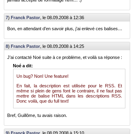
7
)
Franck Pas­tor
, le
08.09.2008 à 12:36
Bon, en at­ten­dant d’en sa­voir plus, j’ai en­levé ces ba­lises…
8
)
Franck Pas­tor
, le
08.09.2008 à 14:25
J’ai contacté Noé suite à ce pro­blème, et voilà sa ré­ponse :
Un bug? Non! Une fea­ture!
En fait, la des­crip­tion est uti­li­sée pour le RSS. Et
même si plein de gens font le contraire, il ne faut pas
mettre de ba­lise HTML dans les des­crip­tions RSS.
Donc voilà, que du full text!
Bref, Guillôme, tu avais rai­son.
9
)
Franck Pas­tor
, le
08.09.2008 à 15:10