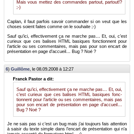
Mais vous met­tez des com­mandes par­tout, par­tout!?
;-)
Ca­plan, il faut par­fois sa­voir com­man­der si on veut que les
choses soient faites comme on le sou­haite ;-)
Sauf qu’ici, ef­fec­ti­ve­ment ça ne marche pas… Et, oui, c’est
cu­rieux que ces ba­lises HTML ba­siques fonc­tionnent pour
l’ar­ticle ou ses com­men­taires, mais pas pour son en­cart de
pré­sen­ta­tion en page d’ac­cueil… Bug ? Noé ?
6
)
Guillôme
, le
08.09.2008 à 12:27
Sauf qu’ici, ef­fec­ti­ve­ment ça ne marche pas… Et, oui,
c’est cu­rieux que ces ba­lises HTML ba­siques fonc­
tionnent pour l’ar­ticle ou ses com­men­taires, mais pas
pour son en­cart de pré­sen­ta­tion en page d’ac­cueil…
Bug ? Noé ?
Je ne sais pas si c’est un bug mais j’ai tou­jours fais at­ten­tion
à sai­sir du texte simple dans l’en­cart de pré­sen­ta­tion qui n’a
ja­mais ac­cepté de for­ma­tage html… :)