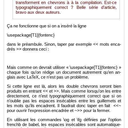
trans­forment en che­vrons à à la com­pi­la­tion. Est-ce
ty­po­gra­phi­que­ment cor­rect ? Belle série d’ar­ticle,
bravo aux deux au­teurs.
Ça ne fonc­tionne que si on a in­séré la ligne
\use­pa­ckage[T1]{fon­tenc}
dans le pré­am­bule. Sinon, taper par exemple << mots en­ca­
drés >> don­nera ceci :
Mais comme on de­vrait uti­li­ser « \use­pa­ckage[T1]{fon­tenc} »
chaque fois qu’on ré­dige un do­cu­ment au­tre­ment qu’en an­
glais avec LaTeX, ce n’est pas un pro­blème.
Si cette ligne est là, alors les double che­vrons se­ront bien
pro­duits en en­trant << et >>. Mais comme lors­qu’on les entre
di­rec­te­ment, ce n’est ty­po­gra­phi­que­ment cor­rect que si on
n’ou­blie pas les es­paces in­sé­cables entre les guille­mets et
les mots qu’ils en­cadrent. Il fau­drait donc taper en fait <<~
pour ou­vrir l’ex­pres­sion en­ca­drée et ~>> pour la fer­mer.
En uti­li­sant les com­mandes \og et \fg dé­fi­nies par l’op­tion
frenchb de babel, les es­paces in­sé­cables sont au­to­ma­ti­que­