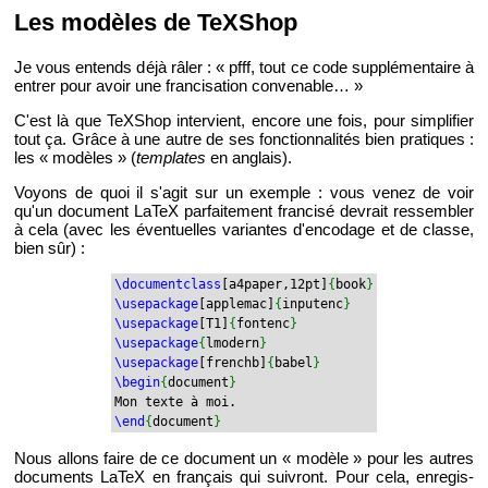
Les mo­dèles de TeX­Shop
Je vous en­tends déjà râler : « pfff, tout ce code sup­plé­men­taire à
en­trer pour avoir une fran­ci­sa­tion conve­nable… »
C'est là que TeX­Shop in­ter­vient, en­core une fois, pour sim­pli­fier
tout ça. Grâce à une autre de ses fonc­tion­na­li­tés bien pra­tiques :
les « mo­dèles » (
tem­plates
en an­glais).
Voyons de quoi il s'agit sur un exemple : vous venez de voir
qu'un do­cu­ment LaTeX par­fai­te­ment fran­cisé de­vrait res­sem­bler
à cela (avec les éven­tuelles va­riantes d'en­co­dage et de classe,
bien sûr) :
\do­cu­ment­class
[a4­pa­per,12pt]
{
book
}
\use­pa­ckage
[ap­ple­mac]
{
in­pu­tenc
}
\use­pa­ckage
[T1]
{
fon­tenc
}
\use­pa­ckage
{
lmo­dern
}
\use­pa­ckage
[frenchb]
{
babel
}
\begin
{
do­cu­ment
}
Mon texte à moi.
\end
{
do­cu­ment
}
Nous al­lons faire de ce do­cu­ment un « mo­dèle » pour les autres
do­cu­ments LaTeX en fran­çais qui sui­vront. Pour cela, en­re­gis­