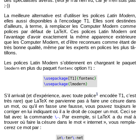
des spé­cia­listes aver­tis. (Moi je n'ai rien vu, car je n'en suis pas
;-))
La meilleure al­ter­na­tive est d'uti­li­ser les po­lices
Latin Mo­dern
,
elles aussi dis­po­nibles à l'en­co­dage T1. Elles sont des­ti­nées
d'ailleurs, à terme, à rem­pla­cer les Com­pu­ter Mo­dern comme
po­lices par dé­faut de LaTeX. Ces po­lices Latin Mo­dern ont
l'avan­tage d'avoir exac­te­ment la même ap­pa­rence ex­té­rieure
que les Com­pu­ter Mo­dern, et d'être re­con­nues comme étant de
très bonne qua­lité, même par les ex­perts en po­lices les plus tâ­
tillons.
Les po­lices Latin Mo­dern s'ob­tiennent en char­geant le pa­quet
en plus du pa­quet
op­tion
:
lmo­dern
fon­tenc
T1
\use­pa­ckage
[T1]
{
fon­tenc
}
\use­pa­ckage
{
lmo­dern
}
1
S'il ar­ri­vait (et d'ex­pé­rience, avec toute po­lice
en­co­dée T1, c'est
très rare) que LaTeX ne par­vienne pas à faire une cé­sure dans
un mot, ou qu'il en fasse une fausse, vous pou­vez tou­jours le
cor­ri­ger en lui in­di­quant où il a le droit de cou­per un mot. Ceci se
fait avec la com­mande
. Par exemple, si LaTeX a du mal à
\-
trou­ver où faire la cé­sure dans le mot « in­ter­net », vous rem­pla­
ce­rez ce mot par :
in
\-
ter
\-
net