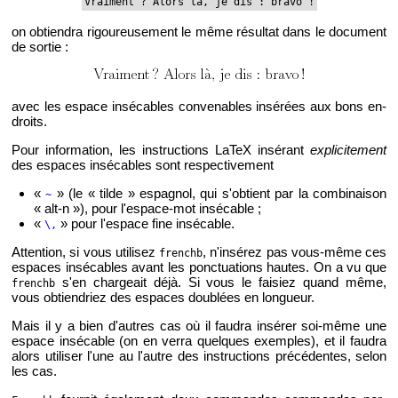
Vrai­ment ? Alors là, je dis : bravo !
on ob­tien­dra ri­gou­reu­se­ment le même ré­sul­tat dans le do­cu­ment
de sor­tie :
avec les es­pace in­sé­cables conve­nables in­sé­rées aux bons en­
droits.
Pour in­for­ma­tion, les ins­truc­tions LaTeX in­sé­rant
ex­pli­ci­te­ment
des es­paces in­sé­cables sont res­pec­ti­ve­ment
«
» (le « tilde » es­pa­gnol, qui s'ob­tient par la com­bi­nai­son
~
« alt-n »), pour l'es­pace-mot in­sé­cable ;
«
» pour l'es­pace fine in­sé­cable.
\,
At­ten­tion, si vous uti­li­sez
, n'in­sé­rez pas vous-même ces
frenchb
es­paces in­sé­cables avant les ponc­tua­tions hautes. On a vu que
s'en char­geait déjà. Si vous le fai­siez quand même,
frenchb
vous ob­tien­driez des es­paces dou­blées en lon­gueur.
Mais il y a bien d'autres cas où il fau­dra in­sé­rer soi-même une
es­pace in­sé­cable (on en verra quelques exemples), et il fau­dra
alors uti­li­ser l'une au l'autre des ins­truc­tions pré­cé­dentes, selon
les cas.