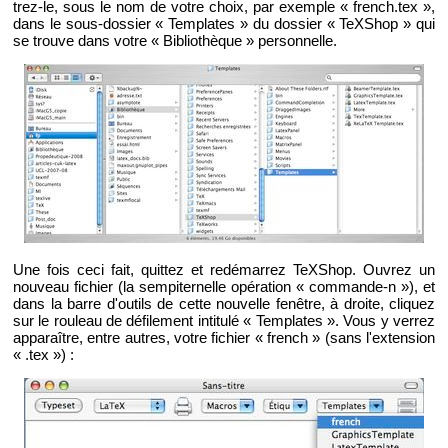
trez-le, sous le nom de votre choix, par exemple « french.​tex »,
dans le sous-dos­sier « Tem­plates » du dos­sier « TeX­Shop » qui
se trouve dans votre « Bi­blio­thèque » per­son­nelle.
Une fois ceci fait, quit­tez et re­dé­mar­rez TeX­Shop. Ou­vrez un
nou­veau fi­chier (la sem­pi­ter­nelle opé­ra­tion « com­mande-n »), et
dans la barre d'ou­tils de cette nou­velle fe­nêtre, à droite, cli­quez
sur le rou­leau de dé­fi­le­ment in­ti­tulé « Tem­plates ». Vous y ver­rez
ap­pa­raître, entre autres, votre fi­chier « french » (sans l'ex­ten­sion
« .tex ») :