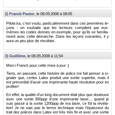
2
)
Franck Pas­tor
, le
08.09.2008 à 08:05
Pilote.​ka, c’est voulu, par­ti­cu­liè­re­ment dans ces pre­mières le­
çons : on sou­haite que les lec­teurs com­pilent par eux-
mêmes les codes don­nés en exemple, pour qu’ils se fa­mi­lia­
risent avec cette dé­marche. Dans les le­çons sui­vantes, il y
aura un peu plus de ré­sul­tats.
3
)
Guillôme
, le
08.09.2008 à 11:54
Merci Franck pour cette mise à jour :)
Tiens, en pas­sant, cette his­toire de po­lice me fait pen­ser à si­
gna­ler que, certes Latex pro­duit une sor­tie su­perbe, mais il
est pri­mor­dial d’avoir une im­pri­mante haute ré­so­lu­tion pour en
pro­fi­ter!
En effet, la qua­lité d’un long do­cu­ment était plus que dou­teuse
avec une sor­tie 300ppp d’une im­pri­mante laser… quand je
suis passé à la sor­tie 1200ppp de ma laser, ce fût la ré­vé­la­
tion! Je ne sais pas le terme tech­nique mais l’épais­seur du
trait des po­lices dans Latex est très très fin et avec une sor­tie