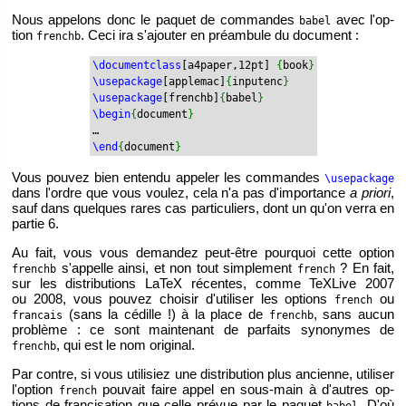
Nous ap­pe­lons donc le pa­quet de com­mandes
avec l'op­
babel
tion
. Ceci ira s'ajou­ter en pré­am­bule du do­cu­ment :
frenchb
\do­cu­ment­class
[a4­pa­per,12pt]
{
book
}
\use­pa­ckage
[ap­ple­mac]
{
in­pu­tenc
}
\use­pa­ckage
[frenchb]
{
babel
}
\begin
{
do­cu­ment
}
…
\end
{
do­cu­ment
}
Vous pou­vez bien en­tendu ap­pe­ler les com­mandes
\use­pa­ckage
dans l'ordre que vous vou­lez, cela n'a pas d'im­por­tance
a priori
,
sauf dans quelques rares cas par­ti­cu­liers, dont un qu'on verra en
par­tie 6.
Au fait, vous vous de­man­dez peut-être pour­quoi cette op­tion
s'ap­pelle ainsi, et non tout sim­ple­ment
? En fait,
frenchb
french
sur les dis­tri­bu­tions LaTeX ré­centes, comme TeX­Live 2007
ou 2008, vous pou­vez choi­sir d'uti­li­ser les op­tions
ou
french
(sans la cé­dille !) à la place de
, sans aucun
fran­cais
frenchb
pro­blème : ce sont main­te­nant de par­faits sy­no­nymes de
, qui est le nom ori­gi­nal.
frenchb
Par contre, si vous uti­li­siez une dis­tri­bu­tion plus an­cienne, uti­li­ser
l'op­tion
pou­vait faire appel en sous-main à d'autres op­
french
tions de fran­ci­sa­tion que celle pré­vue par le pa­quet
. D'où
babel