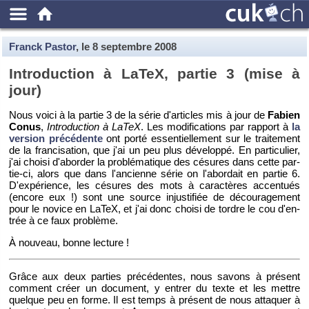
Franck Pastor
, le
8 septembre 2008
In­tro­duc­tion à LaTeX, par­tie 3 (mise à
jour)
Nous voici à la par­tie 3 de la série d'ar­ticles mis à jour de
Fa­bien
Conus
,
In­tro­duc­tion à LaTeX
. Les mo­di­fi­ca­tions par rap­port à
la
ver­sion pré­cé­dente
ont porté es­sen­tiel­le­ment sur le trai­te­ment
de la fran­ci­sa­tion, que j'ai un peu plus dé­ve­loppé. En par­ti­cu­lier,
j'ai choisi d'abor­der la pro­blé­ma­tique des cé­sures dans cette par­
tie-ci, alors que dans l'an­cienne série on l'abor­dait en par­tie 6.
D'ex­pé­rience, les cé­sures des mots à ca­rac­tères ac­cen­tués
(en­core eux !) sont une source in­jus­ti­fiée de dé­cou­ra­ge­ment
pour le no­vice en LaTeX, et j'ai donc choisi de tordre le cou d'en­
trée à ce faux pro­blème.
À nou­veau, bonne lec­ture !
Grâce aux deux par­ties pré­cé­dentes, nous sa­vons à pré­sent
com­ment créer un do­cu­ment, y en­trer du texte et les mettre
quelque peu en forme. Il est temps à pré­sent de nous at­ta­quer à