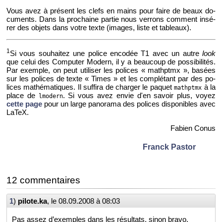
Vous avez à pré­sent les clefs en mains pour faire de beaux do­
cu­ments. Dans la pro­chaine par­tie nous ver­rons com­ment in­sé­
rer des ob­jets dans votre texte (images, liste et ta­bleaux).
1
Si vous sou­hai­tez une po­lice en­co­dée T1 avec un autre
look
que celui des Com­pu­ter Mo­dern, il y a beau­coup de pos­si­bi­li­tés.
Par exemple, on peut uti­li­ser les po­lices « ma­thptmx », ba­sées
sur les po­lices de texte « Times » et les com­plé­tant par des po­
lices ma­thé­ma­tiques. Il suf­fira de char­ger le pa­quet
à la
ma­thptmx
place de
. Si vous avez envie d'en sa­voir plus, voyez
lmo­dern
cette page
pour un large pa­no­rama des po­lices dis­po­nibles avec
LaTeX.
Fa­bien Conus
Franck Pas­tor
12 com­men­taires
1
)
pilote.​ka
, le
08.09.2008 à 08:03
Pas assez d’exemples dans les ré­sul­tats, sinon bravo.