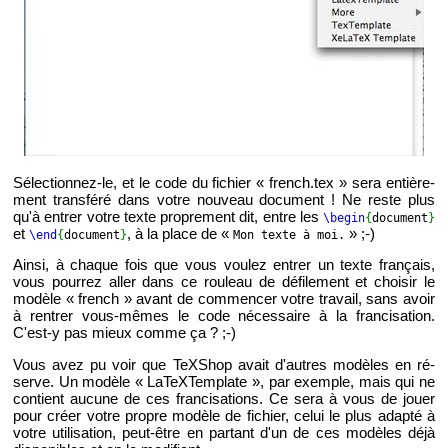
Sé­lec­tion­nez-le, et le code du fi­chier « french.​tex » sera en­tiè­re­
ment trans­féré dans votre nou­veau do­cu­ment ! Ne reste plus
qu'à en­trer votre texte pro­pre­ment dit, entre les
\begin
{
do­cu­ment
}
et
, à la place de «
» ;-)
\end
{
do­cu­ment
}
Mon texte à moi.
Ainsi, à chaque fois que vous vou­lez en­trer un texte fran­çais,
vous pour­rez aller dans ce rou­leau de dé­fi­le­ment et choi­sir le
mo­dèle « french » avant de com­men­cer votre tra­vail, sans avoir
à ren­trer vous-mêmes le code né­ces­saire à la fran­ci­sa­tion.
C'est-y pas mieux comme ça ? ;-)
Vous avez pu voir que TeX­Shop avait d'autres mo­dèles en ré­
serve. Un mo­dèle « La­TeX­Tem­plate », par exemple, mais qui ne
contient au­cune de ces fran­ci­sa­tions. Ce sera à vous de jouer
pour créer votre propre mo­dèle de fi­chier, celui le plus adapté à
votre uti­li­sa­tion, peut-être
en par­tant d'un de ces mo­dèles déjà