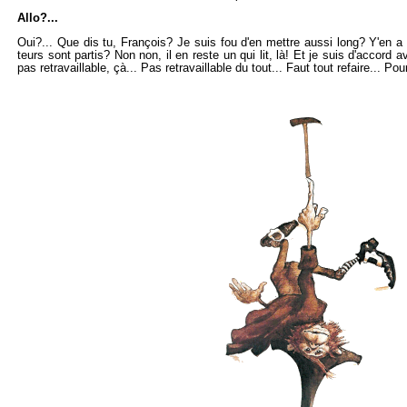
Allo?...
Oui?... Que dis tu, Fran­çois? Je suis fou d'en mettre aussi long? Y'en a 
teurs sont par­tis? Non non, il en reste un qui lit, là! Et je suis d'ac­cord ave
pas re­tra­vaillable, çà... Pas re­tra­vaillable du tout... Faut tout re­faire... Pour