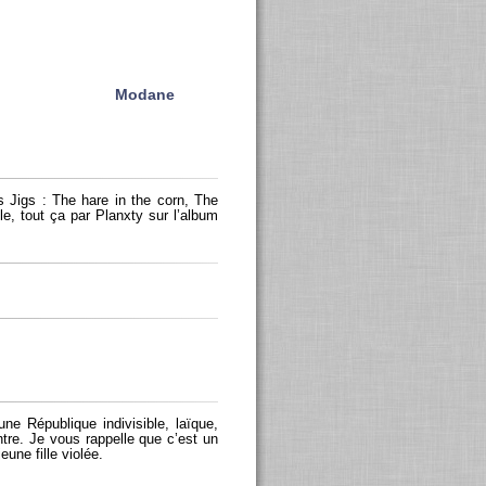
Mo­dane
s Jigs : The hare in the corn, The
ole, tout ça par Plan­xty sur l’al­bum
Ré­pu­blique in­di­vi­sible, laïque,
contre. Je vous rap­pelle que c’est un
eune fille vio­lée.