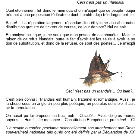
Ceci n'est pas un Ir­lan­dais!
Quel éton­ne­ment fut donc le mien quand on m'ap­prit que ce peuple rou­quin
très net à une pro­po­si­tion fé­dé­ra­trice dont il pro­fite déjà très lar­ge­ment: le
Baste!... La ré­pu­ta­tion lar­ge­ment ré­pan­due d'un éthy­lisme abu­sif et na­tio
dis­tri­bu­tion gra­tuite de ti­ckets de course, ce jour de vote? Nul ne sait.
En ana­lyse po­li­tique, je ne vaux que mon pe­sant de ca­ca­houètes. Mais j
rai­son de ce refus ir­lan­dais: outre le fait d'avoir été les seuls à avoir la pos­
tion de sub­sti­tu­tion, et donc de la re­fu­ser, ce sont des poètes... Je m'ex­pl
Ceci n'est pas un Ir­lan­dais... Ou bien?..
C'est bien connu : l'Ir­lan­dais est hu­main, fra­ter­nel et ro­man­tique. Aussi,
la chose sous un angle un peu plus poé­tique, un peu plus sen­sible, il au­ra
sir la for­mu­la­tion.
On au­rait pu lui pro­po­ser un truc, euh... Chiadé!... Avec de gros mor­c
sayons!... Hum!... Je me lance... Consti­tu­tion Eu­ro­péenne, pre­mière!... C
"Le peuple eu­ro­péen pro­clame so­len­nel­le­ment son at­ta­che­ment aux Droi
sou­ve­rai­neté na­tio­nale tels qu'ils ont été dé­fi­nis par la Dé­cla­ra­tion de