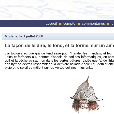
accueil
compte
commentaires
p
Modane
, le
3 juillet 2008
La façon de le dire, le fond, et la forme, sur un air
J'ai tou­jours eu une grande ten­dresse pour l'Ir­lande, les Ir­lan­dais, et le
lu­tins et far­fa­dets aux centres d'ap­pels de hot­lines in­for­ma­tiques, en pas
golf et la pêche au sau­mon dans les vertes pâ­tures. L'idée que j'ai de l'Ir­l
son hymne de­vrait res­sem­bler à la der­nière bal­lade d'adieu du der­nier elfe
pluie et le so­leil se mêlent sur les vertes col­lines. Illu­sion!...