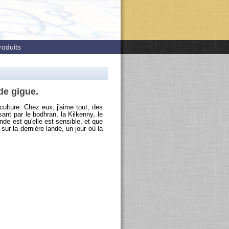
roduits
 de gigue.
ur culture. Chez eux, j'aime tout, des
­sant par le bodh­ran, la Kil­kenny, le
ande est qu'elle est sen­sible, et que
 sur la der­nière lande, un jour où la