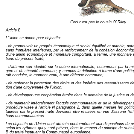
Ceci n'est pas le cou­sin O' Riley...
Ar­ticle B
L'Union se donne pour ob­jec­tifs:
- de pro­mou­voir un pro­grès éco­no­mique et so­cial équi­li­bré et du­rable, no
sans fron­tières in­té­rieures, par le ren­for­ce­ment de la co­hé­sion éco­no­miqu
d'une union éco­no­mique et mo­né­taire com­por­tant, à terme, une mon­naie 
tions du pré­sent traité;
- d'af­fir­mer son iden­tité sur la scène in­ter­na­tio­nale, no­tam­ment par la 
gère et de sé­cu­rité com­mune, y com­pris la dé­fi­ni­tion à terme d'une po­li
rait conduire, le mo­ment venu, à une dé­fense com­mune;
- de ren­for­cer la pro­tec­tion des droits et des in­té­rêts des res­sor­tis­sants
tion d'une ci­toyen­neté de l'Union;
- de dé­ve­lop­per une co­opé­ra­tion étroite dans le do­maine de la jus­tice et des
- de main­te­nir in­té­gra­le­ment l'ac­quis com­mu­nau­taire et de le dé­ve­lop­pe
pro­cé­dure visée à l'ar­ticle N pa­ra­graphe 2, dans quelle me­sure les po­li­t
tau­rées par le pré­sent traité de­vraient être ré­vi­sées en vue d'as­su­rer l'ef­f
tions com­mu­nau­taires.
Les ob­jec­tifs de l'Union sont at­teints confor­mé­ment aux dis­po­si­tions du p
selon les rythmes qui y sont pré­vus, dans le res­pect du prin­cipe de sub­si­dia­r
B du traité ins­ti­tuant la Com­mu­nauté eu­ro­péenne.