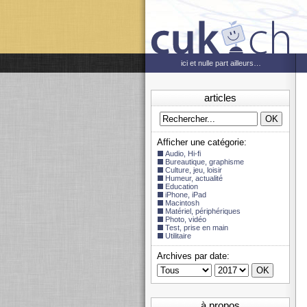
ici et nulle part ailleurs…
articles
Afficher une catégorie:
Audio, Hi-fi
Bureautique, graphisme
Culture, jeu, loisir
Humeur, actualité
Education
iPhone, iPad
Macintosh
Matériel, périphériques
Photo, vidéo
Test, prise en main
Utilitaire
Archives par date:
à propos