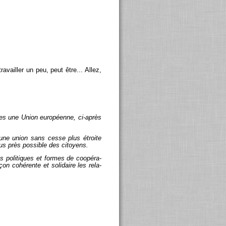
ra­vailler un peu, peut être... Allez,
elles une Union eu­ro­péenne, ci-après
 une union sans cesse plus étroite
lus près pos­sible des ci­toyens.
 po­li­tiques et formes de co­opé­ra­
on co­hé­rente et so­li­daire les re­la­