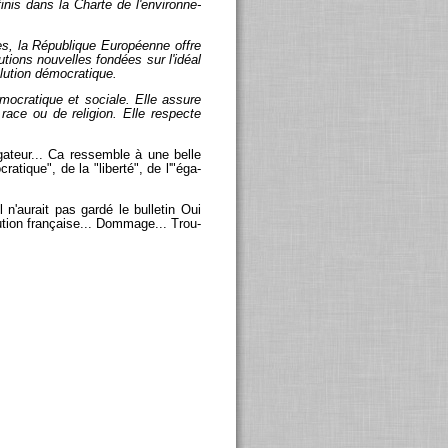
­nis dans la Charte de l'en­vi­ron­ne­
es, la Ré­pu­blique Eu­ro­péenne offre
tu­tions nou­velles fon­dées sur l'idéal
u­tion dé­mo­cra­tique.
o­cra­tique et so­ciale. Elle as­sure
 race ou de re­li­gion. Elle res­pecte
ro­ga­teur... Ca res­semble à une belle
ra­tique", de la "li­berté", de l'"éga­
il n'au­rait pas gardé le bul­le­tin Oui
u­tion fran­çaise... Dom­mage... Trou­