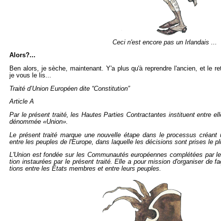
Ceci n'est en­core pas un Ir­lan­dais ...
Alors?...
Ben alors, je sèche, main­te­nant. Y'a plus qu'à re­prendre l'an­cien, et le re­t
je vous le lis...
Traité d’Union Eu­ro­péen dite “Consti­tu­tion”
Ar­ticle A
Par le pré­sent traité, les Hautes Par­ties Contrac­tantes ins­ti­tuent entre 
dé­nom­mée «Union».
Le pré­sent traité marque une nou­velle étape dans le pro­ces­sus créant
entre les peuples de l'Eu­rope, dans la­quelle les dé­ci­sions sont prises le p
L'Union est fon­dée sur les Com­mu­nau­tés eu­ro­péennes com­plé­tées par les
tion ins­tau­rées par le pré­sent traité. Elle a pour mis­sion d'or­ga­ni­ser de faç
tions entre les États membres et entre leurs peuples.