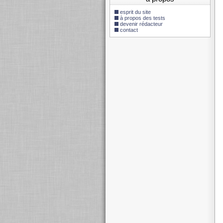
esprit du site
à propos des tests
devenir rédacteur
contact