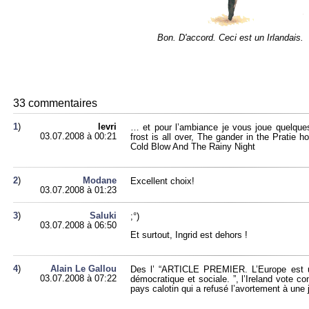
Bon. D'ac­cord. Ceci est un Ir­lan­dais.
33 com­men­taires
1
)
levri
… et pour l’am­biance je vous joue quelque
03.07.2008 à 00:21
frost is all over, The gan­der in the Pra­tie h
Cold Blow And The Rainy Night
2
)
Mo­dane
Ex­cellent choix!
03.07.2008 à 01:23
3
)
Sa­luki
;°)
03.07.2008 à 06:50
Et sur­tout, In­grid est de­hors !
4
)
Alain Le Gal­lou
Des l’ “AR­TICLE PRE­MIER. L’Eu­rope est une 
03.07.2008 à 07:22
dé­mo­cra­tique et so­ciale. ”, l’Ire­land vote 
pays ca­lo­tin qui a re­fusé l’avor­te­ment à une j