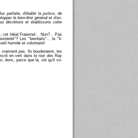
ar­faite, d'éta­blir la jus­tice, de
lop­per le bien-être gé­né­ral et d'as­
us dé­cré­tons et éta­blis­sons cette
 cet Idéal Fra­ter­nel... Non?... Pas
té­rité"? Les "bien­faits"... la "li­
oeil hu­mide et vo­lon­taire!
vrai­ment pas. Ils bou­de­raient, les
ns­crit en vert dans le noir des Ray
, donc, parce que là, sûr qu'il vo­