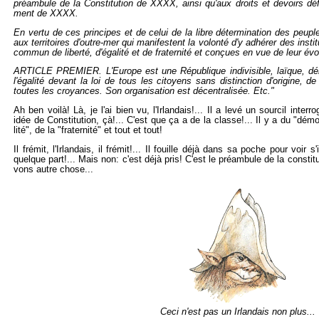
pré­am­bule de la Consti­tu­tion de XXXX, ainsi qu'aux droits et de­voirs dé­fi
ment de XXXX.
En vertu de ces prin­cipes et de celui de la libre dé­ter­mi­na­tion des peupl
aux ter­ri­toires d'outre-mer qui ma­ni­festent la vo­lonté d'y adhé­rer des ins­ti­
com­mun de li­berté, d'éga­lité et de fra­ter­nité et conçues en vue de leur évo­l
AR­TICLE PRE­MIER. L'Eu­rope est une Ré­pu­blique in­di­vi­sible, laïque, dé­m
l'éga­lité de­vant la loi de tous les ci­toyens sans dis­tinc­tion d'ori­gine, de
toutes les croyances. Son or­ga­ni­sa­tion est dé­cen­tra­li­sée. Etc."
Ah ben voilà! Là, je l'ai bien vu, l'Ir­lan­dais!... Il a levé un sour­cil in­ter­
idée de Consti­tu­tion, çà!... C'est que ça a de la classe!... Il y a du "dé­mo­c
lité", de la "fra­ter­nité" et tout et tout!
Il fré­mit, l'Ir­lan­dais, il fré­mit!... Il fouille déjà dans sa poche pour voir s'
quelque part!... Mais non: c'est déjà pris! C'est le pré­am­bule de la consti­t
vons autre chose...
Ceci n'est pas un Ir­lan­dais non plus...