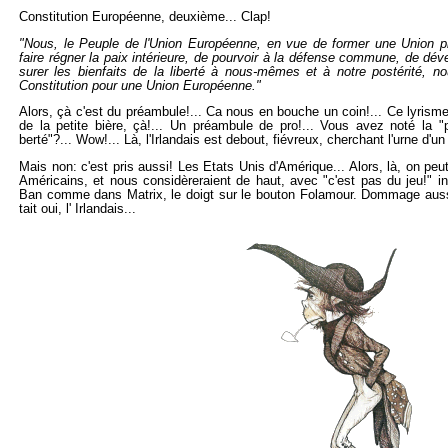
Consti­tu­tion Eu­ro­péenne, deuxième... Clap!
"Nous, le Peuple de l'Union Eu­ro­péenne, en vue de for­mer une Union plus p
faire ré­gner la paix in­té­rieure, de pour­voir à la dé­fense com­mune, de dé­ve­
su­rer les bien­faits de la li­berté à nous-mêmes et à notre pos­té­rité, no
Consti­tu­tion pour une Union Eu­ro­péenne."
Alors, çà c'est du pré­am­bule!... Ca nous en bouche un coin!... Ce ly­risme,
de la pe­tite bière, çà!... Un pré­am­bule de pro!... Vous avez noté la "pos­
berté"?... Wow!... Là, l'Ir­lan­dais est de­bout, fié­vreux, cher­chant l'urne d'un 
Mais non: c'est pris aussi! Les Etats Unis d'Amé­rique... Alors, là, on peut 
Amé­ri­cains, et nous consi­dè­re­raient de haut, avec "c'est pas du jeu!" i
Ban comme dans Ma­trix, le doigt sur le bou­ton Fo­la­mour. Dom­mage aussi
tait oui, l' Ir­lan­dais...