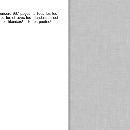
en­core 987 pages!... Tous les lec­
c lui, et avec les Ir­lan­dais : c'est
 les Ir­lan­dais!... Et les poètes!...