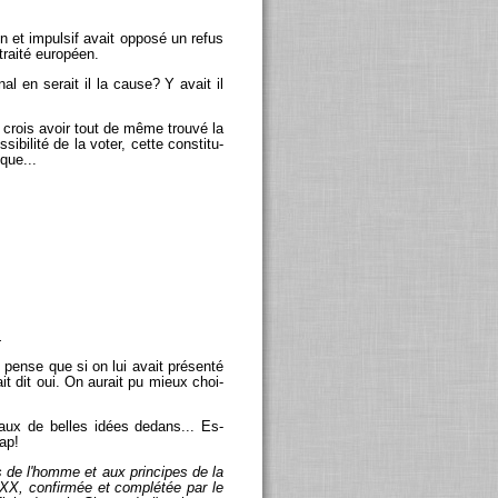
 et im­pul­sif avait op­posé un refus
 traité eu­ro­péen.
­nal en se­rait il la cause? Y avait il
e crois avoir tout de même trouvé la
si­bi­lité de la voter, cette consti­tu­
ique...
.
 je pense que si on lui avait pré­senté
it dit oui. On au­rait pu mieux choi­
eaux de belles idées de­dans... Es­
lap!
ts de l'homme et aux prin­cipes de la
 XXXX, confir­mée et com­plé­tée par le