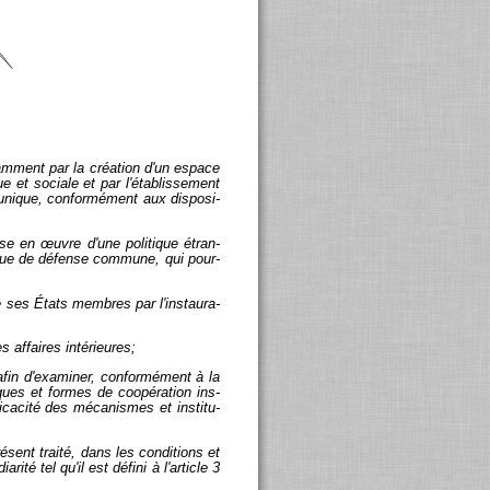
­tam­ment par la créa­tion d'un es­pace
e et so­ciale et par l'éta­blis­se­ment
unique, confor­mé­ment aux dis­po­si­
mise en œuvre d'une po­li­tique étran­
­tique de dé­fense com­mune, qui pour­
 de ses États membres par l'ins­tau­ra­
 af­faires in­té­rieures;
r afin d'exa­mi­ner, confor­mé­ment à la
iques et formes de co­opé­ra­tion ins­
i­ca­cité des mé­ca­nismes et ins­ti­tu­
ré­sent traité, dans les condi­tions et
ité tel qu'il est dé­fini à l'ar­ticle 3