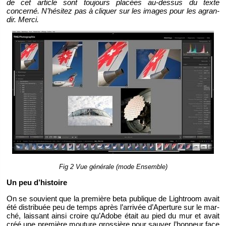
de cet ar­ticle sont tou­jours pla­cées au-des­sus du texte
concerné. N’hé­si­tez pas à cli­quer sur les images pour les agran­
dir. Merci.
Fig 2 Vue gé­né­rale (mode En­semble)
Un peu d’his­toire
On se sou­vient que la pre­mière beta pu­blique de Ligh­troom avait
été dis­tri­buée peu de temps après l’ar­ri­vée d’Aper­ture sur le mar­
ché, lais­sant ainsi croire qu’Adobe était au pied du mur et avait
créé une pre­mière mou­ture gros­sière pour sau­ver l’hon­neur face