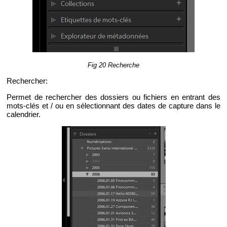
Fig 20 Re­cherche
Re­cher­cher:
Per­met de re­cher­cher des dos­siers ou fi­chiers en en­trant des
mots-clés et / ou en sé­lec­tion­nant des dates de cap­ture dans le
ca­len­drier.