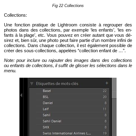
Fig 22 Col­lec­tions
Col­lec­tions:
Une fonc­tion pra­tique de Ligh­troom consiste à re­grou­per des
pho­tos dans des col­lec­tions, par exemple ‘les en­fants’, ‘les en­
fants à la pla­ge’, etc. Vous pou­vez en créer au­tant que vous dé­
si­rez et, bien sûr, une photo peut faire par­tie d’un nombre in­fini de
col­lec­tions. Dans chaque col­lec­tion, il est éga­le­ment pos­sible de
créer des sous-col­lec­tions, ap­pe­lées “col­lec­tion en­fant de …”.
Note: pour in­clure ou ra­jou­ter des images dans des col­lec­tions
ou en­fants de col­lec­tions, il suf­fit de glis­ser les sé­lec­tions dans le
menu.