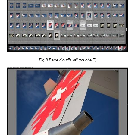
Fig 8 Barre d’ou­tils off (touche T)