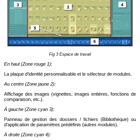
Fig 3 Es­pace de tra­vail
En haut (Zone rouge 1)
:
La plaque d’iden­tité per­son­na­li­sable et le sé­lec­teur de mo­dules.
Au centre (Zone jaune 2):
Af­fi­chage des images (vi­gnettes, images en­tières, fonc­tions de
com­pa­rai­son, etc.).
À gauche (Zone cyan 3):
Pan­neau de ges­tion des dos­siers / fi­chiers (Bi­blio­thèque) ou
d’ap­pli­ca­tion de pa­ra­mètres pré­dé­fi­nis (autres mo­dules).
À droite (Zone cyan 4):