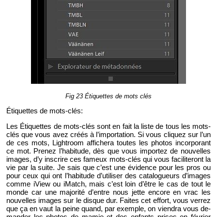
Fig 23 Éti­quettes de mots clés
Éti­quettes de mots-clés:
Les Éti­quettes de mots-clés sont en fait la liste de tous les mots-
clés que vous avez créés à l’im­por­ta­tion. Si vous cli­quez sur l’un
de ces mots, Ligh­troom af­fi­chera toutes les pho­tos in­cor­po­rant
ce mot. Pre­nez l’ha­bi­tude, dès que vous im­por­tez de nou­velles
images, d’y ins­crire ces fa­meux mots-clés qui vous fa­ci­li­te­ront la
vie par la suite. Je sais que c’est une évi­dence pour les pros ou
pour ceux qui ont l’ha­bi­tude d’uti­li­ser des ca­ta­lo­gueurs d’images
comme iView ou iMatch, mais c’est loin d’être le cas de tout le
monde car une ma­jo­rité d’entre nous jette en­core en vrac les
nou­velles images sur le disque dur. Faites cet ef­fort, vous ver­rez
que ça en vaut la peine quand, par exemple, on vien­dra vous de­
man­der les pho­tos de mamie et des en­fants prises en fé­vrier