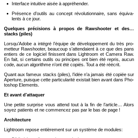
In­ter­face in­tui­tive aisée à ap­pré­hen­der.
Pré­sence d’ou­tils au concept ré­vo­lu­tion­naire, sans équi­va­
lents à ce jour.
Quelques pré­ci­sions à pro­pos de Raw­shoo­ter et des…
stacks (piles)
Lors­qu’Adobe a in­té­gré l’équipe de dé­ve­lop­pe­ment du très pro­
met­teur Raw­shoo­ter, beau­coup s’at­ten­daient à ce que des pans
en­tiers de ce lo­gi­ciel fi­nissent dans Ligh­troom et Ca­mera Raw.
En fait, si cer­tains ou­tils ou prin­cipes ont bien été re­pris, aucun
code, aucun al­go­rithme n’ont été co­piés. Tout a été ré­écrit.
Quant aux fa­meux stacks (piles), l’idée n’a ja­mais été co­piée sur
Aper­ture, puisque cette par­ti­cu­la­rité exis­tait bien avant dans Pho­
to­shop Ele­ments.
Et avant d’at­ta­quer
Une pe­tite sur­prise vous at­tend tout à la fin de l’ar­ticle… Alors
soyez pa­tients et ne com­men­cez pas par le bas de page !
Ar­chi­tec­ture
Ligh­troom re­pose en­tiè­re­ment sur un sys­tème de mo­dules: