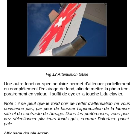
Fig 12 At­té­nua­tion to­tale
Une autre fonc­tion spec­ta­cu­laire per­met d’at­té­nuer par­tiel­le­ment
ou com­plè­te­ment l’éclai­rage de fond, afin de mettre la photo tem­
po­rai­re­ment en va­leur. Il suf­fit de cy­cler la touche L du cla­vier.
Note : il se peut que le fond noir de l’ef­fet d’at­té­nua­tion ne vous
convienne pas, par peur de faus­ser l’ap­pré­cia­tion de la lu­mi­no­
sité et du contraste de l’image. Dans les pré­fé­rences, vous pou­
vez sé­lec­tion­ner plu­sieurs fonds gris, comme l’in­ter­face prin­ci­
pale.
Af­fi­chage double écran: