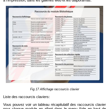
à l’im­pres­sion, dans les ga­le­ries web et les dia­po­ra­mas.
Fig 17 Af­fi­chage rac­cour­cis cla­vier
Liste des rac­cour­cis cla­viers:
Vous pou­vez voir un ta­bleau ré­ca­pi­tu­la­tif des rac­cour­cis cla­vier
pour chaque mo­dule en al­lant dans le menu Aide en haut de