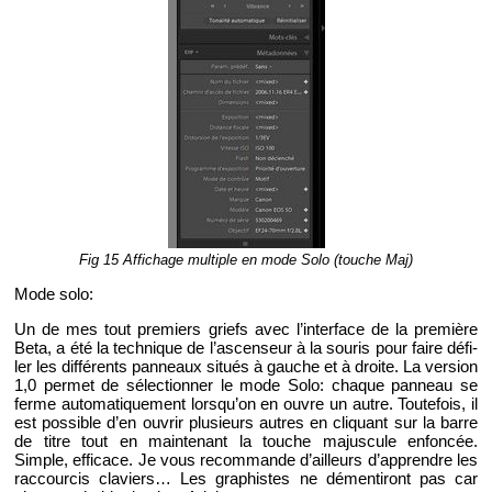
Fig 15 Af­fi­chage mul­tiple en mode Solo (touche Maj)
Mode solo:
Un de mes tout pre­miers griefs avec l’in­ter­face de la pre­mière
Beta, a été la tech­nique de l’as­cen­seur à la sou­ris pour faire dé­fi­
ler les dif­fé­rents pan­neaux si­tués à gauche et à droite. La ver­sion
1,0 per­met de sé­lec­tion­ner le mode Solo: chaque pan­neau se
ferme au­to­ma­ti­que­ment lors­qu’on en ouvre un autre. Tou­te­fois, il
est pos­sible d’en ou­vrir plu­sieurs autres en cli­quant sur la barre
de titre tout en main­te­nant la touche ma­jus­cule en­fon­cée.
Simple, ef­fi­cace. Je vous re­com­mande d’ailleurs d’ap­prendre les
rac­cour­cis cla­viers… Les gra­phistes ne dé­men­ti­ront pas car