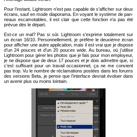
Pour l’ins­tant, Ligh­troom n’est pas ca­pable de s’af­fi­cher sur deux
écrans, sauf en mode dia­po­rama. En voyant le sys­tème de pan­
neaux es­ca­mo­tables, il est clair que cette fonc­tion n’a pas été
pré­vue dès le dé­part.
Est-ce un mal? Pas si sûr. Ligh­troom s’ex­prime to­ta­le­ment sur
un écran 16/10. Per­son­nel­le­ment, je pré­fère le deuxième écran
pour af­fi­cher une autre ap­pli­ca­tion, mais il est vrai que je dis­pose
d’un 24 pouces et d’un 20 pouces wide. Au bu­reau, où j’uti­lise
Ligh­troom pour gérer les pho­tos que je fais pour mon em­ployeur,
je ne dis­pose que de deux 17 pouces et je dois ad­mettre que, si
c’est suf­fi­sant pour un tra­vail oc­ca­sion­nel, ça ne me convient
pas trop. Vu le nombre de ré­cla­ma­tions pos­tées dans les fo­rums
des ver­sions Beta, je pense que l’in­ter­face de­vrait évo­luer dans
un ave­nir plus ou moins loin­tain.