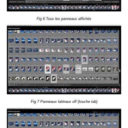
Fig 6 Tous les pan­neaux af­fi­chés
Fig 7 Pan­neaux la­té­raux off (touche tab)