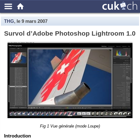
THG
, le
9 mars 2007
Sur­vol d’Adobe Pho­to­shop Ligh­troom 1.0
Fig 1 Vue gé­né­rale (mode Loupe)
In­tro­duc­tion