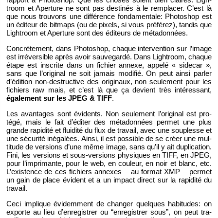
troom et Aper­ture ne sont pas des­ti­nés à le rem­pla­cer. C’est là
que nous trou­vons une dif­fé­rence fon­da­men­tale: Pho­to­shop est
un édi­teur de bit­maps (ou de pixels, si vous pré­fé­rez), tan­dis que
Ligh­troom et Aper­ture sont des édi­teurs de mé­ta­don­nées.
Concrè­te­ment, dans Pho­to­shop, chaque in­ter­ven­tion sur l’image
est ir­ré­ver­sible après avoir sau­ve­gardé. Dans Ligh­troom, chaque
étape est ins­crite dans un fi­chier an­nexe, ap­pelé « si­de­car »,
sans que l’ori­gi­nal ne soit ja­mais mo­di­fié. On peut ainsi par­ler
d’édi­tion non-des­truc­tive des ori­gi­naux, non seule­ment pour les
fi­chiers raw mais, et c’est là que ça de­vient très in­té­res­sant,
éga­le­ment sur les JPEG & TIFF
.
Les avan­tages sont évi­dents. Non seule­ment l’ori­gi­nal est pro­
tégé, mais le fait d’édi­ter des mé­ta­don­nées per­met une plus
grande ra­pi­dité et flui­dité du flux de tra­vail, avec une sou­plesse et
une sé­cu­rité in­éga­lées. Ainsi, il est pos­sible de se créer une mul­
ti­tude de ver­sions d’une même image, sans qu’il y ait du­pli­ca­tion.
Fini, les ver­sions et sous-ver­sions phy­siques en TIFF, en JPEG,
pour l’im­pri­mante, pour le web, en cou­leur, en noir et blanc, etc.
L’exis­tence de ces fi­chiers an­nexes – au for­mat XMP – per­met
un gain de place évident et a un im­pact di­rect sur la ra­pi­dité du
tra­vail.
Ceci im­plique évi­dem­ment de chan­ger quelques ha­bi­tudes: on
ex­porte au lieu d’en­re­gis­trer ou “en­re­gis­trer sous”, on peut tra­