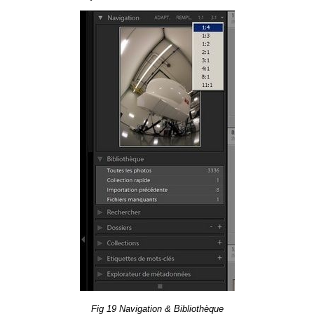
Fig 19 Na­vi­ga­tion & Bi­blio­thèque