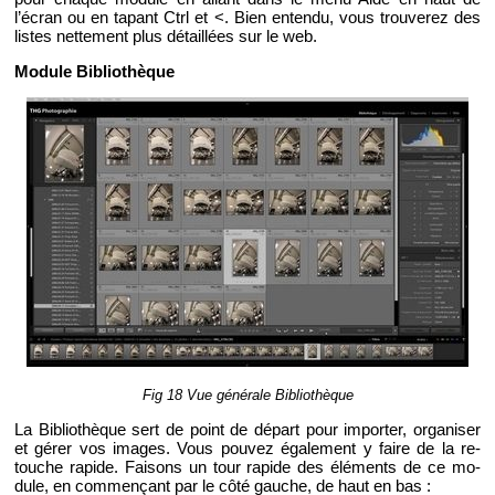
l’écran ou en ta­pant Ctrl et <. Bien en­tendu, vous trou­ve­rez des
listes net­te­ment plus dé­taillées sur le web.
Mo­dule Bi­blio­thèque
Fig 18 Vue gé­né­rale Bi­blio­thèque
La Bi­blio­thèque sert de point de dé­part pour im­por­ter, or­ga­ni­ser
et gérer vos images. Vous pou­vez éga­le­ment y faire de la re­
touche ra­pide. Fai­sons un tour ra­pide des élé­ments de ce mo­
dule, en com­men­çant par le côté gauche, de haut en bas :