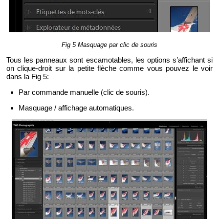
Fig 5 Mas­quage par clic de sou­ris
Tous les pan­neaux sont es­ca­mo­tables, les op­tions s’af­fi­chant si
on clique-droit sur la pe­tite flèche comme vous pou­vez le voir
dans la Fig 5:
Par com­mande ma­nuelle (clic de sou­ris).
Mas­quage / af­fi­chage au­to­ma­tiques.