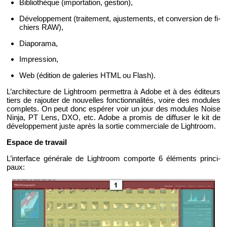
Bi­blio­thèque (im­por­ta­tion, ges­tion),
Dé­ve­lop­pe­ment (trai­te­ment, ajus­te­ments, et conver­sion de fi­
chiers RAW),
Dia­po­rama,
Im­pres­sion,
Web (édi­tion de ga­le­ries HTML ou Flash).
L’ar­chi­tec­ture de Ligh­troom per­met­tra à Adobe et à des édi­teurs
tiers de ra­jou­ter de nou­velles fonc­tion­na­li­tés, voire des mo­dules
com­plets. On peut donc es­pé­rer voir un jour des mo­dules Noise
Ninja, PT Lens, DXO, etc. Adobe a pro­mis de dif­fu­ser le kit de
dé­ve­lop­pe­ment juste après la sor­tie com­mer­ciale de Ligh­troom.
Es­pace de tra­vail
L’in­ter­face gé­né­rale de Ligh­troom com­porte 6 élé­ments prin­ci­
paux: