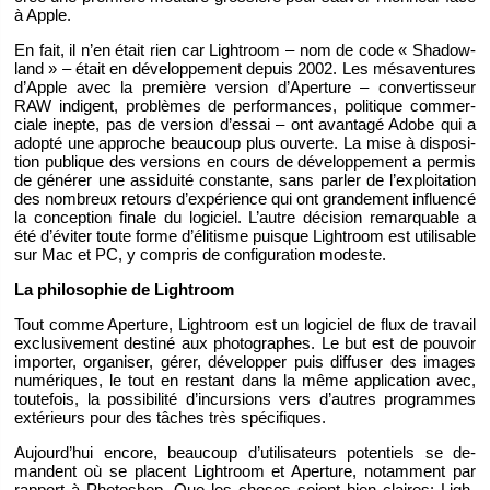
à Apple.
En fait, il n’en était rien car Ligh­troom – nom de code « Sha­dow­
land » – était en dé­ve­lop­pe­ment de­puis 2002. Les mésa­ven­tures
d’Apple avec la pre­mière ver­sion d’Aper­ture – conver­tis­seur
RAW in­di­gent, pro­blèmes de per­for­mances, po­li­tique com­mer­
ciale inepte, pas de ver­sion d’es­sai – ont avan­tagé Adobe qui a
adopté une ap­proche beau­coup plus ou­verte. La mise à dis­po­si­
tion pu­blique des ver­sions en cours de dé­ve­lop­pe­ment a per­mis
de gé­né­rer une as­si­duité constante, sans par­ler de l’ex­ploi­ta­tion
des nom­breux re­tours d’ex­pé­rience qui ont gran­de­ment in­fluencé
la concep­tion fi­nale du lo­gi­ciel. L’autre dé­ci­sion re­mar­quable a
été d’évi­ter toute forme d’éli­tisme puisque Ligh­troom est uti­li­sable
sur Mac et PC, y com­pris de confi­gu­ra­tion mo­deste.
La phi­lo­so­phie de Ligh­troom
Tout comme Aper­ture, Ligh­troom est un lo­gi­ciel de flux de tra­vail
ex­clu­si­ve­ment des­tiné aux pho­to­graphes. Le but est de pou­voir
im­por­ter, or­ga­ni­ser, gérer, dé­ve­lop­per puis dif­fu­ser des images
nu­mé­riques, le tout en res­tant dans la même ap­pli­ca­tion avec,
tou­te­fois, la pos­si­bi­lité d’in­cur­sions vers d’autres pro­grammes
ex­té­rieurs pour des tâches très spé­ci­fiques.
Au­jour­d’hui en­core, beau­coup d’uti­li­sa­teurs po­ten­tiels se de­
mandent où se placent Ligh­troom et Aper­ture, no­tam­ment par
rap­port à Pho­to­shop. Que les choses soient bien claires: Ligh­