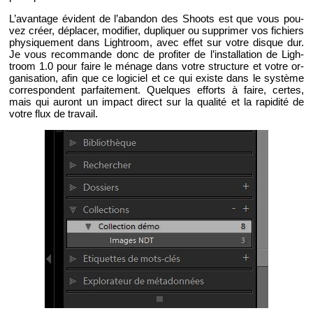
L’avan­tage évident de l’aban­don des Shoots est que vous pou­
vez créer, dé­pla­cer, mo­di­fier, du­pli­quer ou sup­pri­mer vos fi­chiers
phy­si­que­ment dans Ligh­troom, avec effet sur votre disque dur.
Je vous re­com­mande donc de pro­fi­ter de l’ins­tal­la­tion de Ligh­
troom 1.0 pour faire le mé­nage dans votre struc­ture et votre or­
ga­ni­sa­tion, afin que ce lo­gi­ciel et ce qui existe dans le sys­tème
cor­res­pondent par­fai­te­ment. Quelques ef­forts à faire, certes,
mais qui au­ront un im­pact di­rect sur la qua­lité et la ra­pi­dité de
votre flux de tra­vail.