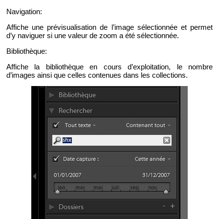
Na­vi­ga­tion:
Af­fiche une pré­vi­sua­li­sa­tion de l’image sé­lec­tion­née et per­met
d’y na­vi­guer si une va­leur de zoom a été sé­lec­tion­née.
Bi­blio­thèque:
Af­fiche la bi­blio­thèque en cours d’ex­ploi­ta­tion, le nombre
d’images ainsi que celles conte­nues dans les col­lec­tions.