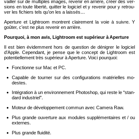
vailler sur de mul­tiples images, re­ve­nir en ar­rière, créer des ver­
sions en toute li­berté, quit­ter le lo­gi­ciel et y re­ve­nir pour y re­trou­
ver les fi­chiers tels qu’on les a lais­sés…
Aper­ture et Ligh­troom montrent clai­re­ment la voie à suivre. Y
goû­ter, c’est ne plus re­ve­nir en ar­rière.
Pour­quoi, à mon avis, Ligh­troom est su­pé­rieur à Aper­ture
Il est bien évi­dem­ment hors de ques­tion de dé­ni­grer le lo­gi­ciel
d’Apple. Ce­pen­dant, je pense que le concept de Ligh­troom est
po­ten­tiel­le­ment très su­pé­rieur à Aper­ture. Voici pour­quoi:
Fonc­tionne sur Mac et PC.
Ca­pable de tour­ner sur des confi­gu­ra­tions ma­té­rielles mo­
destes.
In­té­gra­tion à un en­vi­ron­ne­ment Pho­to­shop, qui reste le “stan­
dard in­dus­triel”.
Mo­teur de dé­ve­lop­pe­ment com­mun avec Ca­mera Raw.
Plus grande ou­ver­ture aux mo­dules sup­plé­men­taires et / ou
ex­ternes.
Plus grande flui­dité.