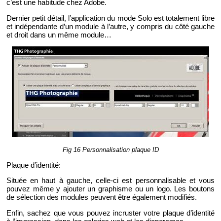
c’est une ha­bi­tude chez Adobe.
Der­nier petit dé­tail, l’ap­pli­ca­tion du mode Solo est to­ta­le­ment libre
et in­dé­pen­dante d’un mo­dule à l’autre, y com­pris du côté gauche
et droit dans un même mo­dule…
Fig 16 Per­son­na­li­sa­tion plaque ID
Plaque d’iden­tité:
Si­tuée en haut à gauche, celle-ci est per­son­na­li­sable et vous
pou­vez même y ajou­ter un gra­phisme ou un logo. Les bou­tons
de sé­lec­tion des mo­dules peuvent être éga­le­ment mo­di­fiés.
Enfin, sa­chez que vous pou­vez in­crus­ter votre plaque d’iden­tité