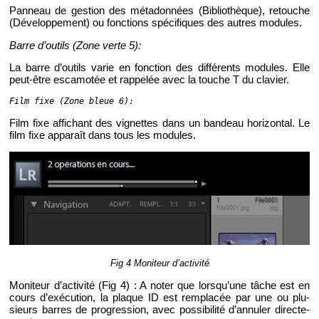
Pan­neau de ges­tion des mé­ta­don­nées (Bi­blio­thèque), re­touche
(Dé­ve­lop­pe­ment) ou fonc­tions spé­ci­fiques des autres mo­dules.
Barre d’ou­tils (Zone verte 5):
La barre d’ou­tils varie en fonc­tion des dif­fé­rents mo­dules. Elle
peut-être es­ca­mo­tée et rap­pe­lée avec la touche T du cla­vier.
Film fixe (Zone bleue 6):
Film fixe af­fi­chant des vi­gnettes dans un ban­deau ho­ri­zon­tal. Le
film fixe ap­pa­raît dans tous les mo­dules.
Fig 4 Mo­ni­teur d’ac­ti­vité
Mo­ni­teur d’ac­ti­vité (Fig 4) : A noter que lors­qu’une tâche est en
cours d’exé­cu­tion, la plaque ID est rem­pla­cée par une ou plu­
sieurs barres de pro­gres­sion, avec pos­si­bi­lité d’an­nu­ler di­rec­te­