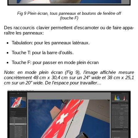
Fig 9 Plein écran, tous pan­neaux et bou­tons de fe­nêtre off
(touche F)
Des rac­cour­cis cla­vier per­mettent d’es­ca­mo­ter ou de faire ap­pa­
raître les pan­neaux:
Ta­bu­la­tion: pour les pan­neaux la­té­raux.
Touche T: pour la barre d’ou­tils.
Touche F: pour pas­ser en mode plein écran
Note: en mode plein écran (Fig 9), l’image af­fi­chée me­sure
concrè­te­ment 48 cm x 30,4 cm sur un 24” wide et 38 cm x 25,1
cm sur un 20” wide. De l’es­pace pour tra­vailler…