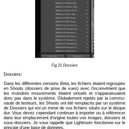
Fig 21 Dos­siers
Dos­siers:
Dans les dif­fé­rentes ver­sions Beta, les fi­chiers étaient re­grou­pés
en Shoots (dos­siers de prise de vues) avec l’in­con­vé­nient que
les moindres mou­ve­ments étaient vir­tuels et n’ap­pa­rais­saient
donc pas dans le sys­tème. Glo­ba­le­ment re­je­tés par la com­mu­
nauté de tes­teurs, les Shoots ont été rem­pla­cés par un sys­tème
de Dos­siers qui est un mi­roir de vos fi­chiers si­tués sur le disque
dur. Vous devez ce­pen­dant conti­nuer à im­por­ter ou à ré­fé­ren­cer
dans leur em­pla­ce­ment d’ori­gine toutes vos images, dos­siers et
sous-dos­siers. Je vous rap­pelle que Ligh­troom fonc­tionne sur le
prin­cipe d’une base de don­nées.