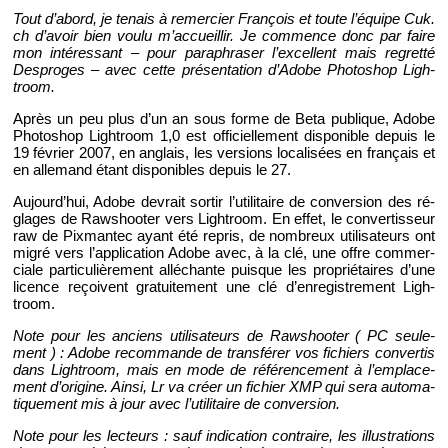
Tout d’abord, je te­nais à re­mer­cier Fran­çois et toute l’équipe Cuk.​
ch d’avoir bien voulu m’ac­cueillir. Je com­mence donc par faire
mon in­té­res­sant – pour pa­ra­phra­ser l’ex­cellent mais re­gretté
Des­proges – avec cette pré­sen­ta­tion d’Adobe Pho­to­shop Ligh­
troom.
Après un peu plus d’un an sous forme de Beta pu­blique, Adobe
Pho­to­shop Ligh­troom 1,0 est of­fi­ciel­le­ment dis­po­nible de­puis le
19 fé­vrier 2007, en an­glais, les ver­sions lo­ca­li­sées en fran­çais et
en al­le­mand étant dis­po­nibles de­puis le 27.
Au­jour­d’hui, Adobe de­vrait sor­tir l’uti­li­taire de conver­sion des ré­
glages de Raw­shoo­ter vers Ligh­troom. En effet, le conver­tis­seur
raw de Pix­man­tec ayant été re­pris, de nom­breux uti­li­sa­teurs ont
migré vers l’ap­pli­ca­tion Adobe avec, à la clé, une offre com­mer­
ciale par­ti­cu­liè­re­ment al­lé­chante puisque les pro­prié­taires d’une
li­cence re­çoivent gra­tui­te­ment une clé d’en­re­gis­tre­ment Ligh­
troom.
Note pour les an­ciens uti­li­sa­teurs de Raw­shoo­ter ( PC seule­
ment ) : Adobe re­com­mande de trans­fé­rer vos fi­chiers conver­tis
dans Ligh­troom, mais en mode de ré­fé­ren­ce­ment à l’em­pla­ce­
ment d’ori­gine. Ainsi, Lr va créer un fi­chier XMP qui sera au­to­ma­
ti­que­ment mis à jour avec l’uti­li­taire de conver­sion.
Note pour les lec­teurs : sauf in­di­ca­tion contraire, les illus­tra­tions