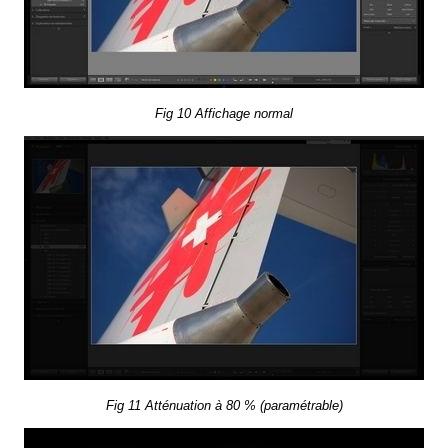
Fig 10 Af­fi­chage nor­mal
Fig 11 At­té­nua­tion à 80 % (pa­ra­mé­trable)