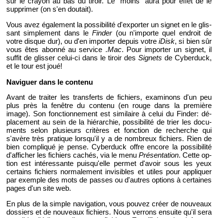
sur le crayon au bas du ti­roir. Le "moins" aura pour effet de le
sup­pri­mer (on s'en dou­tait).
Vous avez éga­le­ment la pos­si­bi­lité d'ex­por­ter un si­gnet en le glis­
sant sim­ple­ment dans le
Fin­der
(ou n'im­porte quel en­droit de
votre disque dur), ou d'en im­por­ter de­puis votre
iDisk
, si bien sûr
vous êtes abonné au ser­vice
.Mac
. Pour im­por­ter un si­gnet, il
suf­fit de glis­ser ce­lui-ci dans le ti­roir des
Si­gnets
de Cy­ber­duck,
et le tour est joué!
Na­vi­guer dans le contenu
Avant de trai­ter les trans­ferts de fi­chiers, exa­mi­nons d'un peu
plus près la fe­nêtre du contenu (en rouge dans la pre­mière
image). Son fonc­tion­ne­ment est si­mi­laire à celui du Fin­der: dé­
pla­ce­ment au sein de la hié­rar­chie, pos­si­bi­lité de trier les do­cu­
ments selon plu­sieurs cri­tères et fonc­tion de re­cherche qui
s'avère très pra­tique lors­qu'il y a de nom­breux fi­chiers. Rien de
bien com­pli­qué je pense. Cy­ber­duck offre en­core la pos­si­bi­lité
d'af­fi­cher les fi­chiers ca­chés, via le menu
Pré­sen­ta­tion
. Cette op­
tion est in­té­res­sante puis­qu'elle per­met d'avoir sous les yeux
cer­tains fi­chiers nor­ma­le­ment in­vi­sibles et utiles pour ap­pli­quer
par exemple des mots de passes ou d'autres op­tions à cer­taines
pages d'un site web.
En plus de la simple na­vi­ga­tion, vous pou­vez créer de nou­veaux
dos­siers et de nou­veaux fi­chiers. Nous ver­rons en­suite qu'il sera