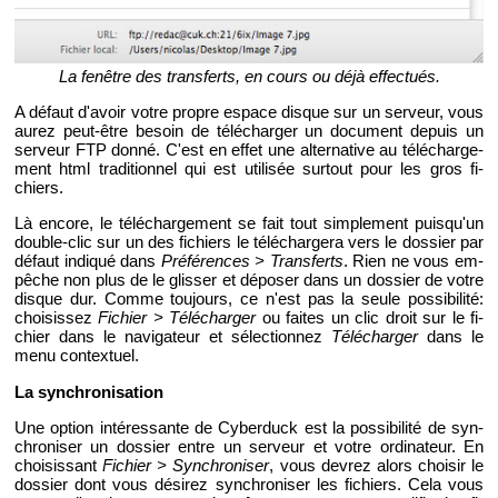
La fe­nêtre des trans­ferts, en cours ou déjà ef­fec­tués.
A dé­faut d'avoir votre propre es­pace disque sur un ser­veur, vous
aurez peut-être be­soin de té­lé­char­ger un do­cu­ment de­puis un
ser­veur FTP donné. C'est en effet une al­ter­na­tive au té­lé­char­ge­
ment html tra­di­tion­nel qui est uti­li­sée sur­tout pour les gros fi­
chiers.
Là en­core, le té­lé­char­ge­ment se fait tout sim­ple­ment puis­qu'un
double-clic sur un des fi­chiers le té­lé­char­gera vers le dos­sier par
dé­faut in­di­qué dans
Pré­fé­rences > Trans­ferts
. Rien ne vous em­
pêche non plus de le glis­ser et dé­po­ser dans un dos­sier de votre
disque dur. Comme tou­jours, ce n'est pas la seule pos­si­bi­lité:
choi­sis­sez
Fi­chier > Té­lé­char­ger
ou faites un clic droit sur le fi­
chier dans le na­vi­ga­teur et sé­lec­tion­nez
Té­lé­char­ger
dans le
menu contex­tuel.
La syn­chro­ni­sa­tion
Une op­tion in­té­res­sante de Cy­ber­duck est la pos­si­bi­lité de syn­
chro­ni­ser un dos­sier entre un ser­veur et votre or­di­na­teur. En
choi­sis­sant
Fi­chier > Syn­chro­ni­ser
, vous de­vrez alors choi­sir le
dos­sier dont vous dé­si­rez syn­chro­ni­ser les fi­chiers. Cela vous