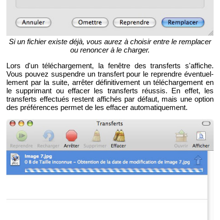
Si un fi­chier existe déjà, vous aurez à choi­sir entre le rem­pla­cer
ou re­non­cer à le char­ger.
Lors d'un té­lé­char­ge­ment, la fe­nêtre des trans­ferts s'af­fiche.
Vous pou­vez sus­pendre un trans­fert pour le re­prendre éven­tuel­
le­ment par la suite, ar­rê­ter dé­fi­ni­ti­ve­ment un té­lé­char­ge­ment en
le sup­pri­mant ou ef­fa­cer les trans­ferts réus­sis. En effet, les
trans­ferts ef­fec­tués res­tent af­fi­chés par dé­faut, mais une op­tion
des pré­fé­rences per­met de les ef­fa­cer au­to­ma­ti­que­ment.