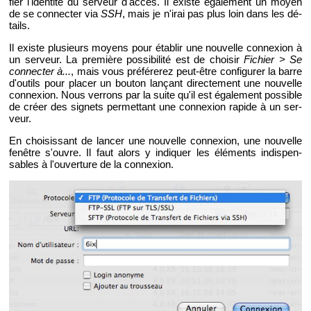
fier l'iden­tité du ser­veur d'ac­cès. Il existe éga­le­ment un moyen
de se connec­ter via
SSH
, mais je n'irai pas plus loin dans les dé­
tails.
Il existe plu­sieurs moyens pour éta­blir une nou­velle connexion à
un ser­veur. La pre­mière pos­si­bi­lité est de choi­sir
Fi­chier > Se
connec­ter à...
, mais vous pré­fé­re­rez peut-être confi­gu­rer la barre
d'ou­tils pour pla­cer un bou­ton lan­çant di­rec­te­ment une nou­velle
connexion. Nous ver­rons par la suite qu'il est éga­le­ment pos­sible
de créer des si­gnets per­met­tant une connexion ra­pide à un ser­
veur.
En choi­sis­sant de lan­cer une nou­velle connexion, une nou­velle
fe­nêtre s'ouvre. Il faut alors y in­di­quer les élé­ments in­dis­pen­
sables à l'ou­ver­ture de la connexion.