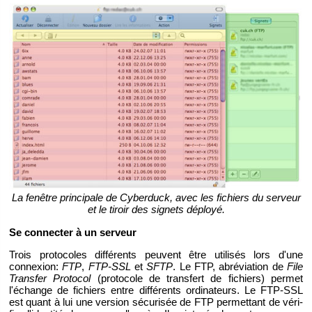
La fe­nêtre prin­ci­pale de Cy­ber­duck, avec les fi­chiers du ser­veur
et le ti­roir des si­gnets dé­ployé.
Se connec­ter à un ser­veur
Trois pro­to­coles dif­fé­rents peuvent être uti­li­sés lors d'une
connexion:
FTP
,
FTP-SSL
et
SFTP
. Le FTP, abré­via­tion de
File
Trans­fer Pro­to­col
(pro­to­cole de trans­fert de fi­chiers) per­met
l'échange de fi­chiers entre dif­fé­rents or­di­na­teurs. Le FTP-SSL
est quant à lui une ver­sion sé­cu­ri­sée de FTP per­met­tant de vé­ri­