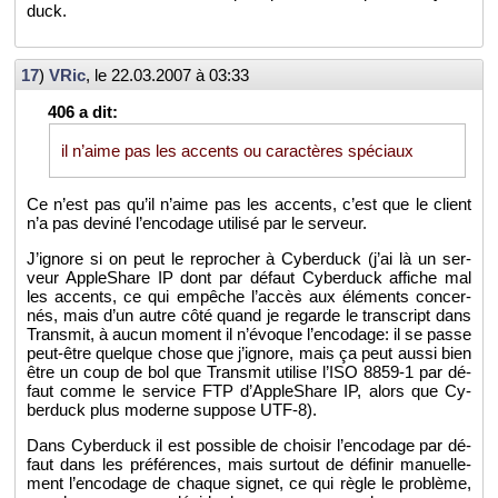
duck.
17
)
VRic
, le
22.03.2007 à 03:33
il n’aime pas les ac­cents ou ca­rac­tères spé­ciaux
Ce n’est pas qu’il n’aime pas les ac­cents, c’est que le client
n’a pas de­viné l’en­co­dage uti­lisé par le ser­veur.
J’ignore si on peut le re­pro­cher à Cy­ber­duck (j’ai là un ser­
veur Ap­ple­Share IP dont par dé­faut Cy­ber­duck af­fiche mal
les ac­cents, ce qui em­pêche l’ac­cès aux élé­ments concer­
nés, mais d’un autre côté quand je re­garde le trans­cript dans
Trans­mit, à aucun mo­ment il n’évoque l’en­co­dage: il se passe
peut-être quelque chose que j’ignore, mais ça peut aussi bien
être un coup de bol que Trans­mit uti­lise l’ISO 8859-1 par dé­
faut comme le ser­vice FTP d’Ap­ple­Share IP, alors que Cy­
ber­duck plus mo­derne sup­pose UTF-8).
Dans Cy­ber­duck il est pos­sible de choi­sir l’en­co­dage par dé­
faut dans les pré­fé­rences, mais sur­tout de dé­fi­nir ma­nuel­le­
ment l’en­co­dage de chaque si­gnet, ce qui règle le pro­blème,