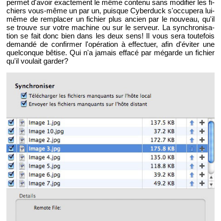
per­met d'avoir exac­te­ment le même contenu sans mo­di­fier les fi­
chiers vous-même un par un, puisque Cy­ber­duck s'oc­cu­pera lui-
même de rem­pla­cer un fi­chier plus an­cien par le nou­veau, qu'il
se trouve sur votre ma­chine ou sur le ser­veur. La syn­chro­ni­sa­
tion se fait donc bien dans les deux sens! Il vous sera tou­te­fois
de­mandé de confir­mer l'opé­ra­tion à ef­fec­tuer, afin d'évi­ter une
quel­conque bê­tise. Qui n'a ja­mais ef­facé par mé­garde un fi­chier
qu'il vou­lait gar­der?