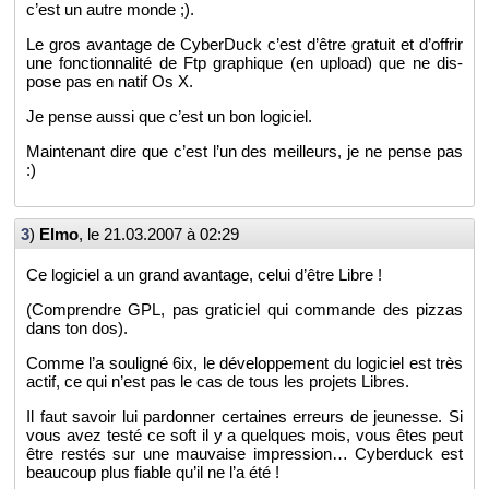
c’est un autre monde ;).
Le gros avan­tage de Cy­ber­Duck c’est d’être gra­tuit et d’of­frir
une fonc­tion­na­lité de Ftp gra­phique (en upload) que ne dis­
pose pas en natif Os X.
Je pense aussi que c’est un bon lo­gi­ciel.
Main­te­nant dire que c’est l’un des meilleurs, je ne pense pas
:)
3
)
Elmo
, le
21.03.2007 à 02:29
Ce lo­gi­ciel a un grand avan­tage, celui d’être Libre !
(Com­prendre GPL, pas gra­ti­ciel qui com­mande des piz­zas
dans ton dos).
Comme l’a sou­li­gné 6ix, le dé­ve­lop­pe­ment du lo­gi­ciel est très
actif, ce qui n’est pas le cas de tous les pro­jets Libres.
Il faut sa­voir lui par­don­ner cer­taines er­reurs de jeu­nesse. Si
vous avez testé ce soft il y a quelques mois, vous êtes peut
être res­tés sur une mau­vaise im­pres­sion… Cy­ber­duck est
beau­coup plus fiable qu’il ne l’a été !