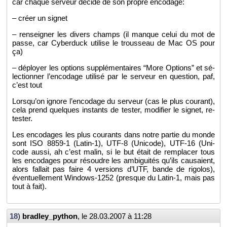
car chaque ser­veur dé­cide de son propre en­co­dage:
– créer un si­gnet
– ren­sei­gner les di­vers champs (il manque celui du mot de
passe, car Cy­ber­duck uti­lise le trous­seau de Mac OS pour
ça)
– dé­ployer les op­tions sup­plé­men­taires “More Op­tions” et sé­
lec­tion­ner l’en­co­dage uti­lisé par le ser­veur en ques­tion, paf,
c’est tout
Lors­qu’on ignore l’en­co­dage du ser­veur (cas le plus cou­rant),
cela prend quelques ins­tants de tes­ter, mo­di­fier le si­gnet, re-
tes­ter.
Les en­co­dages les plus cou­rants dans notre par­tie du monde
sont ISO 8859-1 (La­tin-1), UTF-8 (Uni­code), UTF-16 (Uni­
code aussi, ah c’est malin, si le but était de rem­pla­cer tous
les en­co­dages pour ré­soudre les am­bi­gui­tés qu’ils cau­saient,
alors fal­lait pas faire 4 ver­sions d’UTF, bande de ri­go­los),
éven­tuel­le­ment Win­dows-1252 (presque du La­tin-1, mais pas
tout à fait).
18
)
brad­ley_­py­thon
, le
28.03.2007 à 11:28