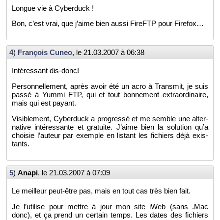
Longue vie à Cy­ber­duck !
Bon, c’est vrai, que j’aime bien aussi Fi­reFTP pour Fi­re­fox…
4
)
Fran­çois Cuneo
, le
21.03.2007 à 06:38
In­té­res­sant dis-donc!
Per­son­nel­le­ment, après avoir été un acro à Trans­mit, je suis
passé à Yummi FTP, qui et tout bon­ne­ment ex­tra­or­di­naire,
mais qui est payant.
Vi­si­ble­ment, Cy­ber­duck a pro­gressé et me semble une al­ter­
na­tive in­té­res­sante et gra­tuite. J’aime bien la so­lu­tion qu’a
choi­sie l’au­teur par exemple en lis­tant les fi­chiers déjà exis­
tants.
5
)
Anapi
, le
21.03.2007 à 07:09
Le meilleur peut-être pas, mais en tout cas très bien fait.
Je l’uti­lise pour mettre à jour mon site iWeb (sans .Mac
donc), et ça prend un cer­tain temps. Les dates des fi­chiers