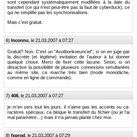
sont ce­pen­dant sys­té­ma­ti­que­ment mo­di­fiées à la date du
trans­fert (ce qui n’est peut-être pas la faut de cy­ber­duck), ce
qui ne sim­pli­fie pas les syn­chro­ni­sa­tions.
Mais c’est gra­tuit.
6
)
In­connu
, le
21.03.2007 à 07:27
Gra­tuit? Non. C’est un “Avot­bon­koeu­ri­ciel”, si on en juge par
la dis­crète (et lé­gi­time) in­vi­ta­tion de l’au­teur à lui don­ner
quelque chose. Merci de fixer cette la­cune. Sinon, si on
désac­tive la pos­si­bi­lité de plu­sieurs connexions si­mul­ta­nées
au même site, ca marche très bien (mode mo­no­tâche,
comme en ligne de com­mande).
7
)
406
, le
21.03.2007 à 07:27
je m’en sers tout les jours. il n’aime pas les ac­cents ou ca­
rac­tères spé­ciaux, ca bloque le trans­fert du fi­chier (ou je l’ai
mal pa­ra­mé­tré…) mais il n’a ja­mais planté chez moi.
8
)
fx­prod
, le
21.03.2007 à 07:29