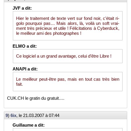
Hier le trai­te­ment de texte vert sur fond noir, c’était ri­
golo pour­quoi pas… Mais alors, là, voilà un soft vrai­
ment très pré­cieux et utile ! Fé­li­ci­ta­tions à Cy­ber­duck,
le meilleur ami des pho­to­graphes !
Ce lo­gi­ciel a un grand avan­tage, celui d’être Libre !
Le meilleur peut-être pas, mais en tout cas très bien
fait.
CUK.​CH le gra­tin du gra­tuit….
9
)
6ix
, le
21.03.2007 à 07:44