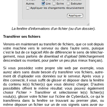
La fe­nêtre d'in­for­ma­tions d'un fi­chier (ou d'un dos­sier).
Trans­fé­rer ses fi­chiers
Ve­nons-en main­te­nant au trans­fert de fi­chiers, que ce soit de­puis
votre ma­chine vers le ser­veur ou dans l'autre sens, puisque
c'est le but de ce lo­gi­ciel! Afin de dif­fé­ren­cier le sens de té­lé­char­
ge­ment, nous par­lons de
down­load
et
d'upload
(té­lé­char­ge­ment
des­cen­dant ou mon­tant, pour par­ler un peu plus mieux fran­çais).
Si vous pos­sé­dez votre propre site web par exemple, vous
aurez alors sans doute be­soin d'y trans­fé­rer vos fi­chiers, au­tre­
ment dit d'uploa­der vos don­nées sur le ser­veur. Après vous y
être connecté, il vous suf­fit de glis­ser et dé­po­ser dans la fe­nêtre
du contenu le(s) fi­chier(s) que vous dé­si­rez char­ger. D'autres
pos­si­bi­li­tés offrent le même ré­sul­tat: vous pou­vez éga­le­ment
choi­sir
Fi­chier > Trans­fé­rer
et sé­lec­tion­ner le(s) fi­chier(s)
voulu(s), glis­ser votre fi­chier sur l'icône de Cy­ber­duck, ce qui le
trans­fé­rera dans la fe­nêtre se trou­vant au pre­mier plan, ou
même dé­po­ser un fi­chier sur un de vos si­gnets sans avoir ou­