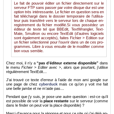
Le fait de pou­voir édi­ter un fi­chier di­rec­te­ment sur le
ser­veur FTP sans pas­ser par votre disque dur est une
op­tion très in­té­res­sante. Le fi­chier en ques­tion sera en
fait té­lé­chargé dans le dos­sier tem­po­raire de l’uti­li­sa­
teur puis trans­féré vers le ser­veur lors de chaque en­
re­gis­tre­ment du fi­chier mo­di­fié.Si vous pos­sé­dez un
édi­teur de texte tel que BBE­dit, Text­Wran­gler, Text­
Mate, Smul­tron ou en­core Tex­tE­dit (d’autres lo­gi­ciels
sont éga­le­ment ac­cep­tés), faites Fi­chier > Edi­tion sur
un fi­chier sé­lec­tionné pour l’ou­vrir dans un de ces pro­
grammes. Libre à vous en­suite de le mo­di­fier comme
bon vous semble.
Chez moi, il n’y a
“pas d’édi­teur ex­terne dis­po­nible”
dans
le menu
Fi­chier > Edi­ter avec >
, alors que pour­tant, j’uti­lise
ré­gu­liè­re­ment Tex­tE­dit…
J’ai trouvé ce texte d’er­reur à l’aide de mon ami google sur
une page de chez
cy­ber­duck
mais ce qu’on y voit me fait
une belle jambe et ne m’aide pas…
Pen­dant que j’y suis, je pose une autre ques­tion : est-ce qu’il
est pos­sible de voir la
place res­tante
sur le ser­veur (comme
dans le fin­der on peut voir la place dis­po­nible) ?
Merci d’avance pour la ré­ponse et pour ce site où j’ai déjà ap­