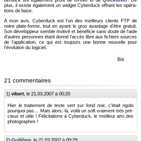
plus, il existe éga­le­ment un wid­get Cy­ber­duck of­frant les opé­ra­
tions de base.
A mon avis, Cy­ber­duck est l'un des meilleurs clients FTP de
notre plate-forme, tout en ayant le gros avan­tage d'être gra­tuit.
Son dé­ve­lop­peur semble mo­tivé et bé­né­fi­cie sans doute de l'aide
d'autres per­sonnes étant donné l'ac­cès libre aux fi­chiers sources
de l'ap­pli­ca­tion, ce qui est tou­jours une bonne nou­velle pour
l'évo­lu­tion du lo­gi­ciel.
6ix
21 com­men­taires
1
)
vi­bert
, le
21.03.2007 à 00:20
Hier le trai­te­ment de texte vert sur fond noir, c’était ri­golo
pour­quoi pas… Mais alors, là, voilà un soft vrai­ment très pré­
cieux et utile ! Fé­li­ci­ta­tions à Cy­ber­duck, le meilleur ami des
pho­to­graphes !
2
)
Guillôme
, le
21.03.2007 à 00:29