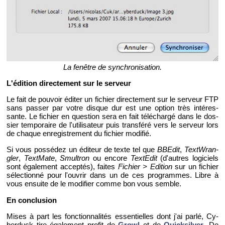
La fe­nêtre de syn­chro­ni­sa­tion.
L'édi­tion di­rec­te­ment sur le ser­veur
Le fait de pou­voir édi­ter un fi­chier di­rec­te­ment sur le ser­veur FTP
sans pas­ser par votre disque dur est une op­tion très in­té­res­
sante. Le fi­chier en ques­tion sera en fait té­lé­chargé dans le dos­
sier tem­po­raire de l'uti­li­sa­teur puis trans­féré vers le ser­veur lors
de chaque en­re­gis­tre­ment du fi­chier mo­di­fié.
Si vous pos­sé­dez un édi­teur de texte tel que
BBE­dit
,
Text­Wran­
gler
,
Text­Mate
,
Smul­tron
ou en­core
Tex­tE­dit
(d'autres lo­gi­ciels
sont éga­le­ment ac­cep­tés), faites
Fi­chier > Edi­tion
sur un fi­chier
sé­lec­tionné pour l'ou­vrir dans un de ces pro­grammes. Libre à
vous en­suite de le mo­di­fier comme bon vous semble.
En conclu­sion
Mises à part les fonc­tion­na­li­tés es­sen­tielles dont j'ai parlé, Cy­
ber­duck tire éga­le­ment pro­fit de
Growl
et de
Quick­sil­ver
. De