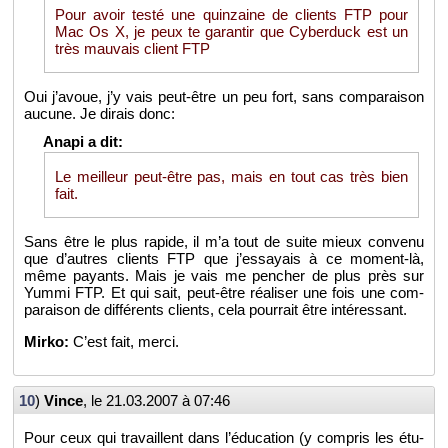
Pour avoir testé une quin­zaine de clients FTP pour
Mac Os X, je peux te ga­ran­tir que Cy­ber­duck est un
très mau­vais client FTP
Oui j’avoue, j’y vais peut-être un peu fort, sans com­pa­rai­son
au­cune. Je di­rais donc:
Le meilleur peut-être pas, mais en tout cas très bien
fait.
Sans être le plus ra­pide, il m’a tout de suite mieux convenu
que d’autres clients FTP que j’es­sayais à ce mo­ment-là,
même payants. Mais je vais me pen­cher de plus près sur
Yummi FTP. Et qui sait, peut-être réa­li­ser une fois une com­
pa­rai­son de dif­fé­rents clients, cela pour­rait être in­té­res­sant.
Mirko:
C’est fait, merci.
10
)
Vince
, le
21.03.2007 à 07:46
Pour ceux qui tra­vaillent dans l’édu­ca­tion (y com­pris les étu­