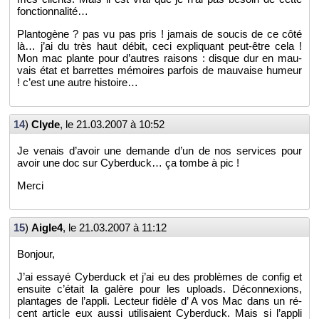
fonc­tion­na­lité…
Plan­to­gène ? pas vu pas pris ! ja­mais de sou­cis de ce côté
là… j’ai du très haut débit, ceci ex­pli­quant peut-être cela !
Mon mac plante pour d’autres rai­sons : disque dur en mau­
vais état et bar­rettes mé­moires par­fois de mau­vaise hu­meur
! c’est une autre his­toire…
14
)
Clyde
, le
21.03.2007 à 10:52
Je ve­nais d’avoir une de­mande d’un de nos ser­vices pour
avoir une doc sur Cy­ber­duck… ça tombe à pic !
Merci
15
)
Ai­gle4
, le
21.03.2007 à 11:12
Bon­jour,
J’ai es­sayé Cy­ber­duck et j’ai eu des pro­blèmes de config et
en­suite c’était la ga­lère pour les uploads. Dé­con­nexions,
plan­tages de l’ap­pli. Lec­teur fi­dèle d’ A vos Mac dans un ré­
cent ar­ticle eux aussi uti­li­saient Cy­ber­duck. Mais si l’ap­pli