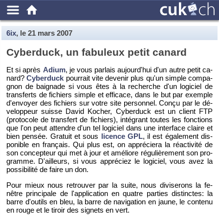
6ix
, le
21 mars 2007
Cy­ber­duck, un fa­bu­leux petit ca­nard
Et si après
Adium
, je vous par­lais au­jour­d'hui d'un autre petit ca­
nard?
Cy­ber­duck
pour­rait vite de­ve­nir plus qu'un simple com­pa­
gnon de bai­gnade si vous êtes à la re­cherche d'un lo­gi­ciel de
trans­ferts de fi­chiers simple et ef­fi­cace, dans le but par exemple
d'en­voyer des fi­chiers sur votre site per­son­nel. Conçu par le dé­
ve­lop­peur suisse David Ko­cher, Cy­ber­duck est un client FTP
(pro­to­cole de trans­fert de fi­chiers), in­té­grant toutes les fonc­tions
que l'on peut at­tendre d'un tel lo­gi­ciel dans une in­ter­face claire et
bien pen­sée. Gra­tuit et sous
li­cence GPL
, il est éga­le­ment dis­
po­nible en fran­çais. Qui plus est, on ap­pré­ciera la ré­ac­ti­vité de
son concep­teur qui met à jour et amé­liore ré­gu­liè­re­ment son pro­
gramme. D'ailleurs, si vous ap­pré­ciez le lo­gi­ciel, vous avez la
pos­si­bi­lité de faire un don.
Pour mieux nous re­trou­ver par la suite, nous di­vi­se­rons la fe­
nêtre prin­ci­pale de l'ap­pli­ca­tion en quatre par­ties dis­tinctes: la
barre d'ou­tils en bleu, la barre de na­vi­ga­tion en jaune, le contenu
en rouge et le ti­roir des si­gnets en vert.