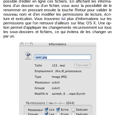
pos­sible d'édi­ter en ligne ces fi­chiers. En af­fi­chant les in­for­ma­
tions d'un dos­sier ou d'un fi­chier, vous avez la pos­si­bi­lité de le
re­nom­mer en pres­sant en­suite la touche
Re­tour
pour va­li­der le
nou­veau nom et d'en mo­di­fier les per­mis­sions de lec­ture, écri­
ture et exé­cu­tion. Vous trou­ve­rez
ici
plus d'in­for­ma­tions sur les
per­mis­sions que l'on re­trouve d'ailleurs sur Mac OS X. Une op­
tion per­met d'ap­pli­quer les chan­ge­ments ré­cur­si­ve­ment sur tous
les sous-dos­siers et fi­chiers, ce qui évi­tera de les chan­ger un
par un.