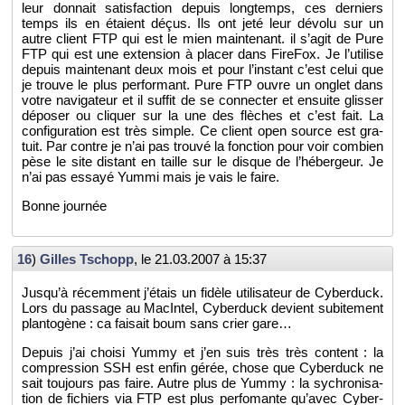
leur don­nait sa­tis­fac­tion de­puis long­temps, ces der­niers
temps ils en étaient déçus. Ils ont jeté leur dé­volu sur un
autre client FTP qui est le mien main­te­nant. il s’agit de Pure
FTP qui est une ex­ten­sion à pla­cer dans Fi­re­Fox. Je l’uti­lise
de­puis main­te­nant deux mois et pour l’ins­tant c’est celui que
je trouve le plus per­for­mant. Pure FTP ouvre un on­glet dans
votre na­vi­ga­teur et il suf­fit de se connec­ter et en­suite glis­ser
dé­po­ser ou cli­quer sur la une des flèches et c’est fait. La
confi­gu­ra­tion est très simple. Ce client open source est gra­
tuit. Par contre je n’ai pas trouvé la fonc­tion pour voir com­bien
pèse le site dis­tant en taille sur le disque de l’hé­ber­geur. Je
n’ai pas es­sayé Yummi mais je vais le faire.
Bonne jour­née
16
)
Gilles Tschopp
, le
21.03.2007 à 15:37
Jus­qu’à ré­cem­ment j’étais un fi­dèle uti­li­sa­teur de Cy­ber­duck.
Lors du pas­sage au Ma­cIn­tel, Cy­ber­duck de­vient su­bi­te­ment
plan­to­gène : ca fai­sait boum sans crier gare…
De­puis j’ai choisi Yummy et j’en suis très très content : la
com­pres­sion SSH est enfin gérée, chose que Cy­ber­duck ne
sait tou­jours pas faire. Autre plus de Yummy : la sy­chro­ni­sa­
tion de fi­chiers via FTP est plus per­fo­mante qu’avec Cy­ber­