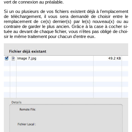
vert de connexion au préa­lable.
Si un ou plu­sieurs de vos fi­chiers existent déjà à l'em­pla­ce­ment
de té­lé­char­ge­ment, il vous sera de­mandé de choi­sir entre le
rem­pla­ce­ment de ce(s) der­nier(s) par le(s) nou­veau(x) ou au
contraire de gar­der le plus an­cien. Grâce à la case à co­cher si­
tuée au de­vant de chaque fi­chier, vous n'êtes pas obligé de choi­
sir le même trai­te­ment pour cha­cun d'entre eux.