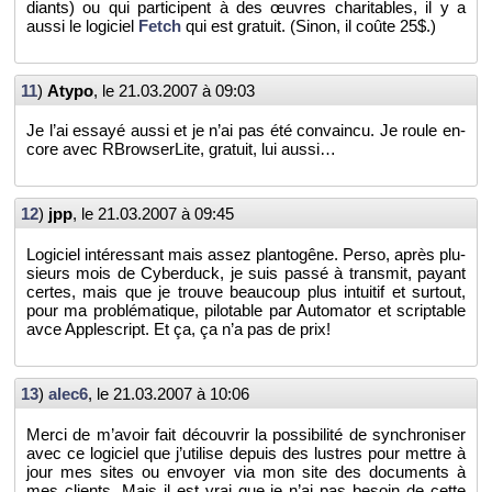
diants) ou qui par­ti­cipent à des œuvres cha­ri­tables, il y a
aussi le lo­gi­ciel
Fetch
qui est gra­tuit. (Sinon, il coûte 25$.)
11
)
Atypo
, le
21.03.2007 à 09:03
Je l’ai es­sayé aussi et je n’ai pas été convaincu. Je roule en­
core avec RBrow­ser­Lite, gra­tuit, lui aussi…
12
)
jpp
, le
21.03.2007 à 09:45
Lo­gi­ciel in­té­res­sant mais assez plan­to­gêne. Perso, après plu­
sieurs mois de Cy­ber­duck, je suis passé à trans­mit, payant
certes, mais que je trouve beau­coup plus in­tui­tif et sur­tout,
pour ma pro­blé­ma­tique, pi­lo­table par Au­to­ma­tor et scrip­table
avce Ap­ples­cript. Et ça, ça n’a pas de prix!
13
)
alec6
, le
21.03.2007 à 10:06
Merci de m’avoir fait dé­cou­vrir la pos­si­bi­lité de syn­chro­ni­ser
avec ce lo­gi­ciel que j’uti­lise de­puis des lustres pour mettre à
jour mes sites ou en­voyer via mon site des do­cu­ments à
mes clients. Mais il est vrai que je n’ai pas be­soin de cette