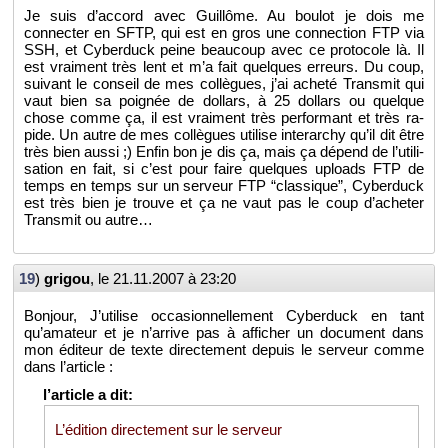
Je suis d’ac­cord avec Guillôme. Au bou­lot je dois me
connec­ter en SFTP, qui est en gros une connec­tion FTP via
SSH, et Cy­ber­duck peine beau­coup avec ce pro­to­cole là. Il
est vrai­ment très lent et m’a fait quelques er­reurs. Du coup,
sui­vant le conseil de mes col­lègues, j’ai acheté Trans­mit qui
vaut bien sa poi­gnée de dol­lars, à 25 dol­lars ou quelque
chose comme ça, il est vrai­ment très per­for­mant et très ra­
pide. Un autre de mes col­lègues uti­lise in­ter­ar­chy qu’il dit être
très bien aussi ;) Enfin bon je dis ça, mais ça dé­pend de l’uti­li­
sa­tion en fait, si c’est pour faire quelques uploads FTP de
temps en temps sur un ser­veur FTP “clas­sique”, Cy­ber­duck
est très bien je trouve et ça ne vaut pas le coup d’ache­ter
Trans­mit ou autre…
19
)
gri­gou
, le
21.11.2007 à 23:20
Bon­jour, J’uti­lise oc­ca­sion­nel­le­ment Cy­ber­duck en tant
qu’ama­teur et je n’ar­rive pas à af­fi­cher un do­cu­ment dans
mon édi­teur de texte di­rec­te­ment de­puis le ser­veur comme
dans l’ar­ticle :
L’édi­tion di­rec­te­ment sur le ser­veur