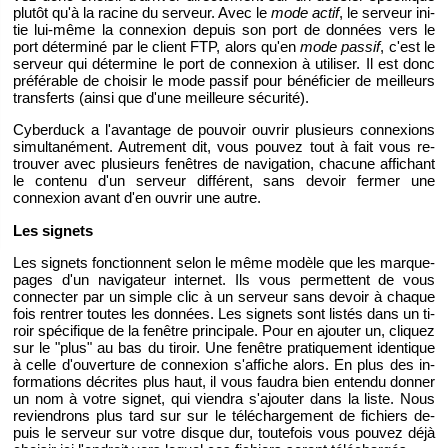
plu­tôt qu'à la ra­cine du ser­veur. Avec le
mode actif
, le ser­veur ini­
tie lui-même la connexion de­puis son port de don­nées vers le
port dé­ter­miné par le client FTP, alors qu'en
mode pas­sif
, c'est le
ser­veur qui dé­ter­mine le port de connexion à uti­li­ser. Il est donc
pré­fé­rable de choi­sir le mode pas­sif pour bé­né­fi­cier de meilleurs
trans­ferts (ainsi que d'une meilleure sé­cu­rité).
Cy­ber­duck a l'avan­tage de pou­voir ou­vrir plu­sieurs connexions
si­mul­ta­né­ment. Au­tre­ment dit, vous pou­vez tout à fait vous re­
trou­ver avec plu­sieurs fe­nêtres de na­vi­ga­tion, cha­cune af­fi­chant
le contenu d'un ser­veur dif­fé­rent, sans de­voir fer­mer une
connexion avant d'en ou­vrir une autre.
Les si­gnets
Les si­gnets fonc­tionnent selon le même mo­dèle que les marque-
pages d'un na­vi­ga­teur in­ter­net. Ils vous per­mettent de vous
connec­ter par un simple clic à un ser­veur sans de­voir à chaque
fois ren­trer toutes les don­nées. Les si­gnets sont lis­tés dans un ti­
roir spé­ci­fique de la fe­nêtre prin­ci­pale. Pour en ajou­ter un, cli­quez
sur le "plus" au bas du ti­roir. Une fe­nêtre pra­ti­que­ment iden­tique
à celle d'ou­ver­ture de connexion s'af­fiche alors. En plus des in­
for­ma­tions dé­crites plus haut, il vous fau­dra bien en­tendu don­ner
un nom à votre si­gnet, qui vien­dra s'ajou­ter dans la liste. Nous
re­vien­drons plus tard sur sur le té­lé­char­ge­ment de fi­chiers de­
puis le ser­veur sur votre disque dur, tou­te­fois vous pou­vez déjà