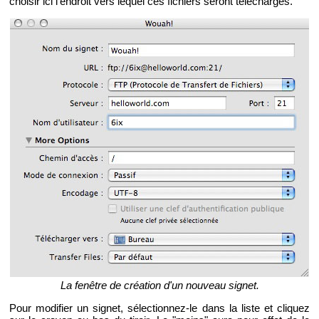
choi­sir ici l'en­droit vers le­quel ces fi­chiers se­ront té­lé­char­gés.
La fe­nêtre de créa­tion d'un nou­veau si­gnet.
Pour mo­di­fier un si­gnet, sé­lec­tion­nez-le dans la liste et cli­quez