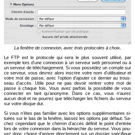
La fe­nêtre de connexion, avec trois pro­to­coles à choix.
Le FTP est le pro­to­cole qui sera le plus sou­vent uti­lisé, par
exemple lors d'une connexion à un ser­veur web per­son­nel ou à
un ser­veur de té­lé­char­ge­ment. Si vous pos­sé­dez un compte sur
ce ser­veur, vous de­vrez alors ins­crire votre nom d'uti­li­sa­teur et
votre mot de passe, avec l'op­tion d'ajou­ter ce der­nier au trous­
seau d'ac­cès. Utile pour ne pas de­voir ren­trer votre mot de
passe à chaque fois. Vous avez par­fois la pos­si­bi­lité de vous
connec­ter en tant qu'ano­nyme. Dans ce cas, vous n'au­rez
aucun droit et ne pour­rez que té­lé­char­ger les fi­chiers du ser­veur
sur votre disque dur.
Si vous n'êtes pas fa­mi­lier avec les op­tions sup­plé­men­taires si­
tuées sur le bas de la fe­nêtre, lais­sez les op­tions par dé­faut. Sa­
chez ce­pen­dant que le che­min d'ac­cès dé­fi­nit le point d'en­trée
lors de votre connexion dans la hié­rar­chie du ser­veur. Vous pou­
vez donc choi­sir d'ar­ri­ver di­rec­te­ment sur un dos­sier spé­ci­fique