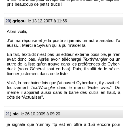
pris beau­coup de pe­tits trucs !!
20
)
gri­gou
, le
13.12.2007 à 11:56
Alors voilà,
J’ai ma ré­ponse et je la poste si ja­mais un autre ama­teur l’a
aussi… Merci à Syl­vain qui a pu m’ai­der là !
En fait, Tex­tE­dit n’est pas un édi­teur ex­terne pos­sible, je n’en
avait donc pas. Après avoir té­lé­chargé
Text­Wran­gler
ou un
autre de la liste qu’on trouve dans les pré­fé­rences de Cy­ber­
duck (sous Gé­né­ral, tout en bas). Puis, il suf­fit de le sé­lec­
tion­ner jus­te­ment dans cette liste.
Voilà, la pro­chaine fois que j’ai ou­vert Cy­ber­duck, il y avait ef­
fec­ti­ve­ment
Text­Wran­gler
dans le menu “Edi­ter avec”. De
même il ap­pa­raît aussi dans la barre des ou­tils en haut, à
côté de “Ac­tua­li­ser”.
21
)
nic
, le
26.10.2009 à 09:20
je si­gnale que Yummy ftp est en offre à 15$ en­core pour