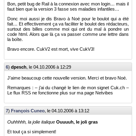
Bon, petit bug de Rail à la connexion avec mon login… mais il
faut bien que la ver­sion 3 fasse ses ma­la­dies in­fan­tiles…
Donc moi aussi je dis Bravo à Noé pour le bou­lot qui a été
fait… Et ef­fec­ti­ve­ment ça va fa­ci­li­ter le bou­lot des ré­dac­teurs,
sur­tout des billes comme moi qui ont du mal à pondre un
code html. Alors que là ça va pas­ser comme une lettre dans
la boîte.
Bravo en­core. CukV2 est mort, vive CukV3!
6
)
dpesch
, le
04.10.2006 à 12:29
J’aime beau­coup cette nou­velle ver­sion. Merci et bravo Noé.
Re­marques : – j’ai du changé le lien de mon si­gnet Cuk.​ch –
Le flux RSS ne fonc­tionne plus sur ma page Net­vibes
7
)
Fran­çois Cuneo
, le
04.10.2006 à 13:12
Ouhhhhh, la jolie ita­lique
Ouuuuh, le joli gras
Et tout ça si sim­ple­ment!