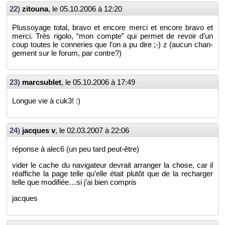
22
)
zi­touna
, le
05.10.2006 à 12:20
Plus­soyage total, bravo et en­core merci et en­core bravo et
merci. Très ri­golo, “mon compte” qui per­met de re­voir d’un
coup toutes le conne­ries que l’on a pu dire ;-) z (aucun chan­
ge­ment sur le forum, par contre?)
23
)
marc­su­blet
, le
05.10.2006 à 17:49
Longue vie à cuk3! :)
24
)
jacques v
, le
02.03.2007 à 22:06
ré­ponse à alec6 (un peu tard peut-être)
vider le cache du na­vi­ga­teur de­vrait ar­ran­ger la chose, car il
ré­af­fiche la page telle qu’elle était plu­tôt que de la re­char­ger
telle que mo­di­fiée…si j’ai bien com­pris
jacques