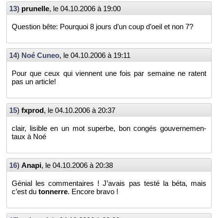
13
)
pru­nelle
, le
04.10.2006 à 19:00
Ques­tion bête: Pour­quoi 8 jours d’un coup d’oeil et non 7?
14
)
Noé Cuneo
, le
04.10.2006 à 19:11
Pour que ceux qui viennent une fois par se­maine ne ratent
pas un ar­ticle!
15
)
fx­prod
, le
04.10.2006 à 20:37
clair, li­sible en un mot su­perbe, bon congés gou­ver­ne­men­
taux à Noé
16
)
Anapi
, le
04.10.2006 à 20:38
Gé­nial les com­men­taires ! J’avais pas testé la béta, mais
c’est du
ton­nerre
. En­core bravo !