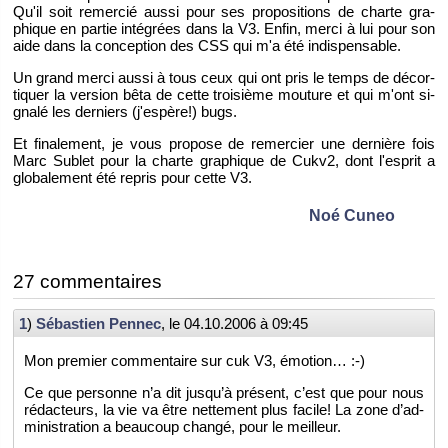
Qu'il soit re­mer­cié aussi pour ses pro­po­si­tions de charte gra­
phique en par­tie in­té­grées dans la V3. Enfin, merci à lui pour son
aide dans la concep­tion des CSS qui m'a été in­dis­pen­sable.
Un grand merci aussi à tous ceux qui ont pris le temps de dé­cor­
ti­quer la ver­sion bêta de cette troi­sième mou­ture et qui m'ont si­
gnalé les der­niers (j'es­père!) bugs.
Et fi­na­le­ment, je vous pro­pose de re­mer­cier une der­nière fois
Marc Su­blet pour la charte gra­phique de Cukv2, dont l'es­prit a
glo­ba­le­ment été re­pris pour cette V3.
Noé Cuneo
27 com­men­taires
1
)
Sé­bas­tien Pen­nec
, le
04.10.2006 à 09:45
Mon pre­mier com­men­taire sur cuk V3, émo­tion… :-)
Ce que per­sonne n’a dit jus­qu’à pré­sent, c’est que pour nous
ré­dac­teurs, la vie va être net­te­ment plus fa­cile! La zone d’ad­
mi­nis­tra­tion a beau­coup changé, pour le meilleur.