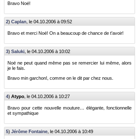
Bravo Noé!
2
)
Ca­plan
, le
04.10.2006 à 09:52
Bravo et merci Noé! On a beau­coup de chance de t’avoir!
3
)
Sa­luki
, le
04.10.2006 à 10:02
Noé ne peut quand même pas se re­mer­cier lui même, alors
je le fais.
Bravo min gar­chon!, comme on le dit par chez nous.
4
)
Atypo
, le
04.10.2006 à 10:27
Bravo pour cette nou­velle mou­ture… élé­gante, fonc­tion­nelle
et sym­pa­thique
5
)
Jé­rôme Fon­taine
, le
04.10.2006 à 10:49