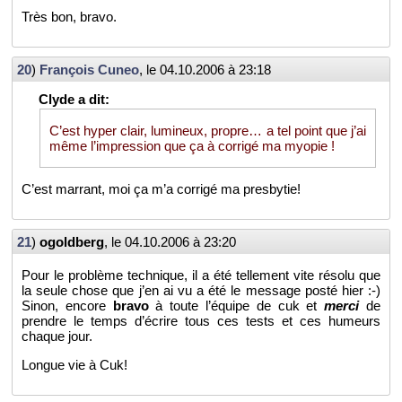
Très bon, bravo.
20
)
Fran­çois Cuneo
, le
04.10.2006 à 23:18
C’est hyper clair, lu­mi­neux, propre… a tel point que j’ai
même l’im­pres­sion que ça à cor­rigé ma myo­pie !
C’est mar­rant, moi ça m’a cor­rigé ma pres­by­tie!
21
)
ogold­berg
, le
04.10.2006 à 23:20
Pour le pro­blème tech­nique, il a été tel­le­ment vite ré­solu que
la seule chose que j’en ai vu a été le mes­sage posté hier :-)
Sinon, en­core
bravo
à toute l’équipe de cuk et
merci
de
prendre le temps d’écrire tous ces tests et ces hu­meurs
chaque jour.
Longue vie à Cuk!