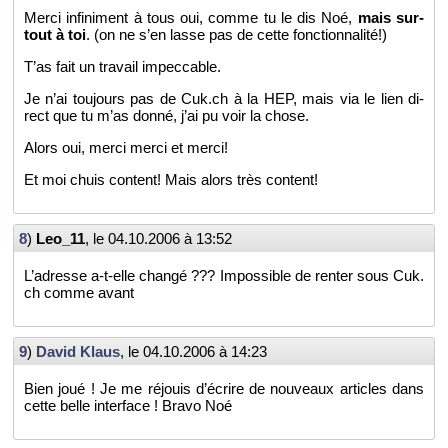
Merci in­fi­ni­ment à tous oui, comme tu le dis Noé,
mais sur­
tout à toi
. (on ne s’en lasse pas de cette fonc­tion­na­lité!)
T’as fait un tra­vail im­pec­cable.
Je n’ai tou­jours pas de Cuk.​ch à la HEP, mais via le lien di­
rect que tu m’as donné, j’ai pu voir la chose.
Alors oui, merci merci et merci!
Et moi chuis content! Mais alors très content!
8
)
Leo_11
, le
04.10.2006 à 13:52
L’adresse a-t-elle changé ??? Im­pos­sible de ren­ter sous Cuk.​
ch comme avant
9
)
David Klaus
, le
04.10.2006 à 14:23
Bien joué ! Je me ré­jouis d’écrire de nou­veaux ar­ticles dans
cette belle in­ter­face ! Bravo Noé