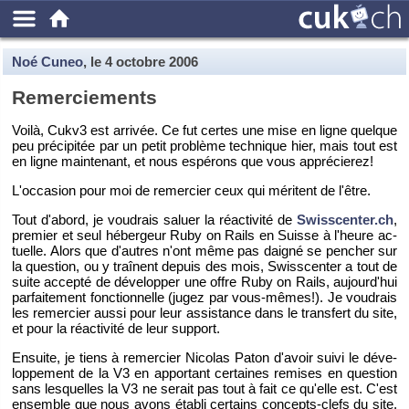
Noé Cuneo
, le
4 octobre 2006
Re­mer­cie­ments
Voilà, Cukv3 est ar­ri­vée. Ce fut certes une mise en ligne quelque
peu pré­ci­pi­tée par un petit pro­blème tech­nique hier, mais tout est
en ligne main­te­nant, et nous es­pé­rons que vous ap­pré­cie­rez!
L'oc­ca­sion pour moi de re­mer­cier ceux qui mé­ritent de l'être.
Tout d'abord, je vou­drais sa­luer la ré­ac­ti­vité de
Swisscenter.​ch
,
pre­mier et seul hé­ber­geur Ruby on Rails en Suisse à l'heure ac­
tuelle. Alors que d'autres n'ont même pas dai­gné se pen­cher sur
la ques­tion, ou y traînent de­puis des mois, Swiss­cen­ter a tout de
suite ac­cepté de dé­ve­lop­per une offre Ruby on Rails, au­jour­d'hui
par­fai­te­ment fonc­tion­nelle (jugez par vous-mêmes!). Je vou­drais
les re­mer­cier aussi pour leur as­sis­tance dans le trans­fert du site,
et pour la ré­ac­ti­vité de leur sup­port.
En­suite, je tiens à re­mer­cier Ni­co­las Paton d'avoir suivi le dé­ve­
lop­pe­ment de la V3 en ap­por­tant cer­taines re­mises en ques­tion
sans les­quelles la V3 ne se­rait pas tout à fait ce qu'elle est. C'est
en­semble que nous avons éta­bli cer­tains concepts-clefs du site.