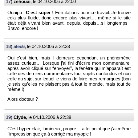
17
)
ze­houai
, le
04.10.2006 à 22:00
Ouaipp !
C’est super !
Fé­li­ci­ta­tions pour ce tra­vail. Je trouve
cela plus fluide, donc en­core plus vi­vant… même si le site
était déjà vi­vant bien avant, de­puis, de­puis…si long­temps !
Bravo, en­core !
18
)
alec6
, le
04.10.2006 à 22:33
Oui c’est bien, mais il de­meure ce­pen­dant un phé­no­mène
assez cu­rieux… Lorsque j’ai fini d’écrire mon com­men­taire,
après avoir cli­qué sur “en­voyer”, la fe­nêtre qui m’ap­pa­raît est
celle des der­niers com­men­taires tout su­jets confon­dus et non
celle du sujet sur le­quel je viens de faire mes re­marques (bon
je sais qu’elles ne plaisent pas à tout le monde, mais tout de
même !)
Alors doc­teur ?
19
)
Clyde
, le
04.10.2006 à 22:38
C’est hyper clair, lu­mi­neux, propre… a tel point que j’ai même
l’im­pres­sion que ça à cor­rigé ma myo­pie !