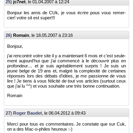
25
)
jc7­net
, le
01.04.2007 à 12:24
Bon­jour les amis de CUk, je vous écrire pous vous re­mer­
cier! votre sit est super!!!
26
)
Ro­main
, le
18.05.2007 à 23:16
Bon­jour,
j’ai ren­con­tré votre site il y a main­te­nant 6 mois et c’est seule­
ment au­jour­d’hui que j’ai com­mencé à le dé­cou­vrir plus en
pro­fon­deur… et je suis agréa­ble­ment sur­pris ! Je suis un
jeune belge de 19 ans et, mal­gré la com­plexité de cer­taines
ré­ponses lors des dé­bats d’idées, je me pas­sionne de vous
lire ! Je tiens à vous fé­li­cité de tout vos ar­ticles (sur­tout ceux
que j’ai lu ^^) et vous sou­haite une très bonne conti­nua­tion.
Ro­main
27
)
Roger Bau­det
, le
06.04.2012 à 09:43
Merci pour tous es com­men­taires. Je constate que sur Cuk,
on a des Mac-o-philes heu­reux :-)