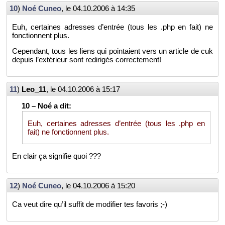
10
)
Noé Cuneo
, le
04.10.2006 à 14:35
Euh, cer­taines adresses d’en­trée (tous les .php en fait) ne
fonc­tionnent plus.
Ce­pen­dant, tous les liens qui poin­taient vers un ar­ticle de cuk
de­puis l’ex­té­rieur sont re­di­ri­gés cor­rec­te­ment!
11
)
Leo_11
, le
04.10.2006 à 15:17
Euh, cer­taines adresses d’en­trée (tous les .php en
fait) ne fonc­tionnent plus.
En clair ça si­gni­fie quoi ???
12
)
Noé Cuneo
, le
04.10.2006 à 15:20
Ca veut dire qu’il suf­fit de mo­di­fier tes fa­vo­ris ;-)