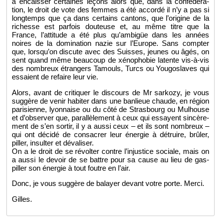
à en­cais­ser cer­taines le­çons alors que, dans la confé­dé­ra­
tion, le droit de vote des femmes a été ac­cordé il n’y a pas si
long­temps que ça dans cer­tains can­tons, que l’ori­gine de la
ri­chesse est par­fois dou­teuse et, au même titre que la
France, l’at­ti­tude a été plus qu’am­bigüe dans les an­nées
noires de la do­mi­na­tion nazie sur l’Eu­rope. Sans comp­ter
que, lors­qu’on dis­cute avec des Suisses, jeunes ou âgés, on
sent quand même beau­coup de xé­no­pho­bie la­tente vis-à-vis
des nom­breux étran­gers Ta­mouls, Turcs ou You­go­slaves qui
es­saient de re­faire leur vie.
Alors, avant de cri­ti­quer le dis­cours de Mr sar­kozy, je vous
sug­gère de venir ha­bi­ter dans une ban­lieue chaude, en ré­gion
pa­ri­sienne, lyon­naise ou du côté de Stras­bourg ou Mul­house
et d’ob­ser­ver que, pa­ral­lè­le­ment à ceux qui es­sayent sin­cè­re­
ment de s’en sor­tir, il y a aussi ceux – et ils sont nom­breux –
qui ont dé­cidé de consa­crer leur éner­gie à dé­truire, brû­ler,
piller, in­sul­ter et dé­va­li­ser.
On a le droit de se ré­vol­ter contre l’in­jus­tice so­ciale, mais on
a aussi le de­voir de se battre pour sa cause au lieu de gas­
piller son éner­gie à tout foutre en l’air.
Donc, je vous sug­gère de ba­layer de­vant votre porte. Merci.
Gilles.