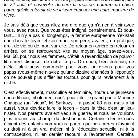
le 24 août et en­se­ve­lie der­rière la mai­son, comme un chien,
parce qu’elle re­fu­sait de se lais­ser im­po­ser une autre ma­nière de
vivre.
Je sais déjà que vous allez me dire que ça n’a rien à voir avec
vous, avec nous. Que vous êtes in­di­gné, cer­tai­ne­ment. Et pour­
tant… Il n’y a pas si long­temps, la femme eu­ro­péenne n’exis­tait
que dans le foyer, et son mari, son père, avaient, en pra­tique,
droit de vie ou de mort sur elle. De re­tour en ar­rière en re­tour en
ar­rière, on se re­trou­ve­rait vite au moyen âge, sa­vez-vous.
Mai 68, pour nous les femmes, c’était la re­ven­di­ca­tion de pou­voir
li­bre­ment dis­po­ser de notre corps. Du coup, bien en­tendu, ce
n’était plus aussi com­mode pour vous, ou di­sons pour vos
papas (vous-même n’aviez qu’une di­zaine d’an­nées à l’époque):
on ne pou­vait plus sif­fler les tou­tous pour qu’ils re­viennent à la
niche.
C’est ef­fec­ti­ve­ment, mas­cu­line et fé­mi­nine, “toute une jeu­nesse
qui a dit non, tri­ba­le­ment non”, pour citer le grand poète Mau­rice
Chap­paz (un “vieux”, M. Sar­kozy, il a passé 80 ans, mais à lui
aussi, vous de­vriez faire la leçon - dans la tête, c’est un jeu­
niste). Nos pa­rents avaient vécu la guerre, et nous ne vou­lions
plus mou­rir au champ du déshon­neur. Cer­tains d’entre nous
étaient des en­fants non vou­lus, parce que nos mères n’avaient
eu droit ni à un vrai mé­tier, ni à l’édu­ca­tion sexuelle, ni à la
contra­cep­tion, ni, en der­nier re­cours, à l’avor­te­ment. Cer­tains