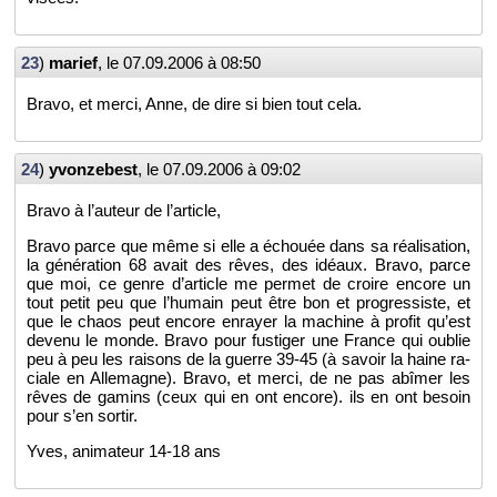
23
)
ma­rief
, le
07.09.2006 à 08:50
Bravo, et merci, Anne, de dire si bien tout cela.
24
)
yvon­ze­best
, le
07.09.2006 à 09:02
Bravo à l’au­teur de l’ar­ticle,
Bravo parce que même si elle a échouée dans sa réa­li­sa­tion,
la gé­né­ra­tion 68 avait des rêves, des idéaux. Bravo, parce
que moi, ce genre d’ar­ticle me per­met de croire en­core un
tout petit peu que l’hu­main peut être bon et pro­gres­siste, et
que le chaos peut en­core en­rayer la ma­chine à pro­fit qu’est
de­venu le monde. Bravo pour fus­ti­ger une France qui ou­blie
peu à peu les rai­sons de la guerre 39-45 (à sa­voir la haine ra­
ciale en Al­le­magne). Bravo, et merci, de ne pas abî­mer les
rêves de ga­mins (ceux qui en ont en­core). ils en ont be­soin
pour s’en sor­tir.
Yves, ani­ma­teur 14-18 ans