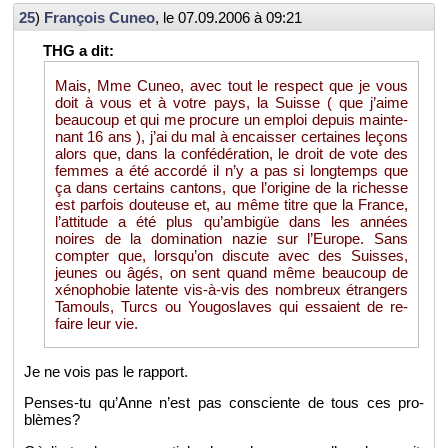
25
)
Fran­çois Cuneo
, le
07.09.2006 à 09:21
Mais, Mme Cuneo, avec tout le res­pect que je vous
doit à vous et à votre pays, la Suisse ( que j’aime
beau­coup et qui me pro­cure un em­ploi de­puis main­te­
nant 16 ans ), j’ai du mal à en­cais­ser cer­taines le­çons
alors que, dans la confé­dé­ra­tion, le droit de vote des
femmes a été ac­cordé il n’y a pas si long­temps que
ça dans cer­tains can­tons, que l’ori­gine de la ri­chesse
est par­fois dou­teuse et, au même titre que la France,
l’at­ti­tude a été plus qu’am­bigüe dans les an­nées
noires de la do­mi­na­tion nazie sur l’Eu­rope. Sans
comp­ter que, lors­qu’on dis­cute avec des Suisses,
jeunes ou âgés, on sent quand même beau­coup de
xé­no­pho­bie la­tente vis-à-vis des nom­breux étran­gers
Ta­mouls, Turcs ou You­go­slaves qui es­saient de re­
faire leur vie.
Je ne vois pas le rap­port.
Penses-tu qu’Anne n’est pas consciente de tous ces pro­
blèmes?