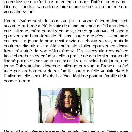
en­ten­diez ce qui n’est pas di­rec­te­ment dans l’in­té­rêt de vos am­
bi­tions, il fau­drait sans doute faire usage de cet au­to­ri­ta­risme que
vous aimez tant.
L’autre évé­ne­ment du jour où j’ai lu votre élu­cu­bra­tion anti
soixante-hui­tarde a été le sui­cide d’une In­dienne de 30 ans de­ve­
nue ita­lienne, mère de deux en­fants, veuve qu’on avait obli­gée à
épou­ser son beau-frère de 70 ans, parce que c’est la cou­tume
en Inde. La jeune femme avait envie de choi­sir sa vie, mais la
cou­tume dic­tait: elle a été contrainte d’al­ler épou­ser ce demi-
frère très aîné de son dé­funt époux. On l’a en­suite ren­voyé en
Ita­lie cher­cher ses en­fants - elle a pro­fité de ce der­nier ins­tant de
li­berté pour se jeter sous un train. Il y a à peine huit jours, une
jeune Pa­kis­ta­naise, de­ve­nue Ita­lienne et vi­vant à Bres­cia, a été
tuée par les hommes de sa fa­mille parce qu’elle vou­lait vivre à
l’ita­lienne: elle avait déso­béi - c’était lé­gi­time pour sa fa­mille de lui
don­ner la mort.
Hina, 20 ans, pleine de vie et de pro­jets, fian­cée à un Ita­lien, tuée