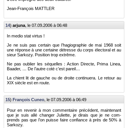
Jean-Fran­çois MAT­TLER
14
)
ar­juna
, le
07.09.2006 à 06:48
In medio stat vir­tus !
Je ne suis pas cer­tain que l’ha­gio­gra­phie de mai 1968 soit
une ré­ponse à une cer­taine dé­tresse du corps élec­to­ral et au
sieur Sar­kozy. Po­si­tion trop ex­trême.
Ne pas ou­blier les sé­quelles : Ac­tion Di­recte, Prima Linea,
Baa­der, … De l’autre coté c’est pa­reil…
La chient lit de gauche ou de droite conti­nuera. Le re­tour au
XIX siècle est en route.
15
)
Fran­çois Cuneo
, le
07.09.2006 à 06:49
Pour en re­ve­nir à mon com­men­taire pré­cé­dent, main­te­nant
que je suis allé chan­ger Ju­liette, je di­rais que je ne com­
prends pas que l’on puisse faire confiance à près de 50% à
Sar­kozy.