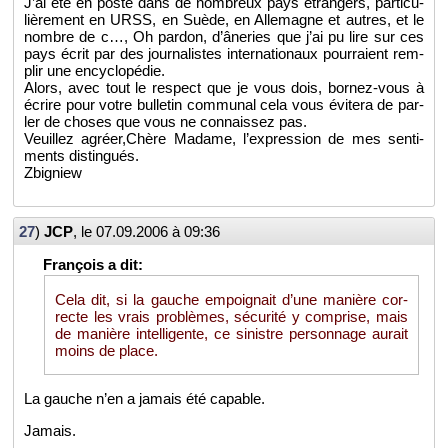
J’ai été en poste dans de nom­breux pays étran­gers, par­ti­cu­
liè­re­ment en URSS, en Suède, en Al­le­magne et autres, et le
nombre de c…, Oh par­don, d’âne­ries que j’ai pu lire sur ces
pays écrit par des jour­na­listes in­ter­na­tio­naux pour­raient rem­
plir une en­cy­clo­pé­die.
Alors, avec tout le res­pect que je vous dois, bor­nez-vous à
écrire pour votre bul­le­tin com­mu­nal cela vous évi­tera de par­
ler de choses que vous ne connais­sez pas.
Veuillez agréer,Chère Ma­dame, l’ex­pres­sion de mes sen­ti­
ments dis­tin­gués.
Zbi­gniew
27
)
JCP
, le
07.09.2006 à 09:36
Cela dit, si la gauche em­poi­gnait d’une ma­nière cor­
recte les vrais pro­blèmes, sé­cu­rité y com­prise, mais
de ma­nière in­tel­li­gente, ce si­nistre per­son­nage au­rait
moins de place.
La gauche n’en a ja­mais été ca­pable.
Ja­mais.