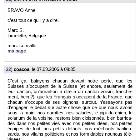
BRAVO Anne,
c’est tout ce qu’il y a dire.
Marc S.
Li­me­lette, Bel­gique
marc som­ville
ma page
22
)
coa­coa
, le
07.09.2006 à 08:35
C’est ça, ba­layons cha­cun de­vant notre porte, que les
Suisses s’oc­cupent de la Suisse (et en­core, seule­ment de
leur can­ton, qu’au­rait-on à dire à un can­ton voi­sin, fran­che­
ment, hein ?), que les Fran­çais s’oc­cupent de la France, que
cha­cun s’oc­cupe de ses oi­gnons, sur­tout, n’es­sayons pas
d’en­ga­ger le débat sur autre chose que ce que nous avons
sous la main, nos ca­rottes, nos sa­lades, le pipi du chien, le
so­la­rium de la voi­sine, res­tons bien cloi­son­nés, bien bar­ri­ca­
dés dans nos pe­tites vies avec nos pe­tites idées, nos pe­tites
équipes de foot, nos pe­tits dé­fauts, nos mé­chants ban­lieu­
sards, nos vi­lains po­li­ti­ciens et nos for­mi­dables nou­nous té­lé­
vi­sées.