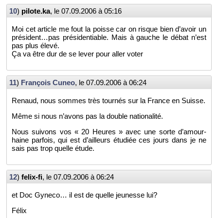
10
)
pilote.​ka
, le
07.09.2006 à 05:16
Moi cet ar­ticle me fout la poisse car on risque bien d’avoir un
pré­sident…pas pré­si­den­tiable. Mais à gauche le débat n’est
pas plus élevé.
Ça va être dur de se lever pour aller voter
11
)
Fran­çois Cuneo
, le
07.09.2006 à 06:24
Re­naud, nous sommes très tour­nés sur la France en Suisse.
Même si nous n’avons pas la double na­tio­na­lité.
Nous sui­vons vos « 20 Heures » avec une sorte d’amour-
haine par­fois, qui est d’ailleurs étu­diée ces jours dans je ne
sais pas trop quelle étude.
12
)
fe­lix-fi
, le
07.09.2006 à 06:24
et Doc Gy­neco… il est de quelle jeu­nesse lui?
Félix