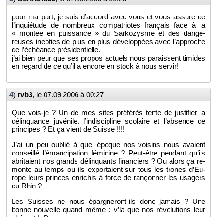
pour ma part, je suis d’ac­cord avec vous et vous as­sure de
l’in­quié­tude de nom­breux com­pa­triotes fran­çais face à la
« mon­tée en puis­sance » du Sar­ko­zysme et des dan­ge­
reuses inep­ties de plus en plus dé­ve­lop­pées avec l’ap­proche
de l’échéance pré­si­den­tielle.
j’ai bien peur que ses pro­pos ac­tuels nous pa­raissent ti­mides
en re­gard de ce qu’il a en­core en stock à nous ser­vir!
4
)
rvb3
, le
07.09.2006 à 00:27
Que vois-je ? Un de mes sites pré­fé­rés tente de jus­ti­fier la
dé­lin­quance ju­vé­nile, l’in­dis­ci­pline sco­laire et l’ab­sence de
prin­cipes ? Et ça vient de Suisse !!!!
J’ai un peu ou­blié à quel époque nos voi­sins nous avaient
conseillé l’éman­ci­pa­tion fé­mi­nine ? Peut-être pen­dant qu’ils
abri­taient nos grands dé­lin­quants fi­nan­ciers ? Ou alors ça re­
monte au temps ou ils ex­por­taient sur tous les trones d’Eu­
rope leurs princes en­ri­chis à force de ran­çon­ner les usa­gers
du Rhin ?
Les Suisses ne nous épar­gne­ront-ils donc ja­mais ? Une
bonne nou­velle quand même : v’la que nos ré­vo­lu­tions leur