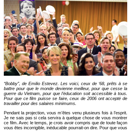
“Bobby”, de Emi­lio Es­te­vez. Les voici, ceux de ‘68, prêts à se
battre pour que le monde de­vienne meilleur, pour que cesse la
guerre du Viet­nam, pour que l’édu­ca­tion soit ac­ces­sible à tous.
Pour que ce film puisse se faire, ceux de 2006 ont ac­cepté de
tra­vailler pour des sa­laires mi­ni­mums.
Pen­dant la pro­jec­tion, vous m’êtes venu plu­sieurs fois à l’es­prit.
Je ne sais pas si cela ser­vira à quelque chose de vous mon­trer
ce film. Avec le temps, je crois avoir com­pris que de toute façon
vous êtes in­cor­ri­gible, in­édu­cable pour­rait-on dire. Pour que vous