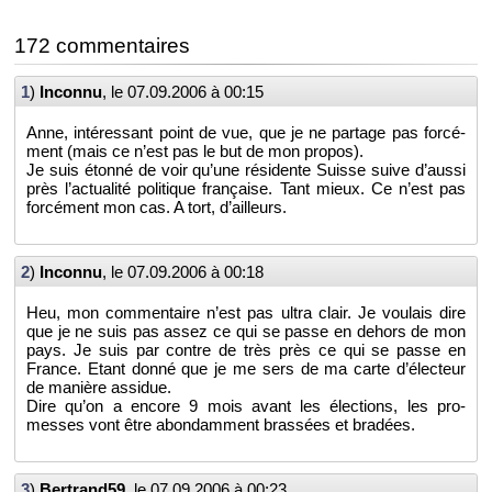
172 com­men­taires
1
)
In­connu
, le
07.09.2006 à 00:15
Anne, in­té­res­sant point de vue, que je ne par­tage pas for­cé­
ment (mais ce n’est pas le but de mon pro­pos).
Je suis étonné de voir qu’une ré­si­dente Suisse suive d’aussi
près l’ac­tua­lité po­li­tique fran­çaise. Tant mieux. Ce n’est pas
for­cé­ment mon cas. A tort, d’ailleurs.
2
)
In­connu
, le
07.09.2006 à 00:18
Heu, mon com­men­taire n’est pas ultra clair. Je vou­lais dire
que je ne suis pas assez ce qui se passe en de­hors de mon
pays. Je suis par contre de très près ce qui se passe en
France. Etant donné que je me sers de ma carte d’élec­teur
de ma­nière as­si­due.
Dire qu’on a en­core 9 mois avant les élec­tions, les pro­
messes vont être abon­dam­ment bras­sées et bra­dées.
3
)
Ber­trand59
, le
07.09.2006 à 00:23