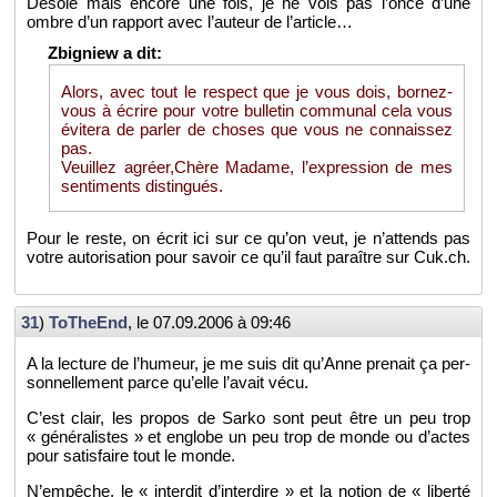
Dé­solé mais en­core une fois, je ne vois pas l’once d’une
ombre d’un rap­port avec l’au­teur de l’ar­ticle…
Alors, avec tout le res­pect que je vous dois, bor­nez-
vous à écrire pour votre bul­le­tin com­mu­nal cela vous
évi­tera de par­ler de choses que vous ne connais­sez
pas.
Veuillez agréer,Chère Ma­dame, l’ex­pres­sion de mes
sen­ti­ments dis­tin­gués.
Pour le reste, on écrit ici sur ce qu’on veut, je n’at­tends pas
votre au­to­ri­sa­tion pour sa­voir ce qu’il faut pa­raître sur Cuk.​ch.
31
)
To­TheEnd
, le
07.09.2006 à 09:46
A la lec­ture de l’hu­meur, je me suis dit qu’Anne pre­nait ça per­
son­nel­le­ment parce qu’elle l’avait vécu.
C’est clair, les pro­pos de Sarko sont peut être un peu trop
« gé­né­ra­listes » et en­globe un peu trop de monde ou d’actes
pour sa­tis­faire tout le monde.
N’em­pêche, le « in­ter­dit d’in­ter­dire » et la no­tion de « li­berté