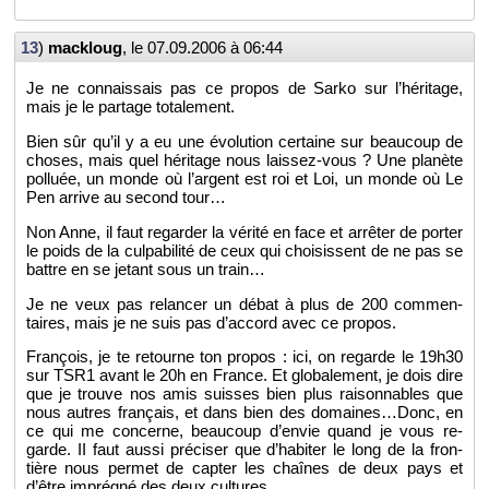
13
)
mac­k­loug
, le
07.09.2006 à 06:44
Je ne connais­sais pas ce pro­pos de Sarko sur l’hé­ri­tage,
mais je le par­tage to­ta­le­ment.
Bien sûr qu’il y a eu une évo­lu­tion cer­taine sur beau­coup de
choses, mais quel hé­ri­tage nous lais­sez-vous ? Une pla­nète
pol­luée, un monde où l’ar­gent est roi et Loi, un monde où Le
Pen ar­rive au se­cond tour…
Non Anne, il faut re­gar­der la vé­rité en face et ar­rê­ter de por­ter
le poids de la culpa­bi­lité de ceux qui choi­sissent de ne pas se
battre en se je­tant sous un train…
Je ne veux pas re­lan­cer un débat à plus de 200 com­men­
taires, mais je ne suis pas d’ac­cord avec ce pro­pos.
Fran­çois, je te re­tourne ton pro­pos : ici, on re­garde le 19h30
sur TSR1 avant le 20h en France. Et glo­ba­le­ment, je dois dire
que je trouve nos amis suisses bien plus rai­son­nables que
nous autres fran­çais, et dans bien des do­maines…Donc, en
ce qui me concerne, beau­coup d’en­vie quand je vous re­
garde. II faut aussi pré­ci­ser que d’ha­bi­ter le long de la fron­
tière nous per­met de cap­ter les chaînes de deux pays et
d’être im­pré­gné des deux cultures.