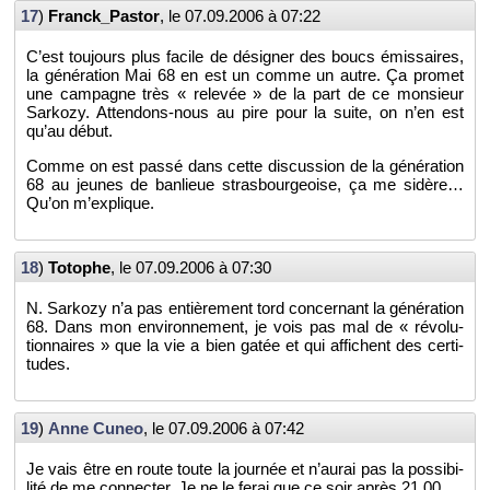
17
)
Franck_­Pas­tor
, le
07.09.2006 à 07:22
C’est tou­jours plus fa­cile de dé­si­gner des boucs émis­saires,
la gé­né­ra­tion Mai 68 en est un comme un autre. Ça pro­met
une cam­pagne très « re­le­vée » de la part de ce mon­sieur
Sar­kozy. At­ten­dons-nous au pire pour la suite, on n’en est
qu’au début.
Comme on est passé dans cette dis­cus­sion de la gé­né­ra­tion
68 au jeunes de ban­lieue stras­bour­geoise, ça me si­dère…
Qu’on m’ex­plique.
18
)
To­tophe
, le
07.09.2006 à 07:30
N. Sar­kozy n’a pas en­tiè­re­ment tord concer­nant la gé­né­ra­tion
68. Dans mon en­vi­ron­ne­ment, je vois pas mal de « ré­vo­lu­
tion­naires » que la vie a bien gatée et qui af­fichent des cer­ti­
tudes.
19
)
Anne Cuneo
, le
07.09.2006 à 07:42
Je vais être en route toute la jour­née et n’au­rai pas la pos­si­bi­
lité de me connec­ter. Je ne le ferai que ce soir après 21.00