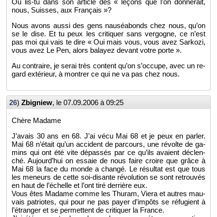
Où lis-tu dans son ar­ticle des « le­çons que l’on don­ne­rait,
nous, Suisses, aux Fran­çais »?
Nous avons aussi des gens nau­séa­bonds chez nous, qu’on
se le dise. Et tu peux les cri­ti­quer sans ver­gogne, ce n’est
pas moi qui vais te dire « Oui mais vous, vous avez Sar­kozi,
vous avez Le Pen, alors ba­layez de­vant votre porte ».
Au contraire, je serai très content qu’on s’oc­cupe, avec un re­
gard ex­té­rieur, à mon­trer ce qui ne va pas chez nous.
26
)
Zbi­gniew
, le
07.09.2006 à 09:25
Chère Ma­dame
J’avais 30 ans en 68. J’ai vécu Mai 68 et je peux en par­ler.
Mai 68 n’était qu’un ac­ci­dent de par­cours, une ré­volte de ga­
mins qui ont été vite dé­pas­sés par ce qu’ils avaient dé­clen­
ché. Au­jour­d’hui on es­saie de nous faire croire que grâce à
Mai 68 la face du monde a changé. Le ré­sul­tat est que tous
les me­neurs de cette soi-di­sante ré­vo­lu­tion se sont re­trou­vés
en haut de l’échelle et l’ont tiré der­rière eux.
Vous êtes Ma­dame comme les Thu­ram, Viera et autres mau­
vais pa­triotes, qui pour ne pas payer d’im­pôts se ré­fu­gient à
l’étran­ger et se per­mettent de cri­ti­quer la France.