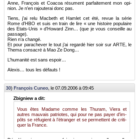
Anne, Fran­çois et Coa­coa ré­sument par­fai­te­ment mon opi­
nion. Je n’en ra­jou­te­rai donc pas.
Tiens, j’ai relu Mac­beth et Ham­let cet été, revue la série
Rome d’HBO et suis en train de lire « une his­toire po­pu­laire
des Etats-Unis » d’Ho­ward Zinn… (que je vous conseille au
pas­sage).
Rien n’a changé.
Et pour par­ache­ver le tout j’ai re­gardé hier soir sur ARTE, le
Thema consa­cré à Mao Ze Dong…
L’hu­ma­nité est sans es­poir…
Alexis… tous les dé­fauts !
30
)
Fran­çois Cuneo
, le
07.09.2006 à 09:45
Vous êtes Ma­dame comme les Thu­ram, Viera et
autres mau­vais pa­triotes, qui pour ne pas payer d’im­
pôts se ré­fu­gient à l’étran­ger et se per­mettent de cri­ti­
quer la France.