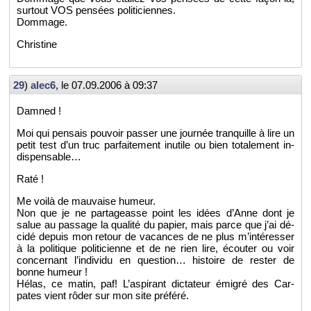
sur­tout VOS pen­sées po­li­ti­ciennes.
Dom­mage.
Chris­tine
29
)
alec6
, le
07.09.2006 à 09:37
Dam­ned !
Moi qui pen­sais pou­voir pas­ser une jour­née tran­quille à lire un
petit test d’un truc par­fai­te­ment in­utile ou bien to­ta­le­ment in­
dis­pen­sable…
Raté !
Me voilà de mau­vaise hu­meur.
Non que je ne par­ta­geasse point les idées d’Anne dont je
salue au pas­sage la qua­lité du pa­pier, mais parce que j’ai dé­
cidé de­puis mon re­tour de va­cances de ne plus m’in­té­res­ser
à la po­li­tique po­li­ti­cienne et de ne rien lire, écou­ter ou voir
concer­nant l’in­di­vidu en ques­tion… his­toire de res­ter de
bonne hu­meur !
Hélas, ce matin, paf! L’as­pi­rant dic­ta­teur émi­gré des Car­
pates vient rôder sur mon site pré­féré.