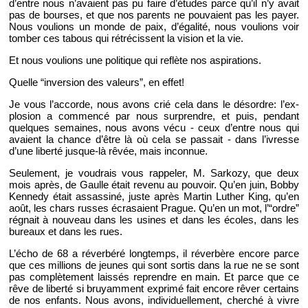
d’entre nous n’avaient pas pu faire d’études parce qu’il n’y avait
pas de bourses, et que nos pa­rents ne pou­vaient pas les payer.
Nous vou­lions un monde de paix, d’éga­lité, nous vou­lions voir
tom­ber ces ta­bous qui ré­tré­cissent la vi­sion et la vie.
Et nous vou­lions une po­li­tique qui re­flète nos as­pi­ra­tions.
Quelle “in­ver­sion des va­leurs”, en effet!
Je vous l’ac­corde, nous avons crié cela dans le désordre: l’ex­
plo­sion a com­mencé par nous sur­prendre, et puis, pen­dant
quelques se­maines, nous avons vécu - ceux d’entre nous qui
avaient la chance d’être là où cela se pas­sait - dans l’ivresse
d’une li­berté jusque-là rêvée, mais in­con­nue.
Seule­ment, je vou­drais vous rap­pe­ler, M. Sar­kozy, que deux
mois après, de Gaulle était re­venu au pou­voir. Qu’en juin, Bobby
Ken­nedy était as­sas­siné, juste après Mar­tin Lu­ther King, qu’en
août, les chars russes écra­saient Prague. Qu’en un mot, l’“ordre”
ré­gnait à nou­veau dans les usines et dans les écoles, dans les
bu­reaux et dans les rues.
L’écho de 68 a ré­ver­béré long­temps, il ré­ver­bère en­core parce
que ces mil­lions de jeunes qui sont sor­tis dans la rue ne se sont
pas com­plè­te­ment lais­sés re­prendre en main. Et parce que ce
rêve de li­berté si bruyam­ment ex­primé fait en­core rêver cer­tains
de nos en­fants. Nous avons, in­di­vi­duel­le­ment, cher­ché à vivre