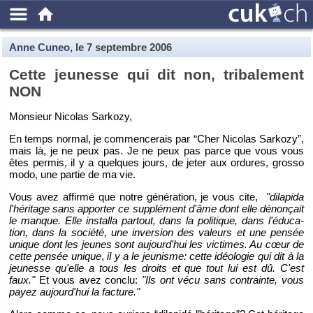
Anne Cuneo
, le
7 septembre 2006
Cette jeu­nesse qui dit non, tri­ba­le­ment
NON
Mon­sieur Ni­co­las Sar­kozy,
En temps nor­mal, je com­men­ce­rais par “Cher Ni­co­las Sar­kozy”,
mais là, je ne peux pas. Je ne peux pas parce que vous vous
êtes per­mis, il y a quelques jours, de jeter aux or­dures, grosso
modo, une par­tie de ma vie.
Vous avez af­firmé que notre gé­né­ra­tion, je vous cite,
"di­la­pida
l'hé­ri­tage sans ap­por­ter ce sup­plé­ment d'âme dont elle dé­non­çait
le manque. Elle ins­talla par­tout, dans la po­li­tique, dans l'édu­ca­
tion, dans la so­ciété, une in­ver­sion des va­leurs et une pen­sée
unique dont les jeunes sont au­jour­d'hui les vic­times. Au cœur de
cette pen­sée unique
,
il y a le jeu­nisme: cette idéo­lo­gie qui dit à la
jeu­nesse qu'elle a tous les droits et que tout lui est dû. C'est
faux."
Et vous avez conclu:
"Ils ont vécu sans contrainte, vous
payez au­jour­d'hui la fac­ture."