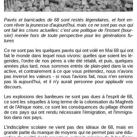
Pavés et bar­ri­cades de 68 sont res­tés lé­gen­daires, et font en­
core rêver la jeu­nesse d’au­jour­d’hui, mais ce ne sont pas eux qui
ont fait les crises ac­tuelles: c’est une po­li­tique de l’ins­tant (bour­
sier) menée hors de toute pers­pec­tive pour les gé­né­ra­tions fu­
tures
Ce ne sont pas les quelques pavés qui ont volé en Mai 68 qui ont
fait le monde dans le­quel nous vi­vons: quelles que soient les lé­
gendes, l’ordre de nos pères a vite été ré­ta­bli, et puis, quelques
an­nées plus tard, nous sommes en­trés de plain-pied dans la vie
ac­tive, et contrai­re­ment à ce que vous pré­ten­dez, nous n’avons
pas in­versé les va­leurs - si nous l’avions fait, nous n’en se­rions
pas là au­jour­d’hui, et il n’y au­rait per­sonne pour ap­plau­dir vos
dis­cours.
Les ex­plo­sions des ban­lieues ne sont pas dues à l’es­prit de 68,
ce sont les sé­quelles à long terme de la co­lo­ni­sa­tion du Magh­reb
et de l’Afrique noire, ce sont les consé­quences du pillage éhonté
de ces pays qui ont rendu né­ces­saire l’émi­gra­tion, et l’im­mi­gra­
tion dans nos pays.
L’in­dis­ci­pline sco­laire ne vient pas des idéaux de 68, mais en
grande par­tie du manque de moyens qui ne per­met pas une édu­