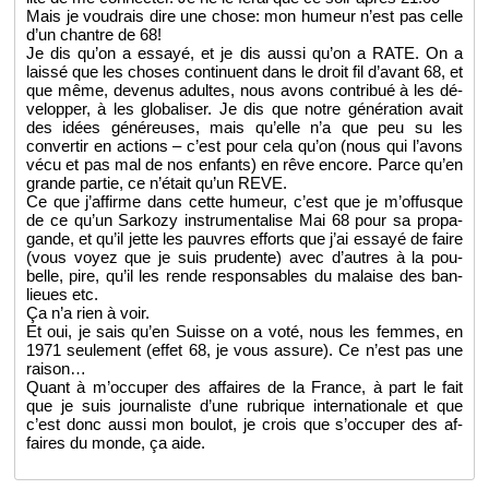
Mais je vou­drais dire une chose: mon hu­meur n’est pas celle
d’un chantre de 68!
Je dis qu’on a es­sayé, et je dis aussi qu’on a RATE. On a
laissé que les choses conti­nuent dans le droit fil d’avant 68, et
que même, de­ve­nus adultes, nous avons contri­bué à les dé­
ve­lop­per, à les glo­ba­li­ser. Je dis que notre gé­né­ra­tion avait
des idées gé­né­reuses, mais qu’elle n’a que peu su les
conver­tir en ac­tions – c’est pour cela qu’on (nous qui l’avons
vécu et pas mal de nos en­fants) en rêve en­core. Parce qu’en
grande par­tie, ce n’était qu’un REVE.
Ce que j’af­firme dans cette hu­meur, c’est que je m’of­fusque
de ce qu’un Sar­kozy ins­tru­men­ta­lise Mai 68 pour sa pro­pa­
gande, et qu’il jette les pauvres ef­forts que j’ai es­sayé de faire
(vous voyez que je suis pru­dente) avec d’autres à la pou­
belle, pire, qu’il les rende res­pon­sables du ma­laise des ban­
lieues etc.
Ça n’a rien à voir.
Et oui, je sais qu’en Suisse on a voté, nous les femmes, en
1971 seule­ment (effet 68, je vous as­sure). Ce n’est pas une
rai­son…
Quant à m’oc­cu­per des af­faires de la France, à part le fait
que je suis jour­na­liste d’une ru­brique in­ter­na­tio­nale et que
c’est donc aussi mon bou­lot, je crois que s’oc­cu­per des af­
faires du monde, ça aide.