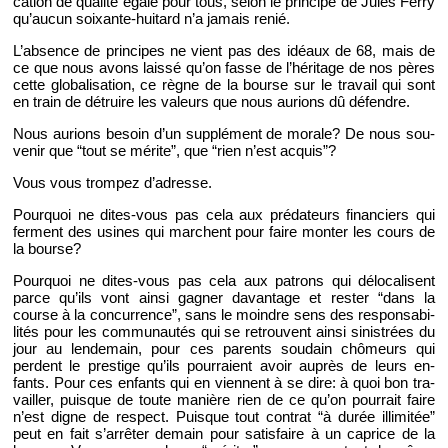
ca­tion de qua­lité égale pour tous, selon le prin­cipe de Jules Ferry
qu’au­cun soixante-hui­tard n’a ja­mais renié.
L’ab­sence de prin­cipes ne vient pas des idéaux de 68, mais de
ce que nous avons laissé qu’on fasse de l’hé­ri­tage de nos pères
cette glo­ba­li­sa­tion, ce règne de la bourse sur le tra­vail qui sont
en train de dé­truire les va­leurs que nous au­rions dû dé­fendre.
Nous au­rions be­soin d’un sup­plé­ment de mo­rale? De nous sou­
ve­nir que “tout se mé­rite”, que “rien n’est ac­quis”?
Vous vous trom­pez d’adresse.
Pour­quoi ne dites-vous pas cela aux pré­da­teurs fi­nan­ciers qui
ferment des usines qui marchent pour faire mon­ter les cours de
la bourse?
Pour­quoi ne dites-vous pas cela aux pa­trons qui dé­lo­ca­lisent
parce qu’ils vont ainsi ga­gner da­van­tage et res­ter “dans la
course à la concur­rence”, sans le moindre sens des res­pon­sa­bi­
li­tés pour les com­mu­nau­tés qui se re­trouvent ainsi si­nis­trées du
jour au len­de­main, pour ces pa­rents sou­dain chô­meurs qui
perdent le pres­tige qu’ils pour­raient avoir au­près de leurs en­
fants. Pour ces en­fants qui en viennent à se dire: à quoi bon tra­
vailler, puisque de toute ma­nière rien de ce qu’on pour­rait faire
n’est digne de res­pect. Puisque tout contrat “à durée illi­mi­tée”
peut en fait s’ar­rê­ter de­main pour sa­tis­faire à un ca­price de la