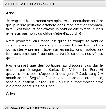
20
)
THG
, le
07.09.2006 à 08:01
Anne
Je res­pecte bien en­tendu vos opi­nions et, contrai­re­ment à ce
que je laisse peut-être en­tendre dans mon pre­mier com­men­
taire, il est tou­jours bon d’avoir un point de vue ex­té­rieur. Mais
je ne suis pas non plus obligé d’être d’ac­cord :-)
Notre pro­blème, en France, est qu’on se trompe sou­vent de
cible. Il y a des pro­blèmes graves mais les mé­dias – et les
jour­na­listes – pré­fèrent taper sur les ins­ti­tu­tions ( po­lice, jus­
tice, gou­ver­ne­ment ) que dire la vé­rité, ou cer­taines vé­ri­tés
qui heurtent.
Pas éton­nant que des po­li­tiques au dis­cours plus dur fi­
nissent par émer­ger – Sarko, De Vil­liers, Le Pen. Et
qu’avons-nous pour s’op­po­ser à ces gens ? Jack Lang ? A
mou­rir de rire. Sé­go­lène ? Une par­ve­nue de der­nière mi­nute,
sans aucun ta­lent. Chi­rac ? De Gaulle le sur­nom­mait en privé
« le grand con ». Pas pour rien.
Gilles.
21
)
Mar­cOS
, le
07.09.2006 à 08:29