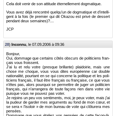
Cela doit venir de son at­ti­tude éter­nel­le­ment dog­ma­tique.
Vous avez déjà ren­con­tré quel­qu’un de dog­ma­tique et d’in­tel­li­
gent à la fois (le pre­mier qui dit Oka­zou est privé de des­sert
pen­dant deux se­maines)?…
JCP
28
)
In­connu
, le
07.09.2006 à 09:36
Bon­jour,
Oui, dom­mage que cer­tains côtés obs­curs de po­li­ti­ciens fran­
çais vous froissent.
J’ai lu et relu votre (presque brillante) plai­doi­rie, mais une
chose me choque, vous vous dites eu­ro­péenne car double
na­tio­na­lité, pour­tant en se qui concerne la po­li­tique et les po­li­
ti­ciens fran­çais, il faut être fran­çais ou fran­çaise, ce que vous
n’êtes pas, alors pour­quoi se per­mettre de juger un po­li­ti­cien
fran­çais, qui n’ar­ran­gera de toute fa­çons rien dans votre vie
puisque vous ne pou­vez pas voter.
Je re­joins un peu vos sen­ti­ments, moi, je peux voter, mais j’ai
la pu­deur de gar­der mes ar­gu­ments au fond de mon cœur, et
se sera « l’iso­loir » de mon bu­reau de vote qui clô­tu­rera mes
pen­sées.
Dom­mage que vous éta­liez vos pen­sées de cette fa­çon-là,