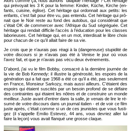
Alors comme ça, nous au­rions “di­la­pidé l’hé­ri­tage”? Cet hé­ri­tage
qui pré­voyait les 3 K pour la femme: Kin­der, Küche, Kirche (en­
fants, cui­sine, église). Cet hé­ri­tage qui or­don­nait aux pe­tits: les
en­fants, c’est fait pour être vu, pas en­tendu. Cet hé­ri­tage qui prô­
nait que le Noir reste au fond des au­to­bus, qui consi­dé­rait que
c’était OK de com­mer­cer avec l’Afrique du Sud sé­gré­guée. Cet
hé­ri­tage qui ren­dait dif­fi­cile l’ac­cès à l’édu­ca­tion pour les classes
la­bo­rieuses. Cet hé­ri­tage qui, en un mot, in­ter­di­sait le libre choix
pour cha­cun de ce qu’il al­lait faire de sa vie.
Je crois que je n’au­rais pas réagi à la (dan­ge­reuse) stu­pi­dité de
votre dis­cours si je n’avais pas été à Ve­nise le jour où vous
l’avez fait, et que je n’avais pas vécu deux évé­ne­ments.
D’abord, j’ai vu le film Bobby, consa­cré à la der­nière jour­née de
la vie de Bob Ken­nedy: il illustre la gé­né­ro­sité, les es­poirs de la
gé­né­ra­tion qui a fait que 1968 a été ce qu’il a été, pas seule­ment
en France, Mon­sieur Sar­kozy, mais aussi ailleurs. C’étaient des
es­poirs qui étaient sus­ci­tés par un be­soin pro­fond de se dé­faire
des contraintes qui étaient les nôtres et de construire un monde
meilleur. Juste avant d’en­trer dans la salle, je ve­nais de lire le ré­
sumé de votre dis­cours dans un jour­nal ita­lien - et de voir ce film
juste après, c’était comme si un de ces jeu­nistes que vous fus­ti­
gez (il s’ap­pelle Emi­lio Es­te­vez, 44 ans, vous de­vriez aller lui
faire la leçon) vous avait flan­qué une grosse claque.