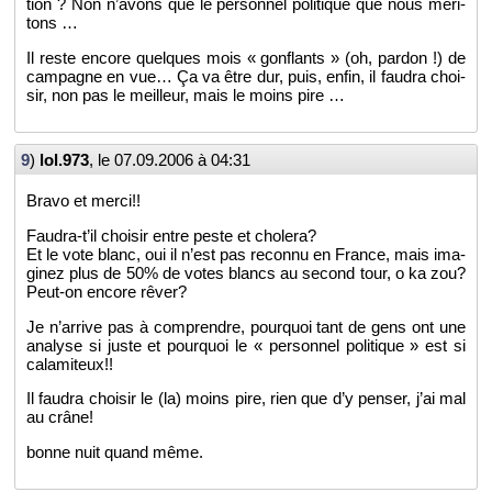
tion ? Non n’avons que le per­son­nel po­li­tique que nous mé­ri­
tons …
Il reste en­core quelques mois « gon­flants » (oh, par­don !) de
cam­pagne en vue… Ça va être dur, puis, enfin, il fau­dra choi­
sir, non pas le meilleur, mais le moins pire …
9
)
lol.973
, le
07.09.2006 à 04:31
Bravo et merci!!
Fau­dra-t’il choi­sir entre peste et cho­lera?
Et le vote blanc, oui il n’est pas re­connu en France, mais ima­
gi­nez plus de 50% de votes blancs au se­cond tour, o ka zou?
Peut-on en­core rêver?
Je n’ar­rive pas à com­prendre, pour­quoi tant de gens ont une
ana­lyse si juste et pour­quoi le « per­son­nel po­li­tique » est si
ca­la­mi­teux!!
Il fau­dra choi­sir le (la) moins pire, rien que d’y pen­ser, j’ai mal
au crâne!
bonne nuit quand même.