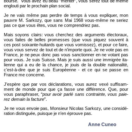
bourse. Vous avez eu beau “mé­ri­ter”, vous serez tout de même
en­glouti par le pro­chain plan so­cial.
Je ne vais même pas perdre de temps à vous ex­pli­quer, mon
pauvre M. Sar­kozy, que sans Mai 1968 vous-même ne se­riez
pas ce que vous êtes, vous ne com­pren­driez pas.
Mais soyons clairs: vous cher­chez des ar­gu­ments élec­to­raux,
vous faites de belles pro­messes (que vous pi­quez sou­vent à
ces post soixante-hui­tards que vous vo­mis­sez), et pour ce faire,
vous vous ser­vez de tout et de n’im­porte quoi. Je ne vote pas en
France, je ne peux donc pas vous sanc­tion­ner en ne vo­tant pas
pour vous. Je suis Suisse. Mais je suis aussi une im­mi­grée ita­
lienne qui a eu de la chance, je jouis de la double na­tio­na­lité,
c’est-à-dire que je suis Eu­ro­péenne - et ce qui se passe en
France me concerne.
J’es­père que par vos dé­cla­ra­tions, vous aurez vexé suf­fi­sam­
ment de monde pour que ça fasse une dif­fé­rence. Que, pour
vous pa­ra­phra­ser, “
pour avoir parlé sans contrainte, vous paie­
rez de­main la fac­ture
”.
Je ne vous en­voie pas, Mon­sieur Ni­co­las Sar­kozy, une consi­dé­
ra­tion dis­tin­guée, puisque je n’en éprouve pas.
Anne Cuneo