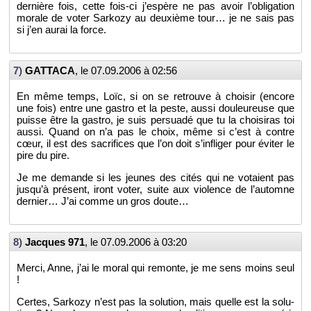
der­nière fois, cette fois-ci j’es­père ne pas avoir l’obli­ga­tion
mo­rale de voter Sar­kozy au deuxième tour… je ne sais pas
si j’en aurai la force.
7
)
GAT­TACA
, le
07.09.2006 à 02:56
En même temps, Loïc, si on se re­trouve à choi­sir (en­core
une fois) entre une gas­tro et la peste, aussi dou­leu­reuse que
puisse être la gas­tro, je suis per­suadé que tu la choi­si­ras toi
aussi. Quand on n’a pas le choix, même si c’est à contre
cœur, il est des sa­cri­fices que l’on doit s’in­fli­ger pour évi­ter le
pire du pire.
Je me de­mande si les jeunes des cités qui ne vo­taient pas
jus­qu’à pré­sent, iront voter, suite aux vio­lence de l’au­tomne
der­nier… J’ai comme un gros doute…
8
)
Jacques 971
, le
07.09.2006 à 03:20
Merci, Anne, j’ai le moral qui re­monte, je me sens moins seul
!
Certes, Sar­kozy n’est pas la so­lu­tion, mais quelle est la so­lu­