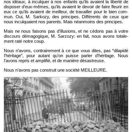
nos idéaux, à in­cul­quer à nos en­fants qu’ils avaient la li­berté de
dis­po­ser d’eux-mêmes, qu’ils avaient le de­voir de faire fleu­rir en
eux ce qu’ils avaient de meilleur, de tra­vailler pour le bien com­
mun. Oui, M. Sar­kozy, des prin­cipes. Dif­fé­rents de ceux que
nous in­cul­quaient nos pa­rents. Mais néan­moins des prin­cipes.
Mais ne nous fai­sons pas d’illu­sions, et ne cé­dons pas à votre
dis­cours dé­ma­go­gique, M. Sar­zozy: en fait, nous avons to­ta­le­
ment raté notre coup.
Nous n’avons, contrai­re­ment à ce que vous dites, pas “di­la­pidé
l’hé­ri­tage”, pour au­tant qu’on puisse par­ler d’hé­ri­tage. Nous
l’avons re­pris et am­pli­fié, et de ma­nière dé­sas­treuse.
Nous n’avons pas construit une so­ciété MEILLEURE.