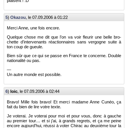
plaisent ! :D
5
)
Oka­zou
, le
07.09.2006 à 01:22
Merci Anne, une fois en­core.
Quelque chose me dit que l’on va voir fleu­rir une belle bro­
chette d’in­ter­ve­nants ré­ac­tion­naires sans ver­gogne suite à
ton coup de gueule.
Bien sûr que ce qui se passe en France te concerne. Double
na­tio­na­lité ou pas.
—
Un autre monde est pos­sible.
6
)
loic
, le
07.09.2006 à 02:44
Bravo! Mille fois bravo! Et merci ma­dame Anne Cunéo, ça
fait du bien de lire votre texte.
Je vo­te­rai. Je vo­te­rai pour moi et pour vous, donc à gauche
au pre­mier tour… et si j’ai, à grands re­grets, et ça me peine
en­core au­jour­d’hui, réussi à voter Chi­rac au deuxième tour la