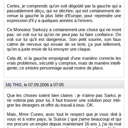
Certes, je com­prends qu’on soit dé­goûté par la gauche qui a
pas­sa­ble­ment déçu, qui se dé­chire, qui est cer­tai­ne­ment de­
ve­nue la gauche la plus bête d’Eu­rope, pour re­prendre une
ex­pres­sion d’il y a quelques an­nées à l’en­vers.
Ce Mon­sieur Sar­kozy a cer­tai­ne­ment une chose qui ne ment
pas: on voit sur lui qu’on ne peut pas lui faire confiance. On
voit sur lui qu’il est dan­ge­reux. Son petit sou­rire, son faux
calme de ner­veux qui es­saie de se tenir, ça pue tel­le­ment,
qu’on a juste envie de lui en­voyer une claque.
Cela dit, si la gauche em­poi­gnait d’une ma­nière cor­recte les
vrais pro­blèmes, sé­cu­rité y com­prise, mais de ma­nière in­tel­li­
gente, ce si­nistre per­son­nage au­rait moins de place.
16
)
THG
, le
07.09.2006 à 07:05
Que les choses soient bien claires : je n’aime pas Sarko, je
ne vo­te­rai pas pour lui, il faut trou­ver une so­lu­tion pour in­té­
grer les étran­gers et of­frir du tra­vail à tous. OK.
Mais, Mme Cuneo, avec tout le res­pect que je vous doit à
vous et à votre pays, la Suisse ( que j’aime beau­coup et qui
me pro­cure un em­ploi de­puis main­te­nant 16 ans ), j’ai du mal