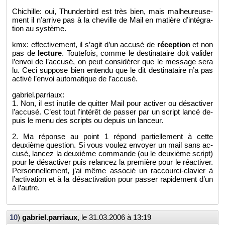
Chi­chille: oui, Thun­der­bird est très bien, mais mal­heu­reu­se­
ment il n’ar­rive pas à la che­ville de Mail en ma­tière d’in­té­gra­
tion au sys­tème.
kmx: ef­fec­ti­ve­ment, il s’agit d’un ac­cusé de
ré­cep­tion
et non
pas de
lec­ture
. Tou­te­fois, comme le des­ti­na­taire doit va­li­der
l’en­voi de l’ac­cusé, on peut consi­dé­rer que le mes­sage sera
lu. Ceci sup­pose bien en­tendu que le dit des­ti­na­taire n’a pas
ac­tivé l’en­voi au­to­ma­tique de l’ac­cusé.
gabriel.​parriaux:
1. Non, il est in­utile de quit­ter Mail pour ac­ti­ver ou désac­ti­ver
l’ac­cusé. C’est tout l’in­té­rêt de pas­ser par un script lancé de­
puis le menu des scripts ou de­puis un lan­ceur.
2. Ma ré­ponse au point 1 ré­pond par­tiel­le­ment à cette
deuxième ques­tion. Si vous vou­lez en­voyer un mail sans ac­
cusé, lan­cez la deuxième com­mande (ou le deuxième script)
pour le désac­ti­ver puis re­lan­cez la pre­mière pour le ré­ac­ti­ver.
Per­son­nel­le­ment, j’ai même as­so­cié un rac­courci-cla­vier à
l’ac­ti­va­tion et à la désac­ti­va­tion pour pas­ser ra­pi­de­ment d’un
à l’autre.
10
)
gabriel.​parriaux
, le
31.03.2006 à 13:19