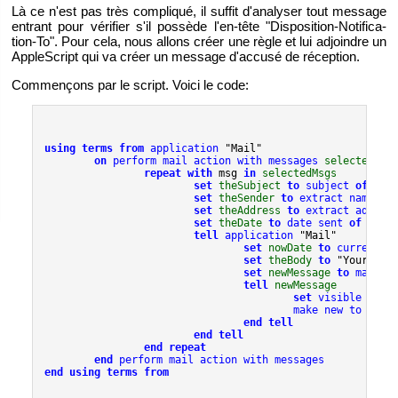
Là ce n'est pas très com­pli­qué, il suf­fit d'ana­ly­ser tout mes­sage
en­trant pour vé­ri­fier s'il pos­sède l'en-tête "Dis­po­si­tion-No­ti­fi­ca­
tion-To". Pour cela, nous al­lons créer une règle et lui ad­joindre un
Ap­pleS­cript qui va créer un mes­sage d'ac­cusé de ré­cep­tion.
Com­men­çons par le script. Voici le code:
using terms from
 application
 "Mail"

on
 perform mail action with messages
selectedMsg
repeat with
 msg 
in
selectedMsgs
set
theSubject
to
 subject 
of
msg
set
theSender
to
 extract name fr
set
theAddress
to
 extract addres
set
theDate
to
 date sent 
of
msg
tell
 application
 "Mail"

set
nowDate
to
 current d
set
theBody
to
 "Your mes
set
newMessage
to
 make n
tell
newMessage
set
 visible 
to
 tr
                                        make new to reci
end tell
end tell
end repeat
end
 perform mail action with messages
end using terms from