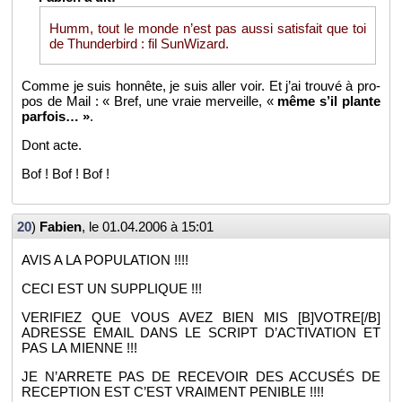
Humm, tout le monde n’est pas aussi sa­tis­fait que toi
de Thun­der­bird : fil Sun­Wi­zard.
Comme je suis hon­nête, je suis aller voir. Et j’ai trouvé à pro­
pos de Mail : « Bref, une vraie mer­veille, «
même s’il plante
par­fois… »
.
Dont acte.
Bof ! Bof ! Bof !
20
)
Fa­bien
, le
01.04.2006 à 15:01
AVIS A LA PO­PU­LA­TION !!!!
CECI EST UN SUP­PLIQUE !!!
VE­RI­FIEZ QUE VOUS AVEZ BIEN MIS [B]VOTRE[/B]
ADRESSE EMAIL DANS LE SCRIPT D’AC­TI­VA­TION ET
PAS LA MIENNE !!!
JE N’AR­RETE PAS DE RE­CE­VOIR DES AC­CU­SÉS DE
RE­CEP­TION EST C’EST VRAI­MENT PE­NIBLE !!!!