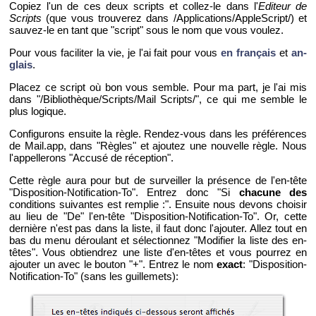
Co­piez l'un de ces deux scripts et col­lez-le dans l'
Edi­teur de
Scripts
(que vous trou­ve­rez dans /Ap­pli­ca­tions/Ap­pleS­cript/) et
sau­vez-le en tant que "script" sous le nom que vous vou­lez.
Pour vous fa­ci­li­ter la vie, je l'ai fait pour vous
en fran­çais
et
an­
glais
.
Pla­cez ce script où bon vous semble. Pour ma part, je l'ai mis
dans "/Bi­blio­thèque/Scripts/Mail Scripts/", ce qui me semble le
plus lo­gique.
Confi­gu­rons en­suite la règle. Ren­dez-vous dans les pré­fé­rences
de Mail.​app, dans "Règles" et ajou­tez une nou­velle règle. Nous
l'ap­pel­le­rons "Ac­cusé de ré­cep­tion".
Cette règle aura pour but de sur­veiller la pré­sence de l'en-tête
"Dis­po­si­tion-No­ti­fi­ca­tion-To". En­trez donc "Si
cha­cune des
condi­tions sui­vantes est rem­plie :". En­suite nous de­vons choi­sir
au lieu de "De" l'en-tête "Dis­po­si­tion-No­ti­fi­ca­tion-To". Or, cette
der­nière n'est pas dans la liste, il faut donc l'ajou­ter. Allez tout en
bas du menu dé­rou­lant et sé­lec­tion­nez "Mo­di­fier la liste des en-
têtes". Vous ob­tien­drez une liste d'en-têtes et vous pour­rez en
ajou­ter un avec le bou­ton "+". En­trez le nom
exact
: "Dis­po­si­tion-
No­ti­fi­ca­tion-To" (sans les guille­mets):