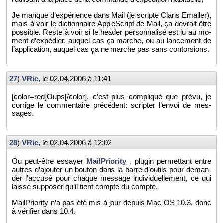
Je manque d’ex­pé­rience dans Mail (je scripte Cla­ris Emai­ler),
mais à voir le dic­tion­naire Ap­pleS­cript de Mail, ça de­vrait être
pos­sible. Reste à voir si le hea­der per­son­na­lisé est lu au mo­
ment d’ex­pé­dier, au­quel cas ça marche, ou au lan­ce­ment de
l’ap­pli­ca­tion, au­quel cas ça ne marche pas sans contor­sions.
27
)
VRic
, le
02.04.2006 à 11:41
[color=red]Oups[/color], c’est plus com­pli­qué que prévu, je
cor­rige le com­men­taire pré­cé­dent: scrip­ter l’en­voi de mes­
sages.
28
)
VRic
, le
02.04.2006 à 12:02
Ou peut-être es­sayer
Mail­Prio­rity
, plu­gin per­met­tant entre
autres d’ajou­ter un bou­ton dans la barre d’ou­tils pour de­man­
der l’ac­cusé pour chaque mes­sage in­di­vi­duel­le­ment, ce qui
laisse sup­po­ser qu’il tient compte du compte.
Mail­Prio­rity n’a pas été mis à jour de­puis Mac OS 10.3, donc
à vé­ri­fier dans 10.4.