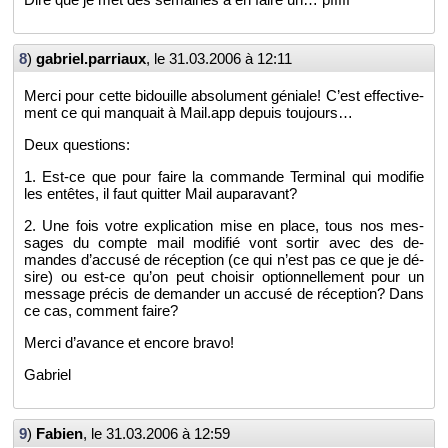
8
)
gabriel.​parriaux
, le
31.03.2006 à 12:11
Merci pour cette bi­douille ab­so­lu­ment gé­niale! C’est ef­fec­ti­ve­
ment ce qui man­quait à Mail.​app de­puis tou­jours…
Deux ques­tions:
1. Est-ce que pour faire la com­mande Ter­mi­nal qui mo­di­fie
les en­têtes, il faut quit­ter Mail au­pa­ra­vant?
2. Une fois votre ex­pli­ca­tion mise en place, tous nos mes­
sages du compte mail mo­di­fié vont sor­tir avec des de­
mandes d’ac­cusé de ré­cep­tion (ce qui n’est pas ce que je dé­
sire) ou est-ce qu’on peut choi­sir op­tion­nel­le­ment pour un
mes­sage pré­cis de de­man­der un ac­cusé de ré­cep­tion? Dans
ce cas, com­ment faire?
Merci d’avance et en­core bravo!
Ga­briel
9
)
Fa­bien
, le
31.03.2006 à 12:59