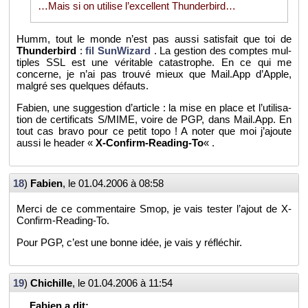
…Mais si on uti­lise l’ex­cellent Thun­der­bird…
Humm, tout le monde n’est pas aussi sa­tis­fait que toi de
Thun­der­bird
:
fil Sun­Wi­zard
. La ges­tion des comptes mul­
tiples SSL est une vé­ri­table ca­tas­trophe. En ce qui me
concerne, je n’ai pas trouvé mieux que Mail.​App d’Apple,
mal­gré ses quelques dé­fauts.
Fa­bien, une sug­ges­tion d’ar­ticle : la mise en place et l’uti­li­sa­
tion de cer­ti­fi­cats S/MIME, voire de PGP, dans Mail.​App. En
tout cas bravo pour ce petit topo ! A noter que moi j’ajoute
aussi le hea­der «
X-Confirm-Rea­ding-To
« .
18
)
Fa­bien
, le
01.04.2006 à 08:58
Merci de ce com­men­taire Smop, je vais tes­ter l’ajout de X-
Confirm-Rea­ding-To.
Pour PGP, c’est une bonne idée, je vais y ré­flé­chir.
19
)
Chi­chille
, le
01.04.2006 à 11:54