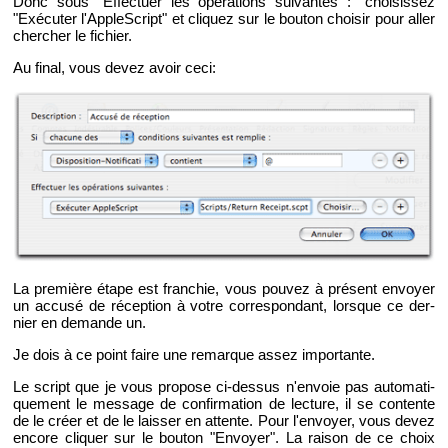
Donc sous "Ef­fec­tuer les opé­ra­tions sui­vantes :" choi­sis­sez
"Exé­cu­ter l'Ap­pleS­cript" et cli­quez sur le bou­ton choi­sir pour aller
cher­cher le fi­chier.
Au final, vous devez avoir ceci:
La pre­mière étape est fran­chie, vous pou­vez à pré­sent en­voyer
un ac­cusé de ré­cep­tion à votre cor­res­pon­dant, lorsque ce der­
nier en de­mande un.
Je dois à ce point faire une re­marque assez im­por­tante.
Le script que je vous pro­pose ci-des­sus n'en­voie pas au­to­ma­ti­
que­ment le mes­sage de confir­ma­tion de lec­ture, il se contente
de le créer et de le lais­ser en at­tente. Pour l'en­voyer, vous devez
en­core cli­quer sur le bou­ton "En­voyer". La rai­son de ce choix