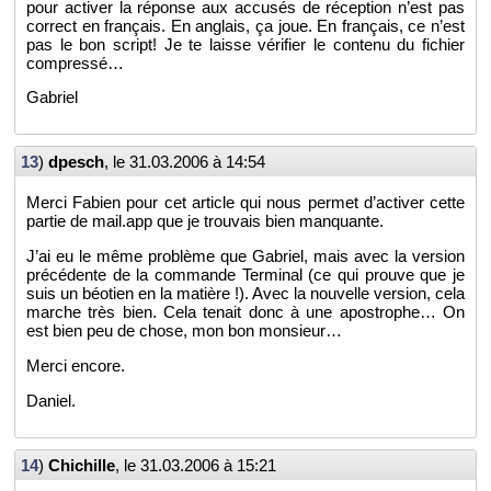
pour ac­ti­ver la ré­ponse aux ac­cu­sés de ré­cep­tion n’est pas
cor­rect en fran­çais. En an­glais, ça joue. En fran­çais, ce n’est
pas le bon script! Je te laisse vé­ri­fier le contenu du fi­chier
com­pressé…
Ga­briel
13
)
dpesch
, le
31.03.2006 à 14:54
Merci Fa­bien pour cet ar­ticle qui nous per­met d’ac­ti­ver cette
par­tie de mail.​app que je trou­vais bien man­quante.
J’ai eu le même pro­blème que Ga­briel, mais avec la ver­sion
pré­cé­dente de la com­mande Ter­mi­nal (ce qui prouve que je
suis un béo­tien en la ma­tière !). Avec la nou­velle ver­sion, cela
marche très bien. Cela te­nait donc à une apos­trophe… On
est bien peu de chose, mon bon mon­sieur…
Merci en­core.
Da­niel.
14
)
Chi­chille
, le
31.03.2006 à 15:21