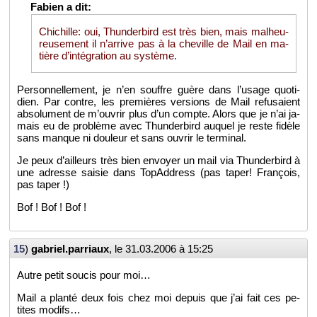
Chi­chille: oui, Thun­der­bird est très bien, mais mal­heu­
reu­se­ment il n’ar­rive pas à la che­ville de Mail en ma­
tière d’in­té­gra­tion au sys­tème.
Per­son­nel­le­ment, je n’en souffre guère dans l’usage quo­ti­
dien. Par contre, les pre­mières ver­sions de Mail re­fu­saient
ab­so­lu­ment de m’ou­vrir plus d’un compte. Alors que je n’ai ja­
mais eu de pro­blème avec Thun­der­bird au­quel je reste fi­dèle
sans manque ni dou­leur et sans ou­vrir le ter­mi­nal.
Je peux d’ailleurs très bien en­voyer un mail via Thun­der­bird à
une adresse sai­sie dans To­pAd­dress (pas taper! Fran­çois,
pas taper !)
Bof ! Bof ! Bof !
15
)
gabriel.​parriaux
, le
31.03.2006 à 15:25
Autre petit sou­cis pour moi…
Mail a planté deux fois chez moi de­puis que j’ai fait ces pe­
tites mo­difs…