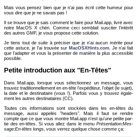
Mais vous pen­sez bien que je n'ai pas écrit cette hu­meur pour
vous dire que je ne sa­vais pas !
Il se trouve que je sais com­ment le faire pour Mail.​app, livré avec
notre MacOS X chéri. Comme ceci sem­blait sus­ci­ter l'in­té­rêt
des autres GMF, je vous pro­pose cette so­lu­tion.
Je tiens tout de suite à pré­ci­ser que je n'ai aucun mé­rite pour
cette as­tuce, je l'ai trou­vée sur
MacOSXHints.​com
. Je n'ai fait
que l'adap­ter et vous la pré­sen­ter de ma­nière la plus ac­ces­sible
pos­sible.
Pe­tite in­tro­duc­tion aux "En-Têtes"
Dans Mail.​app, lorsque vous sé­lec­tion­nez un mes­sage, vous
trou­vez tra­di­tion­nel­le­ment en en-tête l'ex­pé­di­teur, l'ob­jet (le sujet),
la date et le des­ti­na­taire (vous !). Par­fois vous y trou­vez éga­le­
ment les autres des­ti­na­taires (CC).
Toutes ces in­for­ma­tions sont sto­ckées dans les en-têtes du
mes­sage, aussi ap­pe­lés "hea­ders". Mais il faut se rendre
compte que ce que vous montre Mail.​app n'est qu'une pe­tite par­
tie des en-têtes. Si vous allez dans le menu
Pré­sen­ta­tion:Mes­
sage:En-têtes longs
, vous ver­rez quelque chose comme ça: