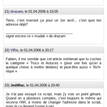
21
)
dra­zam
, le
01.04.2006 à 15:05
Tiens, c’est mar­rant ça pour un 1er avril… c’est quoi ton
adresse déjà?
___________________________________
signé en­core ce « mudak » de dra­zam
22
)
VRic
, le
01.04.2006 à 20:17
Fa­bien, il me semble que cet ar­ticle mé­ri­te­rait que tu coches
la ca­té­go­rie « Trucs et As­tuces » (pour une fois qu’on a
quelque chose à mettre de­dans) et peut-être aussi « Tech­
nique ».
23
)
Je­di­Mac
, le
01.04.2006 à 20:40
Je n’ai pas es­sayé ce script, mais j’y vois un point gê­nant.
Quand on a plu­sieurs comptes, c’est tou­jours le même qui
re­ce­vra l’AR, à moins de chan­ger l’adresse dans le script,
mais là ça de­vient l’usine à gaz.