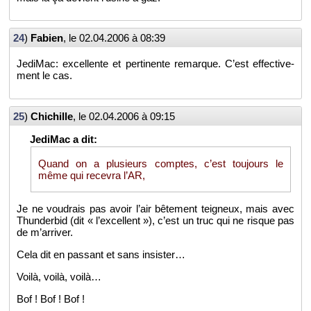
24
)
Fa­bien
, le
02.04.2006 à 08:39
Je­di­Mac: ex­cel­lente et per­ti­nente re­marque. C’est ef­fec­ti­ve­
ment le cas.
25
)
Chi­chille
, le
02.04.2006 à 09:15
Quand on a plu­sieurs comptes, c’est tou­jours le
même qui re­ce­vra l’AR,
Je ne vou­drais pas avoir l’air bê­te­ment tei­gneux, mais avec
Thun­der­bid (dit « l’ex­cellent »), c’est un truc qui ne risque pas
de m’ar­ri­ver.
Cela dit en pas­sant et sans in­sis­ter…
Voilà, voilà, voilà…
Bof ! Bof ! Bof !