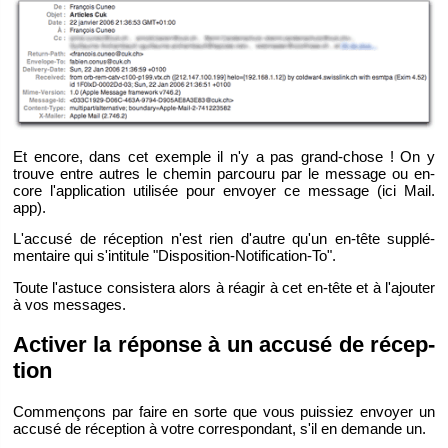
Et en­core, dans cet exemple il n'y a pas grand-chose ! On y
trouve entre autres le che­min par­couru par le mes­sage ou en­
core l'ap­pli­ca­tion uti­li­sée pour en­voyer ce mes­sage (ici Mail.​
app).
L'ac­cusé de ré­cep­tion n'est rien d'autre qu'un en-tête sup­plé­
men­taire qui s'in­ti­tule "Dis­po­si­tion-No­ti­fi­ca­tion-To".
Toute l'as­tuce consis­tera alors à ré­agir à cet en-tête et à l'ajou­ter
à vos mes­sages.
Ac­ti­ver la ré­ponse à un ac­cusé de ré­cep­
tion
Com­men­çons par faire en sorte que vous puis­siez en­voyer un
ac­cusé de ré­cep­tion à votre cor­res­pon­dant, s'il en de­mande un.