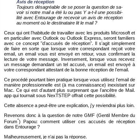
Avis de ré­cep­tion
Tou­jours désa­gréable de se poser la ques­tion de sa­
voir si notre mail a été lu ou pas Y a-t-il une pos­si­bi­
lité avec En­tou­rage de re­ce­voir un avis de ré­cep­tion
au mo­ment où le des­ti­na­taire lit le mail ?
Ceux qui ont l'ha­bi­tude de tra­vailler avec les pro­duits Mi­cro­soft et
en par­ti­cu­lier avec Out­look ou Out­look Ex­press, se­ront fa­mi­liers
avec ce concept "d'ac­cu­sés de ré­cep­tion". Il s'agit sim­ple­ment
de faire en sorte que lorsque votre cor­res­pon­dant re­çoit votre
email, un email vous est en­voyé en re­tour, vous confir­mant la
lec­ture de votre mes­sage. In­ver­se­ment, lorsque vous re­ce­vez
un mes­sage de­man­dant un tel ac­cusé, un email est en­voyé à
votre cor­res­pon­dant at­tes­tant de la bonne ré­cep­tion de l'email.
Ce pro­cédé pour­tant bien pra­tique lorsque vous uti­li­sez l'email de
ma­nière pro­fes­sion­nelle est (à ma connais­sance) in­exis­tant sur
Mac. Ce qui est d'au­tant plus sur­pre­nant que l'an­cêtre de Mail.​
app qui tour­nait sous NexTS­TEP of­frait cette pos­si­bi­lité.
Cette ab­sence a peut-être une ex­pli­ca­tion, j'y re­vien­drai plus loin.
Re­ve­nons donc à la ques­tion de notre GMF (Gen­til Membre du
*
Forum
) Papou: com­ment uti­li­ser ces ac­cu­sés de ré­cep­tion
dans En­tou­rage ?
Mal­heu­reu­se­ment, je n'ai pas la ré­ponse.