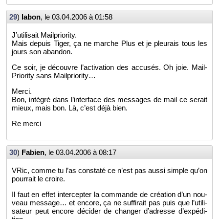
29
)
labon
, le
03.04.2006 à 01:58
J’uti­li­sait Mail­prio­rity.
Mais de­puis Tiger, ça ne marche Plus et je pleu­rais tous les
jours son aban­don.
Ce soir, je dé­couvre l’ac­ti­va­tion des ac­cu­sés. Oh joie. Mail­
Prio­rity sans Mail­prio­rity…
Merci.
Bon, in­té­gré dans l’in­ter­face des mes­sages de mail ce se­rait
mieux, mais bon. Là, c’est déjà bien.
Re merci
30
)
Fa­bien
, le
03.04.2006 à 08:17
VRic, comme tu l’as constaté ce n’est pas aussi simple qu’on
pour­rait le croire.
Il faut en effet in­ter­cep­ter la com­mande de créa­tion d’un nou­
veau mes­sage… et en­core, ça ne suf­fi­rait pas puis que l’uti­li­
sa­teur peut en­core dé­ci­der de chan­ger d’adresse d’ex­pé­di­