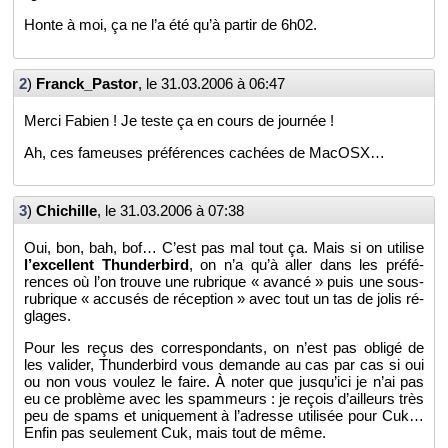
Honte à moi, ça ne l’a été qu’à par­tir de 6h02.
2
)
Franck_­Pas­tor
, le
31.03.2006 à 06:47
Merci Fa­bien ! Je teste ça en cours de jour­née !
Ah, ces fa­meuses pré­fé­rences ca­chées de Ma­cOSX…
3
)
Chi­chille
, le
31.03.2006 à 07:38
Oui, bon, bah, bof… C’est pas mal tout ça. Mais si on uti­lise
l’ex­cellent Thun­der­bird
, on n’a qu’à aller dans les pré­fé­
rences où l’on trouve une ru­brique « avancé » puis une sous-
ru­brique « ac­cu­sés de ré­cep­tion » avec tout un tas de jolis ré­
glages.
Pour les reçus des cor­res­pon­dants, on n’est pas obligé de
les va­li­der, Thun­der­bird vous de­mande au cas par cas si oui
ou non vous vou­lez le faire. À noter que jus­qu’ici je n’ai pas
eu ce pro­blème avec les spam­meurs : je re­çois d’ailleurs très
peu de spams et uni­que­ment à l’adresse uti­li­sée pour Cuk…
Enfin pas seule­ment Cuk, mais tout de même.