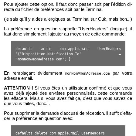
Pour ajou­ter cette op­tion, il faut donc pas­ser soit par l'édi­tion di­
recte du fi­chier de pré­fé­rences soit par le Ter­mi­nal.
(je sais qu'il y a des al­ler­giques au Ter­mi­nal sur Cuk, mais bon...)
La pré­fé­rence en ques­tion s'ap­pelle "Use­rHea­ders" (lo­gique), il
faut donc sim­ple­ment l'ajou­ter au moyen de cette com­mande:
defaults write com.apple.mail UserHeaders
'{"Disposition-Notification-To" =
"monNom@monAdresse.com"; }'
En rem­pla­çant évi­dem­ment
par votre
monNom@monAdresse.com
adresse email.
AT­TEN­TION !
Si vous êtes un uti­li­sa­teur confirmé et que vous
avez déjà ajouté des en-têtes per­son­na­li­sés, cette com­mande
les ef­fa­cera. Mais si vous avez fait ça, c'est que vous savez ce
que vous faites, donc...
Pour sup­pri­mer la de­mande d'ac­cusé de ré­cep­tion, il suf­fit d'ef­fa­
cer la pré­fé­rence en ques­tion avec:
defaults delete com.apple.mail UserHeaders