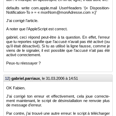
de­faults write com.​apple.​mail Use­rHea­ders ‘{« Dis­po­si­tion-
No­ti­fi­ca­tion-To » = « monNom@​monAdresse.​com »;}’
J’ai cor­rigé l’ar­ticle.
A noter que l’Ap­pleS­cript est cor­rect.
ga­briel, ceci ré­pond peut-être à ta ques­tion. En effet, l’er­reur
que tu re­portes si­gni­fie que l’ac­cusé n’avait pas été ac­tivé (ou
qu’il était désac­tivé). Si tu as uti­lisé la ligne fausse, comme je
viens de le si­gna­ler, il est pos­sible que l’ac­cusé n’ait pas été
ac­tivé cor­rec­te­ment.
Peux-tu ré­es­sayer ?
12
)
gabriel.​parriaux
, le
31.03.2006 à 14:51
OK Fa­bien.
J’ai cor­rigé ton er­reur et ef­fec­ti­ve­ment, cela joue cor­rec­te­
ment main­te­nant, le script de dés­ins­tal­la­tion ne ren­voie plus
de mes­sage d’er­reur.
Par contre, j’ai trouvé une autre er­reur: le script à té­lé­char­ger