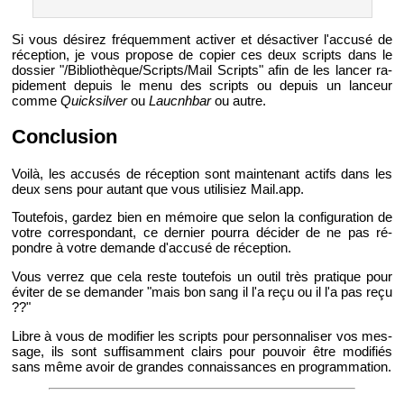
Si vous dé­si­rez fré­quem­ment ac­ti­ver et désac­ti­ver l'ac­cusé de
ré­cep­tion, je vous pro­pose de co­pier ces deux scripts dans le
dos­sier "/Bi­blio­thèque/Scripts/Mail Scripts" afin de les lan­cer ra­
pi­de­ment de­puis le menu des scripts ou de­puis un lan­ceur
comme
Quick­sil­ver
ou
Laucnh­bar
ou autre.
Conclu­sion
Voilà, les ac­cu­sés de ré­cep­tion sont main­te­nant ac­tifs dans les
deux sens pour au­tant que vous uti­li­siez Mail.​app.
Tou­te­fois, gar­dez bien en mé­moire que selon la confi­gu­ra­tion de
votre cor­res­pon­dant, ce der­nier pourra dé­ci­der de ne pas ré­
pondre à votre de­mande d'ac­cusé de ré­cep­tion.
Vous ver­rez que cela reste tou­te­fois un outil très pra­tique pour
évi­ter de se de­man­der "mais bon sang il l'a reçu ou il l'a pas reçu
??"
Libre à vous de mo­di­fier les scripts pour per­son­na­li­ser vos mes­
sage, ils sont suf­fi­sam­ment clairs pour pou­voir être mo­di­fiés
sans même avoir de grandes connais­sances en pro­gram­ma­tion.