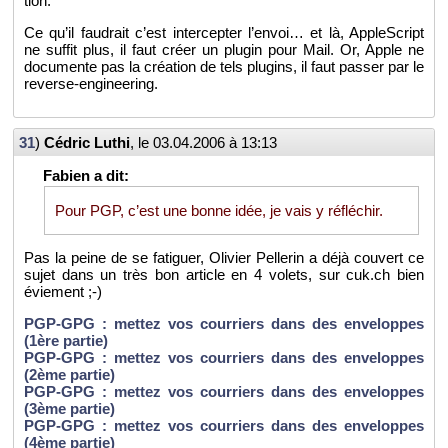
tion.
Ce qu’il fau­drait c’est in­ter­cep­ter l’en­voi… et là, Ap­pleS­cript
ne suf­fit plus, il faut créer un plu­gin pour Mail. Or, Apple ne
do­cu­mente pas la créa­tion de tels plu­gins, il faut pas­ser par le
re­verse-en­gi­nee­ring.
31
)
Cé­dric Luthi
, le
03.04.2006 à 13:13
Pour PGP, c’est une bonne idée, je vais y ré­flé­chir.
Pas la peine de se fa­ti­guer, Oli­vier Pel­le­rin a déjà cou­vert ce
sujet dans un très bon ar­ticle en 4 vo­lets, sur cuk.​ch bien
évie­ment ;-)
PGP-GPG : met­tez vos cour­riers dans des en­ve­loppes
(1ère par­tie)
PGP-GPG : met­tez vos cour­riers dans des en­ve­loppes
(2ème par­tie)
PGP-GPG : met­tez vos cour­riers dans des en­ve­loppes
(3ème par­tie)
PGP-GPG : met­tez vos cour­riers dans des en­ve­loppes
(4ème par­tie)