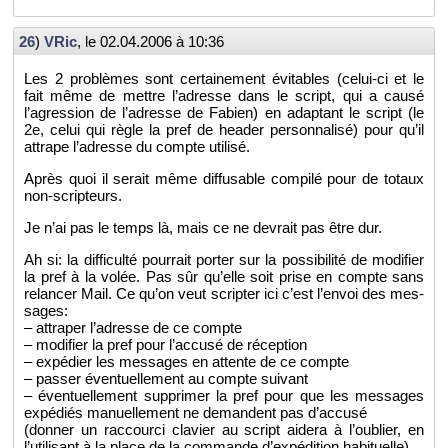
26
)
VRic
, le
02.04.2006 à 10:36
Les 2 pro­blèmes sont cer­tai­ne­ment évi­tables (ce­lui-ci et le
fait même de mettre l’adresse dans le script, qui a causé
l’agres­sion de l’adresse de Fa­bien) en adap­tant le script (le
2e, celui qui règle la pref de hea­der per­son­na­lisé) pour qu’il
at­trape l’adresse du compte uti­lisé.
Après quoi il se­rait même dif­fu­sable com­pilé pour de to­taux
non-scrip­teurs.
Je n’ai pas le temps là, mais ce ne de­vrait pas être dur.
Ah si: la dif­fi­culté pour­rait por­ter sur la pos­si­bi­lité de mo­di­fier
la pref à la volée. Pas sûr qu’elle soit prise en compte sans
re­lan­cer Mail. Ce qu’on veut scrip­ter ici c’est l’en­voi des mes­
sages:
– at­tra­per l’adresse de ce compte
– mo­di­fier la pref pour l’ac­cusé de ré­cep­tion
– ex­pé­dier les mes­sages en at­tente de ce compte
– pas­ser éven­tuel­le­ment au compte sui­vant
– éven­tuel­le­ment sup­pri­mer la pref pour que les mes­sages
ex­pé­diés ma­nuel­le­ment ne de­mandent pas d’ac­cusé
(don­ner un rac­courci cla­vier au script ai­dera à l’ou­blier, en
l’uti­li­sant à la place de la com­mande d’ex­pé­di­tion ha­bi­tuelle)