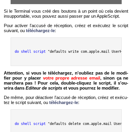
Si le Ter­mi­nal vous créé des bou­tons à un point où cela de­vient
in­sup­por­table, vous pou­vez aussi pas­ser par un Ap­pleS­cript.
Pour ac­ti­ver l'ac­cusé de ré­cep­tion, créez et exé­cu­tez le script
sui­vant, ou
té­lé­char­gez-le
:
do shell script
 "defaults write com.apple.mail UserHeade
At­ten­tion, si vous le té­lé­char­gez, n'ou­bliez pas de le mo­di­
fier pour y pla­cer
votre propre adresse email
, sinon ça ne
mar­chera pas ! Pour cela, double-cli­quez le script, il s'ou­
vrira dans
Edi­teur de scripts
et vous pour­rez le mo­di­fier.
De même, pour dé­ac­ti­ver l'ac­cusé de ré­cep­tion, créez et exé­cu­
tez le script sui­vant, ou
té­lé­char­gez-le
:
do shell script
 "defaults delete com.apple.mail UserHead