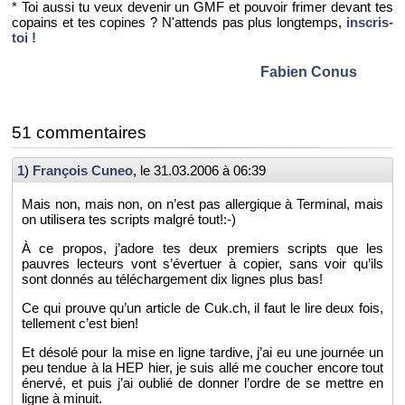
* Toi aussi tu veux de­ve­nir un GMF et pou­voir fri­mer de­vant tes
co­pains et tes co­pines ? N'at­tends pas plus long­temps,
ins­cris-
toi !
Fa­bien Conus
51 com­men­taires
1
)
Fran­çois Cuneo
, le
31.03.2006 à 06:39
Mais non, mais non, on n’est pas al­ler­gique à Ter­mi­nal, mais
on uti­li­sera tes scripts mal­gré tout!:-)
À ce pro­pos, j’adore tes deux pre­miers scripts que les
pauvres lec­teurs vont s’éver­tuer à co­pier, sans voir qu’ils
sont don­nés au té­lé­char­ge­ment dix lignes plus bas!
Ce qui prouve qu’un ar­ticle de Cuk.​ch, il faut le lire deux fois,
tel­le­ment c’est bien!
Et dé­solé pour la mise en ligne tar­dive, j’ai eu une jour­née un
peu ten­due à la HEP hier, je suis allé me cou­cher en­core tout
énervé, et puis j’ai ou­blié de don­ner l’ordre de se mettre en
ligne à mi­nuit.