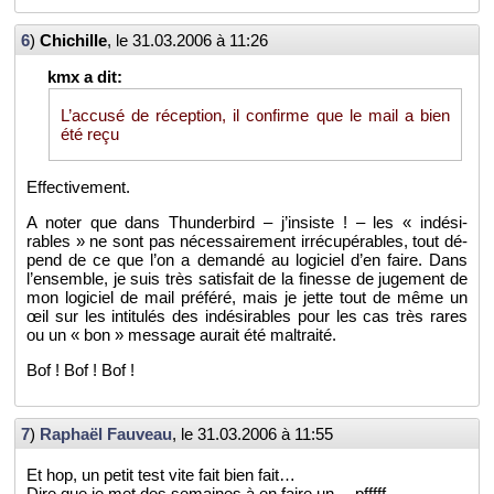
6
)
Chi­chille
, le
31.03.2006 à 11:26
L’ac­cusé de ré­cep­tion, il confirme que le mail a bien
été reçu
Ef­fec­ti­ve­ment.
A noter que dans Thun­der­bird – j’in­siste ! – les « in­dé­si­
rables » ne sont pas né­ces­sai­re­ment ir­ré­cu­pé­rables, tout dé­
pend de ce que l’on a de­mandé au lo­gi­ciel d’en faire. Dans
l’en­semble, je suis très sa­tis­fait de la fi­nesse de ju­ge­ment de
mon lo­gi­ciel de mail pré­féré, mais je jette tout de même un
œil sur les in­ti­tu­lés des in­dé­si­rables pour les cas très rares
ou un « bon » mes­sage au­rait été mal­traité.
Bof ! Bof ! Bof !
7
)
Raphaël Fau­veau
, le
31.03.2006 à 11:55
Et hop, un petit test vite fait bien fait…
Dire que je met des se­maines à en faire un… pfffff