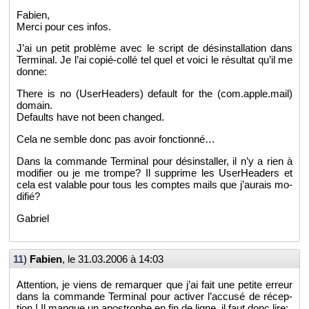
Fa­bien,
Merci pour ces infos.
J’ai un petit pro­blème avec le script de dés­ins­tal­la­tion dans
Ter­mi­nal. Je l’ai co­pié-collé tel quel et voici le ré­sul­tat qu’il me
donne:
There is no (Use­rHea­ders) de­fault for the (com.​apple.​mail)
do­main.
De­faults have not been chan­ged.
Cela ne semble donc pas avoir fonc­tionné…
Dans la com­mande Ter­mi­nal pour dés­ins­tal­ler, il n’y a rien à
mo­di­fier ou je me trompe? Il sup­prime les Use­rHea­ders et
cela est va­lable pour tous les comptes mails que j’au­rais mo­
di­fié?
Ga­briel
11
)
Fa­bien
, le
31.03.2006 à 14:03
At­ten­tion, je viens de re­mar­quer que j’ai fait une pe­tite er­reur
dans la com­mande Ter­mi­nal pour ac­ti­ver l’ac­cusé de ré­cep­
tion ! Il manque un apos­trophe en fin de ligne, il faut donc lire: