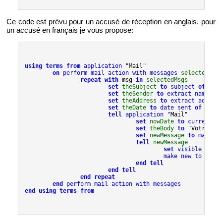
Ce code est prévu pour un ac­cusé de ré­cep­tion en an­glais, pour
un ac­cusé en fran­çais je vous pro­pose:
using terms from
 application
 "Mail"

on
 perform mail action with messages
selectedMsg
repeat with
 msg 
in
selectedMsgs
set
theSubject
to
 subject 
of
msg
set
theSender
to
 extract name fr
set
theAddress
to
 extract addres
set
theDate
to
 date sent 
of
msg
tell
 application
 "Mail"

set
nowDate
to
 current d
set
theBody
to
 "Votre me
set
newMessage
to
 make n
tell
newMessage
set
 visible 
to
 tr
                                        make new to reci
end tell
end tell
end repeat
end
 perform mail action with messages
end using terms from