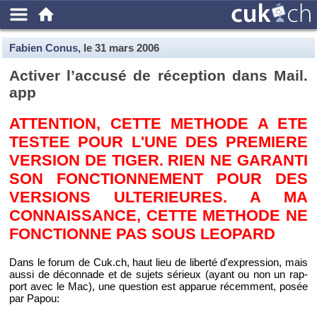
Fabien Conus
, le
31 mars 2006
Ac­ti­ver l’ac­cusé de ré­cep­tion dans Mail.​
app
AT­TEN­TION, CETTE ME­THODE A ETE
TES­TEE POUR L'UNE DES PRE­MIERE
VER­SION DE TIGER. RIEN NE GA­RANTI
SON FONC­TION­NE­MENT POUR DES
VER­SIONS UL­TE­RIEURES. A MA
CONNAIS­SANCE, CETTE ME­THODE NE
FONC­TIONNE PAS SOUS LEO­PARD
Dans le forum de Cuk.​ch, haut lieu de li­berté d'ex­pres­sion, mais
aussi de dé­con­nade et de su­jets sé­rieux (ayant ou non un rap­
port avec le Mac), une ques­tion est ap­pa­rue ré­cem­ment, posée
par Papou: