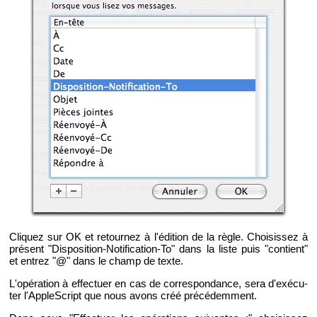
Cli­quez sur OK et re­tour­nez à l'édi­tion de la règle. Choi­sis­sez à
pré­sent "Dis­po­si­tion-No­ti­fi­ca­tion-To" dans la liste puis "contient"
et en­trez "@" dans le champ de texte.
L'opé­ra­tion à ef­fec­tuer en cas de cor­res­pon­dance, sera d'exé­cu­
ter l'Ap­pleS­cript que nous avons créé pré­cé­dem­ment.