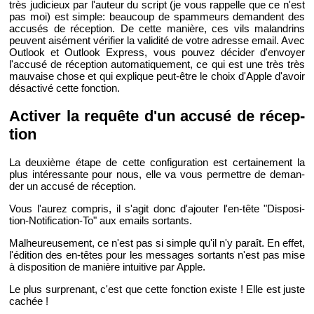
très ju­di­cieux par l'au­teur du script (je vous rap­pelle que ce n'est
pas moi) est simple: beau­coup de spam­meurs de­mandent des
ac­cu­sés de ré­cep­tion. De cette ma­nière, ces vils ma­lan­drins
peuvent ai­sé­ment vé­ri­fier la va­li­dité de votre adresse email. Avec
Out­look et Out­look Ex­press, vous pou­vez dé­ci­der d'en­voyer
l'ac­cusé de ré­cep­tion au­to­ma­ti­que­ment, ce qui est une très très
mau­vaise chose et qui ex­plique peut-être le choix d'Apple d'avoir
désac­tivé cette fonc­tion.
Ac­ti­ver la re­quête d'un ac­cusé de ré­cep­
tion
La deuxième étape de cette confi­gu­ra­tion est cer­tai­ne­ment la
plus in­té­res­sante pour nous, elle va vous per­mettre de de­man­
der un ac­cusé de ré­cep­tion.
Vous l'au­rez com­pris, il s'agit donc d'ajou­ter l'en-tête "Dis­po­si­
tion-No­ti­fi­ca­tion-To" aux emails sor­tants.
Mal­heu­reu­se­ment, ce n'est pas si simple qu'il n'y pa­raît. En effet,
l'édi­tion des en-têtes pour les mes­sages sor­tants n'est pas mise
à dis­po­si­tion de ma­nière in­tui­tive par Apple.
Le plus sur­pre­nant, c'est que cette fonc­tion existe ! Elle est juste
ca­chée !