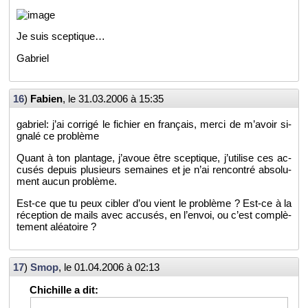
Je suis scep­tique…
Ga­briel
16
)
Fa­bien
, le
31.03.2006 à 15:35
ga­briel: j’ai cor­rigé le fi­chier en fran­çais, merci de m’avoir si­
gnalé ce pro­blème
Quant à ton plan­tage, j’avoue être scep­tique, j’uti­lise ces ac­
cu­sés de­puis plu­sieurs se­maines et je n’ai ren­con­tré ab­so­lu­
ment aucun pro­blème.
Est-ce que tu peux ci­bler d’ou vient le pro­blème ? Est-ce à la
ré­cep­tion de mails avec ac­cu­sés, en l’en­voi, ou c’est com­plè­
te­ment aléa­toire ?
17
)
Smop
, le
01.04.2006 à 02:13