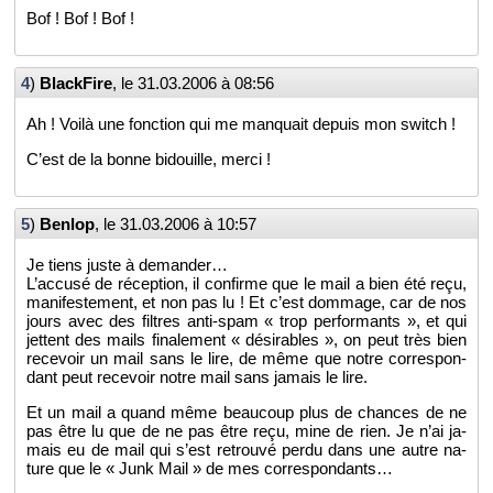
Bof ! Bof ! Bof !
4
)
Black­Fire
, le
31.03.2006 à 08:56
Ah ! Voilà une fonc­tion qui me man­quait de­puis mon switch !
C’est de la bonne bi­douille, merci !
5
)
Ben­lop
, le
31.03.2006 à 10:57
Je tiens juste à de­man­der…
L’ac­cusé de ré­cep­tion, il confirme que le mail a bien été reçu,
ma­ni­fes­te­ment, et non pas lu ! Et c’est dom­mage, car de nos
jours avec des filtres anti-spam « trop per­for­mants », et qui
jettent des mails fi­na­le­ment « dé­si­rables », on peut très bien
re­ce­voir un mail sans le lire, de même que notre cor­res­pon­
dant peut re­ce­voir notre mail sans ja­mais le lire.
Et un mail a quand même beau­coup plus de chances de ne
pas être lu que de ne pas être reçu, mine de rien. Je n’ai ja­
mais eu de mail qui s’est re­trouvé perdu dans une autre na­
ture que le « Junk Mail » de mes cor­res­pon­dants…