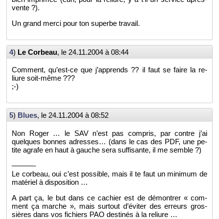
vente ?).
Un grand merci pour ton su­perbe tra­vail.
4
)
Le Cor­beau
, le
24.11.2004 à 08:44
Com­ment, qu’est-ce que j’ap­prends ?? il faut se faire la re­
liure soit-même ???
;-)
5
)
Blues
, le
24.11.2004 à 08:52
Non Roger … le SAV n’est pas com­pris, par contre j’ai
quelques bonnes adresses… (dans le cas des PDF, une pe­
tite agrafe en haut à gauche sera suf­fi­sante, il me semble ?)
———-
Le cor­beau, oui c’est pos­sible, mais il te faut un mi­ni­mum de
ma­té­riel à dis­po­si­tion …
A part ça, le but dans ce ca­chier est de dé­mon­trer « com­
ment ça marche », mais sur­tout d’évi­ter des er­reurs gros­
sières dans vos fi­chiers PAO des­ti­nés à la re­liure …