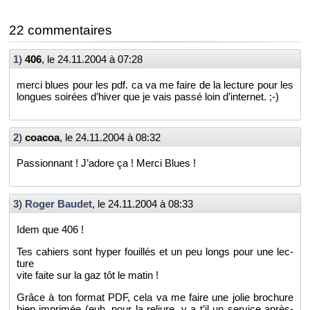
22 com­men­taires
1
)
406
, le
24.11.2004 à 07:28
merci blues pour les pdf. ca va me faire de la lec­ture pour les
longues soi­rées d’hi­ver que je vais passé loin d’in­ter­net. ;-)
2
)
coa­coa
, le
24.11.2004 à 08:32
Pas­sion­nant ! J’adore ça ! Merci Blues !
3
)
Roger Bau­det
, le
24.11.2004 à 08:33
Idem que 406 !
Tes ca­hiers sont hyper fouillés et un peu longs pour une lec­
ture
vite faite sur la gaz tôt le matin !
Grâce à ton for­mat PDF, cela va me faire une jolie bro­chure
bien im­pri­mée (euh, pour la re­liure, y a t’il un ser­vice après-