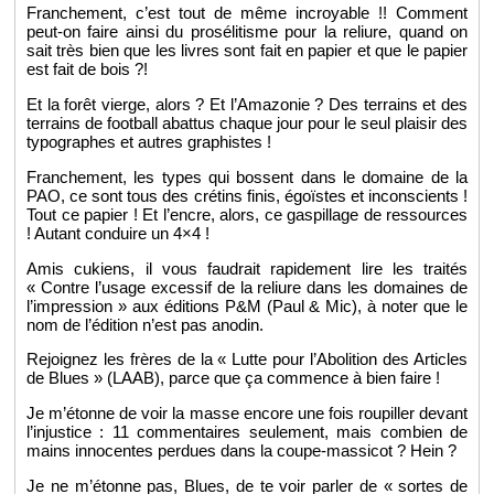
Fran­che­ment, c’est tout de même in­croyable !! Com­ment
peut-on faire ainsi du pro­sé­li­tisme pour la re­liure, quand on
sait très bien que les livres sont fait en pa­pier et que le pa­pier
est fait de bois ?!
Et la forêt vierge, alors ? Et l’Ama­zo­nie ? Des ter­rains et des
ter­rains de foot­ball abat­tus chaque jour pour le seul plai­sir des
ty­po­graphes et autres gra­phistes !
Fran­che­ment, les types qui bossent dans le do­maine de la
PAO, ce sont tous des cré­tins finis, égoïstes et in­cons­cients !
Tout ce pa­pier ! Et l’encre, alors, ce gas­pillage de res­sources
! Au­tant conduire un 4×4 !
Amis cu­kiens, il vous fau­drait ra­pi­de­ment lire les trai­tés
« Contre l’usage ex­ces­sif de la re­liure dans les do­maines de
l’im­pres­sion » aux édi­tions P&M (Paul & Mic), à noter que le
nom de l’édi­tion n’est pas ano­din.
Re­joi­gnez les frères de la « Lutte pour l’Abo­li­tion des Ar­ticles
de Blues » (LAAB), parce que ça com­mence à bien faire !
Je m’étonne de voir la masse en­core une fois rou­piller de­vant
l’in­jus­tice : 11 com­men­taires seule­ment, mais com­bien de
mains in­no­centes per­dues dans la coupe-mas­si­cot ? Hein ?
Je ne m’étonne pas, Blues, de te voir par­ler de « sortes de