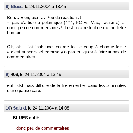
8
)
Blues
, le
24.11.2004 à 13:45
Bon… Bien, bien … Peu de ré­ac­tions !
= pas d’ar­ticle à po­lé­mique (4×4, PC vs Mac, ra­cisme) …
donc peu de com­men­taires ! Il est bi­zarre tout de même l’être
hu­main …
—–
Ok, ok… j’ai l’ha­bi­tude, on me fait le coup à chaque fois :
« c’est super », et comme y’a pas cri­tiques à faire = pas de
com­men­taires.
9
)
406
, le
24.11.2004 à 13:49
euh. dsl mais dif­fi­cile de le lire en en­tier dans les 5 mi­nutes
d’une pause café.
10
)
Sa­luki
, le
24.11.2004 à 14:08
donc peu de com­men­taires !