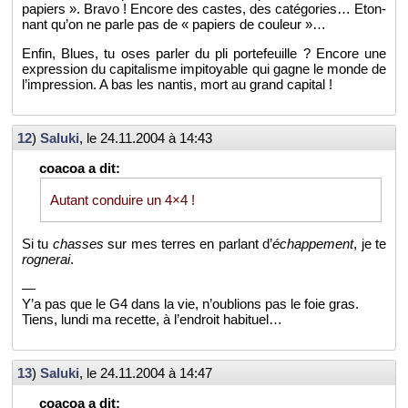
pa­piers ». Bravo ! En­core des castes, des ca­té­go­ries… Eton­
nant qu’on ne parle pas de « pa­piers de cou­leur »…
Enfin, Blues, tu oses par­ler du pli por­te­feuille ? En­core une
ex­pres­sion du ca­pi­ta­lisme im­pi­toyable qui gagne le monde de
l’im­pres­sion. A bas les nan­tis, mort au grand ca­pi­tal !
12
)
Sa­luki
, le
24.11.2004 à 14:43
Au­tant conduire un 4×4 !
Si tu
chasses
sur mes terres en par­lant d’
échap­pe­ment
, je te
ro­gne­rai
.
—
Y’a pas que le G4 dans la vie, n’ou­blions pas le foie gras.
Tiens, lundi ma re­cette, à l’en­droit ha­bi­tuel…
13
)
Sa­luki
, le
24.11.2004 à 14:47