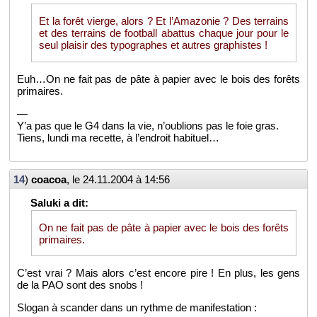
Et la forêt vierge, alors ? Et l’Ama­zo­nie ? Des ter­rains
et des ter­rains de foot­ball abat­tus chaque jour pour le
seul plai­sir des ty­po­graphes et autres gra­phistes !
Euh…On ne fait pas de pâte à pa­pier avec le bois des fo­rêts
pri­maires.
—
Y’a pas que le G4 dans la vie, n’ou­blions pas le foie gras.
Tiens, lundi ma re­cette, à l’en­droit ha­bi­tuel…
14
)
coa­coa
, le
24.11.2004 à 14:56
On ne fait pas de pâte à pa­pier avec le bois des fo­rêts
pri­maires.
C’est vrai ? Mais alors c’est en­core pire ! En plus, les gens
de la PAO sont des snobs !
Slo­gan à scan­der dans un rythme de ma­ni­fes­ta­tion :