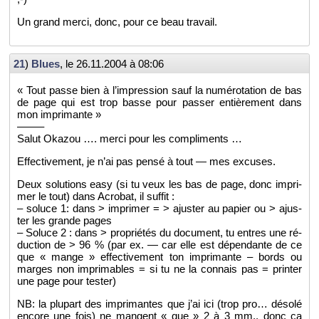
Un grand merci, donc, pour ce beau tra­vail.
21
)
Blues
, le
26.11.2004 à 08:06
« Tout passe bien à l’im­pres­sion sauf la nu­mé­ro­ta­tion de bas
de page qui est trop basse pour pas­ser en­tiè­re­ment dans
mon im­pri­mante »
——–
Salut Oka­zou …. merci pour les com­pli­ments …
Ef­fec­ti­ve­ment, je n’ai pas pensé à tout — mes ex­cuses.
Deux so­lu­tions easy (si tu veux les bas de page, donc im­pri­
mer le tout) dans Acro­bat, il suf­fit :
– so­luce 1: dans > im­pri­mer = > ajus­ter au pa­pier ou > ajus­
ter les grande pages
– So­luce 2 : dans > pro­prié­tés du do­cu­ment, tu entres une ré­
duc­tion de > 96 % (par ex. — car elle est dé­pen­dante de ce
que « mange » ef­fec­ti­ve­ment ton im­pri­mante – bords ou
marges non im­pri­mables = si tu ne la connais pas = prin­ter
une page pour tes­ter)
NB: la plu­part des im­pri­mantes que j’ai ici (trop pro… dé­solé
en­core une fois) ne mangent « que » 2 à 3 mm., donc ça