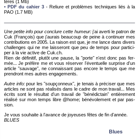
tères (1 Mb)
• PDF du ca­hier 3
- Re­liure et pro­blèmes tech­niques liés à la
PAO (1.7 MB)
Une pe­tite info pour conclure cette hu­meur:
j'ai averti le pa­tron de
Cuk (Fran­çois) que j'au­rais beau­coup de peine à conti­nuer mes
contri­bu­tions en 2005. La rai­son est que, je me lance dans di­vers
chal­lenges qui ne me lais­se­ront que peu de temps pour par­ti­ci­
per à la vie ac­tive de Cuk.​ch.
Rien de dé­fi­ni­tif, plu­tôt une pause, la "porte" n'est donc pas fer­
mée... Je pré­fère me et vous ré­ser­ver l'éven­tuelle sur­prise d'un
ar­ticle "sau­vage", ne connais­sant pas en­core le temps que me
pren­dront mes autres en­ga­ge­ments.
Autre info:
pour les "soup­çon­neux", je te­nais à pré­ci­ser que mes
ar­ticles ne sont pas réa­li­sés dans le cadre de mon tra­vail... Mes
écrits sont le ré­sul­tat d'un tra­vail de "bé­né­dic­tain" en­tiè­re­ment
réa­lisé sur mon temps libre @home; bé­né­vo­le­ment et par pas­
sion.
Je vous sou­haite à l'avance de joyeuses fêtes de fin d'an­née.
BLUES
Blues