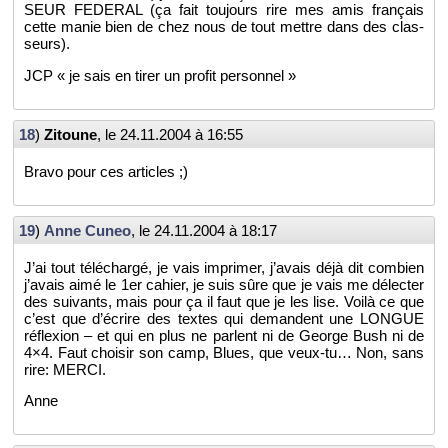
SEUR FE­DE­RAL (ça fait tou­jours rire mes amis fran­çais
cette manie bien de chez nous de tout mettre dans des clas­
seurs).
JCP « je sais en tirer un pro­fit per­son­nel »
18
)
Zi­toune
, le
24.11.2004 à 16:55
Bravo pour ces ar­ticles ;)
19
)
Anne Cuneo
, le
24.11.2004 à 18:17
J’ai tout té­lé­chargé, je vais im­pri­mer, j’avais déjà dit com­bien
j’avais aimé le 1er ca­hier, je suis sûre que je vais me dé­lec­ter
des sui­vants, mais pour ça il faut que je les lise. Voilà ce que
c’est que d’écrire des textes qui de­mandent une LONGUE
ré­flexion – et qui en plus ne parlent ni de George Bush ni de
4×4. Faut choi­sir son camp, Blues, que veux-tu… Non, sans
rire: MERCI.
Anne