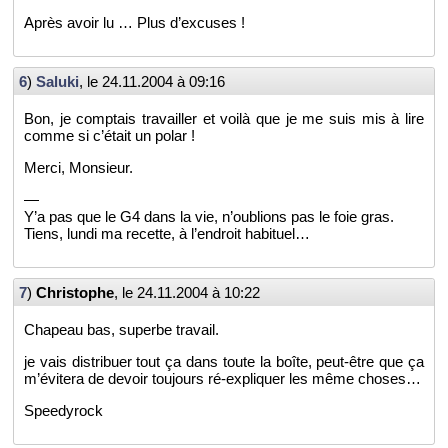
Après avoir lu … Plus d’ex­cuses !
6
)
Sa­luki
, le
24.11.2004 à 09:16
Bon, je comp­tais tra­vailler et voilà que je me suis mis à lire
comme si c’était un polar !
Merci, Mon­sieur.
—
Y’a pas que le G4 dans la vie, n’ou­blions pas le foie gras.
Tiens, lundi ma re­cette, à l’en­droit ha­bi­tuel…
7
)
Chris­tophe
, le
24.11.2004 à 10:22
Cha­peau bas, su­perbe tra­vail.
je vais dis­tri­buer tout ça dans toute la boîte, peut-être que ça
m’évi­tera de de­voir tou­jours ré-ex­pli­quer les même choses…
Spee­dy­rock