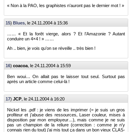
« Non à la PAO, les gra­phistes n’au­ront pas le der­nier mot ! »
15
)
Blues
, le
24.11.2004 à 15:36
…… « Et la forêt vierge, alors ? Et l’Ama­zo­nie ? Au­tant
conduire un 4×4 ! » ……
Ah .. bien, je vois qu’on se ré­veille .. très bien !
16
)
coa­coa
, le
24.11.2004 à 15:59
Ben woui… On al­lait pas te lais­ser tout seul. Sur­tout pas
après un ar­ticle comme ce­lui-là !
17
)
JCP
, le
24.11.2004 à 16:20
Ni­ckel les .pdf : je viens de les im­pri­mer (= je suis un gros
pro­fi­teur et j’abuse des res­sources, Laser cou­leur, mises à
dis­po­si­tion par mon em­ployeur…), mais comme je ne suis
pas un cham­pion de la re­liure (cor­rec­tion : comme je n’y
connais rien du tout) j’ai mis tout ça dans un bon vieux CLAS­