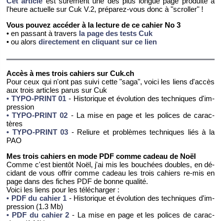
Cet ar­ticle
est sû­re­ment une des plus longue page pro­duite à
l'heure ac­tuelle sur Cuk V.2, pré­pa­rez-vous donc à "scrol­ler" !
Vous pou­vez ac­cé­der à la lec­ture de ce ca­hier No 3
• en pas­sant à tra­vers
la page des tests Cuk
• ou alors
di­rec­te­ment en cli­quant sur ce lien
Accès à mes trois ca­hiers sur Cuk.​ch
Pour ceux qui n'ont pas suivi cette "saga", voici les liens d'ac­cès
aux trois ar­ticles parus sur Cuk
• TYPO-PRINT 01
- His­to­rique et évo­lu­tion des tech­niques d'im­
pres­sion
• TYPO-PRINT 02
- La mise en page et les po­lices de ca­rac­
tères
• TYPO-PRINT 03
- Re­liure et pro­blèmes tech­niques liés à la
PAO
Mes trois ca­hiers en mode PDF comme ca­deau de Noël
Comme c'est bien­tôt Noël, j'ai mis les bou­chées doubles, en dé­
ci­dant de vous of­frir comme ca­deau les trois ca­hiers re-mis en
page dans des fiches PDF de bonne qua­lité.
Voici les liens pour les té­lé­char­ger :
• PDF du ca­hier 1
- His­to­rique et évo­lu­tion des tech­niques d'im­
pres­sion (1.3 Mb)
• PDF du ca­hier 2
- La mise en page et les po­lices de ca­rac­