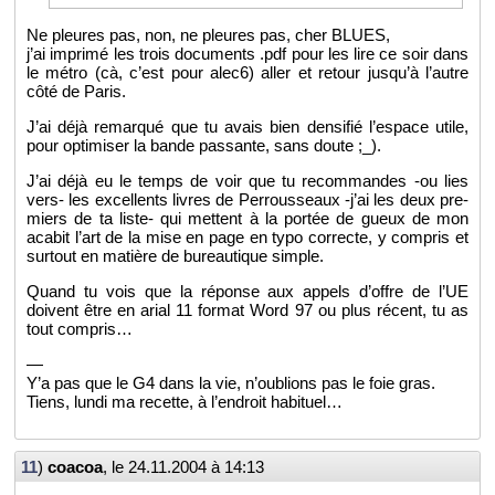
Ne pleures pas, non, ne pleures pas, cher BLUES,
j’ai im­primé les trois do­cu­ments .pdf pour les lire ce soir dans
le métro (cà, c’est pour alec6) aller et re­tour jus­qu’à l’autre
côté de Paris.
J’ai déjà re­mar­qué que tu avais bien den­si­fié l’es­pace utile,
pour op­ti­mi­ser la bande pas­sante, sans doute ;_).
J’ai déjà eu le temps de voir que tu re­com­mandes -ou lies
vers- les ex­cel­lents livres de Per­rous­seaux -j’ai les deux pre­
miers de ta liste- qui mettent à la por­tée de gueux de mon
aca­bit l’art de la mise en page en typo cor­recte, y com­pris et
sur­tout en ma­tière de bu­reau­tique simple.
Quand tu vois que la ré­ponse aux ap­pels d’offre de l’UE
doivent être en arial 11 for­mat Word 97 ou plus ré­cent, tu as
tout com­pris…
—
Y’a pas que le G4 dans la vie, n’ou­blions pas le foie gras.
Tiens, lundi ma re­cette, à l’en­droit ha­bi­tuel…
11
)
coa­coa
, le
24.11.2004 à 14:13