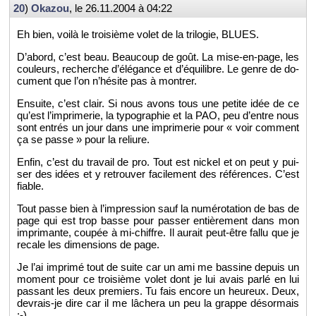
20
)
Oka­zou
, le
26.11.2004 à 04:22
Eh bien, voilà le troi­sième volet de la tri­lo­gie, BLUES.
D’abord, c’est beau. Beau­coup de goût. La mise-en-page, les
cou­leurs, re­cherche d’élé­gance et d’équi­libre. Le genre de do­
cu­ment que l’on n’hé­site pas à mon­trer.
En­suite, c’est clair. Si nous avons tous une pe­tite idée de ce
qu’est l’im­pri­me­rie, la ty­po­gra­phie et la PAO, peu d’entre nous
sont en­trés un jour dans une im­pri­me­rie pour « voir com­ment
ça se passe » pour la re­liure.
Enfin, c’est du tra­vail de pro. Tout est ni­ckel et on peut y pui­
ser des idées et y re­trou­ver fa­ci­le­ment des ré­fé­rences. C’est
fiable.
Tout passe bien à l’im­pres­sion sauf la nu­mé­ro­ta­tion de bas de
page qui est trop basse pour pas­ser en­tiè­re­ment dans mon
im­pri­mante, cou­pée à mi-chiffre. Il au­rait peut-être fallu que je
re­cale les di­men­sions de page.
Je l’ai im­primé tout de suite car un ami me bas­sine de­puis un
mo­ment pour ce troi­sième volet dont je lui avais parlé en lui
pas­sant les deux pre­miers. Tu fais en­core un heu­reux. Deux,
de­vrais-je dire car il me lâ­chera un peu la grappe dé­sor­mais
;-)