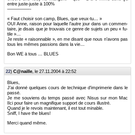
entre juste-juste à 100%
—————-
« Faut choi­sir son camp, Blues, que veux-tu… »
OUI Anne, rai­son pour la­quelle l’autre jour dans un com­men­
taire, je di­sais que je trou­vais ce genre de su­jets un peu « fu­
tile »…
Je reste « rai­son­nable », en me di­sant que nous n’avons pas
tous les mêmes pas­sions dans la vie…
Bon WE à tous … BLUES
22
)
C@​naille
, le
27.11.2004 à 22:52
Blues,
J’ai donné quelques cours de tech­nique d’im­pri­me­rie dans le
passé.
Je me sou­viens du temps passé avec Nisus sur mon Mac
IIci pour faire un ma­gni­fique sup­port de cours illus­tré.
Quand je le re­vois main­te­nant, il est tout mi­nable.
Sniff, I have the blues!
Merci quand même.