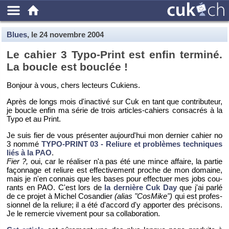
Blues
, le
24 novembre 2004
Le ca­hier 3 Typo-Print est enfin ter­miné.
La boucle est bou­clée !
Bon­jour à vous, chers lec­teurs Cu­kiens.
Après de longs mois d'in­ac­tivé sur Cuk en tant que contri­bu­teur,
je boucle enfin ma série de trois ar­ticles-ca­hiers consa­crés à la
Typo et au Print.
Je suis fier de vous pré­sen­ter au­jour­d'hui mon der­nier ca­hier no
3 nommé
TYPO-PRINT 03 - Re­liure et pro­blèmes tech­niques
liés à la PAO
.
Fier ?,
oui, car le réa­li­ser n'a pas été une mince af­faire, la par­tie
fa­çon­nage et re­liure est ef­fec­ti­ve­ment proche de mon do­maine,
mais je n'en connais que les bases pour ef­fec­tuer mes jobs cou­
rants en PAO. C'est lors de
la der­nière Cuk Day
que j'ai parlé
de ce pro­jet à Mi­chel Co­san­dier
(alias "Cos­Mike")
qui est pro­fes­
sion­nel de la re­liure; il a été d'ac­cord d'y ap­por­ter des pré­ci­sons.
Je le re­mer­cie vi­ve­ment pour sa col­la­bo­ra­tion.