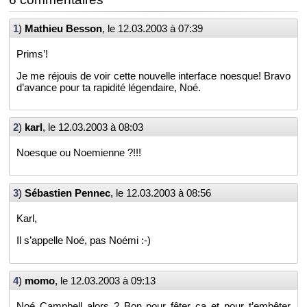
1
)
Ma­thieu Bes­son
, le
12.03.2003 à 07:39
Prims’!
Je me ré­jouis de voir cette nou­velle in­ter­face noesque! Bravo
d’avance pour ta ra­pi­dité lé­gen­daire, Noé.
2
)
karl
, le
12.03.2003 à 08:03
Noesque ou Noe­mienne ?!!!
3
)
Sé­bas­tien Pen­nec
, le
12.03.2003 à 08:56
Karl,
Il s’ap­pelle Noé, pas Noémi :-)
4
)
momo
, le
12.03.2003 à 09:13
Noé Camp­bell alors ? Bon pour fêter ça et pour t’em­bê­ter