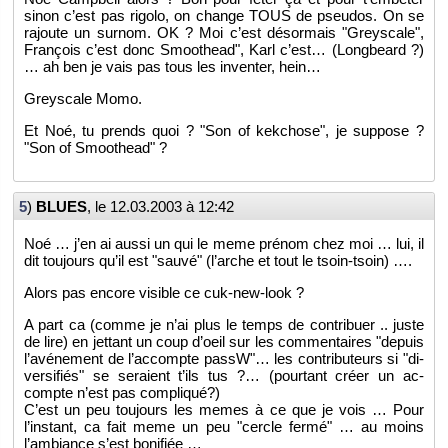
sinon c’est pas ri­golo, on change TOUS de pseu­dos. On se
ra­joute un sur­nom. OK ? Moi c’est dé­sor­mais "Greys­cale",
Fran­çois c’est donc Smoo­thead", Karl c’est… (Long­beard ?)
… ah ben je vais pas tous les in­ven­ter, hein…
Greys­cale Momo.
Et Noé, tu prends quoi ? "Son of kek­chose", je sup­pose ?
"Son of Smoo­thead" ?
5
)
BLUES
, le
12.03.2003 à 12:42
Noé … j’en ai aussi un qui le meme pré­nom chez moi … lui, il
dit tou­jours qu’il est "sauvé" (l’arche et tout le tsoin-tsoin) ….
Alors pas en­core vi­sible ce cuk-new-look ?
A part ca (comme je n’ai plus le temps de contri­buer .. juste
de lire) en jet­tant un coup d’oeil sur les com­men­taires "de­puis
l’avé­ne­ment de l’ac­compte passW"… les contri­bu­teurs si "di­
ver­si­fiés" se se­raient t’ils tus ?… (pour­tant créer un ac­
compte n’est pas com­pli­qué?)
C’est un peu tou­jours les memes à ce que je vois … Pour
l’ins­tant, ca fait meme un peu "cercle fermé" … au moins
l’am­biance s’est bo­ni­fiée …