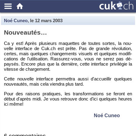
Noé Cuneo
, le
12 mars 2003
Nou­veau­tés…
Ca y est! Après plu­sieurs ma­quettes de toutes sortes, la nou­
velle in­ter­face de Cuk.​ch est prête. Pas de grande ré­vo­lu­tion,
certes, mais quelques chan­ge­ments vi­suels et quelques mo­di­fi­
ca­tions de l'uti­li­sa­tion. Ras­su­rez-vous, vous ne serez pas dé­
pay­sés. En­core plus que la der­nière, cette in­ter­face pri­vi­lé­gie la
vi­tesse de char­ge­ment.
Cette nou­velle in­ter­face per­met­tra aussi d'ac­cueillir quelques
nou­veau­tés, mais cela vien­dra plus tard.
Pour des rai­sons pra­tiques, les trans­for­ma­tions se fe­ront en
début d'après midi. Je vous re­trouve donc d'ici quelques heures
ici même!
Noé Cuneo
6 com­men­taires