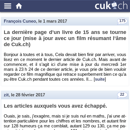
François Cuneo
, le
1 mars 2017
175
La der­nière page d’un livre de 15 ans se tourne
ce jour (mise à jour avec un film ré­su­mant l’âme
de Cuk.​ch)
Bon­jour à toutes et à tous, Cela de­vait bien finir par ar­ri­ver, vous
lisez en ce mo­ment le der­nier ar­ticle de Cuk.​ch. Mais avant de
com­men­cer, et il s’agit ici d’une mise à jour du mer­credi 1er
mars à 23 h 24 de ce der­nier ar­ticle, je vous prie de bien vou­loir
re­gar­der ce film ma­gni­fique qui re­trace su­per­be­ment bien ce qu’a
pu être Cuk.​ch pen­dant toutes ces an­nées. Il… [
suite
]
zit
, le
28 février 2017
22
Les ar­ticles aux­quels vous avez échappé.
Ouais, je sais, j’exa­gère, mais si je suis nul en maths, j’ai une at­
ten­tion par­ti­cu­lière pour les chiffres et les nombres, et au­tant finir
sur 128 hu­meurs ça me com­blait, au­tant 129 ou 130, ça me pa­