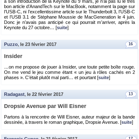
à son in­tro­duc­tion de la Key­note du 9 mars, je n’ai pas lu le très
bon ar­ticle d’Anand­Tech sur le Mac­Book, no­tam­ment la page sur
l’USB-C, ni l’ex­cel­len­tis­sime ar­ticle sur le Thun­der­bolt 3, l’USB-C
et l’USB 3.1 de Sté­phane Mous­sie de Mac­Ge­ne­ra­tion le 4 juin.
Donc je n’avais pas an­ti­cipé ce qui pour­rait m’ar­ri­ver, après la
Key­note du 27 oc­tobre… [
suite
]
Puzzo
, le
23 février 2017
16
In­si­der
…on me pro­pose de jouer à In­si­der, une toute pe­tite boîte rouge.
On me vend le jeu comme étant « un jeu à rôles ca­chés en 2
phases ». C’était plu­tôt mal parti… et pour­tant [
suite
]
Radagast
, le
22 février 2017
13
Drop­sie Ave­nue par Will Eis­ner
Par­tons à la ren­contre de Will Eis­ner, au­teur ma­jeur de la bande
des­si­née, à tra­vers le roman gra­phique, Drop­sie Ave­nue. [
suite
]
François Cuneo
, le
21 février 2017
17