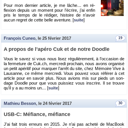
Pour mon der­nier ar­ticle, je me lâche… en ré­
flexion de­puis un mo­ment pour l’écrire, j’ai enfin
pris le temps de le ré­di­ger, his­toire de n’avoir
aucun re­gret de cette belle aven­ture. [
suite
]
François Cuneo
, le
25 février 2017
19
A pro­pos de l’apéro Cuk et de notre Doo­dle
Vous le savez si vous nous lisez ré­gu­liè­re­ment, à l’oc­ca­sion de
la fer­me­ture de Cuk.​ch, mer­credi pro­chain, nous avons or­ga­nisé
un petit apé­ri­tif pour mar­quer l’ar­rêt du site, chez Mé­moire Vive à
Lau­sanne, ce même mer­credi. Vous pou­vez vous ré­fé­rer à cet
ar­ticle pour en sa­voir plus. Nous avions mis sur pieds un son­
dage Doo­dle pour que vous puis­siez vous ins­crire. Il se trouve
qu’il y a au moins un… [
suite
]
Mathieu Besson
, le
24 février 2017
30
USB-C: Mé­fiance, mé­fiance
J’ai fait trois er­reurs en 2015. Je n’ai pas acheté de Mac­Book