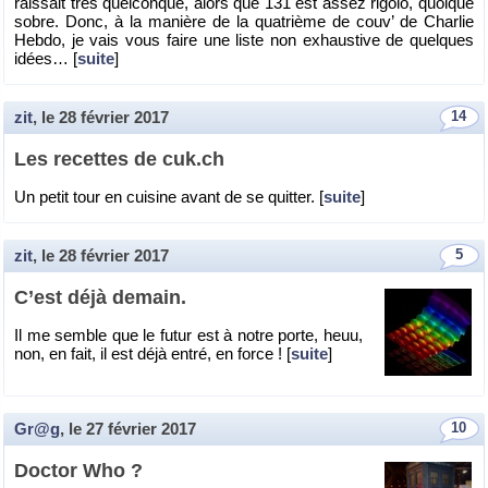
rais­sait très quel­conque, alors que 131 est assez ri­golo, quoique
sobre. Donc, à la ma­nière de la qua­trième de couv’ de Char­lie
Hebdo, je vais vous faire une liste non ex­haus­tive de quelques
idées… [
suite
]
zit
, le
28 février 2017
14
Les re­cettes de cuk.​ch
Un petit tour en cui­sine avant de se quit­ter. [
suite
]
zit
, le
28 février 2017
5
C’est déjà de­main.
Il me semble que le futur est à notre porte, heuu,
non, en fait, il est déjà entré, en force ! [
suite
]
Gr@g
, le
27 février 2017
10
Doc­tor Who ?